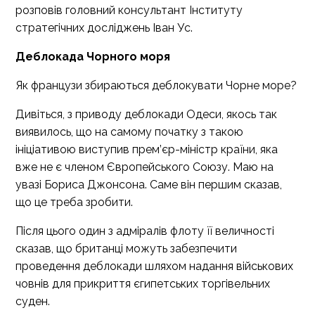
розповів головний консультант Інституту
стратегічних досліджень Іван Ус.
Деблокада Чорного моря
Як французи збираються деблокувати Чорне море?
Дивіться, з приводу деблокади Одеси, якось так
виявилось, що на самому початку з такою
ініціативою виступив прем’єр-міністр країни, яка
вже не є членом Європейського Союзу. Маю на
увазі Бориса Джонсона. Саме він першим сказав,
що це треба зробити.
Після цього один з адміралів флоту її величності
сказав, що британці можуть забезпечити
проведення деблокади шляхом надання військових
човнів для прикриття єгипетських торгівельних
суден.