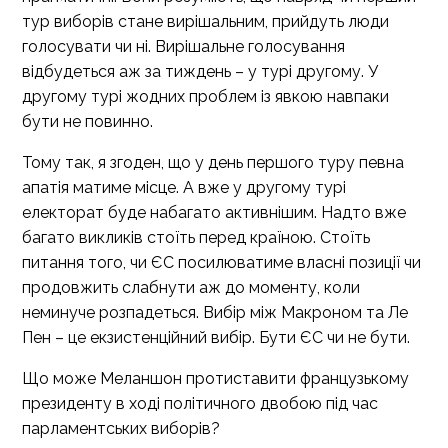
тур виборів стане вирішальним, прийдуть люди
голосувати чи ні. Вирішальне голосування
відбудеться аж за тиждень – у турі другому. У
другому турі жодних проблем із явкою навпаки
бути не повинно.
Тому так, я згоден, що у день першого туру певна
апатія матиме місце. А вже у другому турі
електорат буде набагато активнішим. Надто вже
багато викликів стоїть перед країною. Стоїть
питання того, чи ЄС посилюватиме власні позиції чи
продовжить слабнути аж до моменту, коли
неминуче розпадеться. Вибір між Макроном та Ле
Пен – це екзистенційний вибір. Бути ЄС чи не бути.
Що може Меланшон протиставити французькому
президенту в ході політичного двобою під час
парламентських виборів?