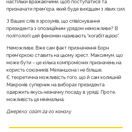
настільки вражаючими, щоб поступатися та
призначати прем’єра, який буде вихідцем з лівих сил.
З Ваших слів я зрозумів, що співіснування
президента з опозиційним урядом неможливе? В
політології цей феномен називають “когабітацією”.
Неможливе. Вже сам факт призначення Борн
прем’єркою ставить на цьому хрест. Максимум, що
може бути – це кілька компромісних призначень на
користь союзників Меланшона і не більше.
Є теоретична можливість того, що й сам колишній
Макронів суперник на виборах президента
одержить якусь незначну посаду в уряді. Проте,
можливість ця мінімальна.
Джерело:
сайт 24-го каналу