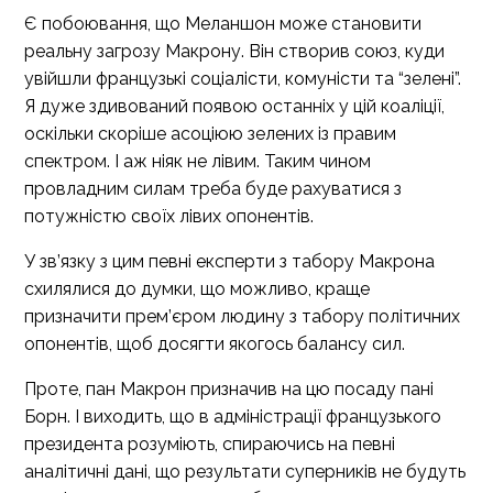
Є побоювання, що Меланшон може становити
реальну загрозу Макрону. Він створив союз, куди
увійшли французькі соціалісти, комуністи та “зелені”.
Я дуже здивований появою останніх у цій коаліції,
оскільки скоріше асоціюю зелених із правим
спектром. І аж ніяк не лівим. Таким чином
провладним силам треба буде рахуватися з
потужністю своїх лівих опонентів.
У зв’язку з цим певні експерти з табору Макрона
схилялися до думки, що можливо, краще
призначити прем’єром людину з табору політичних
опонентів, щоб досягти якогось балансу сил.
Проте, пан Макрон призначив на цю посаду пані
Борн. І виходить, що в адміністрації французького
президента розуміють, спираючись на певні
аналітичні дані, що результати суперників не будуть