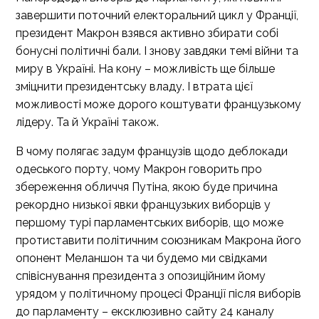
завершити поточний електоральний цикл у Франції,
президент Макрон взявся активно збирати собі
бонусні політичні бали. І знову завдяки темі війни та
миру в Україні. На кону – можливість ще більше
зміцнити президентську владу. І втрата цієї
можливості може дорого коштувати французькому
лідеру. Та й Україні також.
В чому полягає задум французів щодо деблокади
одеського порту, чому Макрон говорить про
збереження обличчя Путіна, якою буде причина
рекордно низької явки французьких виборців у
першому турі парламентських виборів, що може
протиставити політичним союзникам Макрона його
опонент Меланшон та чи будемо ми свідками
співіснування президента з опозиційним йому
урядом у політичному процесі Франції після виборів
до парламенту – ексклюзивно сайту 24 каналу