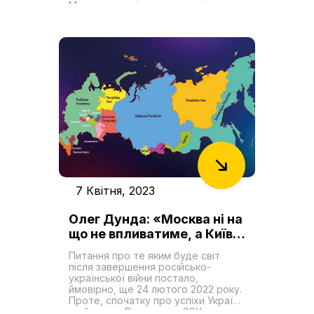
Шевченком
Минуло вже півтора року після
нашої останньої розмови.
Наскільки відтоді змінилися настрої
молдавського суспільства щодо
України та російсько-української
війни?
7 Квітня, 2023
Олег Дунда: «Москва ні на
що не впливатиме, а Київ
притягуватиме до себе
Питання про те яким буде світ
ось ці нові держави»
після завершення російсько-
української війни постало,
ймовірно, ще 24 лютого 2022 року.
Проте, спочатку про успіхи України
не йшлось. Рік по тому ЗСУ