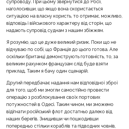
супроводу. При цьому звернутися до Росії,
наголосивши, що якщо вона скористається
ситуацією на власну користь, то отримає, можливо,
відповідь і військового характеру від сторін, що
надають супровід суднам з нашим збіжжям.
Я розумію, що це дуже великий ризик. Поки що не
відчуваю по собі, що Франція до цього готова. Але
оскільки британці демонструють готовність, то, за
великим рахунком французам слід буде взяти
приклад. Таким я бачу один сценарій.
Другий передбачає надання нам відповідної зброї
для того, щоб ми змогли самостійно провести
операцію з розблокування своїх портових
потужностей в Одесі. Таким чином, ми зможемо
відігнати російський флот достатньо далеко від
наших берегів. Знищивши чи пошкодивши
попередньо стільки кораблів та підводних човнів,