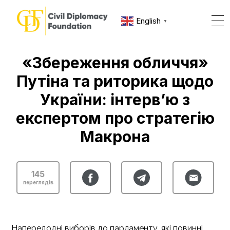
English
▼
«Збереження обличчя»
Путіна та риторика щодо
України: інтерв’ю з
експертом про стратегію
Макрона
145
переглядів
Напередодні виборів до парламенту, які повинні