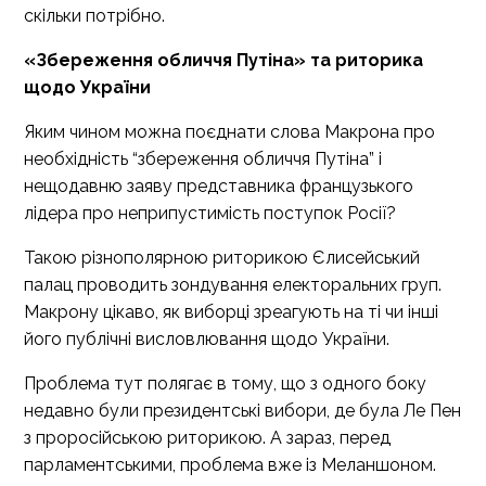
скільки потрібно.
«Збереження обличчя Путіна» та риторика
щодо України
Яким чином можна поєднати слова Макрона про
необхідність “збереження обличчя Путіна” і
нещодавню заяву представника французького
лідера про неприпустимість поступок Росії?
Такою різнополярною риторикою Єлисейський
палац проводить зондування електоральних груп.
Макрону цікаво, як виборці зреагують на ті чи інші
його публічні висловлювання щодо України.
Проблема тут полягає в тому, що з одного боку
недавно були президентські вибори, де була Ле Пен
з проросійською риторикою. А зараз, перед
парламентськими, проблема вже із Меланшоном.