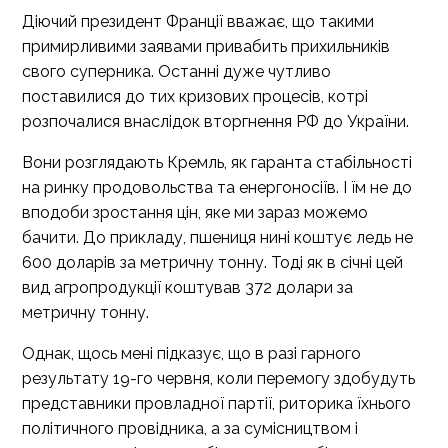
Діючий президент Франції вважає, що такими
примирливими заявами привабить прихильників
свого суперника. Останні дуже чутливо
поставилися до тих кризових процесів, котрі
розпочалися внаслідок вторгнення РФ до України.
Вони розглядають Кремль, як гаранта стабільності
на ринку продовольства та енергоносіїв. І їм не до
вподоби зростання цін, яке ми зараз можемо
бачити. До прикладу, пшениця нині коштує ледь не
600 доларів за метричну тонну. Тоді як в січні цей
вид агропродукції коштував 372 долари за
метричну тонну.
Однак, щось мені підказує, що в разі гарного
результату 19-го червня, коли перемогу здобудуть
представники провладної партії, риторика їхнього
політичного провідника, а за сумісництвом і