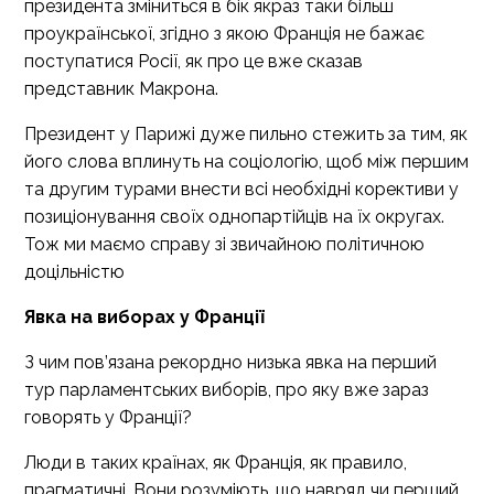
президента зміниться в бік якраз таки більш
проукраїнської, згідно з якою Франція не бажає
поступатися Росії, як про це вже сказав
представник Макрона.
Президент у Парижі дуже пильно стежить за тим, як
його слова вплинуть на соціологію, щоб між першим
та другим турами внести всі необхідні корективи у
позиціонування своїх однопартійців на їх округах.
Тож ми маємо справу зі звичайною політичною
доцільністю
Явка на виборах у Франції
З чим пов’язана рекордно низька явка на перший
тур парламентських виборів, про яку вже зараз
говорять у Франції?
Люди в таких країнах, як Франція, як правило,
прагматичні. Вони розуміють, що навряд чи перший