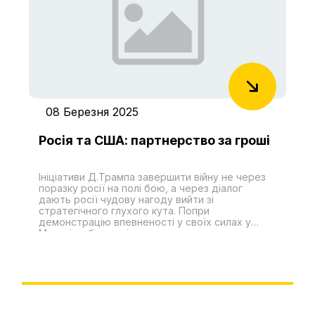
Києві, ректори та викладачі університетів та
вищих навчальних закладів, діячі науки і
культури, бізнесмени та представники
товариств.
08 Березня 2025
Росія та США: партнерство за гроші
Ініціативи Д.Трампа завершити війну не через
поразку росії на полі бою, а через діалог
дають росії чудову нагоду вийти зі
стратегічного глухого кута. Попри
демонстрацію впевненості у своїх силах у
Москві добре усвідомлюють, що продовження
бойових дій проти України призводить до
послаблення стратегічних позицій Росії. Навіть
найбільш запеклі прибічники режиму В.Путіна
констатують загрозу стрімкого скорочення
економічного та людського потенціалу росії, а
звичайні росіяни на фоні зниження рівня життя
обговорюють на кухнях заявлені цілі СВО як