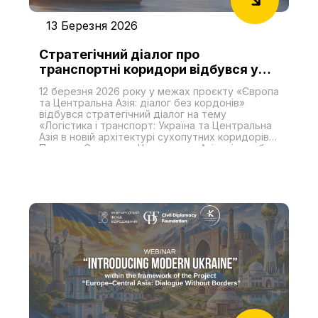
13 Березня 2026
Стратегічний діалог про
транспортні коридори відбувся у
межах проєкту «Європа та
12 березня 2026 року у межах проєкту «Європа
Центральна Азія: діалог без
та Центральна Азія: діалог без кордонів»
кордонів»
відбувся стратегічний діалог на тему
«Логістика і транспорт: Україна та Центральна
Азія в новій архітектурі сухопутних коридорів».
Проєкт «Європа та Центральна Азія: діалог без
кордонів» реалізується двома незалежними
аналітичними центрами з України — БО
«Міжнародний благодійний фонд громадської
дипломатії» та ГО «Центр геополітичних
досліджень KONSTANTA R&D Group» — за
організаційної та фінансової підтримки
Міжнародного фонду «Відродження».
Стратегічні діалоги в межах проєкту є
платформою для експертних обговорень
питань, що становлять взаємний інтерес для
України та держав Центральної Азії, та
спрямовані на розвиток міжрегіонального
експертного діалогу у сферах економічної
співпраці, логістики, інфраструктури та