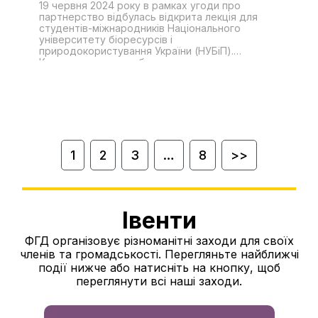
https://doi.org/10.1353/jod.2021.0014.
19 червня 2024 року в рамках угоди про
природокористування України
партнерство відбулась відкрита лекція для
студентів-міжнародників Національного
університету біоресурсів і
природокористування України (НУБіП).
Ключовою темою обговорення стала роль
аналітики в міжнародних відносинах. Відкрила
даний захід доцент кафедри міжнародних
відносин і суспільних наук НУБіП Наталія
Шевченко. Пані Наталія зосередила свою увагу
на важливості і актуальності аналітики в
міжнародних відносинах. Особливий акцент
був зроблений на розумінні практичного
використання аналітичних навичок в процесі
1
2
3
…
8
>>
пізнання та формування міжнародних
комунікацій. Далі слово передали запрошеному
гостю, аналітику Фонду Громадської
Дипломатії, Олексію Фещенку. Інформація,
якою поділився з студентами пан Олексій
Івенти
стосувалась наступних тем:
ФГД організовує різноманітні заходи для своїх
членів та громадськості. Перегляньте найближчі
події нижче або натисніть на кнопку, щоб
переглянути всі наші заходи.