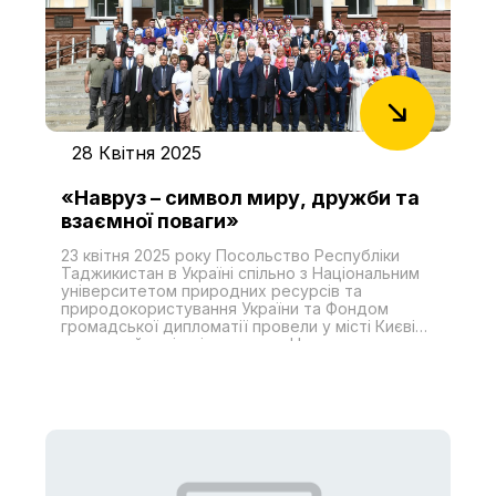
28 Квітня 2025
«Навруз – символ миру, дружби та
взаємної поваги»
23 квітня 2025 року Посольство Республіки
Таджикистан в Україні спільно з Національним
університетом природних ресурсів та
природокористування України та Фондом
громадської дипломатії провели у місті Києві
урочистий захід під назвою «Навруз – символ
миру, дружби та взаємної поваги». У
святкуванні Навруза взяли участь
представники Міністерства закордонних
справ, Міністерства культури та стратегічних
комунікацій України, Київської міської
адміністрації, посли та дипломати іноземних
держав, керівники міжнародних та
регіональних організацій, акредитованих у