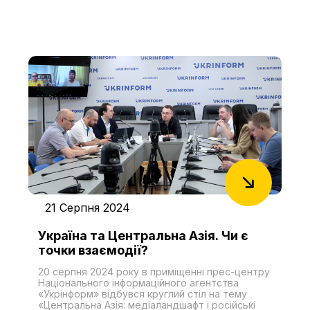
представляють значні стратегічні інтереси для
Польщі та України».
Індії. Ця панель об'єднала експертів з різних
галузей, кожен з яких запропонував унікальний
погляд на різні аспекти цього візиту. Повне
відео доступне за посиланням
https://civildiplomat.com/video-page/8165 або
https://youtu.be/9mGiNUgYUXo Серед експертів
були
21 Серпня 2024
Україна та Центральна Азія. Чи є
точки взаємодії?
20 серпня 2024 року в приміщенні прес-центру
Національного інформаційного агентства
«Укрінформ» відбувся круглий стіл на тему
«Центральна Азія: медіаландшафт і російські