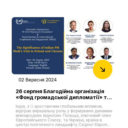
former or still existing colonies. However, after the
USSR collapsed, the activity of the Non-Aligned
Movement immediately stopped, and the struggle
against colonialism became unpopular among third
parties. That lasted about 30 years. However, the
successor to the Russian communist regime (Putin’s
dictatorship) first built a strong authoritarian regime
inside Russia, and then began to aggressively
return their positions in Third World countries,
primarily on the African continent.
02 Вересня 2024
26 серпня Благодійна організація
«Фонд громадської дипломатії» та
Непальський інститут
Індія, з її зростаючим глобальним впливом,
міжнародного співробітництва та
відіграє вирішальну роль у формуванні динаміки
взаємодії (NIICE) провели панельну
міжнародних відносин. Польща, ключовий член
Європейського Союзу, та Україна, країна в
дискусію «Значення візиту
центрі політичного ландшафту Східної Європи,
прем’єр-міністра Індії Моді до