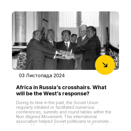
мистецтв 2 ім. М.І. Вериківського. Захід був
присвячений об’єднанню народів України та
Таджикистану через демонстрацію
культурного надбання кожної країни. Серед
запрошених гостей були керівники іноземних
дипломатичних місій, політики, представники
українського дипкорпусу, культурних та
освітніх кіл.
03 Листопада 2024
Africa in Russia’s crosshairs. What
will be the West’s response?
During its time in the past, the Soviet Union
regularly initiated or facilitated numerous
conferences, summits and round tables within the
Non-Aligned Movement. This international
association helped Soviet politicians to promote
ideas of the anti-colonial movement in Asia and
Africa, and to gain considerable influence in the