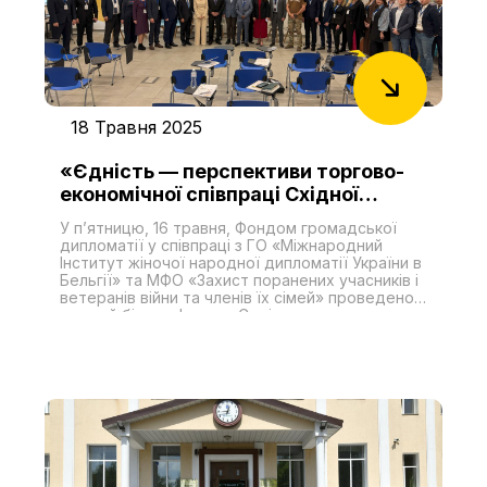
18 Травня 2025
«Єдність — перспективи торгово-
економічної співпраці Східної
Європи з державами Центральної
У п’ятницю, 16 травня, Фондом громадської
Азії та Південного Кавказу»
дипломатії у співпраці з ГО «Міжнародний
Інститут жіночої народної дипломатії України в
Бельгії» та МФО «Захист поранених учасників і
ветеранів війни та членів їх сімей» проведено
перший бізнес-форум «Єдність — перспективи
торгово-економічної співпраці Східної Європи
з державами Центральної Азії та Південного
Кавказу»