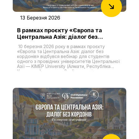
регіональної взаємодії.
13 Березня 2026
В рамках проєкту «Європа та
Центральна Азія: діалог без
кордонів» відбувся вебінар на тему:
10 березня 2026 року в рамках проєкту
«Знайомство із сучасною
«Європа та Центральна Азія: діалог без
Україною»
кордонів» відбувся вебінар для студентів
одного з провідних університетів Центральної
Азії — KIMEP University (Алмати, Республіка
Казахстан) на тему: «Знайомство із сучасною
Україною». Проєкт реалізується двома
незалежними аналітичними центрами з України
— БО «Міжнародний благодійний фонд
громадської дипломатії» та ГО «Центр
геополітичних досліджень KONSTANTA R&D
Group» — за організаційної та фінансової
підтримки Міжнародного фонду
«Відродження». Дана ініціатива спрямована на
розвиток академічного та експертного діалогу
між Україною та державами Центральної Азії із
питань, що становлять взаємний інтерес.