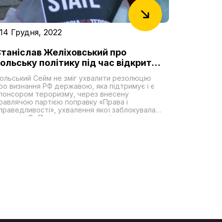
14 Грудня, 2022
таніслав Желіховський про
ольську політику під час відкритої
осійської агресії проти України
ольський Сейм не зміг ухвалити резолюцію
ро визнання РФ державою, яка підтримує і є
понсором тероризму, через внесену
равлячою партією поправку «Права і
праведливості», ухвалення якої заблокувала
ія. Як Польща під час українсько-
осійської війни вийшла на новий військовий
івень підготовки та як живеться українським
іженцям в сусідній державі про все це
озповів провідний фахівець Дипломатичної
кадемії Імені Г. Удовенка при МЗС України
аніслав Желіховський. Чому польські
арламентарі провалили голосування за статус
ержави-терориста для РФ?