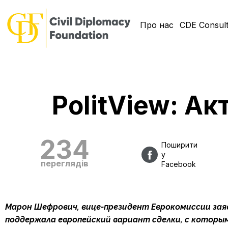
Про нас
CDE Consult
PolitView: А
234
Поширити
у
переглядів
Facebook
Марон Шефрович, вице-президент Еврокомиссии заяв
поддержала европейский вариант сделки, с которым