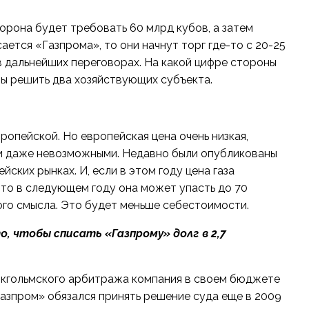
торона будет требовать 60 млрд кубов, а затем
ается «Газпрома», то они начнут торг где-то с 20-25
в дальнейших переговорах. На какой цифре стороны
жны решить два хозяйствующих субъекта.
ропейской. Но европейская цена очень низкая,
и даже невозможными. Недавно были опубликованы
ских рынках. И, если в этом году цена газа
 то в следующем году она может упасть до 70
ого смысла. Это будет меньше себестоимости.
о, чтобы списать «Газпрому» долг в 2,7
токгольмского арбитража компания в своем бюджете
Газпром» обязался принять решение суда еще в 2009