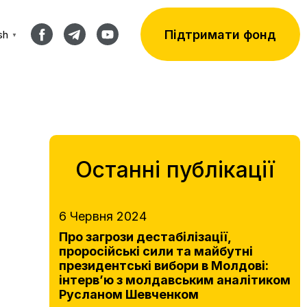
Підтримати фонд
sh
▼
Останні публікації
6 Червня 2024
Про загрози дестабілізації,
проросійські сили та майбутні
президентські вибори в Молдові:
інтерв’ю з молдавським аналітиком
Русланом Шевченком