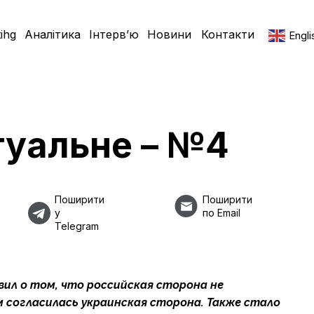
ihg
Аналітика
Інтерв’ю
Новини
Контакти
Engli
ктуальне – №4
Поширити
Поширити
у
по Email
Telegram
ил о том, что российская сторона не
 согласилась украинская сторона. Также стало