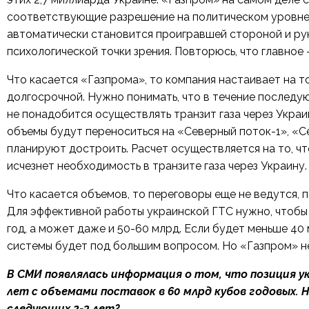
соответствующие разрешение на политическом уровне. 
автоматически становится проигравшей стороной и рук
психологической точки зрения. Повторюсь, что главное 
Что касается «Газпрома», то компания настаивает на то
долгосрочной. Нужно понимать, что в течение последую
не понадобится осуществлять транзит газа через Украи
объемы будут переноситься на «Северный поток-1», «С
планируют достроить. Расчет осуществляется на то, ч
исчезнет необходимость в транзите газа через Украину.
Что касается объемов, то переговоры еще не ведутся, 
Для эффективной работы украинской ГТС нужно, чтобы 
год, а может даже и 50-60 млрд. Если будет меньше 4
системы будет под большим вопросом. Но «Газпром» не
В СМИ появлялась информация о том, что позиция у
лет с объемами поставок в 60 млрд кубов годовых. 
следующих 2-3 лет?