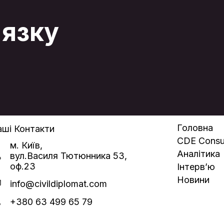
початку розмови.
'язку
Головна
ші Контакти
CDE Consul
м. Київ,
Аналітика
вул.Василя Тютюнника 53,
оф.23
Інтерв’ю
Новини
info@civildiplomat.com
+380 63 499 65 79