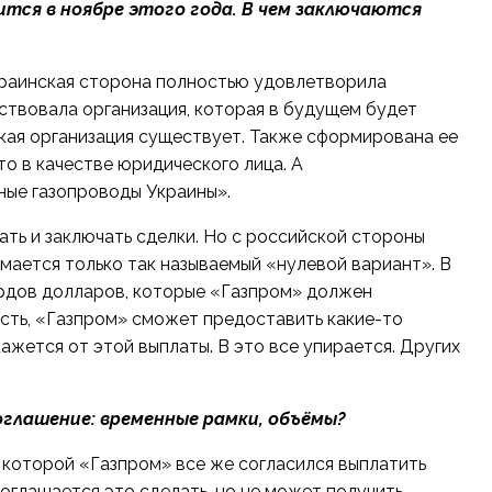
ится в ноябре этого года. В чем заключаются
украинская сторона полностью удовлетворила
аствовала организация, которая в будущем будет
акая
организация существует
. Также сформирована ее
то в качестве юридического лица. А
ые газопроводы Украины».
ать и заключать сделки. Но с российской стороны
мается только так называемый «нулевой вариант». В
ардов долларов, которые «Газпром» должен
сть, «Газпром» сможет предоставить какие-то
кажется от этой выплаты. В это все упирается. Других
оглашение: временные рамки, объёмы?
 которой «Газпром» все же согласился выплатить
соглашается это сделать, но не может получить