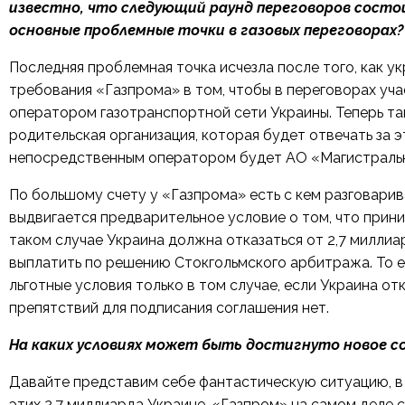
известно, что следующий раунд переговоров состо
основные проблемные точки в газовых переговорах?
Последняя проблемная точка исчезла после того, как 
требования «Газпрома» в том, чтобы в переговорах уч
оператором газотранспортной сети Украины. Теперь т
родительская организация, которая будет отвечать за э
непосредственным оператором будет АО «Магистральн
По большому счету у «Газпрома» есть с кем разговарив
выдвигается предварительное условие о том, что прини
таком случае Украина должна отказаться от 2,7 милли
выплатить по решению Стокгольмского арбитража. То е
льготные условия только в том случае, если Украина от
препятствий для подписания соглашения нет.
На каких условиях может быть достигнуто новое с
Давайте представим себе фантастическую ситуацию, в
этих 2,7 миллиарда Украине. «Газпром» на самом деле 