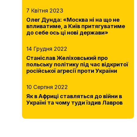
7 Квітня 2023
Олег Дунда: «Москва ні на що не
впливатиме, а Київ притягуватиме
до себе ось ці нові держави»
14 Грудня 2022
Станіслав Желіховський про
польську політику під час відкритої
російської агресії проти України
10 Серпня 2022
Як в Африці ставляться до війни в
Україні та чому туди їздив Лавров