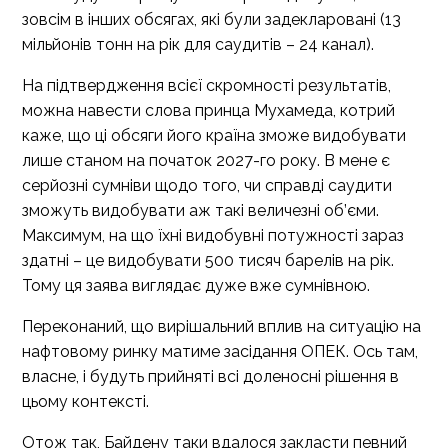
зовсім в інших обсягах, які були задекларовані (13
мільйонів тонн на рік для саудитів – 24 канал).
На підтвердження всієї скромності результатів,
можна навести слова принца Мухамеда, котрий
каже, що ці обсяги його країна зможе видобувати
лише станом на початок 2027-го року. В мене є
серйозні сумніви щодо того, чи справді саудити
зможуть видобувати аж такі величезні об’єми.
Максимум, на що їхні видобувні потужності зараз
здатні – це видобувати 500 тисяч барелів на рік.
Тому ця заява виглядає дуже вже сумнівною.
Переконаний, що вирішальний вплив на ситуацію на
нафтовому ринку матиме засідання ОПЕК. Ось там,
власне, і будуть прийняті всі доленосні рішення в
цьому контексті.
Отож так, Байдену таки вдалося закласти певний