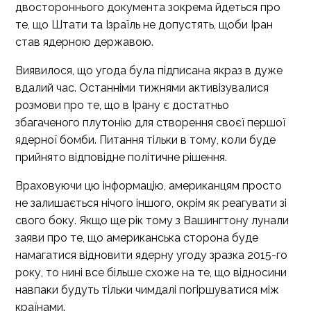
двостороннього документа зокрема йдеться про
те, що Штати та Ізраїль не допустять, щоби Іран
став ядерною державою.
Виявилося, що угода була підписана якраз в дуже
вдалий час. Останніми тижнями активізувалися
розмови про те, що в Ірану є достатньо
збагаченого плутонію для створення своєї першої
ядерної бомби. Питання тільки в тому, коли буде
прийнято відповідне політичне рішення.
Враховуючи цю інформацію, американцям просто
не залишається нічого іншого, окрім як реагувати зі
свого боку. Якщо ще рік тому з Вашингтону лунали
заяви про те, що американська сторона буде
намагатися відновити ядерну угоду зразка 2015-го
року, то нині все більше схоже на те, що відносини
навпаки будуть тільки чимдалі погіршуватися між
країнами.