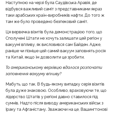
Наступною на черзі була Саудівська Аравія, де
відбувся важливий саміт з представниками якраз
таки арабських країн-виробників нафти. До того ж
там же було проведено безпековий саміт.
Ця вервечка візитів була демонстрацією того, що
Сполучені Штати не хочуть залишати цей регіон у
вакуумі впливу, як висловився сам Байден. Адже,
раніше чи пізніше цей самий вакуум заповнять росія
та Китай, якщо їм дозволити це зробити.
То американському верхівцю вдалося розпочати
заповнення вакууму впливу?
Мабуть, що так. В будь-якому випадку серія візитів
була дуже знаковою. Особливо, враховуючи те, що
лідерство Штатів у регіоні давно ставилося під
сумнів. Надто після виводу американських військ з
Іраку та Афганістану. Зважаючи на це, Вашингтонові