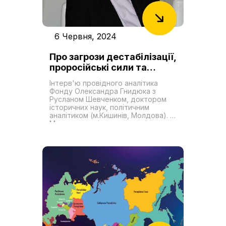
6 Червня, 2024
Про загрози дестабілізації,
проросійські сили та
майбутні президентські
Інтерв'ю провідного аналітика
вибори в Молдові: інтерв’ю
Фонду Олександра Гнидюка з
з молдавським
Русланом Шевченком, доктором
історичних наук, політичним
аналітиком Русланом
аналітиком (м.Кишинів, Молдова).
Шевченком
Минуло вже півтора року після
нашої останньої розмови.
Наскільки відтоді змінилися настрої
молдавського суспільства щодо
України та російсько-української
війни?