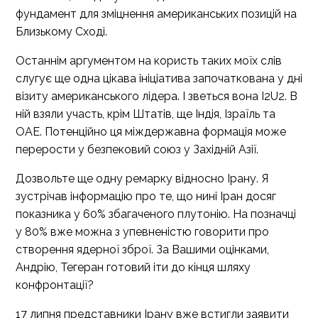
фундамент для зміцнення американських позицій на
Близькому Сході.
Останнім аргументом на користь таких моїх слів
слугує ще одна цікава ініціатива започаткована у дні
візиту американського лідера. І зветься вона I2U2. В
ній взяли участь, крім Штатів, ще Індія, Ізраїль та
ОАЕ. Потенційно ця міждержавна формація може
перерости у безпековий союз у Західній Азії.
Дозвольте ще одну ремарку відносно Ірану. Я
зустрічав інформацію про те, що нині Іран досяг
показника у 60% збагаченого плутонію. На позначці
у 80% вже можна з упевненістю говорити про
створення ядерної зброї. За Вашими оцінками,
Андрію, Тегеран готовий іти до кінця шляху
конфронтації?
17 липня представники Ірану вже встигли заявити