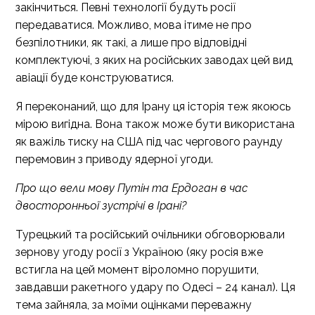
закінчиться. Певні технології будуть росії
передаватися. Можливо, мова ітиме не про
безпілотники, як такі, а лише про відповідні
комплектуючі, з яких на російських заводах цей вид
авіації буде конструюватися.
Я переконаний, що для Ірану ця історія теж якоюсь
мірою вигідна. Вона також може бути використана
як важіль тиску на США під час чергового раунду
перемовин з приводу ядерної угоди.
Про що вели мову Путін та Ердоган в час
двосторонньої зустрічі в Ірані?
Турецький та російський очільники обговорювали
зернову угоду росії з Україною (яку росія вже
встигла на цей момент віроломно порушити,
завдавши ракетного удару по Одесі – 24 канал). Ця
тема зайняла, за моїми оцінками переважну