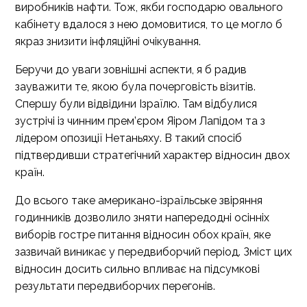
виробників нафти. Тож, якби господарю овального
кабінету вдалося з нею домовитися, то це могло б
якраз знизити інфляційні очікування.
Беручи до уваги зовнішні аспекти, я б радив
зауважити те, якою була почерговість візитів.
Спершу були відвідини Ізраїлю. Там відбулися
зустрічі із чинним прем’єром Яіром Лапідом та з
лідером опозиції Нетаньяху. В такий спосіб
підтвердивши стратегічний характер відносин двох
країн.
До всього таке американо-ізраїльське звіряння
годинників дозволило зняти напередодні осінніх
виборів гостре питання відносин обох країн, яке
зазвичай виникає у передвиборчий період. Зміст цих
відносин досить сильно впливає на підсумкові
результати передвиборчих перегонів.