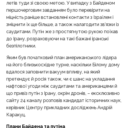
летів туди зі своєю метою. У випадку з Байденом
першочерговим завданням було перевірити на
міцність раніше встановлені контакти з Ізраїлем і
зміцнити їх ще більше, а також налагодити зв’язки із
саудитами. Путін же з простягнутою рукою поїхав
до Ірану, розраховуючи на такі бажані іранські
безпілотники.
Яким був початковий план американського лідера
на його близькосхідне турне, наскільки Білому дому
вдалося заповнити вакуум впливу, на який
претендує й росія також, чи є шанс на укладання
нафтової угоди між саудитами та американцями й
що привіз путін з Ірану, окрім дронів, – ексклюзивно
сайту 24 каналу розповів кандидат історичних наук,
керівник Центру прикладних досліджень Андрій
Каракуц.
Плани Байдена та путіна