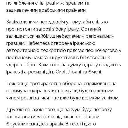
поглиблення співпраці між Ізраїлем та
зацікавленими арабськими країнами.
Зацікавленими передовсім у тому, аби спільно
протистояти загрозі з боку Ірану. Останній
залишається найбільш небезпечним регіональним
гравцем. Небезпека створена іранською
авторитарною теократією полягає першочергово у
постійному намаганні рухатися в бік створення
ядерної зброї. Крім того, на думку одразу спадають
іранські агресивні дії в Сирії, Лівані та Ємені.
Тож, якщо протиракетна оборона, спрямована на
стримування іранських посягань, буде належним
чином розвиватися – це вже буде великим успіхом.
Другою ознакою того, що вакуум буде потроху
заповнюватися стала підписана з Ізраїлем
Єрусалимська декларація. В тексті цього