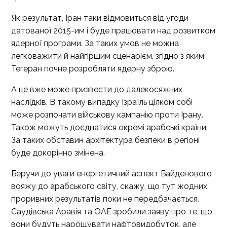
Як результат, Іран таки відмовиться від угоди
датованої 2015-им і буде працювати над розвитком
ядерної програми. За таких умов не можна
легковажити й найгіршим сценарієм, згідно з яким
Тегеран почне розробляти ядерну зброю.
А це вже може призвести до далекосяжних
наслідків. В такому випадку Ізраїль цілком собі
може розпочати військову кампанію проти Ірану.
Також можуть доєднатися окремі арабські країни.
За таких обставин архітектура безпеки в регіоні
буде докорінно змінена.
Беручи до уваги енергетичний аспект Байденового
вояжу до арабського світу, скажу, що тут жодних
проривних результатів поки не передбачається.
Саудівська Аравія та ОАЕ зробили заяву про те, що
вони будуть нарощувати нафтовидобуток, але