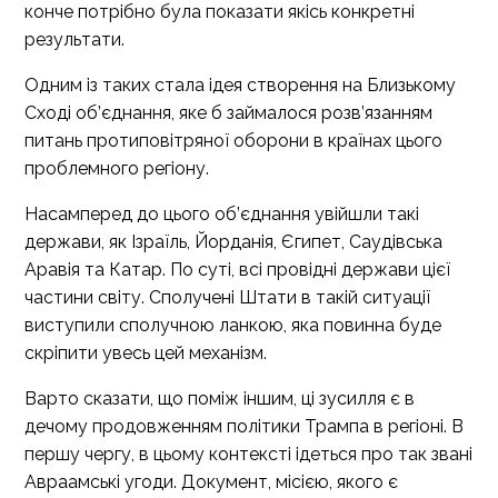
конче потрібно була показати якісь конкретні
результати.
Одним із таких стала ідея створення на Близькому
Сході об’єднання, яке б займалося розв’язанням
питань протиповітряної оборони в країнах цього
проблемного регіону.
Насамперед до цього об’єднання увійшли такі
держави, як Ізраїль, Йорданія, Єгипет, Саудівська
Аравія та Катар. По суті, всі провідні держави цієї
частини світу. Сполучені Штати в такій ситуації
виступили сполучною ланкою, яка повинна буде
скріпити увесь цей механізм.
Варто сказати, що поміж іншим, ці зусилля є в
дечому продовженням політики Трампа в регіоні. В
першу чергу, в цьому контексті ідеться про так звані
Авраамські угоди. Документ, місією, якого є