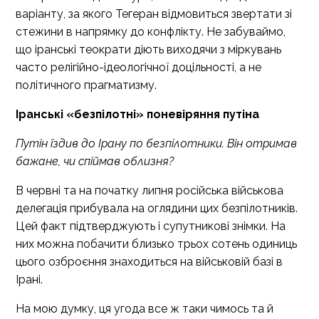
варіанту, за якого Тегеран відмовиться звертати зі
стежини в напрямку до конфлікту. Не забуваймо,
що іранські теократи діють виходячи з міркувань
часто релігійно-ідеологічної доцільності, а не
політичного прагматизму.
Іранські
«
безпілотні
»
поневіряння путіна
Путін їздив до Ірану по безпілотники. Він отримав
бажане, чи спіймав облизня?
В червні та на початку липня російська військова
делегація прибувала на оглядини цих безпілотників.
Цей факт підтверджують і супутникові знімки. На
них можна побачити близько трьох сотень одиниць
цього озброєння знаходиться на військовій базі в
Ірані.
На мою думку, ця угода все ж таки чимось та й