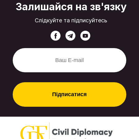
Залишайся на зв'язку
держави-терориста для РФ?
Слідкуйте та підписуйтесь