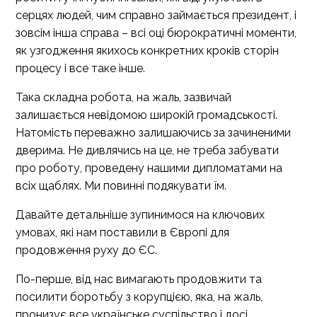
серцях людей, чим справно займається президент, і
зовсім інша справа – всі оці бюрократичні моменти,
як узгодження якихось конкретних кроків сторін
процесу і все таке інше.
Така складна робота, на жаль, зазвичай
залишається невідомою широкій громадськості.
Натомість переважно залишаючись за зачиненими
дверима. Не дивлячись на це, не треба забувати
про роботу, проведену нашими дипломатами на
всіх щаблях. Ми повинні подякувати їм.
Давайте детальніше зупинимося на ключових
умовах, які нам поставили в Європі для
продовження руху до ЄС.
По-перше, від нас вимагають продовжити та
посилити боротьбу з корупцією, яка, на жаль,
пронизує все українське суспільство і досі.