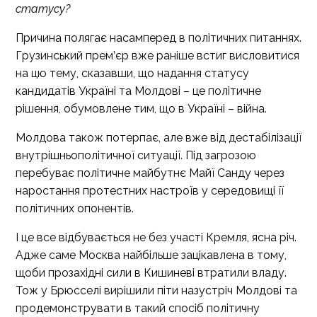
статусу?
Причина полягає насамперед в політичних питаннях.
Грузинський прем’єр вже раніше встиг висловитися
на цю тему, сказавши, що надання статусу
кандидатів Україні та Молдові – це політичне
рішення, обумовлене тим, що в Україні – війна.
Молдова також потерпає, але вже від дестабілізації
внутрішньополітичної ситуації. Під загрозою
перебуває політичне майбутнє Майї Санду через
наростання протестних настроїв у середовищі її
політичних опонентів.
І це все відбувається не без участі Кремля, ясна річ.
Адже саме Москва найбільше зацікавлена в тому,
щоби прозахідні сили в Кишиневі втратили владу.
Тож у Брюсселі вирішили піти назустріч Молдові та
продемонструвати в такий спосіб політичну