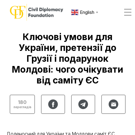
English
▼
Ключові умови для
України, претензії до
Грузії і подарунок
Молдові: чого очікувати
від саміту ЄС
180
переглядів
Доленосний для України та Молдови саміт ЄС