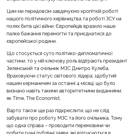
Цим ми передовсім завдячуємо кропіткій роботі
нашого політичного керівництва та роботі ЗСУ на
полях битв цієї війни. Європейців вразило наше
палке бажання перемогти та приєднатися до
європейської родини.
Що стосується суто політико-дипломатичної
частини, то у ній ключову роль відіграють президент
Зеленський та очільник МЗС Дмитро Кулеба.
Враховуючи статус світового лідера, здобутий
нашим керманичем за останні 4 місяці, що було
визнано навіть такими авторитетними виданнями,
як Time, The Economist.
Варто також ще раз підкреслити, що не слід
забувати про роботу МЗС та його очільника. Тому
що одна справа – проводити перемовини чи
робити гучні публічні заяви, які відгукуються в