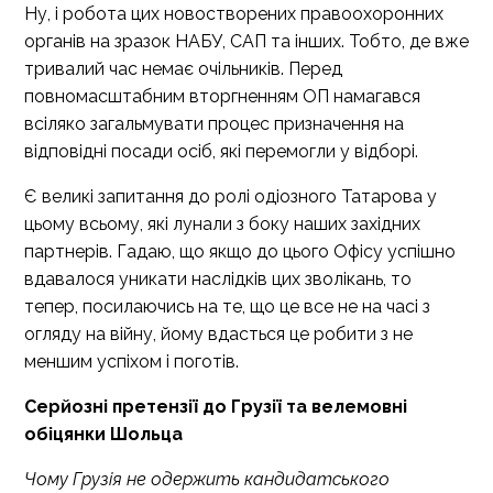
Ну, і робота цих новостворених правоохоронних
органів на зразок НАБУ, САП та інших. Тобто, де вже
тривалий час немає очільників. Перед
повномасштабним вторгненням ОП намагався
всіляко загальмувати процес призначення на
відповідні посади осіб, які перемогли у відборі.
Є великі запитання до ролі одіозного Татарова у
цьому всьому, які лунали з боку наших західних
партнерів. Гадаю, що якщо до цього Офісу успішно
вдавалося уникати наслідків цих зволікань, то
тепер, посилаючись на те, що це все не на часі з
огляду на війну, йому вдасться це робити з не
меншим успіхом і поготів.
Серйозні претензії до Грузії та велемовні
обіцянки Шольца
Чому Грузія не одержить кандидатського