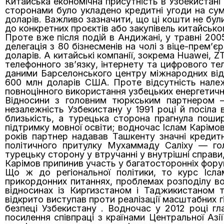
Китайська економічна присутність в Узбекистані
сторонами було укладено кредитні угоди на су
доларів. Важливо зазначити, що ці кошти не бул
до конкретних проєктів або закупівель китайсько
Проте вже після подій в Андижані, у травні 200
делегація з 80 бізнесменів на чолі з віце-прем’є
доларів. А китайські компанії, зокрема Huawei, Z
телефонного зв’язку, інтернету та цифрового т
даними Барселонського центру міжнародних відн
600 млн доларів США. Проте відсутність нале
повноцінного використання узбецьких енергетични
Відносини з головним тюркським партнером 
незалежність Узбекистану у 1991 році й посіла
близькість, а турецька сторона прагнула поши
підтримку мовної освіти; водночас Іслам Карімов
років партнер надавав Ташкенту значні кредит
політичного притулку Мухаммаду Саліху — го
турецьку сторону у втручанні у внутрішні справи
Карімов припинив участь у багатосторонніх фору
Що ж до регіональної політики, то курс Ісла
прикордонних питаннях, проблемах розподілу во
відносинах із Киргизстаном і Таджикистаном 
відкрито виступав проти реалізації масштабних гі
безпеці Узбекистану . Водночас у 2012 році г
посилення співпраці з країнами Центральної Аз