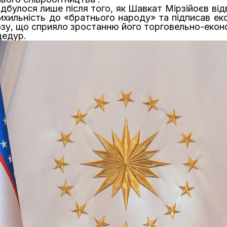
булося лише після того, як Шавкат Мірзійоєв відві
рихильність до «братнього народу» та підписав ек
зу, що сприяло зростанню його торговельно-економі
цедур.