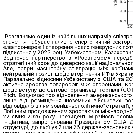
Розглянемо один із найбільших напрямів співпра
значення набуває паливно-енергетичний сектор, 
електромереж і створення нових генеруючих поту
підписання у 2023 році Узбекистаном, Казахстано
Водночас партнерство з «Росатомом» передба
стратегічний крок до диверсифікації національног
Але, попри масштабну співпрацю між країнами
нейтральній позиції щодо вторгнення РФ в Україну
Паралельно відносини Узбекистану зі США та ЄС 
активно зростав товарообіг між сторонами. Кр
щодо вступу до Світової організації торгівлі (СО
Fitch. Водночас про відновлення американськог
лише від розміщення іноземних військових фо
відповідало цілям зовнішньополітичної стратегії, 
Логічним продовженням зростаючої міжнародної 
22 січня 2026 року Президент Мірзійоєв особис
Ініціатива, запропонована Президентом США 
структурі, до якої увійшли 26 держав-засновник
мирного врегулювання конфліктів і багатосторонн