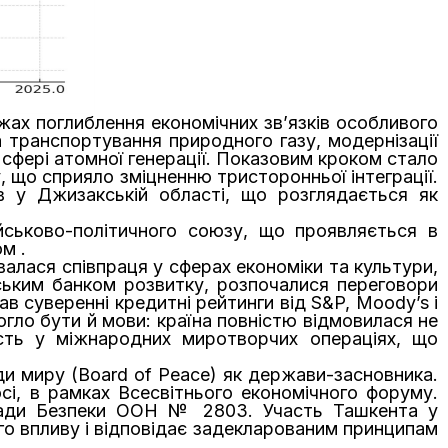
жах поглиблення економічних зв’язків особливого
а транспортування природного газу, модернізації
сфері атомної генерації. Показовим кроком стало
, що сприяло зміцненню тристоронньої інтеграції.
 у Джизакській області, що розглядається як
йськово-політичного союзу, що проявляється в
м .
алася співпраця у сферах економіки та культури,
ським банком розвитку, розпочалися переговори
ав суверенні кредитні рейтинги від S&P, Moody’s і
ло бути й мови: країна повністю відмовилася не
асть у міжнародних миротворчих операціях, що
и миру (Board of Peace) як держави-засновника.
сі, в рамках Всесвітнього економічного форуму.
 Ради Безпеки ООН № 2803. Участь Ташкента у
го впливу і відповідає задекларованим принципам