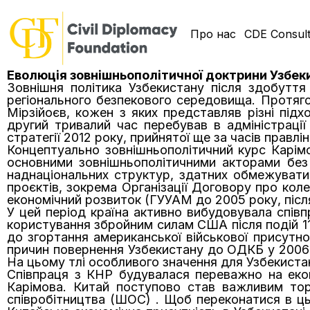
Про нас
CDE Consult
Еволюція зовнішньополітичної доктрини Узбеки
Зовнішня політика Узбекистану після здобутт
регіонального безпекового середовища. Протяг
Мірзійоєв, кожен з яких представляв різні під
другий тривалий час перебував в адміністрації 
стратегії 2012 року, прийнятої ще за часів правл
Концептуально зовнішньополітичний курс Карім
основними зовнішньополітичними акторами без 
наднаціональних структур, здатних обмежувати
проєктів, зокрема Організації Договору про кол
економічний розвиток (ГУУАМ до 2005 року, після
У цей період країна активно вибудовувала спів
користування збройним силам США після подій 1
до згортання американської військової присутн
причин повернення Узбекистану до ОДКБ у 2006 ро
На цьому тлі особливого значення для Узбекиста
Співпраця з КНР будувалася переважно на екон
Карімова. Китай поступово став важливим тор
співробітництва (ШОС) . Щоб переконатися в ць