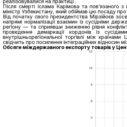
реалізовувалися на практиці .
Після смерті Іслама Карімова та пов’язаного 
міністр Узбекистану, який обіймав цю посаду прот
Від початку свого президентства Мірзійоєв зосе
напрямі нормалізації взаємин із сусідніми де
регіону — та сприявши зниженню рівня конфлікт
проведення демаркації кордонів із сусіда
внутрішньорегіональної торгівлі між країнами 
свідчить про посилення інтеграційних відносин м
Обсяги міждержавного експорту товарів у Цент