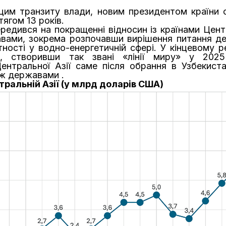
з цим транзиту влади, новим президентом країни 
ягом 13 років.
редився на покращенні відносин із країнами Центр
ржавами, зокрема розпочавши вирішення питання д
ності у водно-енергетичній сфері. У кінцевому 
ми, створивши так звані «лінії миру» у 202
Центральної Азії саме після обрання в Узбекист
іж державами .
ральній Азії (у млрд доларів США)