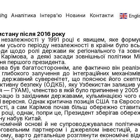
ihg
Аналітика
Інтерв’ю
Новини
Контакти
Engli
стану після 2016 року
я незалежності у 1991 році є явищем, яке форму
ом усього періоду незалежності в країни було вс
ходи щодо ролі держави як регіонального та зов
Карімова, а деякі засади зовнішньої політики Мі
іння першого президента.
ова був багатостороннім, але фактично він реалі
глибокого залучення до інтеграційних механізмі
 державний суверенітет, що пояснює його скепти
ективну безпеку (ОДКБ), яку Узбекистан залишив у 
 — ГУАМ), членство в якій було припинене у 2005 
працю із західними державами, кульмінацією чого 
1 вересня. Однак критична позиція США та Євросо
ості, а сам Карімов почав більш обережно ставити
ці, однак, попри це, Президент зберігав обережне
ну набув Китай.
омічній основі й не супроводжувалася політичн
говельним партнером і джерелом інвестицій, а У
ому, варто детальніше розглянути економічні відн