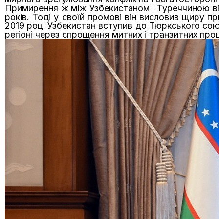
Примирення ж між Узбекистаном і Туреччиною від
років. Тоді у своїй промові він висловив щиру п
2019 році Узбекистан вступив до Тюркського сою
регіоні через спрощення митних і транзитних про