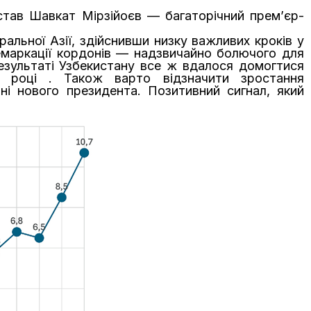
став Шавкат Мірзійоєв — багаторічний прем’єр-
альної Азії, здійснивши низку важливих кроків у
емаркації кордонів — надзвичайно болючого для
результаті Узбекистану все ж вдалося домогтися
5 році . Також варто відзначити зростання
ані нового президента. Позитивний сигнал, який