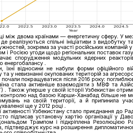
ці між двома країнами — енергетичну сферу. У ме
де реалізуються спільні ініціативи з видобутку т
жностей, зокрема за участі російських компаній у 
м і Росією угоди щодо регіональних поставок газу
чає спорудження модульних ядерних реакторів
о енергобалансу .
, їхні відносини не набули форми офіційного ві
 та у невизнанні окупованих територій за агресоро
почали покращуватися після 2016 року: поглиблюв
аїна стала активніше взаємодіяти з МВФ та Азій
Т) . Також уперше у своїй історії Узбекистан отрим
о контролю над базою Карши-Ханабад більше не мог
рмувань на своїй території, а й припинила уч
ухваленої ще у 2012 році .
активності Узбекистану стало приєднання до Рад
то підписав установчу хартію організації у Даво
Дональдом Трампом і підкріплена Резолюцією
ів, підтверджує курс на розширення дипломатично
ього співробітництва .