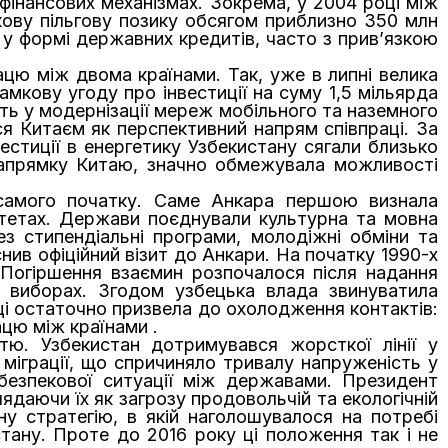
фінансових механізмах. Зокрема, у 2004 році між
ову пільгову позику обсягом приблизно 350 млн
 у формі державних кредитів, часто з прив’язкою
ацю між двома країнами. Так, уже в липні велика
рамкову угоду про інвестиції на суму 1,5 мільярда
асть у модернізації мереж мобільного та наземного
я Китаєм як перспективний напрям співпраці. За
стиції в енергетику Узбекистану сягали близько
напрямку Китаю, значно обмежувала можливості
самого початку. Саме Анкара першою визнала
ритетах. Держави поєднували культурна та мовна
з стипендіальні програми, молодіжні обміни та
нив офіційний візит до Анкари. На початку 1990-х
 Погіршення взаємин розпочалося після надання
 виборах. Згодом узбецька влада звинуватила
оці остаточно призвела до охолодження контактів:
цю між країнами .
тю. Узбекистан дотримувався жорсткої лінії у
міграції, що спричиняло тривалу напруженість у
безпекової ситуації між державами. Президент
лядаючи їх як загрозу продовольчій та екологічній
у стратегію, в якій наголошувалося на потребі
тану. Проте до 2016 року ці положення так і не