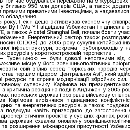
 в той час будувалася переважно на міжурядових 
му близько 950 млн доларів США, а також додатк
и прямими приватними інвестиціями, а надавалися
го обладнання.
5 року, Пекін дещо активізував економічну співпр
ром Ву І (Wu Yi) відвідала Узбекистан і підписала 
TE, а також Alcatel Shanghai Bell, почали брати уч
елебачення. Енергетичний сектор також розглядавс
осин (CIDOB) до 2005 року сукупні китайські інве
жної інфраструктури, зокрема трубопроводів у 
х ресурсів у короткостроковій перспективі .
— Туреччиною — були доволі непоганими від 
 важливе місце у його зовнішньополітичних пріо
рювати свій вплив серед тюркських народів чере
 став першим лідером Центральної Азії, який здійс
ні ресурси та сприяв модернізації збройних сил.
ловному супернику Карімова на президентських
, а критична реакція на події в Андижані у 2005 р
мах тюркських держав і розірвав військову співпра
ма Карімова вирізнявся підвищеною конфліктніс
дних та енергетичних ресурсів, а також трудової 
та подекуди навіть призводило до загострення 
дроенергетичних проєктів у сусідніх країнах, розг
лава держави схвалив оновлену зовнішньополітичн
ії та розширення міжнародної присутності Узбекис