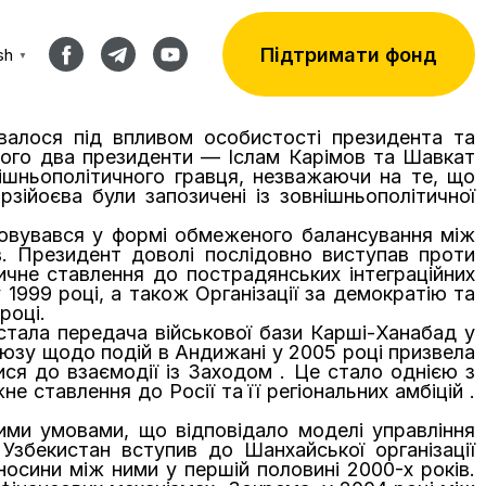
Підтримати фонд
sh
▼
валося під впливом особистості президента та
ього два президенти — Іслам Карімов та Шавкат
нішньополітичного гравця, незважаючи на те, що
рзійоєва були запозичені із зовнішньополітичної
зовувався у формі обмеженого балансування між
в. Президент доволі послідовно виступав проти
чне ставлення до пострадянських інтеграційних
1999 році, а також Організації за демократію та
році.
стала передача військової бази Карші-Ханабад у
юзу щодо подій в Андижані у 2005 році призвела
ся до взаємодії із Заходом . Це стало однією з
 ставлення до Росії та її регіональних амбіцій .
ими умовами, що відповідало моделі управління
збекистан вступив до Шанхайської організації
осини між ними у першій половині 2000-х років.