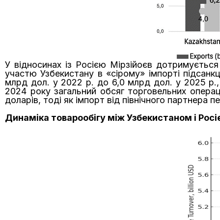
У відносинах із Росією Мірзійоєв дотримується
участю Узбекистану в «сірому» імпорті підсанкц
млрд дол. у 2022 р. до 6,0 млрд дол. у 2025 р.,
2024 року загальний обсяг торговельних опера
доларів, тоді як імпорт від північного партнера
Динаміка товарообігу між Узбекистаном і Росі