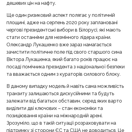
дешевих цін на нафту.
Ще один ризиковий аспект полягає у політичній
площині, адже на серпень 2020 року заплановані
чергові президентські вибори в Білорусі, які мають
стати останніми для незмінного лідера країни.
Олександр Лукашенко вже зараз намагається
зачистити політичне поле під свого старшого сина
Віктора Лукашенка, який багато років працює на
посаді помічника президента з національної безпеки
та вважається одним з кураторів силового блоку.
В даному випадку модель й навіть сама можливість
транзиту залишаються дискусійними та будуть
залежати від багатьох обставин, серед яких варто
виділити дві ключових – стан економіки та
позиціювання країни на міжнародній арені.
Зрозуміло, що в такій ситуації розраховувати на
підтримку зі сторони ЄС та США не доводиться. Це