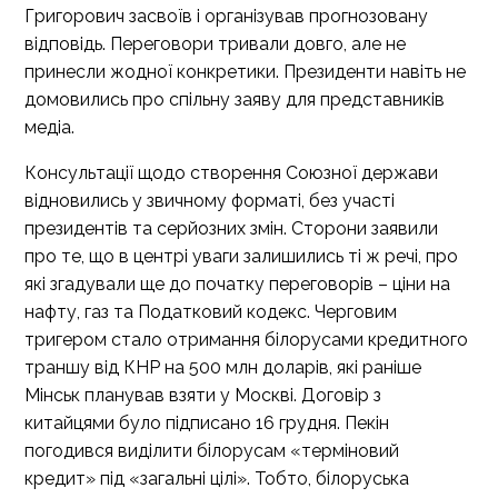
Григорович засвоїв і організував прогнозовану
відповідь. Переговори тривали довго, але не
принесли жодної конкретики. Президенти навіть не
домовились про спільну заяву для представників
медіа.
Консультації щодо створення Союзної держави
відновились у звичному форматі, без участі
президентів та серйозних змін. Сторони заявили
про те, що в центрі уваги залишились ті ж речі, про
які згадували ще до початку переговорів – ціни на
нафту, газ та Податковий кодекс. Черговим
тригером стало отримання білорусами кредитного
траншу від КНР на 500 млн доларів, які раніше
Мінськ планував взяти у Москві. Договір з
китайцями було підписано 16 грудня. Пекін
погодився виділити білорусам «терміновий
кредит» під «загальні цілі». Тобто, білоруська