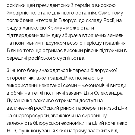
оскільки цей президентський термін, з високою
ймовірністю, стане для нього останнім. Саме тому
поглиблена інтеграція Білорусі до складу Росії, на
ряду з «анексією Криму» може стати
підтвердженням іміджу збирача втрачених земель
та позитивним підсумком всього періоду правління.
Більше того, це отримає високий рівень підтримки в
середині російського суспільства.
З іншого боку знаходяться інтереси білоруської
сторони, які, вже традиційно, полягають у
використанні накатаної схеми – «економічні вигоди
в обмін на теплі політичні заяви». Для Олександра
Лукашенка важливо отримати доступ на
величезний російський ринок та зберегти низькі ціни
на енергоресурси, зважаючи на сировинну
залежність білоруської економіки та цілий комплекс
НПЗ, функціонування яких напряму залежить від