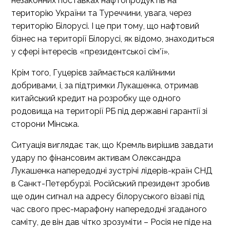
незаконних поставках нафтопродуктів на
територію України та Туреччини, увага, через
територію Білорусі. І це при тому, що нафтовий
бізнес на території Білорусі, як відомо, знаходиться
у сфері інтересів «президентської сім’ї».
Крім того, Гуцерієв займається калійними
добривами, і, за підтримки Лукашенка, отримав
китайський кредит на розробку ще одного
родовища на території РБ під державні гарантії зі
сторони Мінська.
Ситуація виглядає так, що Кремль вирішив завдати
удару по фінансовим активам Олександра
Лукашенка напередодні зустрічі лідерів-країн СНД
в Санкт-Петербурзі. Російський президент зробив
ще один сигнал на адресу білоруського візаві під
час свого прес-марафону напередодні згаданого
саміту, де він дав чітко зрозуміти – Росія не піде на