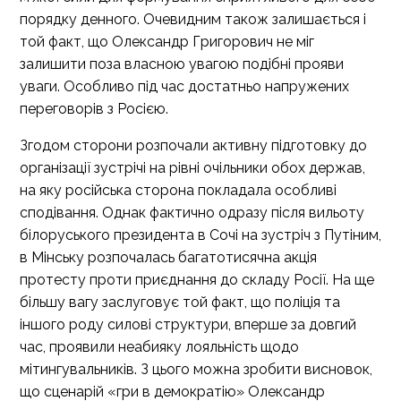
порядку денного. Очевидним також залишається і
той факт, що Олександр Григорович не міг
залишити поза власною увагою подібні прояви
уваги. Особливо під час достатньо напружених
переговорів з Росією.
Згодом сторони розпочали активну підготовку до
організації зустрічі на рівні очільники обох держав,
на яку російська сторона покладала особливі
сподівання. Однак фактично одразу після вильоту
білоруського президента в Сочі на зустріч з Путіним,
в Мінську розпочалась багатотисячна акція
протесту проти приєднання до складу Росії. На ще
більшу вагу заслуговує той факт, що поліція та
іншого роду силові структури, вперше за довгий
час, проявили неабияку лояльність щодо
мітингувальників. З цього можна зробити висновок,
що сценарій «гри в демократію» Олександр