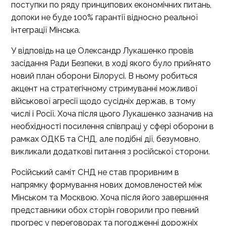
поступки по ряду принципових економічних питань,
допоки не буде 100% гарантії відносно реальної
інтеграції Мінська.
У відповідь на це Олександр Лукашенко провів
засідання Ради Безпеки, в ході якого було прийнято
новий план оборони Білорусі. В ньому робиться
акцент на стратегічному стримуванні можливої
військової агресії щодо сусідніх держав, в тому
числі і Росії. Хоча після цього Лукашенко зазначив на
необхідності посилення співпраці у сфері оборони в
рамках ОДКБ та СНД, але подібні дії, безумовно,
викликали додаткові питання з російської сторони.
Російський саміт СНД не став проривним в
напрямку формування нових домовленостей між
Мінськом та Москвою. Хоча після його завершення
представники обох сторін говорили про певний
прогрес у переговорах та погодженні дорожніх