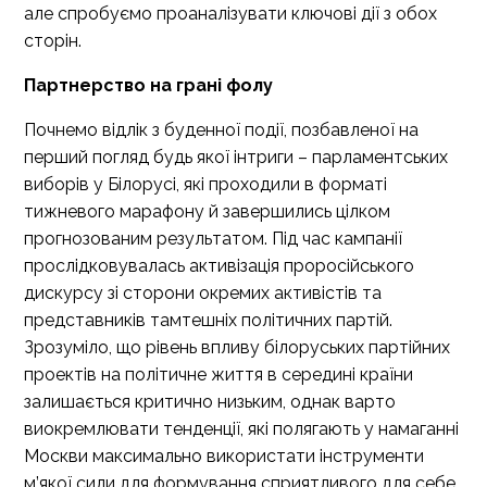
але спробуємо проаналізувати ключові дії з обох
сторін.
Партнерство на грані фолу
Почнемо відлік з буденної події, позбавленої на
перший погляд будь якої інтриги – парламентських
виборів у Білорусі, які проходили в форматі
тижневого марафону й завершились цілком
прогнозованим результатом. Під час кампанії
прослідковувалась активізація проросійського
дискурсу зі сторони окремих активістів та
представників тамтешніх політичних партій.
Зрозуміло, що рівень впливу білоруських партійних
проектів на політичне життя в середині країни
залишається критично низьким, однак варто
виокремлювати тенденції, які полягають у намаганні
Москви максимально використати інструменти
м’якої сили для формування сприятливого для себе