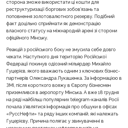
сторона зможе використати ці кошти для
реструктуризації боргових зобов’язань та
поповнення золотовалютного резерву. Подібний
факт доцільно сприймати як демонстрацію
власного статусу на міжнародній арені зі сторони
офіційного Мінську.
Реакцій з російського боку не змусила себе довго
чекати. Наступного дня територію Російської
Федерації покинув одіозний мільярдер Михайло
Гуцерієв, якого вважають одним з ключових бізнес-
партнерів Олександра Лукашенка. За інформацією в
ЗМІ, після короткого вояжу в Європу бізнесмен
приземлився в аеропорту Мінська. А вже 18 грудня
на ряді найбільш популярних telegram-каналів Росії
почала з’являтися інформація про обшуки в офісах
«РуссНефти» та ряду інших компаній, які належать
Гуцерієву. Причина полягає у звинуваченні в