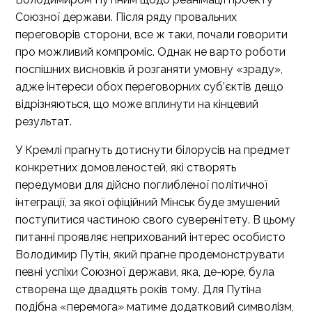
Союзної держави. Після ряду провальних
переговорів сторони, все ж таки, почали говорити
про можливий компроміс. Однак не варто роботи
поспішних висновків й розганяти умовну «зраду»,
адже інтереси обох переговорних суб’єктів дещо
відрізняються, що може вплинути на кінцевий
результат.
У Кремлі прагнуть дотиснути білорусів на предмет
конкретних домовленостей, які створять
передумови для дійсно поглибленої політичної
інтеграції, за якої офіційний Мінськ буде змушений
поступитися частиною свого суверенітету. В цьому
питанні проявляє неприхований інтерес особисто
Володимир Путін, який прагне продемонструвати
певні успіхи Союзної держави, яка, де-юре, була
створена ще двадцять років тому. Для Путіна
подібна «перемога» матиме додатковий символізм,