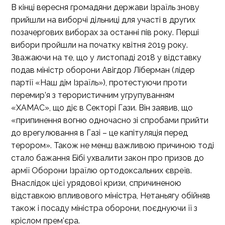
В кінці вересня громадяни держави Ізраїль знову
прийшли на виборчі дільниці для участі в других
позачергових виборах за останні пів року. Перші
вибори пройшли на початку квітня 2019 року.
Зважаючи на те, що у листопаді 2018 у відставку
подав міністр оборони Авігдор Ліберман (лідер
партії «Наш дім Ізраїль»), протестуючи проти
перемир’я з терористичним угрупуванням
«ХАМАС», що діє в Секторі Гази. Він заявив, що
«припинення вогню одночасно зі спробами прийти
до врегулювання в Газі – це капітуляція перед
терором». Також не менш важливою причиною тоді
стало бажання Бібі ухвалити закон про призов до
армії Оборони Ізраїлю ортодоксальних євреїв.
Внаслідок цієї урядової кризи, спричиненою
відставкою впливового міністра, Нетаньягу обійняв
також і посаду міністра оборони, поєднуючи її з
кріслом прем’єра.