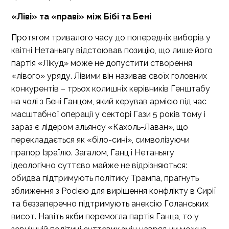
«Ліві» та «праві» між Бібі та Бені
Протягом тривалого часу до попередніх виборів у
квітні Нетаньягу відстоював позицію, що лише його
партія «Лікуд» може не допустити створення
«лівого» уряду. Лівими він називав своїх головних
конкурентів – трьох колишніх керівників Генштабу
на чолі з Бені Ганцом, який керував армією під час
масштабної операції у секторі Гази 5 років тому і
зараз є лідером альянсу «Кахоль-Лаван», що
перекладається як «біло-сині», символізуючи
прапор Ізраїлю. Загалом, Ганц і Нетаньягу
ідеологічно суттєво майже не відрізняються:
обидва підтримують політику Трампа, прагнуть
зближення з Росією для вирішення конфлікту в Сирії
та беззаперечно підтримують анексію Голанських
висот. Навіть якби перемогла партія Ганца, то у