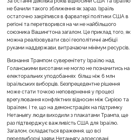
За останні декілька років відносини США та Ізраїлю
не бачили такого зближення як зараз. Ізраїль
остаточно закріпився в фарватері політики США в
регіоні та перетворився на чи не найбільшого
союзника Вашингтона загалом. Це приклад того, як
можна реалізовувати свої геополітичні амбіції
руками наддержави, витрачаючи мінімум ресурсів.
Визнання Трампом суверенітету Ізраїлю над
Голанськими висотами не могло не позначитись на
електоральних уподобаннях більш ніж 6 млн
ізраїльських виборців. Безпрецедентне рішення
може стати точкою неповернення у процесі
врегулювання конфліктних відносин між Сирією та
Ізраїлем. І те, що на демонстраціях на підтримку
Нетаньягу люди виходили з плакатами Трампа, ще
раз підтверджує важливість США для Ізраїлю.
Загалом, складається враження, що всі
передвиборчі заяви Нетаньягу адресовані