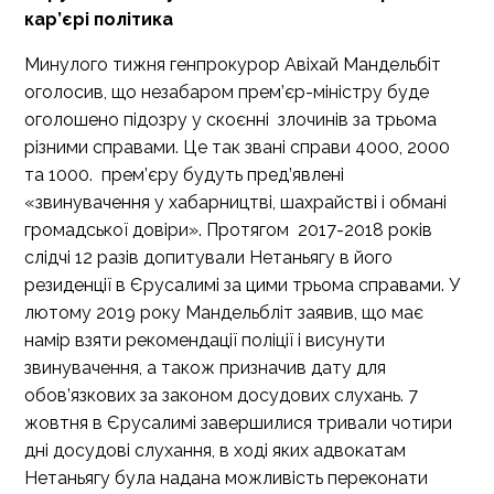
кар’єрі політика
Минулого тижня генпрокурор Авіхай Мандельбіт
оголосив, що незабаром прем’єр-міністру буде
оголошено підозру у скоєнні злочинів за трьома
різними справами. Це так звані справи 4000, 2000
та 1000. прем’єру будуть пред’явлені
«звинувачення у хабарництві, шахрайстві і обмані
громадської довіри». Протягом 2017-2018 років
слідчі 12 разів допитували Нетаньягу в його
резиденції в Єрусалимі за цими трьома справами. У
лютому 2019 року Мандельбліт заявив, що має
намір взяти рекомендації поліції і висунути
звинувачення, а також призначив дату для
обов’язкових за законом досудових слухань. 7
жовтня в Єрусалимі завершилися тривали чотири
дні досудові слухання, в ході яких адвокатам
Нетаньягу була надана можливість переконати