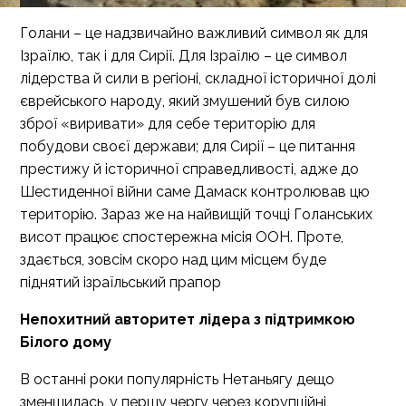
Голани – це надзвичайно важливий символ як для
Ізраїлю, так і для Сирії. Для Ізраїлю – це символ
лідерства й сили в регіоні, складної історичної долі
єврейського народу, який змушений був силою
зброї «виривати» для себе територію для
побудови своєї держави; для Сирії – це питання
престижу й історичної справедливості, адже до
Шестиденної війни саме Дамаск контролював цю
територію. Зараз же на найвищій точці Голанських
висот працює спостережна місія ООН. Проте,
здається, зовсім скоро над цим місцем буде
піднятий ізраїльський прапор
Непохитний авторитет лідера з підтримкою
Білого дому
В останні роки популярність Нетаньягу дещо
зменшилась, у першу чергу через корупційні