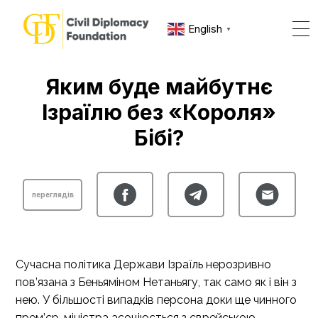
English
▼
Яким буде майбутнє
Ізраїлю без «Короля»
Бібі?
переглядів
Сучасна політика Держави Ізраїль нерозривно
пов’язана з Беньяміном Нетаньягу, так само як і він з
нею. У більшості випадків персона доки ще чинного
прем’єр-міністра асоціюється з єврейською