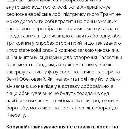
внутрішню аудиторію, оскільки в Америці існує
серйозне єврейське лобі, підтримку якого Трамп не
може дозволити собі втратити на фоні можливих
загроз його переобранню після імпічменту в Палаті
Представників. Це очевидно ставить або одну, або
три крапки у спробах сторін прийти до так званого
«two state solutions». З кожною заявою чиновників
із Вашингтону, сценарій щодо створення Палестини
стає менш
вірогідним
, а схоже Нетаньягу все ж
завершує активну фазу своєї політичної кар’єри на
Землі Обетованій. Як і належить політику його рівня,
він
заявив
, що не піде у відставку добровільно, а
якщо обвинувачення не будуть передані в суд
найближчим часом, то Бібі має шанси продовжить
боротьбу, можливо і на третіх поспіль виборах до
Кнесету.
Корупційні звинувачення не ставлять хрест на