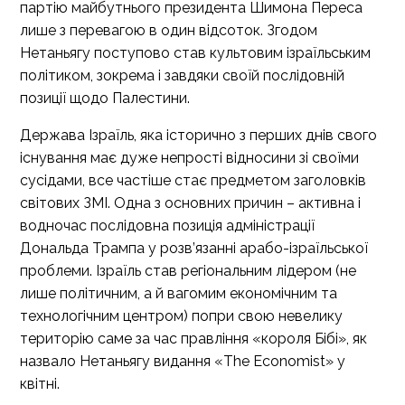
партію майбутнього президента Шимона Переса
лише з перевагою в один відсоток. Згодом
Нетаньягу поступово став культовим ізраїльським
політиком, зокрема і завдяки своїй послідовній
позиції щодо Палестини.
Держава Ізраїль, яка історично з перших днів свого
існування має дуже непрості відносини зі своїми
сусідами, все частіше стає предметом заголовків
світових ЗМІ. Одна з основних причин – активна і
водночас послідовна позиція адміністрації
Дональда Трампа у розв’язанні арабо-ізраїльської
проблеми. Ізраїль став регіональним лідером (не
лише політичним, а й вагомим економічним та
технологічним центром) попри свою невелику
територію саме за час правління «короля Бібі», як
назвало Нетаньягу видання «The Economist» у
квітні.