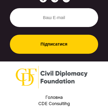
цього потрібен мінімум
турбулентності – і військової, і
політичної. Саме так варто
розцінювати нинішнє «потепління»
у відносинах з Москвою. І Баку, і
Анкара купують собі спокій на
період запуску стратегічних
маршрутів, не плутаючи тимчасові
тактичні кроки з довгими союзами.
Головна
CDE Consultihg