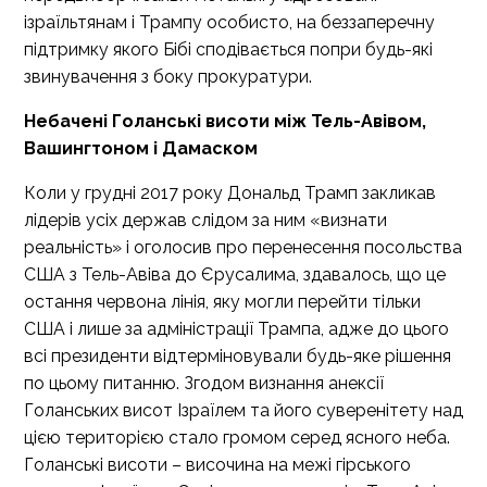
ізраїльтянам і Трампу особисто, на беззаперечну
підтримку якого Бібі сподівається попри будь-які
звинувачення з боку прокуратури.
Небачені Голанські висоти між Тель-Авівом,
Вашингтоном і Дамаском
Коли у грудні 2017 року Дональд Трамп закликав
лідерів усіх держав слідом за ним «визнати
реальність» і оголосив про перенесення посольства
США з Тель-Авіва до Єрусалима, здавалось, що це
остання червона лінія, яку могли перейти тільки
США і лише за адміністрації Трампа, адже до цього
всі президенти відтерміновували будь-яке рішення
по цьому питанню. Згодом визнання анексії
Голанських висот Ізраїлем та його суверенітету над
цією територією стало громом серед ясного неба.
Голанські висоти – височина на межі гірського