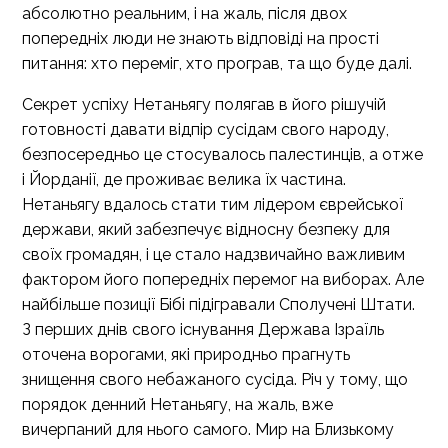
абсолютно реальним, і на жаль, після двох
попередніх люди не знають відповіді на прості
питання: хто переміг, хто програв, та що буде далі.
Секрет успіху Нетаньягу полягав в його рішучій
готовності давати відпір сусідам свого народу,
безпосередньо це стосувалось палестинців, а отже
і Йорданії, де проживає велика їх частина.
Нетаньягу вдалось стати тим лідером єврейської
держави, який забезпечує відносну безпеку для
своїх громадян, і це стало надзвичайно важливим
фактором його попередніх перемог на виборах. Але
найбільше позиції Бібі підігравали Сполучені Штати.
З перших днів свого існування Держава Ізраїль
оточена ворогами, які природньо прагнуть
знищення свого небажаного сусіда. Річ у тому, що
порядок денний Нетаньягу, на жаль, вже
вичерпаний для нього самого. Мир на Близькому