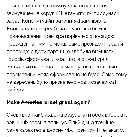
певною мірою відтермінувала оголошення
звинувачень в корупції Нетаньягу, які пролунали
зараз. Конституційні закони, які замінюють
Конституцію, передбачають значно більші
повноваження прем’єра порівняно з посадою
президента. Тим не менш, саме президент Ізраїля
пропонує лідеру партії, що здобула більшість
голосів сформувати коаліцію, а отже і уряд.
Зважаючи на тривалі та мало успішні коаліційні
перемовини, уряд сформовано не було. Саме тому
на вересень було призначено нові позачергові
вибори.
Make
America
Israel great again?
Очевидно, найбільше на результати обох виборів із
зовнішніх гравців вплинув Білий дім, а точніше –
саме характер відносин між Трампом і Нетаньягу.