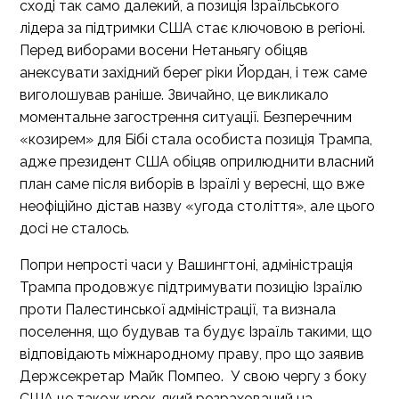
сході так само далекий, а позиція Ізраїльського
лідера за підтримки США стає ключовою в регіоні.
Перед виборами восени Нетаньягу обіцяв
анексувати західний берег ріки Йордан, і теж саме
виголошував раніше. Звичайно, це викликало
моментальне загострення ситуації. Безперечним
«козирем» для Бібі стала особиста позиція Трампа,
адже президент США обіцяв оприлюднити власний
план саме після виборів в Ізраїлі у вересні, що вже
неофіційно дістав назву «угода століття», але цього
досі не сталось.
Попри непрості часи у Вашингтоні, адміністрація
Трампа продовжує підтримувати позицію Ізраїлю
проти Палестинської адміністрації, та визнала
поселення, що будував та будує Ізраїль такими, що
відповідають міжнародному праву, про що
заявив
Держсекретар Майк Помпео. У свою чергу з боку
США це також крок, який розрахований на