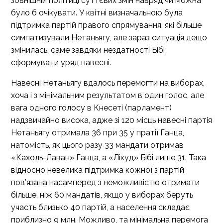
зовнішній політиці суттєвих змін навряд чи можна
було б очікувати. У квітні визначальною була
підтримка партій правого спрямування, які більше
симпатизували Нетаньягу, але зараз ситуація дещо
змінилась, саме завдяки нездатності Бібі
сформувати уряд навесні.
Навесні Нетаньягу вдалось перемогти на виборах,
хоча і з мінімальним результатом в один голос, але
вага одного голосу в Кнесеті (парламент)
надзвичайно висока, адже зі 120 місць навесні партія
Нетаньягу отримала 36 при 35 у пратії Ганца,
натомість, як цього разу 33 мандати отримав
«Кахоль-Лаван» Ганца, а «Лікуд» Бібі лише 31. Така
відносно невелика підтримка кожної з партій
пов’язана насамперед з неможливістю отримати
більше, ніж 60 мандатів, якщо у виборах беруть
участь близько 40 партій, а населення складає
приблизно 9 млн. Можливо, та мінімальна перемога