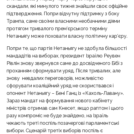
скандали, які минулого тижня знайшли своє офіційне
підтвердження. Попри відчутну підтримку з боку
Трампа, саме своїми власними необачними діями
протягом тривалого прем’єрського терміну
Нетаньягу може поховати власну політичну кар’єру.
Попри те, що партія Нетаньягу не здобула більшості
мандадітів на виборах, президент Ізраїлю Реувен
Рівлін знову звернувся саме до досвідченого Бібі з
проханням сформувати уряд. Після тривалих, але
знову невдалих переговорів, можливістю
сфорувати коаліційний уряд не скориствався і
опонент Нетаньягу – Бені Ганц із «Кахоль-Лавану».
Зараз мандат на формування нового кабінету
міністрів отримав сам Кнесет, якщо раптом і цього
разу компроміс не буде знайдено, на Ізраїль
чекають треті поспіль позачергові парламентські
вибори. Сценарій третіх виборів поспіль є