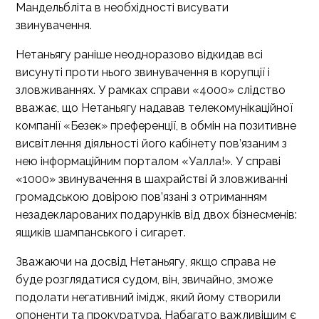
Мандельбліта в необхідності висувати
звинувачення.
Нетаньягу раніше неодноразово відкидав всі
висунуті проти нього звинувачення в корупції і
зловживаннях. У рамках справи «4000» слідство
вважає, що Нетаньягу надавав телекомунікаційної
компанії «Безек» преференції, в обмін на позитивне
висвітлення діяльності його кабінету пов’язаним з
нею інформаційним порталом «Уалла!». У справі
«1000» звинувачення в шахрайстві й зловживанні
громадською довірою пов’язані з отриманням
незадекларованих подарунків від двох бізнесменів:
ящиків шампанського і сигарет.
Зважаючи на досвід Нетаньягу, якщо справа не
буде розглядатися судом, він, звичайно, зможе
подолати негативний імідж, який йому створили
опоненти та прокуратура. Набагато важливішим є