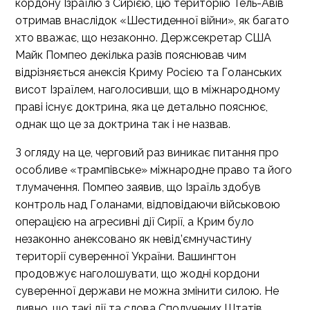
кордону Ізраїлю з Сирією, цю територію Тель-Авів
отримав внаслідок «Шестиденної війни», як багато
хто вважає, що незаконно. Держсекретар США
Майк Помпео декілька разів пояснював чим
відрізняється анексія Криму Росією та Голанських
висот Ізраїлем, наголосивши, що в міжнародному
праві існує доктрина, яка це детально пояснює,
однак що це за доктрина так і не назвав.
З огляду на це, черговий раз виникає питання про
особливе «трампівське» міжнародне право та його
тлумачення. Помпео заявив, що Ізраїль здобув
контроль над Голанами, відповідаючи військовою
операцією на агресивні дії Сирії, а Крим було
незаконно анексовано як невід’ємнучастину
території суверенної України. Вашингтон
продовжує наголошувати, що жодні кордони
суверенної держави не можна змінити силою. Не
дивно, що такі дії та слова Сполучених Штатів