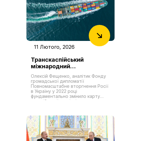
11 Лютого, 2026
Транскаспійський
міжнародний
транспортний маршрут як
Олексій Фещенко, аналітик Фонду
новий «Шовковий шлях».
громадської дипломатії
Роль України у формуванні
Повномасштабне вторгнення Росії
в Україну у 2022 році
транзитних можливостей
фундаментально змінило карту
євразійської торгівлі,
перетворивши Транскаспійський
міжнародний транспортний
маршрут (ТМТМ або Середній
коридор) на проєкт першочергової
геостратегічної важливості в
регіоні. Цей логістичний коридор,
що оминає російську територію,