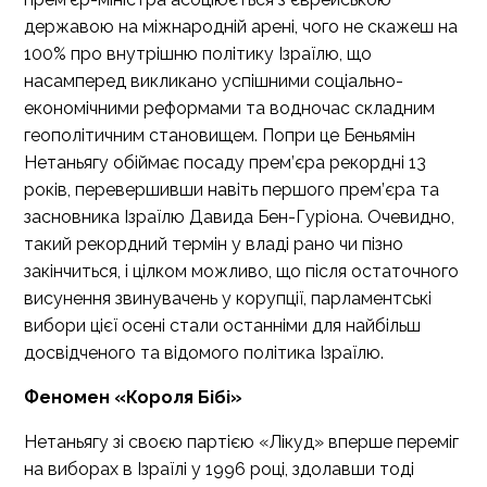
державою на міжнародній арені, чого не скажеш на
100% про внутрішню політику Ізраїлю, що
насамперед викликано успішними соціально-
економічними реформами та водночас складним
геополітичним становищем. Попри це Беньямін
Нетаньягу обіймає посаду прем’єра рекордні 13
років, перевершивши навіть першого прем’єра та
засновника Ізраїлю Давида Бен-Гуріона. Очевидно,
такий рекордний термін у владі рано чи пізно
закінчиться, і цілком можливо, що після остаточного
висунення звинувачень у корупції, парламентські
вибори цієї осені стали останніми для найбільш
досвідченого та відомого політика Ізраїлю.
Феномен «Короля Бібі»
Нетаньягу зі своєю партією «Лікуд» вперше переміг
на виборах в Ізраїлі у 1996 році, здолавши тоді