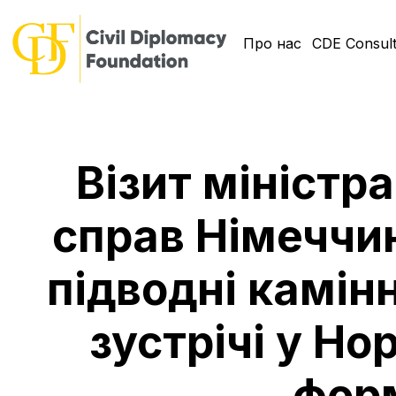
Про нас
CDE Consult
Візит міністр
справ Німеччин
підводні камін
зустрічі у Н
фор