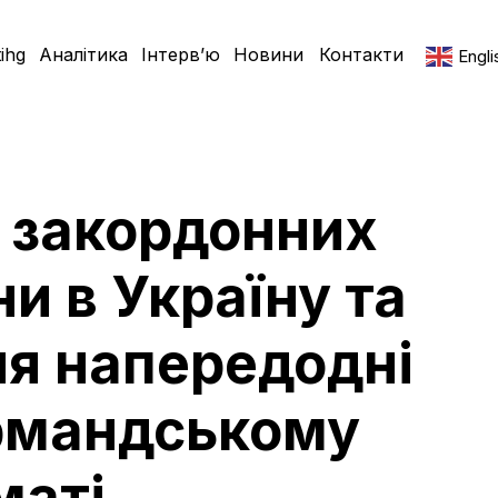
ihg
Аналітика
Інтерв’ю
Новини
Контакти
Engli
а закордонних
и в Україну та
ня напередодні
ормандському
маті