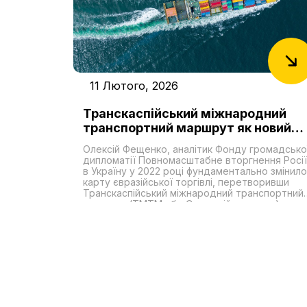
11 Лютого, 2026
Транскаспійський міжнародний
транспортний маршрут як новий
«Шовковий шлях». Роль України у
Олексій Фещенко, аналітик Фонду громадсько
формуванні транзитних
дипломатії Повномасштабне вторгнення Росії
можливостей
в Україну у 2022 році фундаментально змінило
карту євразійської торгівлі, перетворивши
Транскаспійський міжнародний транспортний
маршрут (ТМТМ або Середній коридор) на
проєкт першочергової геостратегічної
важливості в регіоні. Цей логістичний коридор
що оминає російську територію, став критич
важливою артерією для країн, які прагнуть
зменшити свою залежність від Москви. Для
держав Центральної Азії він пропонує
реальний шлях до зміцнення економічного
суверенітету, тоді як для України, чиї
традиційні чорноморські порти перебувають