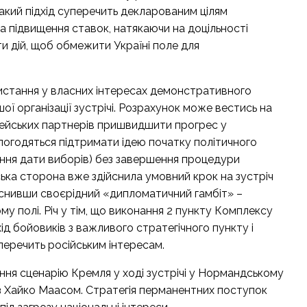
акий підхід суперечить декларованим цілям
на підвищення ставок, натякаючи на доцільності
и дій, щоб обмежити Україні поле для
ристання у власних інтересах демонстративного
 організації зустрічі. Розрахунок може вестись на
опейських партнерів пришвидшити прогрес у
 погодяться підтримати ідею початку політичного
чення дати виборів) без завершення процедури
ська сторона вже здійснила умовний крок на зустріч
ійснивши своєрідний «дипломатичний гамбіт» –
у полі. Річ у тім, що виконання 2 пункту Комплексу
д бойовиків з важливого стратегічного пункту і
перечить російським інтересам.
ння сценарію Кремля у ході зустрічі у Нормандському
 з Хайко Маасом. Стратегія перманентних поступок