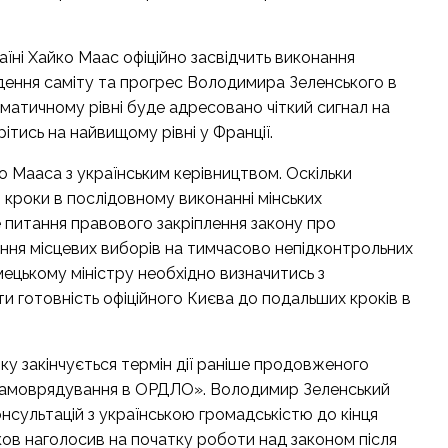
їні Хайко Маас офіційно засвідчить виконання
дення саміту та прогрес Володимира Зеленського в
оматичному рівні буде адресовано чіткий сигнал на
тись на найвищому рівні у Франції.
 Мааса з українським керівництвом. Оскільки
 кроки в послідовному виконанні мінських
 питання правового закріплення закону про
ння місцевих виборів на тимчасово непідконтрольних
ецькому міністру необхідно визначитись з
и готовність офіційного Києва до подальших кроків в
оку закінчується термін дії раніше продовженого
 самоврядування в ОРДЛО». Володимир Зеленський
нсультацій з українською громадськістю до кінця
ков наголосив на початку роботи над законом після