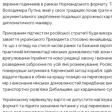
звірення годинників в рамках Нормандського формату. Т
Володимира Путіна, який у своїх традиціях почав грати 
документального закріплення подальшої дорожньої карт
дипломатичного маневру.
Прихованим підтекстом російської стратегії буде вико
завзяття українського Президента стосовно якнайшвидшої
те, що з огляду на стислі часові рамки та бажання євр
практичній імплементації мінських домовленостей, вони
врегулювання (прийняття нової редакції закону і визна
розведення озброєння по усій лінії розмежування. Росій
повернувши затримані в Керченській затоці кораблі, зд
віддати пішака в обмін на кращу позицію на переговорном
мір з виконання мінських домовленостей передбачає вихі
транспортної розв’язки Дебальцеве, що кардинально су
Українському керівництву варто не допустити нав’язува
форматі та підняти зазначене питання у ході перемовин