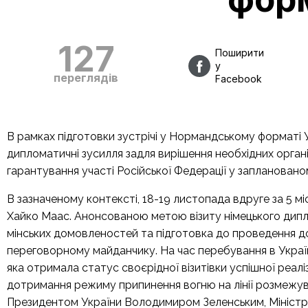
127
Поширити
у
переглядів
Facebook
В рамках підготовки зустрічі у Нормандському форматі У
дипломатичні зусилля задля вирішення необхідних орган
гарантування участі Російської Федерації у запланованом
В зазначеному контексті, 18-19 листопада вдруге за 5 м
Хайко Маас. Анонсованою метою візиту німецького дип
мінських домовленостей та підготовка до проведення до
переговорному майданчику. На час перебування в Україн
яка отримала статус своєрідної візитівки успішної реалі
дотримання режиму припинення вогню на лінії розмежува
Президентом України Володимиром Зеленським, Мініст