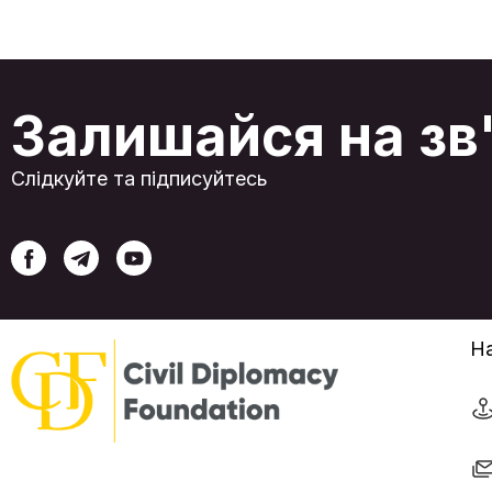
під загрозою, він надає складну, але життєво
необхідну можливість для реінтеграції у
глобальні ланцюги постачання. Незважаючи н
свою актуалізацію, коридор стикається із
серйозними викликами. Хоча обсяги
вантажоперевезень демонструють стабільн
Залишайся на зв
зростання, що зумовлено об’єднанням
інтересів Китаю, Європейського Союзу та
регіональних держав, його довгострокова
життєздатність залежить від подолання
Слідкуйте та підписуйтесь
значних інфраструктурних обмежень, складно
логістики та високих операційних витрат.
Модернізація ключових каспійських портів є
центральним завданням, проте поточна
пропускна спроможність маршруту
залишається лише незначною часткою від
потужностей його конкурентів. У цих умовах
роль України була в деякій мірі оновлена, адж
її дунайські порти стали найбільш
життєздатною та стратегічною ланкою для
На
зв'язку з чорноморськими вузлами коридору.