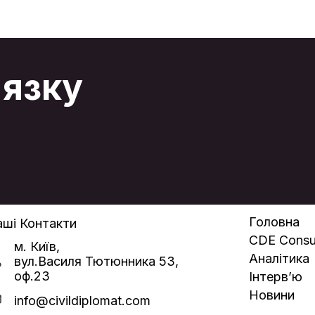
російська сторона – як та, що намагається
мінімізувати збитки. Йшлося не лише про
а
«деескалацію навколо літака». Фактично
стартувала нова фаза великої гри на Кавказі,
де Туреччина і Азербайджан вибудовують
е
власну енергетично-геополітичну стратегію,
'язку
що виходить далеко за межі пострадянського
простору. Перший фактор – задум із побудови
«енергетичної дуги» з Катару, Саудівської
Аравії та Курдистанського регіону Іраку до
ї
Європи. План Ільхама Алієва та Реджепа
Ердогана простий і водночас амбітний. Уже з
2026 року вони хочуть суттєво наростити
експорт нафти і газу через азербайджанську
та турецьку інфраструктуру. Для цього
потрібен мінімум турбулентності – і військової, і
політичної. Саме так варто розцінювати
е
нинішнє «потепління» у відносинах з Москвою. І
Баку, і Анкара купують собі спокій на період
запуску стратегічних маршрутів, не плутаючи
Головна
ші Контакти
тимчасові тактичні кроки з довгими союзами.
CDE Consul
м. Київ,
Аналітика
вул.Василя Тютюнника 53,
оф.23
Інтерв’ю
Новини
info@civildiplomat.com