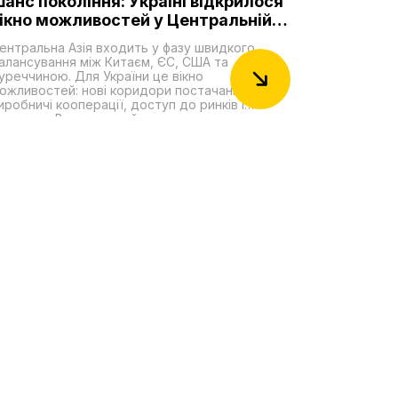
анс покоління: Україні відкрилося
ікно можливостей у Центральній
зії
ентральна Азія входить у фазу швидкого
алансування між Китаєм, ЄС, США та
уреччиною. Для України це вікно
ожливостей: нові коридори постачання,
иробничі кооперації, доступ до ринків і
ировини. Водночас є й неприємна правда:
ержави ЦА зберігають глибокі бізнес-зв'язки з
осією і подекуди допомагають обходити
анкції. Та їхня відносна залежність від Москви
омітно зменшується. Столиці регіону – на
рикладі агресії Росії проти України – краще
свідомлюють власні ризики і системно
осилюють безпеку, зокрема через
рганізацію тюркських держав (ОТД), яка
абирає політичної й логістичної ваги. Регіон у
алансі: як слабшає російський вплив і кого це
ідсилює?