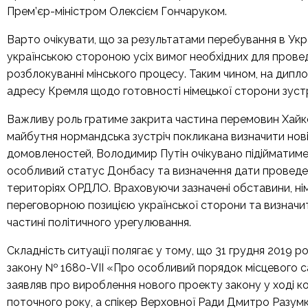
Прем’єр-міністром Олексієм Гончаруком.
Варто очікувати, що за результатами перебування в Укра
українською стороною усіх вимог необхідних для прове
розблокуванні мінського процесу. Таким чином, на дипл
адресу Кремля щодо готовності німецької сторони зустрі
Важливу роль гратиме закрита частина перемовин Хайко
майбутня нормандська зустріч покликана визначити нові
домовленостей, Володимир Путін очікувано підійматиме
особливий статус Донбасу та визначення дати проведе
територіях ОРДЛО. Враховуючи зазначені обставини, нім
переговорною позицією української сторони та визначит
частині політичного урегулювання.
Складність ситуації полягає у тому, що 31 грудня 2019 р
закону № 1680-VIІ «Про особливий порядок місцевого
заявляв про вироблення нового проекту закону у ході ко
поточного року, а спікер Верховної Ради Дмитро Разум