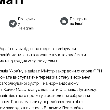
Поширити
Поширити
у
по Email
Telegram
країна та західні партнери активізували
ізаційних питань та досягнення ключової мети —
у на 9 грудня 2019 року саміті.
ісяців Україну відвідає Міністр закордонних справ ФРН
ломата виступатиме перевірка стану виконання
вгоочікуваної зустрічі на нормандському
і Хайко Маас планує відвідати Станицю Луганську,
зації пілотного проекту з розведення озброєння і
ння. Програма візиту передбачає зустрічі з
ром закордонних справ Вадимом Пристайко і