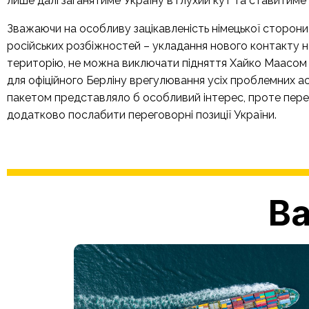
лише далі заганятиме Україну в глухий кут та ставитиме п
Зважаючи на особливу зацікавленість німецької сторон
російських розбіжностей – укладання нового контакту на
територію, не можна виключати підняття Хайко Маасом з
для офіційного Берліну врегулювання усіх проблемних а
пакетом представляло б особливий інтерес, проте пере
додатково послабити переговорні позиції України.
Ва