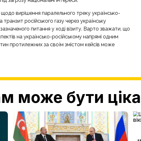
ід загрозу національні інтереси.
и щодо вирішення паралельного треку українсько-
 транзит російського газу через українську
азначеного питання у ході візиту. Варто зважати, що
спектів на українсько-російському напрямі одним
тин протилежних за своїм змістом кейсів може
м може бути цік