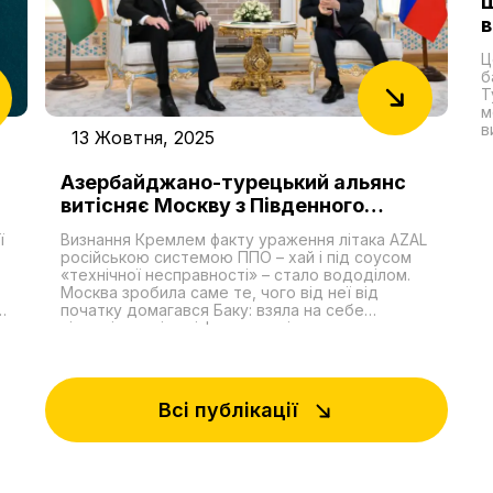
Ш
в
А
Ц
б
Т
м
в
13 Жовтня, 2025
с
д
Азербайджано-турецький альянс
Р
с
витісняє Москву з Південного
п
Кавказу
п
ї
Визнання Кремлем факту ураження літака AZAL
у
російською системою ППО – хай і під соусом
п
«технічної несправності» – стало вододілом.
О
Москва зробила саме те, чого від неї від
н
початку домагався Баку: взяла на себе
б
відповідальність і фактично відкрила дорогу до
п
компенсацій. Головне інше: вперше за тривалий
,
час Путін опинився в ролі того, хто
но
вибачається. Для нього це незручна позиція,
але простору для маневру не було. Затяжна
Всі публікації
сварка з Азербайджаном загрожувала зривами
експорту російської нафти та ще тіснішим
зближенням Баку з Києвом. Подальша розмова
в Душанбе лише підкреслила зміну ролей.
Ільхам Алієв тримався як господар процесу,