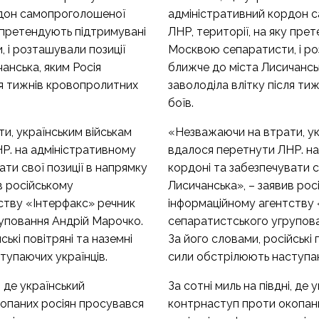
рдон самопроголошеної
адміністративний кордон 
у претендують підтримувані
ЛНР, території, на яку пре
 і розташували позиції
Москвою сепаратисти, і ро
анська, яким Росія
ближче до міста Лисичанськ
ля тижнів кровопролитних
заволоділа влітку після т
боїв.
и, українським військам
«Незважаючи на втрати, ук
Р. на адміністративному
вдалося перетнути ЛНР. на
ати свої позиції в напрямку
кордоні та забезпечувати с
в російському
Лисичанська», – заявив рос
ству «Інтерфакс» речник
інформаційному агентству 
уповання Андрій Марочко.
сепаратистського угрупов
ські повітряні та наземні
За його словами, російські 
тупаючих українців.
сили обстрілюють наступаю
, де український
За сотні миль на півдні, де 
опаних росіян просувався
контрнаступ проти окопан