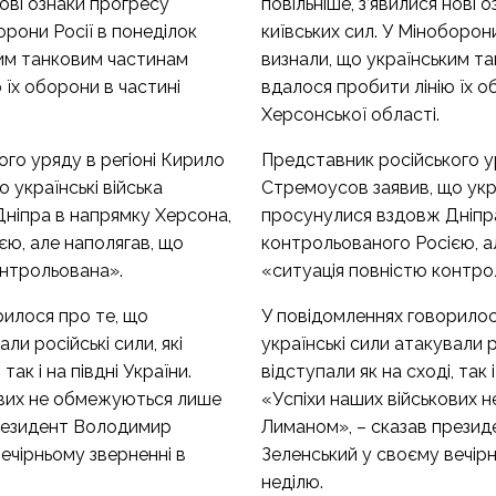
нові ознаки прогресу
повільніше, з’явилися нові 
орони Росії в понеділок
київських сил. У Міноборони
ким танковим частинам
визнали, що українським т
 їх оборони в частині
вдалося пробити лінію їх о
Херсонської області.
го уряду в регіоні Кирило
Представник російського у
 українські війська
Стремоусов заявив, що укра
ніпра в напрямку Херсона,
просунулися вздовж Дніпр
єю, але наполягав, що
контрольованого Росією, а
онтрольована».
«ситуація повністю контро
рилося про те, що
У повідомленнях говорилос
ли російські сили, які
українські сили атакували ро
так і на півдні України.
відступали як на сході, так і
ових не обмежуються лише
«Успіхи наших військових 
резидент Володимир
Лиманом», – сказав прези
ечірньому зверненні в
Зеленський у своєму вечірн
неділю.