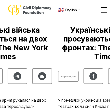
English
▼
ькі війська
Українські
ться на двох
просуваютьс
The New York
фронтах: Th
imes
Tim
переглядів
а армія рухалася на двох
У понеділок українська арм
иєва переслідували
театрах, коли сили Києва 