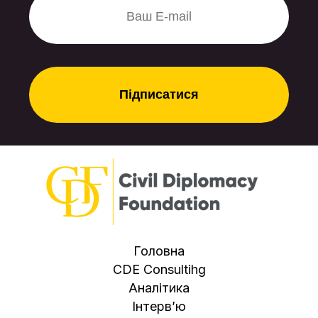
розцінювати нинішнє «потепління»
у відносинах з Москвою. І Баку, і
Анкара купують собі спокій на
період запуску стратегічних
маршрутів, не плутаючи тимчасові
тактичні кроки з довгими союзами.
Головна
CDE Consultihg
Аналітика
Інтерв’ю