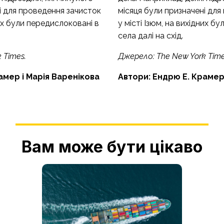
і для проведення зачисток
місяця були призначені для
них були передислоковані в
у місті Ізюм, на вихідних б
села далі на схід.
k Times
.
Джерело:
The New York Tim
амер і Марія Варенікова
Автори: Ендрю Е. Крамер
Вам може бути цікаво