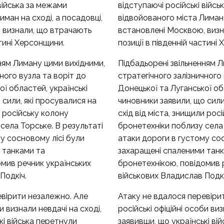
 війська за межами
відступаючі російські війс
иман на сході, а посадовці,
відвойованого міста Лиман 
 визнали, що втрачають
встановлені Москвою, визн
стині Херсонщини.
позиції в південній частині
ням Лиману цими вихідними,
Підбадьорені звільненням Л
ного вузла та воріт до
стратегічного залізничного 
ої областей, українські
Донецької та Луганської об
 сили, які просувалися на
чиновники заявили, що сили
и російську колону
схід від міста, знищили рос
села Торське. В результаті
бронетехніки поблизу села 
у сосновому лісі були
атаки дороги в густому сос
 танками та
захаращені спаленими тан
омив речник українських
бронетехнікою, повідомив 
Подкіч.
військових Владислав Подкі
евірити незалежно. Але
Атаку не вдалося перевіри
и визнали невдачі на сході,
російські офіційні особи виз
кі війська перетнули
заявивши, що українські ві