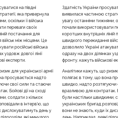
суватися на півдні
Здатність України просуват
ратегії, яка привернула
виявилася частиною страте
и, оскільки її війська
увагу останніми тижнями, ос
ти переваги своїх
почали використовувати пе
іній постачання для
коротших внутрішніх ліній 
військ між місцями. Це
швидкого перекидання війс
кувати російські війська
дозволило Україні атакуват
х уздовж довгої лінії
одразу на двох ділянках узд
ові експерти.
фронту, кажуть військові е
изик для української армії
Аналітики кажуть, що ризик 
она просувається надто
полягає в тому, що вона п
уючи свої сили та стаючи
швидко, надто розтягуючи 
к. Бойові дії на сході
вразливою для контратак. Б
ми, солдати з кількох
були настільки швидкими, с
зповідали в інтерв’ю, що
українських бригад розпові
їх дислокуватимуть день у
вони не знають, куди їх ди
 підрозділи, які минулого
день. Наприклад, деякі підр