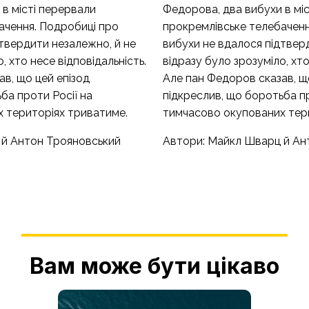
в місті перервали
Федорова, два вибухи в мі
ачення. Подробиці про
прокремлівське телебаченн
твердити незалежно, й не
вибухи не вдалося підтвер
, хто несе відповідальність.
відразу було зрозуміло, хто
в, що цей епізод
Але пан Федоров сказав, щ
ба проти Росії на
підкреслив, що боротьба пр
 територіях триватиме.
тимчасово окупованих тер
 й Антон Трояновський
Автори: Майкл Шварц й Ан
Вам може бути цікаво