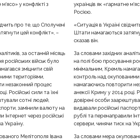
 м’ясо» у конфлікті з
українців як «гарматне м’яс
Росією.
ідчить про те, що Сполучені
«Ситуація в Україні свідчит
ягнути цей конфлікт», –
Штати намагаються затягну
сказав він.
алітиків, за останній місяць
За словами західних аналіти
я російських військ було
на полі бою просування рос
амагався зміцнити свій
мінімальним, Кремль намага
ними територіями,
контроль над окупованими
ти незаконний процес
намагаючись повторити не
ці. Російські сили та їхні
анексії Криму у 2014 році. Р
штували сотні людей,
довірені особи заарештува
спорти, замінили валюту на
видавали російські паспорт
и Інтернет через російські
рублі та перенаправили Інт
а Україну.
сервери, чинячи тиск на Укр
ованого Мелітополя Івана
За словами мера окуповано