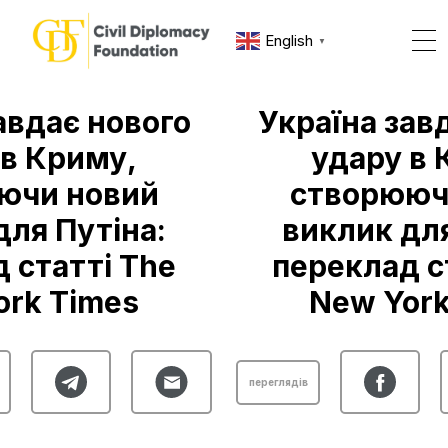
English
▼
авдає нового
Україна зав
 в Криму,
удару в 
ючи новий
створююч
для Путіна:
виклик для
 статті The
переклад с
ork Times
New York
переглядів