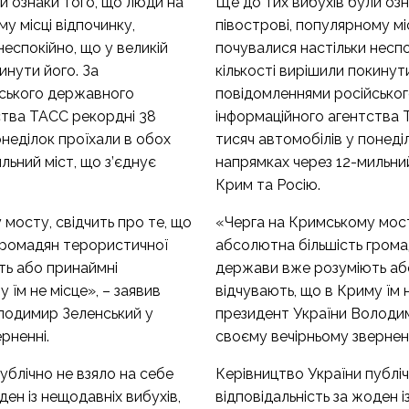
и ознаки того, що люди на
Ще до тих вибухів були озн
у місці відпочинку,
півострові, популярному міс
неспокійно, що у великій
почувалися настільки неспо
инути його. За
кількості вирішили покинути
ського державного
повідомленнями російсько
ства ТАСС рекордні 38
інформаційного агентства 
онеділок проїхали в обох
тисяч автомобілів у понеді
льний міст, що з’єднує
напрямках через 12-мильний
Крим та Росію.
мосту, свідчить про те, що
«Черга на Кримському мосту
громадян терористичної
абсолютна більшість гром
ь або принаймні
держави вже розуміють аб
 їм не місце», – заявив
відчувають, що в Криму їм н
лодимир Зеленський у
президент України Володи
рненні.
своєму вечірньому зверненн
ублічно не взяло на себе
Керівництво України публіч
ден із нещодавніх вибухів,
відповідальність за жоден і