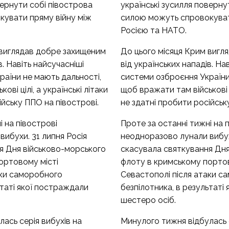
вернути собі півострова
українські зусилля поверну
увати пряму війну між
силою можуть спровокуват
Росією та НАТО.
 виглядав добре захищеним
До цього місяця Крим вигл
в. Навіть найсучасніші
від українських нападів. На
раїни не мають дальності,
системи озброєння України
ові цілі, а українські літаки
щоб вражати там військові ці
ійську ППО на півострові.
не здатні пробити російськ
і на півострові
Проте за останні тижні на 
ибухи. 31 липня Росія
неодноразово лунали вибух
я Дня військово-морського
скасувала святкування Дня
ортовому місті
флоту в кримському портов
аки саморобного
Севастополі після атаки с
ьтаті якої постраждали
безпілотника, в результаті
шестеро осіб.
ась серія вибухів на
Минулого тижня відбулась с