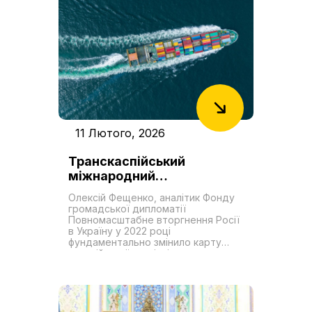
11 Лютого, 2026
Транскаспійський
міжнародний
транспортний маршрут як
Олексій Фещенко, аналітик Фонду
новий «Шовковий шлях».
громадської дипломатії
Роль України у формуванні
Повномасштабне вторгнення Росії
в Україну у 2022 році
транзитних можливостей
фундаментально змінило карту
євразійської торгівлі,
перетворивши Транскаспійський
міжнародний транспортний
маршрут (ТМТМ або Середній
коридор) на проєкт першочергової
геостратегічної важливості в