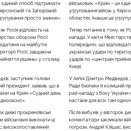
е єдиний спосіб підтримати
військових. «Крим – це єди
ерсонській та Запорізькій
угруповання військ у Херсон
групування просто зникне».
областях. Інакше це угрупу
як Росія відповість на
Тепер питання в тому, як Ро
терство оборони Росії
напади. У квітні Міністерст
відатиме на майбутні
попередило, що відповідат
риторії Росії, завдаючи
українські удари по територ
ийняття рішень» у столиці,
ударів по «центрам прийнят
Києві.
дєв, заступник голови
У липні Дмитро Медведєв, 
ій президент, заявив, що в
Ради безпеки й колишній пр
раїни на Крим «Судний день
разі нападу з боку України
одночасно».
настане для всіх там одноч
ок деякі прокремлівські
Після вибухів у вівторок де
 військових виконати ці
коментатори закликали вій
ас, високопоставлений
погрози. Андрій Клішас, в