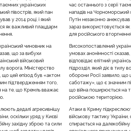
 таємних українських
час останнього з серії тає
кий півострів, який пан
нападів на Чорноморський п
вав у 2014 році, і який
Путін незаконно анексував у
ся як важливий плацдарм
зараз використовується я
нення.
для російського вторгнення
раїнський чиновник на
Високопоставлений україн
азав, що за вибухи
умовах анонімності сказав,
раїнський військовий
відповідає елітний українс
тилу ворога. Міністерство
підрозділ, який діє в тилу 
, що цей епізод був «актом
оборони Росії заявило, що 
ним підтвердженням того,
саботажу», що є значним п
 на те, що Кремль вважає
що війна поширюється на т
ю.
російською територією.
слюють дедалі агресивнішу
Атаки в Криму підкреслюют
їни, оскільки уряд у Києві
військову тактику України, 
ійну західну зброю та сили
спирається на далекобійну