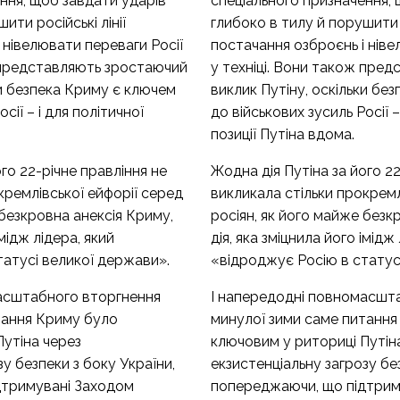
ння, щоб завдати ударів
спеціального призначення,
ити російські лінії
глибоко в тилу й порушити р
 нівелювати переваги Росії
постачання озброєнь і ніве
ж представляють зростаючий
у техніці. Вони також пре
ки безпека Криму є ключем
виклик Путіну, оскільки бе
сії – і для політичної
до військових зусиль Росії –
позиції Путіна вдома.
го 22-річне правління не
Жодна дія Путіна за його 22
кремлівської ейфорії серед
викликала стільки прокремл
 безкровна анексія Криму,
росіян, як його майже безк
імідж лідера, який
дія, яка зміцнила його імідж
татусі великої держави».
«відроджує Росію в статус
асштабного вторгнення
І напередодні повномасшт
тання Криму було
минулої зими саме питання
Путіна через
ключовим у риториці Путін
у безпеки з боку України,
екзистенціальну загрозу без
дтримувані Заходом
попереджаючи, що підтрим