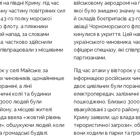
 на півдні Криму, під час
військовому аеродромі на п
чну частину повітряних сил
якої було знищено значну ч
 43-го полку морської
й складів боєприпасів 43-г
о флоту, а пляжники
авіації Чорноморського фло
ей напад, за словами
кинулися в укриття. Цей на
а, частково здійснили
українського чиновника, ча
 співпрацювали з місцевими
офіцери спецназу, які спів
партизанами.
ок у селі Майське, за
Під час атаки у вівторок у 
их чиновників, щонайменше
інформацією російських чи
анені, а лінії
двоє цивільних були поранені
ичні колії та будинки
електропередач, залізничні 
 3000 людей були
пошкоджено. Близько 3000
йону, а місцеві жителі
евакуйовані з цього району,
ада ввела «жовтий рівень
Криму заявили, що влада в
и», обшукуючи людей, коли
терористичної загрози», о
 громадські будівлі.
вони ходили в парки та гром