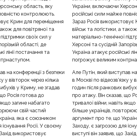
рсонську область, яку
України, включаючи Херсон
 повністю контролюють.
російські сили майже повн
овує Крим для переміщення
Зараз Росія використовує 
 також для повітряної та
військ та логістики, а тако
 підтримки своїх сил у
матеріально-технічної підт
порізькій області, де
Херсоні та сусідній Запорізь
кі лінії постачання та
Україна атакує російські лі
нтрнаступом.
погрожує великим контрна
ав на конференції з безпеки
Але Путін, який виступав на
ку у вівторок через кілька
в Москві по відеозв’язку у 
ибухів у Криму, не згадав
годин після ранкових вибухі
 що Росія готова до
про атаку. Він сказав, що Р
 якщо загине набагато
тривалої війни, навіть якщо
торюючи свій частий
більше українців, повторюю
країна, яка є союзником
аргумент про те, що Україн
 існування Росії. У своєму
Заходу, є загрозою для існу
о Захід використовує
виступі він заявив, що Зах