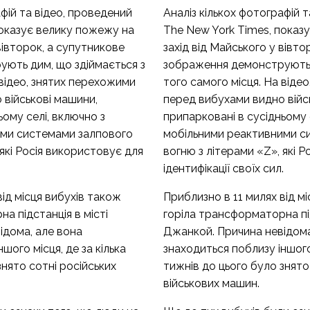
афій та відео, проведений
Аналіз кількох фотографій 
показує велику пожежу на
The New York Times, показ
вівторок, а супутникове
захід від Майського у вівто
ють дим, що здіймається з
зображення демонструють 
 відео, знятих перехожими
того самого місця. На віде
 військові машини,
перед вибухами видно війс
ьому селі, включно з
припарковані в сусідньому 
ими системами залпового
мобільними реактивними с
 які Росія використовує для
вогню з літерами «Z», які 
.
ідентифікації своїх сил.
від місця вибухів також
Приблизно в 11 милях від м
а підстанція в місті
горіла трансформаторна під
ідома, але вона
Джанкой. Причина невідома
шого місця, де за кілька
знаходиться поблизу іншого 
знято сотні російських
тижнів до цього було знято
військових машин.