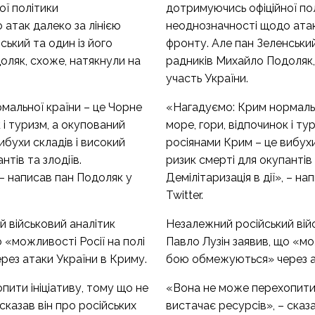
ої політики
дотримуючись офіційної по
атак далеко за лінією
неоднозначності щодо атак
ський та один із його
фронту. Але пан Зеленський
оляк, схоже, натякнули на
радників Михайло Подоляк,
участь України.
мальної країни – це Чорне
«Нагадуємо: Крим нормальн
 і туризм, а окупований
море, гори, відпочинок і ту
ибухи складів і високий
росіянами Крим – це вибухи
нтів та злодіїв.
ризик смерті для окупантів 
, – написав пан Подоляк у
Демілітаризація в дії», – н
Twitter.
 військовий аналітик
Незалежний російський вій
о «можливості Росії на полі
Павло Лузін заявив, що «мо
ез атаки України в Криму.
бою обмежуються» через а
ити ініціативу, тому що не
«Вона не може перехопити 
сказав він про російських
вистачає ресурсів», – сказа