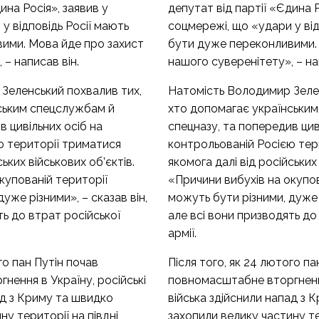
ина Росія», заявив у
депутат від партії «Єдина Р
у відповідь Росії мають
соцмережі, що «удари у від
ими. Мова йде про захист
бути дуже переконливими.
 – написав він.
нашого суверенітету», – на
Зеленський похвалив тих,
Натомість Володимир Зелен
ським спецслужбам й
хто допомагає українськи
в цивільних осіб на
спецназу, та попередив цив
ю території триматися
контрольованій Росією тер
ських військових об’єктів.
якомога далі від російських 
купованій території
«Причини вибухів на окупов
уже різними», – сказав він,
можуть бути різними, дуже р
ть до втрат російської
але всі вони призводять до
армії.
го пан Путін почав
Після того, як 24 лютого па
ення в Україну, російські
повномасштабне вторгнення
ад з Криму та швидко
війська здійснили напад з 
ну території на півдні
захопили велику частину те