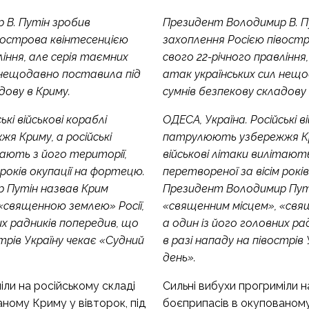
 В. Путін зробив
Президент Володимир В. П
вострова квінтесенцією
захоплення Росією півост
ління, але серія таємних
свого 22-річного правління
 нещодавно поставила під
атак українських сил нещ
дову в Криму.
сумнів безпекову складову 
ькі військові кораблі
ОДЕСА, Україна. Російські в
 Криму, а російські
патрулюють узбережжя Кри
тають з його території,
військові літаки вилітають
 років окупації на фортецю.
перетвореної за вісім рокі
 Путін назвав Крим
Президент Володимир Пут
«священною землею» Росії,
«священним місцем», «свя
их радників попередив, що
а один із його головних ра
стрів Україну чекає «Судний
в разі нападу на півострів
день».
іли на російському складі
Сильні вибухи прогриміли н
ному Криму у вівторок, під
боєприпасів в окупованому