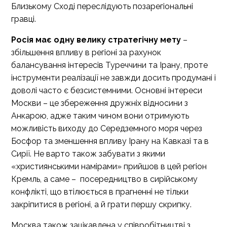
Близькому Сході переслідують позарегіональні
гравці.
Росія має одну велику стратегічну мету
–
збільшення впливу в регіоні за рахунок
балансування інтересів Туреччини та Ірану, проте
інструменти реалізації не завжди досить продумані і
доволі часто є безсистемними. Основні інтереси
Москви – це збереження дружніх відносини з
Анкарою, адже таким чином вони отримують
можливість виходу до Середземного моря через
Босфор та зменшення впливу Ірану на Кавказі та в
Сирії. Не варто також забувати з якими
«християнськими намірами» прийшов в цей регіон
Кремль, а саме – посередництво в сирійському
конфлікті, що втілюється в прагненні не тільки
закріпитися в регіоні, а й грати першу скрипку.
Москва також зацікавлена у співробітництві з