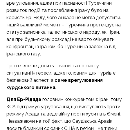
врегулювання, адже при пасивності Туреччини,
розвиток подій та послаблення Ірану було на
користь Ер-Ріяду, чого Анкара не могла допустити.
Інший важливий момент – Туреччина претендує на
статус захисника палестинського народу, як і Іран,
але при будь-якому розкладі не варто очікувати
конфронтації з Іраном, бо Туреччина залежна від
іранського газу.
Проте, все це досить точкові та по факту
ситуативні інтереси, адже головним для турків є
безпековий аспект, а
саме врегулювання
курдського питання
.
Для Ер-Рідяда
головним конкурентом є Іран, тому
КСА підтримує угруповання, що виступають проти
режиму Асада та веде війну проти хуситів в Ємені.
Незважаючи на той факт, що Саудівська Аравія
досить близький союзник США в регіоні і не тільки,