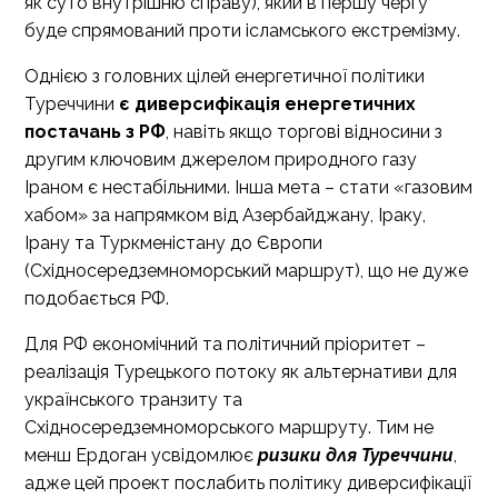
як суто внутрішню справу), який в першу чергу
буде спрямований проти ісламського екстремізму.
Однією з головних цілей енергетичної політики
Туреччини
є диверсифікація енергетичних
постачань з РФ
, навіть якщо торгові відносини з
другим ключовим джерелом природного газу
Іраном є нестабільними. Інша мета – стати «газовим
хабом» за напрямком від Азербайджану, Іраку,
Ірану та Туркменістану до Європи
(Східносередземноморський маршрут), що не дуже
подобається РФ.
Для РФ економічний та політичний пріоритет –
реалізація Турецького потоку як альтернативи для
українського транзиту та
Східносередземноморського маршруту. Тим не
менш Ердоган усвідомлює
ризики для Туреччини
,
адже цей проект послабить політику диверсифікації