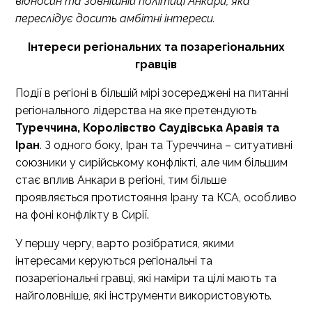
відносин та зовнішній політиці Анкари, яка
переслідує досить амбітні інтереси.
Інтереси регіональних та позарегіональних
гравців
Події в регіоні в більшій мірі зосереджені на питанні
регіонального лідерства на яке претендують
Туреччина, Королівство Саудівська Аравія та
Іран
. З одного боку, Іран та Туреччина – ситуативні
союзники у сирійському конфлікті, але чим більшим
стає вплив Анкари в регіоні, тим більше
проявляється протистояння Ірану та КСА, особливо
на фоні конфлікту в Сирії.
У першу чергу, варто розібратися, якими
інтересами керуються регіональні та
позарегіональні гравці, які наміри та цілі мають та
найголовніше, які інструменти використовують.