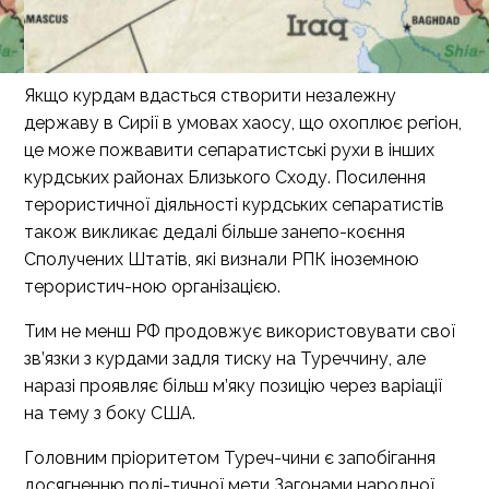
Якщо курдам вдасться створити незалежну
державу в Сирії в умовах хаосу, що охоплює регіон,
це може пожвавити сепаратистські рухи в інших
курдських районах Близького Сходу. Посилення
терористичної діяльності курдських сепаратистів
також викликає дедалі більше занепо-коєння
Сполучених Штатів, які визнали РПК іноземною
терористич-ною організацією.
Тим не менш РФ продовжує використовувати свої
зв’язки з курдами задля тиску на Туреччину, але
наразі проявляє більш м’яку позицію через варіації
на тему з боку США.
Головним пріоритетом Туреч-чини є запобігання
досягненню полі-тичної мети Загонами народної