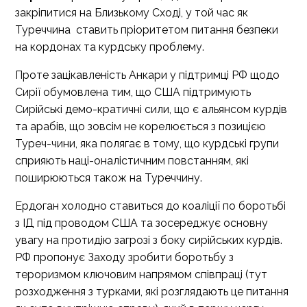
закріпитися на Близькому Сході, у той час як
Туреччина ставить пріоритетом питання безпеки
на кордонах та курдську проблему.
Проте зацікавленість Анкари у підтримці РФ щодо
Сирії обумовлена тим, що США підтримують
Сирійські демо-кратичні сили, що є альянсом курдів
та арабів, що зовсім не корелюється з позицією
Туреч-чини, яка полягає в тому, що курдські групи
сприяють наці-оналістичним повстанням, які
поширюються також на Туреччину.
Ердоган холодно ставиться до коаліції по боротьбі
з ІД під проводом США та зосереджує основну
увагу на протидію загрозі з боку сирійських курдів.
РФ пропонує Заходу зробити боротьбу з
тероризмом ключовим напрямом співпраці (тут
розходження з турками, які розглядають це питання