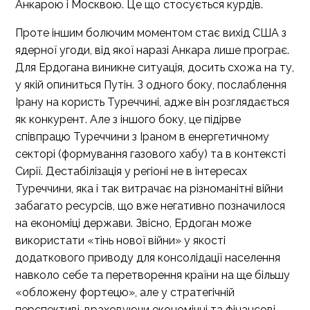
Анкарою і Москвою. Це що стосується курдів.
Проте іншим болючим моментом стає вихід США з
ядерної угоди, від якої наразі Анкара лише програє.
Для Ердогана виникне ситуація, досить схожа на ту,
у якій опиниться Путін. З одного боку, послаблення
Ірану на користь Туреччині, адже він розглядається
як конкурент. Але з іншого боку, це підірве
співпрацю Туреччини з Іраном в енергетичному
секторі (формування газового хабу) та в контексті
Сирії. Дестабілізація у регіоні не в інтересах
Туреччини, яка і так витрачає на різноманітні війни
забагато ресурсів, що вже негативно позначилося
на економіці держави. Звісно, Ердоган може
використати «тінь нової війни» у якості
додаткового приводу для консолідації населення
навколо себе та перетворення країни на ще більшу
«обложену фортецю», але у стратегічній
перспективі, враховуючи економічні та фінансові