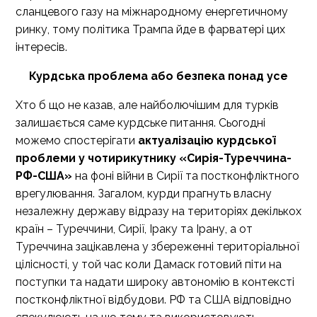
сланцевого газу на міжнародному енергетичному
ринку, тому політика Трампа йде в фарватері цих
інтересів.
Курдська проблема або безпека понад усе
Хто б що не казав, але найболючішим для турків
залишається саме курдське питання. Сьогодні
можемо спостерігати
актуалізацію курдської
проблеми у чотирикутнику «Сирія-Туреччина-
РФ-США»
на фоні війни в Сирії та постконфліктного
врегулювання. Загалом, курди прагнуть власну
незалежну державу відразу на територіях декількох
країн – Туреччини, Сирії, Іраку та Ірану, а от
Туреччина зацікавлена у збереженні територіальної
цілісності, у той час коли Дамаск готовий піти на
поступки та надати широку автономію в контексті
постконфліктної відбудови. РФ та США відповідно