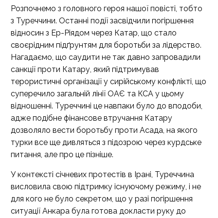
Розпочнемо з головного героя нашої повісті, тобто
з Туреччини. Останні події засвідчили погіршення
відносин з Ер-Ріядом через Катар, що стало
своєрідним підґрунтям для боротьби за лідерство.
Нагадаємо, що саудити не так давно запровадили
санкції проти Катару, який підтримував
терористичні організації у сирійському конфлікті, що
суперечило загальній лінії ОАЄ та КСА у цьому
відношенні. Туреччині це навпаки було до вподоби,
адже подібне фінансове втручання Катару
дозволяло вести боротьбу проти Асада, на якого
турки все ще дивляться з підозрою через курдське
питання, але про це пізніше.
У контексті січневих протестів в Ірані, Туреччина
висловила свою підтримку існуючому режиму, і не
для кого не було секретом, що у разі погіршення
ситуації Анкара була готова докласти руку до