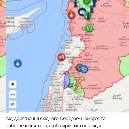
від досягнення східного Середземномор’я та
забезпечення того, щоб сирійська опозиція,