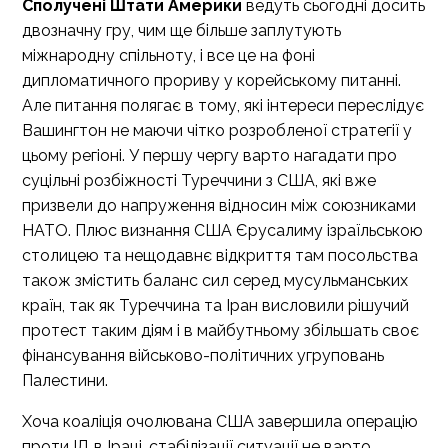
Сполучені Штати Америки
ведуть сьогодні досить
двозначну гру, чим ще більше заплутують
міжнародну спільноту, і все це на фоні
дипломатичного прориву у корейському питанні.
Але питання полягає в тому, які інтереси переслідує
Вашингтон не маючи чітко розробленої стратегії у
цьому регіоні. У першу чергу варто нагадати про
суцільні розбіжності Туреччини з США, які вже
призвели до напруження відносин між союзниками
НАТО. Плюс визнання США Єрусалиму ізраїльською
столицею та нещодавнє відкриття там посольства
також змістить баланс сил серед мусульманських
країн, так як Туреччина та Іран висловили рішучий
протест таким діям і в майбутньому збільшать своє
фінансування військово-політичних угруповань
Палестини.
Хоча коаліція очолювана США завершила операцію
проти ІД в Іраці, стабілізації ситуації не варто