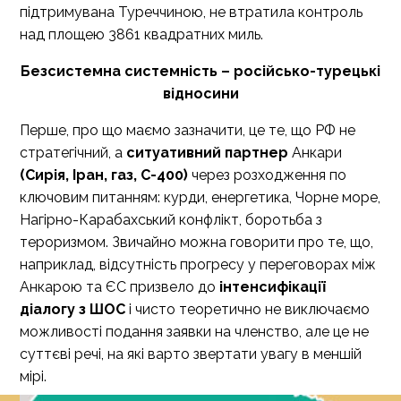
підтримувана Туреччиною, не втратила контроль
над площею 3861 квадратних миль.
Безсистемна системність – російсько-турецькі
відносини
Перше, про що маємо зазначити, це те, що РФ не
стратегічний, а
ситуативний партнер
Анкари
(Сирія, Іран, газ, С-400)
через розходження по
ключовим питанням: курди, енергетика, Чорне море,
Нагірно-Карабахський конфлікт, боротьба з
тероризмом. Звичайно можна говорити про те, що,
наприклад, відсутність прогресу у переговорах між
Анкарою та ЄС призвело до
інтенсифікації
діалогу з ШОС
і чисто теоретично не виключаємо
можливості подання заявки на членство, але це не
суттєві речі, на які варто звертати увагу в меншій
мірі.