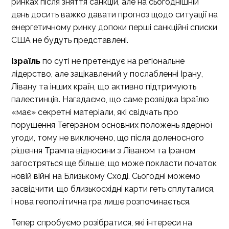
ринках після зняття санкцій, але на сьогоднішній
день досить важко давати прогноз щодо ситуації на
енергетичному ринку допоки перші санкційні списки
США не будуть представлені.
Ізраїль
по суті не претендує на регіональне
лідерство, але зацікавлений у послабленні Ірану,
Лівану та інших країн, що активно підтримують
палестинців. Нагадаємо, що саме розвідка Ізраїлю
«має» секретні матеріали, які свідчать про
порушення Тегераном основних положень ядерної
угоди, тому не виключено, що після доленосного
рішення Трампа відносини з Ліваном та Іраном
загостряться ще більше, що може покласти початок
новій війні на Близькому Сході. Сьогодні можемо
засвідчити, що близькосхідні карти геть сплуталися,
і нова геополітична гра лише розпочинається.
Тепер спробуємо розібратися, які інтереси на