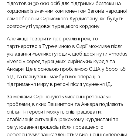
підготовки 30 000 осіб для підтримки безпеки на
кордонах із значним компонентом Загонів народної
самооборони Сирійського Курдистану, які будуть
розгорнуті уздовж турецького кордону.
Але якщо говорити про реальні речі, то
партнерство з Туреччиною в Сирії можливе після
укладання «великої угоди», щоб досягнути «modus
vivendi» серед турецьких, сирійських курдів та
Анкари. Це є основою проблемою США у боротьбі
з ІД та плануванні майбутньої операції з
підтримання миру в регіоні після усунення ІД.
За межами Сирії існують численні регіональні
проблеми, в яких Вашингтон та Анкара поділяють
спільні інтереси і можуть співпрацювати:
стабілізація ситуації в Іракському Курдистані та
регулювання процесів після проведеного
референдуму; зацікавленість у вирішенні суперечки