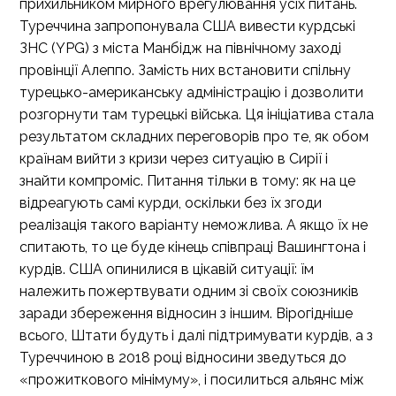
прихильником мирного врегулювання усіх питань.
Туреччина запропонувала США вивести курдські
ЗНС (YPG) з міста Манбідж на північному заході
провінції Алеппо. Замість них встановити спільну
турецько-американську адміністрацію і дозволити
розгорнути там турецькі війська. Ця ініціатива стала
результатом складних переговорів про те, як обом
країнам вийти з кризи через ситуацію в Сирії і
знайти компроміс. Питання тільки в тому: як на це
відреагують самі курди, оскільки без їх згоди
реалізація такого варіанту неможлива. А якщо їх не
спитають, то це буде кінець співпраці Вашингтона і
курдів. США опинилися в цікавій ситуації: їм
належить пожертвувати одним зі своїх союзників
заради збереження відносин з іншим. Вірогідніше
всього, Штати будуть і далі підтримувати курдів, а з
Туреччиною в 2018 році відносини зведуться до
«прожиткового мінімуму», і посилиться альянс між