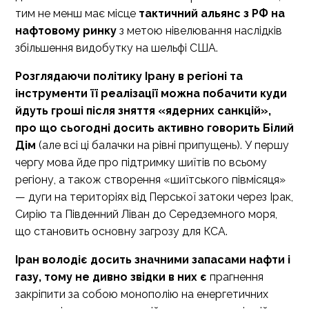
тим не менш має місце
тактичний альянс з РФ на
нафтовому ринку
з метою нівелювання наслідків
збільшення видобутку на шельфі США.
Розглядаючи політику Ірану в регіоні та
інструменти її реалізації можна побачити куди
йдуть гроші після зняття «ядерних санкцій»,
про що сьогодні досить активно говорить Білий
Дім
(але всі ці балачки на рівні припущень). У першу
чергу мова йде про підтримку шиїтів по всьому
регіону, а також створення «шиїтського півмісяця»
— дуги на територіях від Перської затоки через Ірак,
Сирію та Південний Ліван до Середземного моря,
що становить основну загрозу для КСА.
Іран володіє досить значними запасами нафти і
газу, тому не дивно звідки в них є
прагнення
закріпити за собою монополію на енергетичних