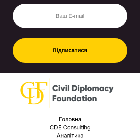
турбулентності – і військової, і
політичної. Саме так варто
розцінювати нинішнє «потепління»
у відносинах з Москвою. І Баку, і
Анкара купують собі спокій на
період запуску стратегічних
маршрутів, не плутаючи тимчасові
тактичні кроки з довгими союзами.
Головна
CDE Consultihg
Аналітика