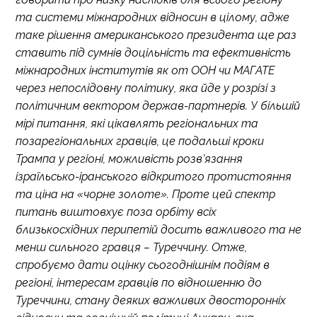
та системи міжнародних відносин в цілому, адже
таке рішення американського президента ще раз
ставить під сумнів доцільність та ефективність
міжнародних інститутів як от ООН чи МАГАТЕ
через непослідовну політику, яка йде у розрізі з
політичним вектором держав-партнерів. У більшій
мірі питання, які цікавлять регіональних та
позарегіональних гравців, це подальші кроки
Трампа у регіоні, можливість розв’язання
ізраїльсько-іранського відкритого протистояння
та ціна на «чорне золоте». Проте цей спектр
питань виштовхує поза орбіту всіх
близькосхідних перипетій досить важливого та не
менш сильного гравця – Туреччину. Отже,
спробуємо дати оцінку сьогоднішнім подіям в
регіоні, інтересам гравців по відношенню до
Туреччини, стану деяких важливих двосторонніх