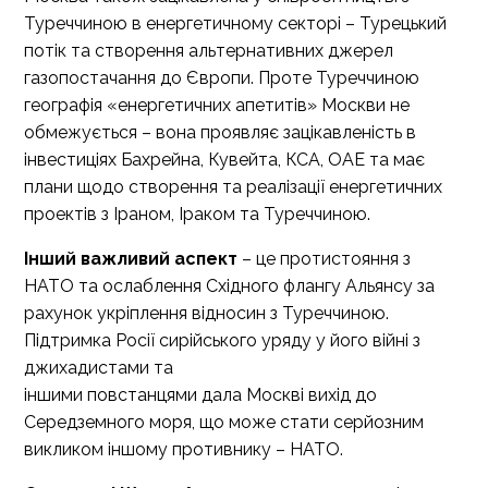
Туреччиною в енергетичному секторі – Турецький
потік та створення альтернативних джерел
газопостачання до Європи. Проте Туреччиною
географія «енергетичних апетитів» Москви не
обмежується – вона проявляє зацікавленість в
інвестиціях Бахрейна, Кувейта, КСА, ОАЕ та має
плани щодо створення та реалізації енергетичних
проектів з Іраном, Іраком та Туреччиною.
Інший важливий аспект
– це протистояння з
НАТО та ослаблення Східного флангу Альянсу за
рахунок укріплення відносин з Туреччиною.
Підтримка Росії сирійського уряду у його війні з
джихадистами та
іншими повстанцями дала Москві вихід до
Середземного моря, що може стати серйозним
викликом іншому противнику – НАТО.