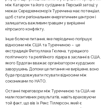
між Катаром та його сусідами в Перській затоці; у
межах Середземномор’я Туреччина має потенціал,
щоб стати регіональним енергетичним центром і
залишатись важливим гравцем у вирішенні
кіпрського конфлікту.
Інше болюче питання, яке періодично погіршує
відносини між США та Туреччиною – це
екстрадиція Фетхуллаха Гюлена, турецького
політичного та релігійного лідера в засланні в США,
якого Ердоган вважає організатором курдських
заворушень. Допоки це питання не вирішене, воно
буде продовжувати псувати відносини між
союзниками по НАТО.
Останні переговори між Туреччиною та США не
мали позитивних результатів, навіть враховуючи
той факт, що вів їх Рекс Тіллерсон, який є