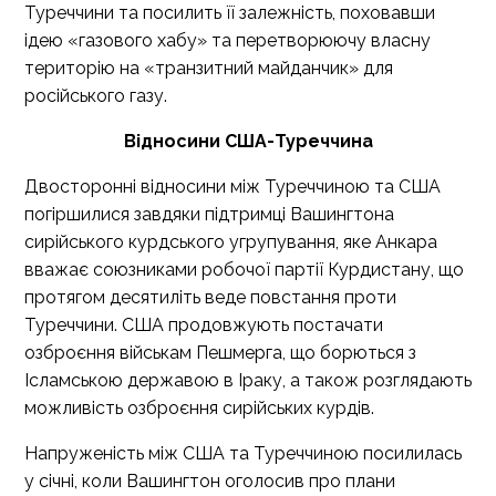
Туреччини та посилить її залежність, поховавши
ідею «газового хабу» та перетворюючу власну
територію на «транзитний майданчик» для
російського газу.
Відносини США-Туреччина
Двосторонні відносини між Туреччиною та США
погіршилися завдяки підтримці Вашингтона
сирійського курдського угрупування, яке Анкара
вважає союзниками робочої партії Курдистану, що
протягом десятиліть веде повстання проти
Туреччини. США продовжують постачати
озброєння військам Пешмерга, що борються з
Ісламською державою в Іраку, а також розглядають
можливість озброєння сирійських курдів.
Напруженість між США та Туреччиною посилилась
у січні, коли Вашингтон оголосив про плани