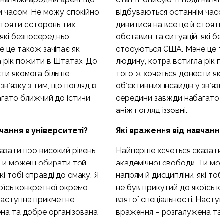
м часом. Не можу спокійно
відбуваються останнім час
стояти осторонь тих
дивитися на все це й стоят
 які безпосередньо
обставин та ситуацій, які 
 це також зачіпає як
стосуються США. Мене це т
а рік пожити в Штатах. До
людину, котра встигла рік
сти якомога більше
того ж хочеться донести я
зв’язку з тим, що погляд із
об’єктивних інсайдів у зв’яз
гато ближчий до істини
середини завжди набагато
аніж погляд іззовні.
чання в університеті?
Які враження від навчанн
азати про високий рівень
Найперше хочеться сказати
 Ти можеш обирати той
академічної свободи. Ти 
кі тобі справді до смаку. Я
напрям й дисципліни, які то
оїсь конкретної окремо
не був прикутий до якоїсь
 Наступне прикметне
взятої спеціальності. Наст
на та добре організована
враження – розгалужена та