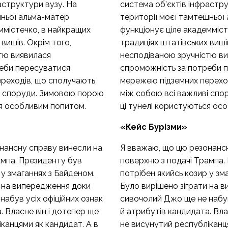
аструктури вузу. На
система об’єктів інфрастру
шньої альма-матер
території моєї тамтешньої
ммістечко, в найкращих
функціонує ціле академміс
вишів. Окрім того,
традиціях штатівських вишів
тю виявилася
несподіваною зручністю в
еби пересуватися
спроможність за потреби 
реходів, що сполучають
мережею підземних перехо
і споруди. Зимовою порою
між собою всі важливі сп
ся особливим попитом.
ці тунелі користуються ос
«Кейс Бурізми»
нансну справу винесли на
Я вважаю, що цю резонанс
ампа. Президенту був
поверхню з подачі Трампа.
 у змаганнях з Байденом.
потрібен якийсь козир у зм
и на випередження доки
Було вирішено зіграти на 
абув усіх офіційних ознак
сивочолий Джо ще не набув 
. Власне він і дотепер ще
й атрибутів кандидата. Вла
канцями як кандидат. А в
не висунутий республіканця