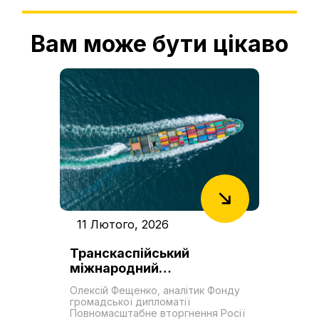
Вам може бути цікаво
11 Лютого, 2026
Транскаспійський
міжнародний
транспортний маршрут як
Олексій Фещенко, аналітик Фонду
новий «Шовковий шлях».
громадської дипломатії
Роль України у формуванні
Повномасштабне вторгнення Росії