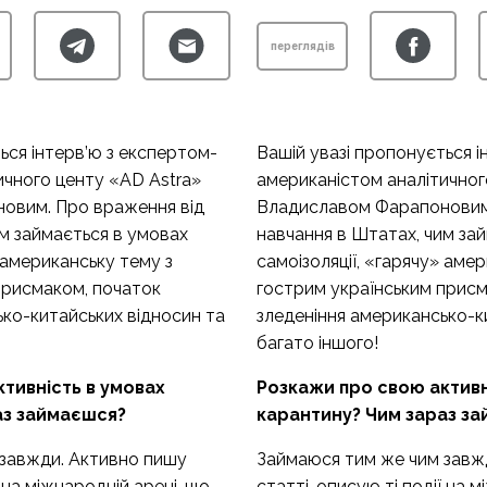
переглядів
ься інтерв’ю з експертом-
Вашій увазі пропонується і
ичного центу «AD Astra»
американістом аналітичног
овим. Про враження від
Владиславом Фарапоновим.
м займається в умовах
навчання в Штатах, чим за
» американську тему з
самоізоляції, «гарячу» аме
присмаком, початок
гострим українським присм
ько-китайських відносин та
зледеніння американсько-к
багато іншого!
тивність в умовах
Розкажи про свою активн
аз займаєшся?
карантину? Чим зараз з
завжди. Активно пишу
Займаюся тим же чим завж
ї на міжнародній арені, що
статті, описую ті події на 