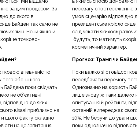
вляються. Ми віддамо
в якийсь спосіб домовляют
ню за цим процесом. За
перевагу спостереженню з
дно до якого в
умов сценарію відповідно д
сяде Байден так само не
президентське крісло сяде
азючих змін. Вони якщо й
слід чекати якихось разючи
скоріше точково-
будуть, то матимуть скорі
.
косметичний характер.
айден?
Прогноз
:
Трамп чи Байде
сотковою впевненістю
Поки важко зі стовідсотко
 того або іншого.
передбачати перемогу того
ь Байдена поки свідчать
Однозначно на користь Бай
еко не об’єктивні
лише знову ж таки далеко н
, відповідно до яких
опитування й рейтинги, від
вого візаві приблизно на
останній випереджає свого
ги цього факту складно
10%. Не беручи до уваги ць
вісти на це запитання.
поки однозначно відповісти