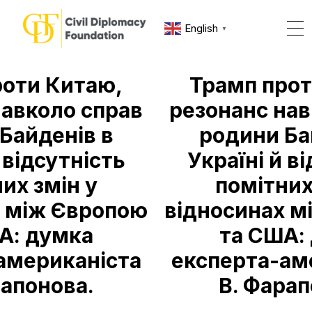
English
▼
роти Китаю,
Трамп прот
навколо справ
резонанс нав
Байденів в
родини Ба
 відсутність
Україні й в
их змін у
помітних
х між Європою
відносинах м
А: думка
та США:
американіста
експерта-ам
рапонова.
В. Фарап