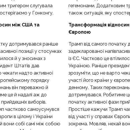
им тригером слугувала
гегемонами. Додатковим т
постерігаємо у Гонконгу.
також ситуація, яку спосте
осин між США та
Трансформація відносин
Європою
атку дотримувався раніше
Трамп від самого початку 
асивної позиції у стосунках
задекларованої напівпасивн
лилося й у зносинах з
із ЄС. Частково це втілилос
зидент Штатів дав
Україною. Раніше президен
о чекати надто активної
зрозуміти, що не варто чек
європейському порядку
участі його країни у євро
онань він переважно й
денному. Таких переконань
ме це й надалі аж до
дотримувався. Робитиме це
 прийдешніх виборів.
початку активної фази прий
мп частково самоусунувся
Простіше кажучи Трамп ча
вропи в цілому і України
від участі у справах Європи
й вони собі самі між собою
зокрема. Мовляв, нехай вон