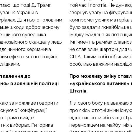
думаю, що тоді Д. Трамп
той час і поготів. Не думаю
рування України в
звернув увагу на фігуруван
іалах. Для нього головним
компрометуючих матеріала
ільше шкоди доброчесному
було завдати якнайбільше
енційного суперника.
іміджу Байдена як потенцій
авнозвісного скандалу ледь
Імпічмент в рамках славноз
для чинного керманича
не став злим жартом для ч
чним ефектом з потенційно
США. Таким собі побічним 
лідками.
особливо важкими наслідк
ставлення до
Про можливу зміну став
ня» в зовнішній політиці
«українського питання» в
Штатів.
важаю за можливе говорити
Я зі свого боку не вважаю
 існуючої конфігурації
про якісь істотні зміни існу
що Трамп вийде
відносин коли або якщо Тр
ніх виборах. Риторика
переможцем на майбутніх 