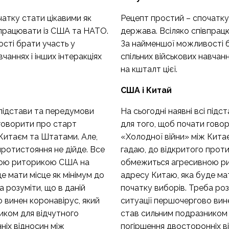
атку стати цікавими як
Рецепт простий – спочатку
впрацювати із США та НАТО.
держава. Всіляко співпрац
сті брати участь у
За найменшої можливості б
вчаннях і інших інтеракціях
спільних військових навчанн
на кшталт цієї.
США і Китай
і підстави та передумови
На сьогодні наявні всі під
 говорити про старт
для того, щоб почати гово
 Китаєм та Штатами. Але,
«Холодної війни» між Кита
протистояння не дійде. Все
гадаю, до відкритого проти
ною риторикою США на
обмежиться агресивною р
е мати місце як мінімум до
адресу Китаю, яка буде мат
а розуміти, що в даній
початку виборів. Треба роз
 винен коронавірус, який
ситуації першочергово вин
иком для відчутного
став сильним подразником 
ніх відносин між
погіршення двосторонніх в