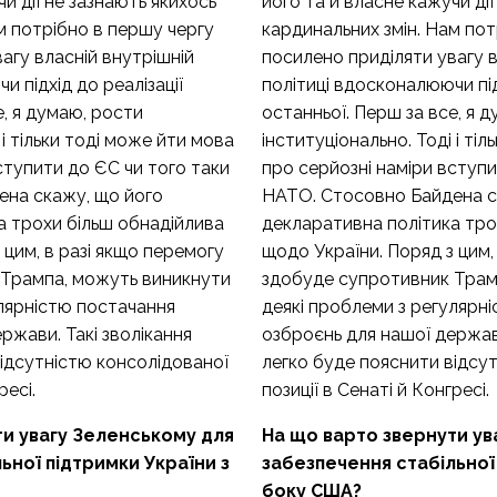
и дії не зазнають якихось
його та й власне кажучи дії
м потрібно в першу чергу
кардинальних змін. Нам пот
агу власній внутрішній
посилено приділяти увагу в
 підхід до реалізації
політиці вдосконалюючи під
е, я думаю, рости
останньої. Перш за все, я 
 і тільки тоді може йти мова
інституціонально. Тоді і ті
ступити до ЄС чи того таки
про серйозні наміри вступи
на скажу, що його
НАТО. Стосовно Байдена с
а трохи більш обнадійлива
декларативна політика тро
 цим, в разі якщо перемогу
щодо України. Поряд з цим,
 Трампа, можуть виникнути
здобуде супротивник Трам
улярністю постачання
деякі проблеми з регулярн
ржави. Такі зволікання
озброєнь для нашої держави
відсутністю консолідованої
легко буде пояснити відсу
ресі.
позиції в Сенаті й Конгресі.
ти увагу Зеленському для
На що варто звернути ув
ьної підтримки України з
забезпечення стабільної
боку США?