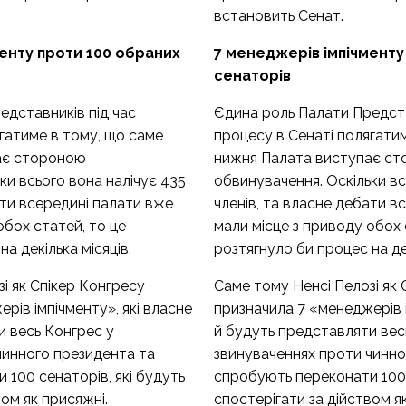
встановить Сенат.
енту проти 100 обраних
7 менеджерів імпічменту
сенаторів
едставників під час
Єдина роль Палати Предста
гатиме в тому, що саме
процесу в Сенаті полягати
ає стороною
нижня Палата виступає с
ки всього вона налічує 435
обвинувачення. Оскільки вс
ати всередині палати вже
членів, та власне дебати в
обох статей, то це
мали місце з приводу обох 
а декілька місяців.
розтягнуло би процес на дек
і як Спікер Конгресу
Саме тому Ненсі Пелозі як 
рів імпічменту», які власне
призначила 7 «менеджерів і
и весь Конгрес у
й будуть представляти вес
чинного президента та
звинуваченнях проти чинно
100 сенаторів, які будуть
спробують переконати 100 
вом як присяжні.
спостерігати за дійством я