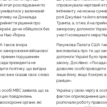
й етап розслідування по
спровокувала черговий ета
сумніватися у величезній
імпічменту, не можна сумні
 впливу на Дональда
ролі Джуліані та його впли
 прийняття рішення про
Трампа, а, отже, й на прий
раїні, де не обійшлося без
заморозку допомоги Україні
ра Нью-Йорка.
участі колишнього мера Н
А також вчора
Рахункова Палата США та
що замороження військової
висловилась
про те, що за
о прямим порушенням
допомоги Україні було пр
осада президента не
закону. Дослівно: «Посада
ити політику, що вигідна
дозволяє особі проводити п
рес вже сказав своє слово
лише йому, якщо Конгрес в
раніше».
 в особі МВС
заявила
, що за
Україна у свою чергу в ос
 цих повідомлень
фактом оприлюднення цих 
оохоронні органи, які
розпочали роботу правоохо