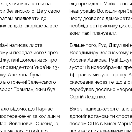
нс, який мав летіти на
віцепрезидент Майк Пенс, я
ри Зеленського. Це у свою
інавгурацію Володимири Зе
кратам апелювати до
чергу дозволяє демократа
их свідків, скоріше за все
необхідності виклику цих св
вони так і планували.
ліані написав листа
Більше того, Руді Джуліані
му й передав його через
Володимиру Зеленському й
 Джуліані домовлявся про
Арсена Авакова. Руді Джул
м президентом України 13-
зустріч із новообраним пре
ку. Але вона була
14 травня минулого року. 
о в оточенні Зеленського
скасована через те, що в о
ворог Трампа», яким був
перебував дослівно «ворог
Сергій Лещенко.
тало відомо, що Парнас
Вже з інших джерел стало 
постереження за колишнім
допоміг встановити спост
арі Йованович. Очевидно,
послом США в Києві Марі 
х шматках історії, що
що у всіх цих невеликих шма