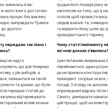
ко змінилась й він
грудня його позиція різко зм
 в нього вже є достатньо
наголосив на тому, що в н
 весь процес без виклику
голосів щоб провести весь
чевидно, виправдати Трампа
свідків взагалі, та, очевид
 до другого
та відкрити йому шлях до 
іну.
президентського терміну.
ту передали так пізно і
Чому статті імпічменту пе
лись?
які нові докази з’явились
нці не надто
Цим питанням американці 
озуміють, що для Америки
переймаються, адже розум
тиву у рік виборів, а
це не принесе конструктиву
 все, залишиться на своїй
президент, скоріше за все,
окументи та докази, що були
посаді. З огляду на докуме
ісля передачі статей до
оприлюднені відразу після 
магались відтермінувати
Сенату, демократи намагал
лекторальний вплив можна
цей процес, щоб на елект