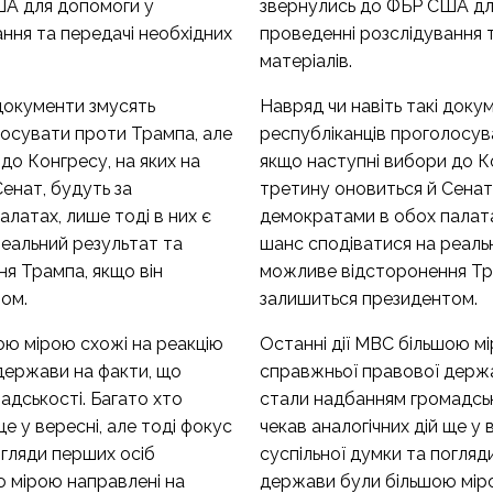
ША для допомоги у
звернулись до ФБР США дл
ння та передачі необхідних
проведенні розслідування 
матеріалів.
 документи змусять
Навряд чи навіть такі доку
лосувати проти Трампа, але
республіканців проголосув
до Конгресу, на яких на
якщо наступні вибори до Ко
енат, будуть за
третину оновиться й Сенат,
латах, лише тоді в них є
демократами в обох палатах
реальний результат та
шанс сподіватися на реаль
я Трампа, якщо він
можливе відсторонення Тра
ом.
залишиться президентом.
ою мірою схожі на реакцію
Останні дії МВС більшою м
держави на факти, що
справжньої правової держа
адськості. Багато хто
стали надбанням громадськ
ще у вересні, але тоді фокус
чекав аналогічних дій ще у 
огляди перших осіб
суспільної думки та погляд
 мірою направлені на
держави були більшою мір