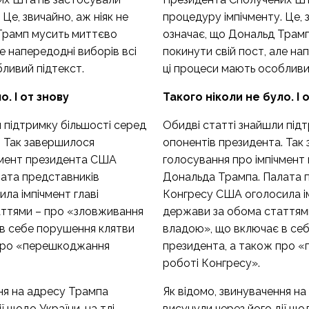
Це, звичайно, аж ніяк не
процедуру імпічменту. Це, з
Трамп мусить миттєво
означає, що Дональд Трам
ле напередодні виборів всі
покинути свій пост, але на
ливий підтекст.
ці процеси мають особливи
о. І от знову
Такого ніколи не було. І 
 підтримку більшості серед
Обидві
статті
знайшли підт
. Так завершилося
опонентів президента. Так
чмент президента США
голосування про імпічмен
ата представників
Дональда Трампа. Палата 
ла імпічмент главі
Конгресу США оголосила ім
аттями – про «зловживання
держави за обома статтям
в себе порушення клятви
владою», що включає в се
 про «перешкоджання
президента, а також про 
роботі Конгресу».
ння на адресу Трампа
Як відомо, звинувачення н
ї щодо України, на тлі
висунули через його дії щод