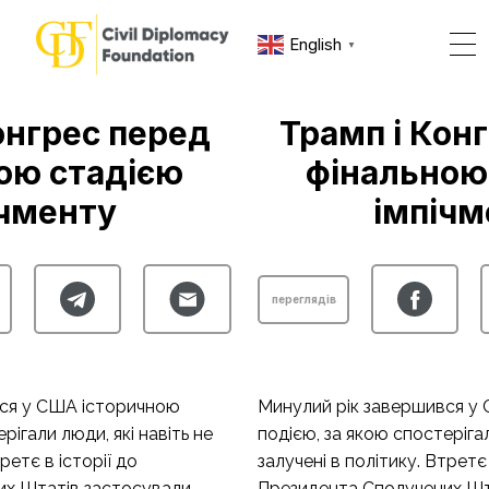
English
▼
онгрес перед
Трамп і Кон
ою стадією
фінальною
ічменту
імпічм
переглядів
вся у США історичною
Минулий рік завершився у
рігали люди, які навіть не
подією, за якою спостерігал
ретє в історії до
залучені в політику. Втретє 
их Штатів застосували
Президента Сполучених Шт