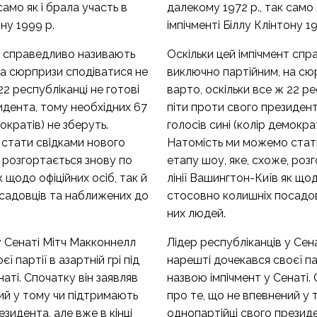
само як і брала участь в
далекому 1972 р., так само 
ону 1999 р.
імпічменті Біллу Клінтону 1
нт справедливо називають
Оскільки цей імпічмент сп
на сюрпризи сподіватися не
виключно партійним, на сю
22 республіканці не готові
варто, оскільки все ж 22 ре
идента, тому необхідних 67
піти проти свого президент
мократів) не зберуть.
голосів сині (колір демокра
стати свідками нового
Натомість ми можемо стат
, розгортається знову по
етапу шоу, яке, схоже, роз
к щодо офіційних осіб, так й
лінії Вашингтон-Київ як щод
садовців та наближених до
стосовно колишніх посадо
них людей.
у Сенаті Мітч Макконнелл
Лідер республіканців у Сен
ї партії в азартній грі під
нарешті дочекався своєї парт
аті. Спочатку він заявляв
назвою імпічмент у Сенаті. 
ий у тому чи підтримають
про те, що не впевнений у
зидента, але вже в кінці
однопартійці свого президен