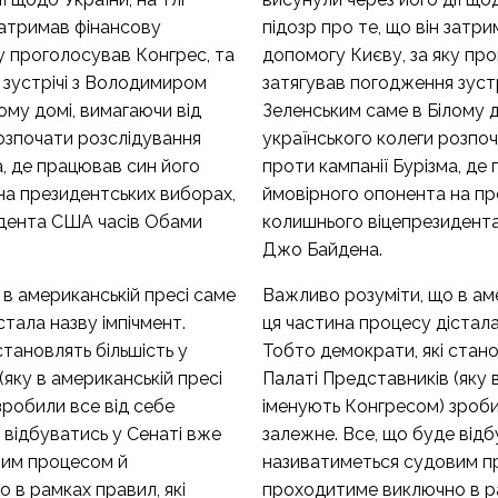
 затримав фінансову
підозр про те, що він затр
у проголосував Конгрес, та
допомогу Києву, за яку пр
 зустрічі з Володимиром
затягував погодження зуст
ому домі, вимагаючи від
Зеленським саме в Білому д
озпочати розслідування
українського колеги розпо
а, де працював син його
проти кампанії Бурізма, де
на президентських виборах,
ймовірного опонента на пр
идента США часів Обами
колишнього віцепрезидент
Джо Байдена.
в американській пресі саме
Важливо розуміти, що в ам
стала назву імпічмент.
ця частина процесу дістала
становлять більшість у
Тобто демократи, які стано
(яку в американській пресі
Палаті Представників (яку 
зробили все від себе
іменують Конгресом) зроби
 відбуватись у Сенаті вже
залежне. Все, що буде відб
вим процесом й
називатиметься судовим п
 в рамках правил, які
проходитиме виключно в ра