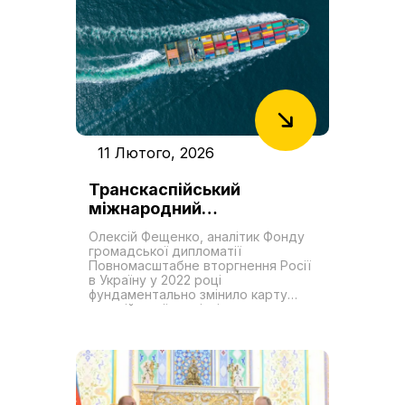
11 Лютого, 2026
Транскаспійський
міжнародний
транспортний маршрут як
Олексій Фещенко, аналітик Фонду
новий «Шовковий шлях».
громадської дипломатії
Роль України у формуванні
Повномасштабне вторгнення Росії
в Україну у 2022 році
транзитних можливостей
фундаментально змінило карту
євразійської торгівлі,
перетворивши Транскаспійський
міжнародний транспортний
маршрут (ТМТМ або Середній
коридор) на проєкт першочергової
геостратегічної важливості в
регіоні. Цей логістичний коридор,