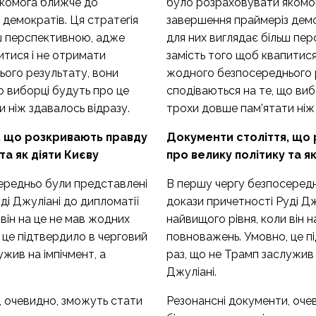
якомога ближче до
було розраховувати якомо
демократів. Ця стратегія
завершення праймеріз демо
ьш перспективною, адже
для них виглядає більш пе
итися і не отримати
замість того щоб квапитися
ого результату, вони
жодного безпосереднього 
о виборці будуть про це
сподіваються на те, що виб
 ніж здавалось відразу.
трохи довше пам’ятати ніж 
, що розкривають правду
Документи століття, що
та як діяти Києву
про велику політику та як
ередньо були представлені
В першу чергу безпосеред
ді Джуліані до дипломатії
докази причетності Руді Дж
 він на це не мав жодних
найвищого рівня, коли він 
 це підтвердило в черговий
повноважень. Умовно, це п
ужив на імпічмент, а
раз, що не Трамп заслужив 
Джуліані.
, очевидно, зможуть стати
Резонансні документи
, оч