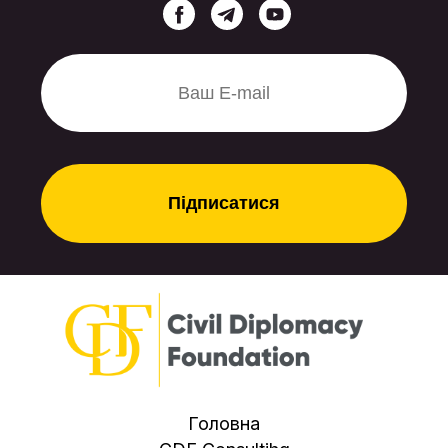
турецьку інфраструктуру. Для
цього потрібен мінімум
турбулентності – і військової, і
політичної. Саме так варто
розцінювати нинішнє «потепління»
у відносинах з Москвою. І Баку, і
Анкара купують собі спокій на
період запуску стратегічних
маршрутів, не плутаючи тимчасові
тактичні кроки з довгими союзами.
Головна