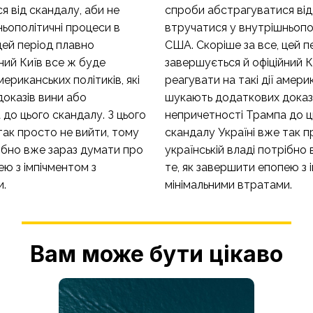
 від скандалу, аби не
спроби абстрагуватися від
ьополітичні процеси в
втручатися у внутрішньопо
цей період плавно
США. Скоріше за все, цей п
ний Київ все ж буде
завершується й офіційний К
мериканських політиків, які
реагувати на такі дії америк
оказів вини або
шукають додаткових доказ
до цього скандалу. З цього
непричетності Трампа до ць
так просто не вийти, тому
скандалу Україні вже так п
рібно вже зараз думати про
українській владі потрібно
ею з імпічментом з
те, як завершити епопею з 
и.
мінімальними втратами.
Вам може бути цікаво