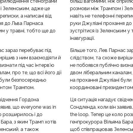
оприлюднення стенограми
більш вагомими, ніж опри
і Зеленським, адже це
розмови між Трампом і Зел
реписки, а написані від
навіть не телефонні перепис
ня до Льва Парнаса
руки Джуліані прохання до
им у травні, тобто ще до
зустрітися із Зеленським у 
інавгурації.
ас зараз перебуває під
Більше того, Лев Парнас за
ирішив з ним взаємодіяти й
слідством, та схоже виріши
визнати під час інтерв’ю
не побоявся
публічно визна
ам, про те, що всі його дії
двом ліберальним каналам, п
 були безпосередньо
на прохання Джуліані були
ентом Трампом.
координовані президентом
відчення Гордона
Ця ситуація нагадує свідч
аявив, що everyone was in
Сондленда, коли він заявив
ло розширилось і до
the loop. Тепер це коло ро
Бара, з яким Трамп хотів
генпрокурора Вільяма Бара,
енський, а також
щоб співпрацював Зеленськ