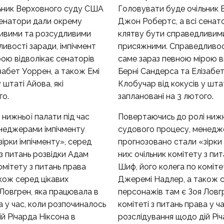
ьник Верховного суду США
Головувати буде очільник
сенатори дали окрему
Джон Робертс, а всі сенат
ливими та розсудливими
клятву бути справедливим
ивості заради, імпічмент
присяжними. Справедливост
ою відволікає сенаторів
саме зараз певною мірою в
забет Уоррен, а також Емі
Берні Сандерса та Елізабет
 штаті Айова, які
Клобучар від кокусів у штат
го.
заплановані на 3 лютого.
нижньої палати під час
Повертаючись до ролі нижн
неджерами імпічменту
судового процесу, менедж
ірки імпічменту», серед
прогнозовано стали «зірки 
 з питань розвідки Адам
них: очільник комітету з пи
омітету з питань права
Шиф, його колега по коміте
кож серед цікавих
Джеремі Надлер, а також с
Ловгрен, яка працювала в
персонажів там є Зоя Ловг
а у час, коли розпочиналось
комітеті з питань права у 
й Річарда Ніксона в
розслідування щодо дій Річ