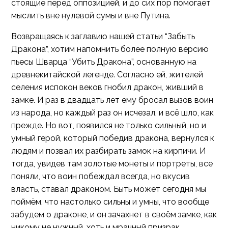
стоящие перед оппозицией, и до сих пор помогает
мыслить вне нулевой сумы и вне Путина.
Возвращаясь к заглавию нашей статьи “Забыть
Дракона”, хотим напомнить более полную версию
пьесы Шварца “Убить Дракона”, основанную на
древнекитайской легенде. Согласно ей, жителей
селения испокон веков гнобил дракон, живший в
замке. И раз в двадцать лет ему бросал вызов воин
из народа, но каждый раз он исчезал, и всё шло, как
прежде. Но вот, появился не только сильный, но и
умный герой, который победив дракона, вернулся к
людям и позвал их разбирать замок на кирпичи. И
тогда, увидев там золотые монеты и портреты, все
поняли, что воин побеждал всегда, но вкусив
власть, ставал драконом. Быть может сегодня мы
поймём, что настолько сильны и умны, что вообще
забудем о драконе, и он зачахнет в своём замке, как
никому не нужный, хоть и мрачный призрак