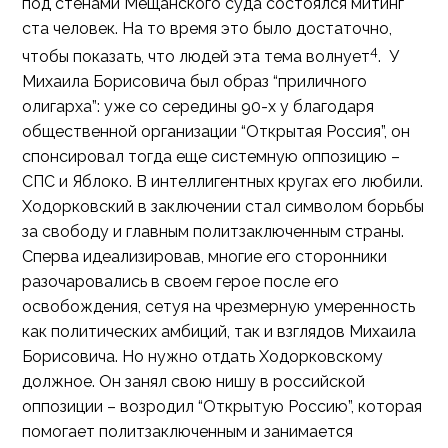
под стенами Мещанского суда состоялся митинг
ста человек. На то время это было достаточно,
4
чтобы показать, что людей эта тема волнует
. У
Михаила Борисовича был образ “приличного
олигарха”: уже со середины 90-х у благодаря
общественной организации “Открытая Россия”, он
спонсировал тогда еще системную оппозицию –
СПС и Яблоко. В интеллигентных кругах его любили.
Ходорковский в заключении стал символом борьбы
за свободу и главным политзаключенным страны.
Сперва идеализировав, многие его сторонники
разочаровались в своем герое после его
освобождения, сетуя на чрезмерную умеренность
как политических амбиций, так и взглядов Михаила
Борисовича. Но нужно отдать Ходорковскому
должное. Он занял свою нишу в российской
оппозиции – возродил “Открытую Россию”, которая
помогает политзаключенным и занимается