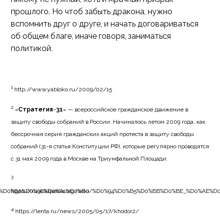
прошлого. Но чтоб забыть дракона, нужно
вспомнить друг о друге, и начать договариваться
об общем благе, иначе говоря, заниматься
политикой.
1
http://www.yabloko.ru/2009/02/15
2
«
Стратегия
–
31
» — всероссийское гражданское движение в
защиту свободы собраний в России. Начиналось летом 2009 года, как
бессрочная серия гражданских акций протеста в защиту свободы
собраний (31-я статья Конституции РФ), которые регулярно проводятся
с 31 мая 2009 года в Москве на Триумфальной Площади.
3
%AE%D0%9A%D0%9E%D0%A1%D0%B0
https://ru.wikipedia.org/wiki/%D0%94%D0%B5%D0%BB%D0%BE_%D0%AE
4
https://lenta.ru/news/2005/05/17/khodor2/