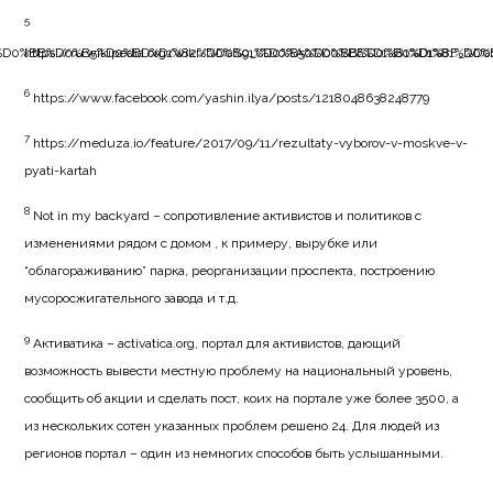
5
%8F_%D0%BB%D0%B5%D0%BD%D1%82%D0%B0_(%D0%A0%D0%BE%D1%81%D1%81%D0%
https://ru.wikipedia.org/wiki/%D0%91%D0%B5%D0%BB%D0%B0%D1%8F
6
https://www.facebook.com/yashin.ilya/posts/1218048638248779
7
https://meduza.io/feature/2017/09/11/rezultaty-vyborov-v-moskve-v-
pyati-kartah
8
Not in my backyard – сопротивление активистов и политиков с
изменениями рядом с домом , к примеру, вырубке или
“облагораживанию” парка, реорганизации проспекта, построению
мусоросжигательного завода и т.д.
9
Активатика – activatica.org, портал для активистов, дающий
возможность вывести местную проблему на национальный уровень,
сообщить об акции и сделать пост, коих на портале уже более 3500, а
из нескольких сотен указанных проблем решено 24. Для людей из
регионов портал – один из немногих способов быть услышанными.