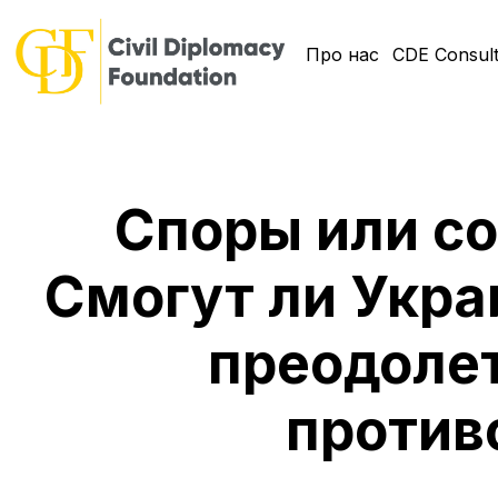
Про нас
CDE Consult
Споры или с
Смогут ли Укра
преодоле
против