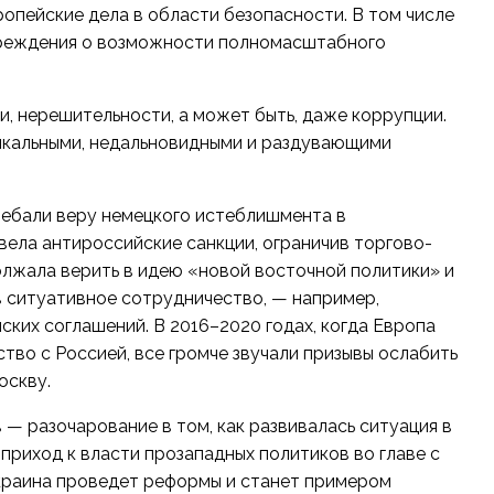
опейские дела в области безопасности. В том числе
преждения о возможности полномасштабного
и, нерешительности, а может быть, даже коррупции.
икальными, недальновидными и раздувающими
лебали веру немецкого истеблишмента в
вела антироссийские санкции, ограничив торгово-
олжала верить в идею «новой восточной политики» и
в ситуативное сотрудничество, — например,
ских соглашений. В 2016–2020 годах, когда Европа
во с Россией, все громче звучали призывы ослабить
оскву.
 — разочарование в том, как развивалась ситуация в
приход к власти прозападных политиков во главе с
краина проведет реформы и станет примером