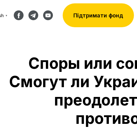
Підтримати фонд
sh
▼
Споры или со
Смогут ли Укра
преодолет
против