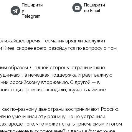
Поширити
Поширити
у
по Email
Telegram
 ближайшее время. Германия вряд ли заслужит
 Киев, скорее всего, разойдутся по вопросу о том,
ым образом. С одной стороны, страны можно
рудничают, а немецкая поддержка играет важную
оянии российскому вторжению. С другой — в
оисходят громкие скандалы, звучат взаимные
ем, как по-разному две страны воспринимают Россию.
ельно уменьшили эту разницу, но не устранили
ах, вроде того, что может стать приемлемым итогом
раинско-немецких отношений и дальше будет хуже,