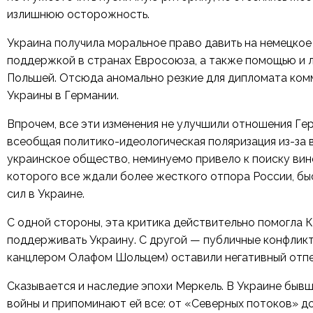
излишнюю осторожность.
Украина получила моральное право давить на немецкое
поддержкой в странах Евросоюза, а также помощью и л
Польшей. Отсюда аномально резкие для дипломата
ком
Украины в Германии.
Впрочем, все эти изменения не улучшили отношения Ге
всеобщая политико-идеологическая поляризация из-за
украинское общество, неминуемо привело к поиску вино
которого все ждали более жесткого отпора России, б
сил в Украине.
С одной стороны, эта критика действительно помогла К
поддерживать Украину. С другой — публичные конфликты
канцлером Олафом Шольцем) оставили негативный отпе
Сказывается и наследие эпохи Меркель. В Украине быв
войны и припоминают ей все: от «Северных потоков» до