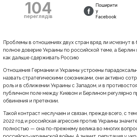
104
Поширити
у
переглядів
Facebook
Проблемы в отношениях двух стран вряд ли исчезнут в
полное доверие Украины по российской теме, а Берлин и
как дальше сдерживать Россию
Отношения Германии и Украины устроены парадоксальн
назвать стратегическими союзниками, они активно сот
роль и в сближении Украины с Западом, и в противост
публичном поле между Киевом и Берлином регулярно пр
обвинения и претензии.
Такой контраст неслучаен и связан, прежде всего, с т
2022 год и российская агрессия против Украины значит
полностью — она по-прежнему велика во многих вопрос
российско-украинской войны. А значит, репутация у ук