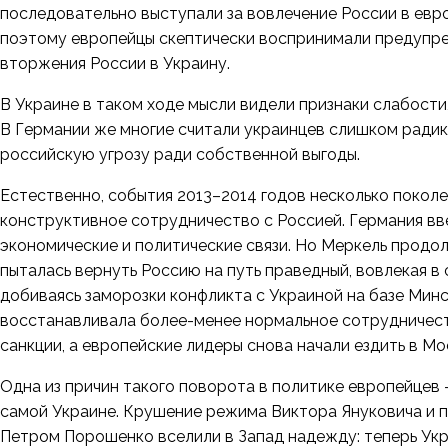
последовательно выступали за вовлечение России в евро
поэтому европейцы скептически воспринимали предупр
вторжения России в Украину.
В Украине в таком ходе мысли видели признаки слабости
В Германии же многие считали украинцев слишком ради
российскую угрозу ради собственной выгоды.
Естественно, события 2013–2014 годов несколько покол
конструктивное сотрудничество с Россией. Германия вв
экономические и политические связи. Но Меркель продо
пыталась вернуть Россию на путь праведный, вовлекая в
добиваясь заморозки конфликта с Украиной на базе Минс
восстанавливала более-менее нормальное сотрудничеств
санкции, а европейские лидеры снова начали ездить в Мо
Одна из причин такого поворота в политике европейцев 
самой Украине. Крушение режима Виктора Януковича и пр
Петром Порошенко вселили в Запад надежду: теперь Ук