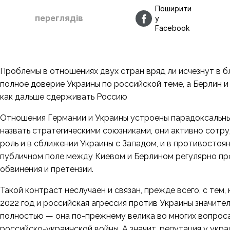
Поширити
переглядів
у
Facebook
Проблемы в отношениях двух стран вряд ли исчезнут в 
полное доверие Украины по российской теме, а Берлин и 
как дальше сдерживать Россию
Отношения Германии и Украины устроены парадоксальны
назвать стратегическими союзниками, они активно сотр
роль и в сближении Украины с Западом, и в противостоя
публичном поле между Киевом и Берлином регулярно про
обвинения и претензии.
Такой контраст неслучаен и связан, прежде всего, с тем
2022 год и российская агрессия против Украины значител
полностью — она по-прежнему велика во многих вопроса
российско-украинской войны. А значит, репутация у укр