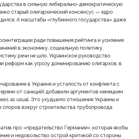
сударства в сильную либерально-демократическую
енко старый олигархический консенсус — ядро
дился. А масштабы «глубинного государства» даже
роинтеграции ради повышения рейтинга и усиления
енений в экономику, социальную политику,
истему речи не шло. Украинское руководство
и реформ как угрозу доминированию олигархов, в
чарование в Украине и усталость от конфликта с
терями от санкций) добавили аргументов немецким
ess as usual. Это ухудшило отношения Украины и
х споров вокруг строительства трубопровода
атив про «предательство Германии», которая якобы
ение и недовольство острой критикой со стороны