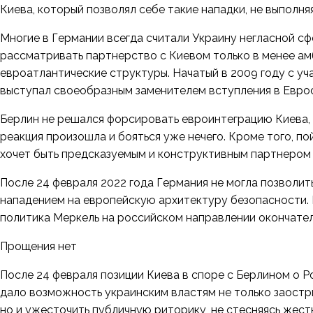
Киева, который позволял себе такие нападки, не выполн
Многие в Германии всегда считали Украину негласной сф
рассматривать партнерство с Киевом только в менее ам
евроатлантические структуры. Начатый в 2009 году с у
выступал своеобразным заменителем вступления в Евросо
Берлин не решался форсировать евроинтеграцию Киева, 
реакция произошла и бояться уже нечего. Кроме того, по
хочет быть предсказуемым и конструктивным партнером 
После 24 февраля 2022 года Германия не могла позволит
нападением на европейскую архитектуру безопасности. 
политика Меркель на российском направлении окончател
Прощения нет
После 24 февраля позиции Киева в споре с Берлином о 
дало возможность украинским властям не только заостр
но и ужесточить публичную риторику, не стесняясь жест