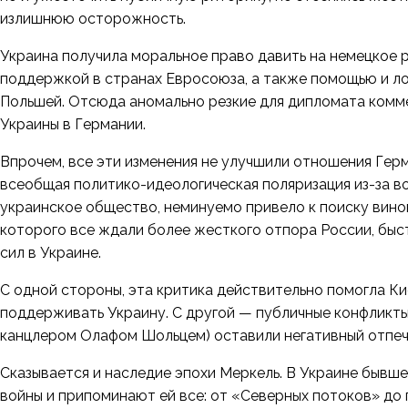
излишнюю осторожность.
Украина получила моральное право давить на немецкое 
поддержкой в странах Евросоюза, а также помощью и ло
Польшей. Отсюда аномально резкие для дипломата
комм
Украины в Германии.
Впрочем, все эти изменения не улучшили отношения Гер
всеобщая политико-идеологическая поляризация из-за в
украинское общество, неминуемо привело к поиску винов
которого все ждали более жесткого отпора России, быс
сил в Украине.
С одной стороны, эта критика действительно помогла Ки
поддерживать Украину. С другой — публичные конфликты 
канцлером Олафом Шольцем) оставили негативный отпеч
Сказывается и наследие эпохи Меркель. В Украине бывше
войны и припоминают ей все: от «Северных потоков» до 