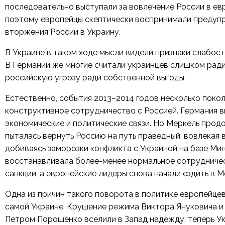
последовательно выступали за вовлечение России в евр
поэтому европейцы скептически воспринимали преду
вторжения России в Украину.
В Украине в таком ходе мысли видели признаки слабост
В Германии же многие считали украинцев слишком рад
российскую угрозу ради собственной выгоды.
Естественно, события 2013–2014 годов несколько поко
конструктивное сотрудничество с Россией. Германия в
экономические и политические связи. Но Меркель прод
пыталась вернуть Россию на путь праведный, вовлекая 
добиваясь заморозки конфликта с Украиной на базе Мин
восстанавливала более-менее нормальное сотрудничест
санкции, а европейские лидеры снова начали ездить в М
Одна из причин такого поворота в политике европейцев
самой Украине. Крушение режима Виктора Януковича и 
Петром Порошенко вселили в Запад надежду: теперь У