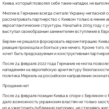
Киева, который позволял себе такие нападки, не выпол
Многие в Германии всегда считали Украину негласной с
рассматривать партнерство с Киевом только в менее а
евроатлантические структуры. Начатый в 2009 году с 
выступал своеобразным заменителем вступления в Евро
Берлин не решался форсировать евроинтеграцию Киева,
реакция произошла и бояться уже нечего. Кроме того, 
хочет быть предсказуемым и конструктивным партнером
После 24 февраля 2022 года Германия не могла позволи
нападением на европейскую архитектуру безопасности.
политика Меркель на российском направлении окончат
Прощения нет
После 24 февраля позиции Киева в споре с Берлином о
дало возможность украинским властям не только заост
но и ужесточить публичную риторику, не стесняясь же