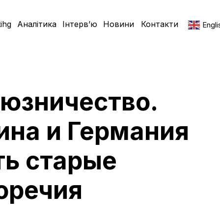
ihg
Аналітика
Інтерв’ю
Новини
Контакти
Engli
оюзничество.
ина и Германия
ть старые
оречия