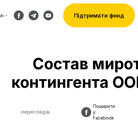
Підтримати фонд
sh
▼
Состав миро
контингента ОО
Поширити
переглядів
у
Facebook