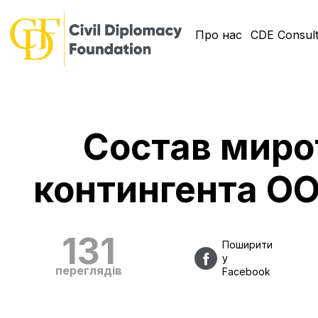
Про нас
CDE Consult
Состав миро
контингента О
131
Поширити
у
переглядів
Facebook