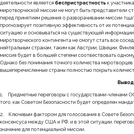
деятельности является
беспристрастность
к участник
миротворческой миссии не могут быть представители с
перед принятием решения о разворачивании миссии тщат
прогнозирует позитивную эффективность от их потенциа
ситуацию и основываться на существующей информации 
миротворческого контингента не смогут стать все сосед
нейтральным странам, таким как Австрии, Швеции, Финл
миссия будет в большей степени соотвествовать одному
Однако без понимания точного количества миротворцев 
вышеперечисленные страны полностью покрыть количес
Выво
1. Предметные переговоры с государствами-членами ОО
того, как Советом Безопасности будет определен мандат
2. Ключевым фактором для голосования в Совете Безоп
консенсуса между США и РФ, и в этой ситуации, перего
значение для потенциальной миссии.