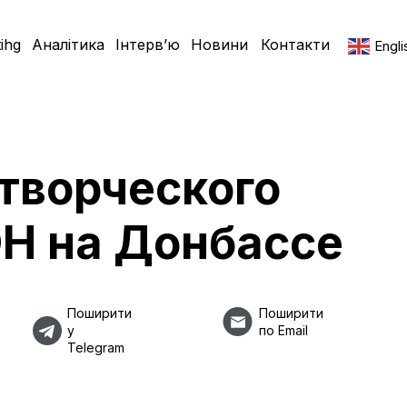
ihg
Аналітика
Інтерв’ю
Новини
Контакти
Engli
творческого
ОН на Донбассе
Поширити
Поширити
у
по Email
Telegram