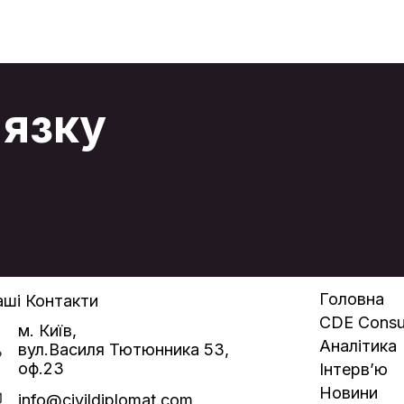
Ільхам Алієв тримався як господар процесу,
російська сторона – як та, що намагається
мінімізувати збитки. Йшлося не лише про
а
«деескалацію навколо літака». Фактично
стартувала нова фаза великої гри на Кавказі,
де Туреччина і Азербайджан вибудовують
е
власну енергетично-геополітичну стратегію,
'язку
що виходить далеко за межі пострадянського
простору. Перший фактор – задум із побудови
«енергетичної дуги» з Катару, Саудівської
Аравії та Курдистанського регіону Іраку до
ї
Європи. План Ільхама Алієва та Реджепа
Ердогана простий і водночас амбітний. Уже з
2026 року вони хочуть суттєво наростити
експорт нафти і газу через азербайджанську
та турецьку інфраструктуру. Для цього
потрібен мінімум турбулентності – і військової, і
політичної. Саме так варто розцінювати
е
нинішнє «потепління» у відносинах з Москвою. І
Баку, і Анкара купують собі спокій на період
запуску стратегічних маршрутів, не плутаючи
Головна
ші Контакти
тимчасові тактичні кроки з довгими союзами.
CDE Consul
м. Київ,
Аналітика
вул.Василя Тютюнника 53,
оф.23
Інтерв’ю
Новини
info@civildiplomat.com