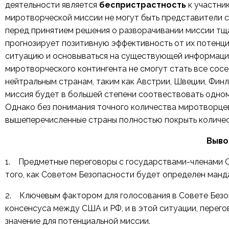
деятельности является
беспристрастность
к участни
миротворческой миссии не могут быть представители 
перед принятием решения о разворачивании миссии тща
прогнозирует позитивную эффективность от их потенци
ситуацию и основываться на существующей информации
миротворческого контингента не смогут стать все сосе
нейтральным странам, таким как Австрии, Швеции, Фин
миссия будет в большей степени соотвествовать одном
Однако без понимания точного количества миротворцев
вышеперечисленные страны полностью покрыть количе
Выво
1. Предметные переговоры с государствами-членами О
того, как Советом Безопасности будет определен манд
2. Ключевым фактором для голосования в Совете Безо
консенсуса между США и РФ, и в этой ситуации, перег
значение для потенциальной миссии.