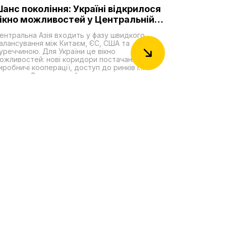
анс покоління: Україні відкрилося
ікно можливостей у Центральній
зії
ентральна Азія входить у фазу швидкого
алансування між Китаєм, ЄС, США та
уреччиною. Для України це вікно
ожливостей: нові коридори постачання,
иробничі кооперації, доступ до ринків і
ировини. Водночас є й неприємна правда:
ержави ЦА зберігають глибокі бізнес-зв'язки з
осією і подекуди допомагають обходити
анкції. Та їхня відносна залежність від Москви
омітно зменшується. Столиці регіону – на
рикладі агресії Росії проти України – краще
свідомлюють власні ризики і системно
осилюють безпеку, зокрема через
рганізацію тюркських держав (ОТД), яка
абирає політичної й логістичної ваги. Регіон у
алансі: як слабшає російський вплив і кого це
ідсилює?