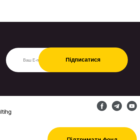
tihg
Підтримати фонд