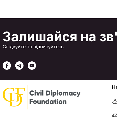
традиційні чорноморські порти перебувають
під загрозою, він надає складну, але життєво
необхідну можливість для реінтеграції у
глобальні ланцюги постачання. Незважаючи н
свою актуалізацію, коридор стикається із
серйозними викликами. Хоча обсяги
вантажоперевезень демонструють стабільн
Залишайся на зв
зростання, що зумовлено об’єднанням
інтересів Китаю, Європейського Союзу та
регіональних держав, його довгострокова
життєздатність залежить від подолання
Слідкуйте та підписуйтесь
значних інфраструктурних обмежень, складно
логістики та високих операційних витрат.
Модернізація ключових каспійських портів є
центральним завданням, проте поточна
пропускна спроможність маршруту
залишається лише незначною часткою від
потужностей його конкурентів. У цих умовах
роль України була в деякій мірі оновлена, адж
її дунайські порти стали найбільш
життєздатною та стратегічною ланкою для
На
зв'язку з чорноморськими вузлами коридору.