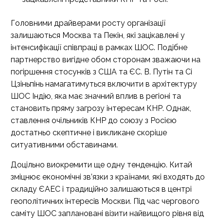
Головними драйверами росту організації
залишаються Москва та Пекін, які зацікавлені у
інтенсифікації співпраці в рамках ШОС. Подібне
партнерство вигідне обом сторонам зважаючи на
погіршення стосунків з США та ЄС. В. Путін та Сі
Цзіньпінь намагатимуться включити в архітектуру
ШОС Індію, яка має значний вплив в регіоні та
становить пряму загрозу інтересам КНР. Однак,
ставлення очільників КНР до союзу з Росією
достатньо скептичне і викликане скоріше
ситуативними обставинами.
Доцільно виокремити ще одну тенденцію. Китай
зміцнює економічні зв’язки з країнами, які входять до
складу ЄАЕС і традиційно залишаються в центрі
геополітичних інтересів Москви. Під час чергового
саміту ШОС заплановані візити найвищого рівня від