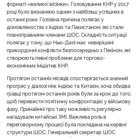
форматі «великої вісімки». Головування КНР у 2017
році було визначено одним з найбільш успішних в
останні роки. Головна причина полягає у
домовленостях з Індією та Пакистаном, які стали
повноправними членами ШОС. Складність ситуації
полягає у тому, що Нью-Делі має невирішені
прикордонні конфлікти безпосередньо з Пекіном, які
створюють певні проблеми для торгово-
економічних ініціатив КНР.
Протягом останніх місяців спостерігається значний
прогрес у діалозі між Індією та Китаєм, хоча обидва
гравці протягом останніх років були за крок до того,
щоб перевести політичну конфронтацію у військову
фазу. Принаймні про таку можливість регулярно
нагадували китайські ЗМІ. Важлива роль в
переговорному процесі була покладена на керівні
структури ШОС. Генеральний секретар ШОС