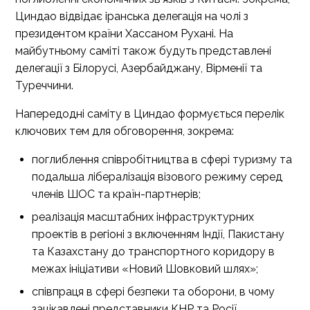
Циндао відвідає іранська делегація на чолі з
президентом країни Хассаном Рухані. На
майбутньому саміті також будуть представлені
делегації з Білорусі, Азербайджану, Вірменії та
Туреччини.
Напередодні саміту в Циндао формується перелік
ключових тем для обговорення, зокрема:
поглиблення співробітництва в сфері туризму та
подальша лібералізація візового режиму серед
членів ШОС та країн-партнерів;
реалізація масштабних інфраструктурних
проектів в регіоні з включенням Індії, Пакистану
та Казахстану до транспортного коридору в
межах ініціативи «Новий Шовковий шлях»;
співпраця в сфері безпеки та оборони, в чому
зацікавлені представники КНР та Росії.