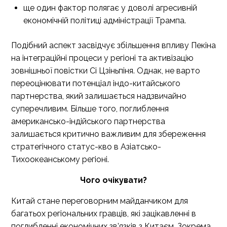
ще один фактор полягає у доволі агресивній
економічній політиці адміністрації Трампа.
Подібний аспект засвідчує збільшення впливу Пекіна
на інтеграційні процеси у регіоні та активізацію
зовнішньої повістки Сі Цзіньпіня. Однак, не варто
переоцінювати потенціал індо-китайського
партнерства, який залишається надзвичайно
суперечливим. Більше того, поглиблення
американсько-індійського партнерства
залишається критично важливим для збереження
стратегічного статус-кво в Азіатсько-
Тихоокеанському регіоні.
Чого очікувати?
Китай стане переговорним майданчиком для
багатьох регіональних гравців, які зацікавленні в
поглибленні економічних зв’язків з Китаєм. Зокрема,