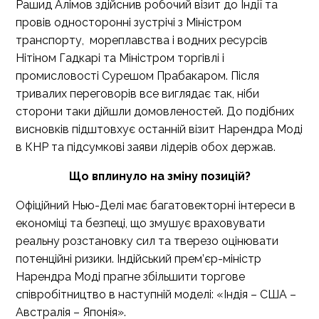
Рашид Алімов здійснив робочий візит до Індії та
провів односторонні зустрічі з Міністром
транспорту, мореплавства і водних ресурсів
Нітіном Гадкарі та Міністром торгівлі і
промисловості Сурешом Прабакаром. Після
тривалих переговорів все виглядає так, ніби
сторони таки дійшли домовленостей. До подібних
висновків підштовхує останній візит Нарендра Моді
в КНР та підсумкові заяви лідерів обох держав.
Що вплинуло на зміну позицій?
Офіційний Нью-Делі має багатовекторні інтереси в
економіці та безпеці, що змушує враховувати
реальну розстановку сил та тверезо оцінювати
потенційні ризики. Індійський прем’єр-міністр
Нарендра Моді прагне збільшити торгове
співробітництво в наступній моделі: «Індія – США –
Австралія – Японія».