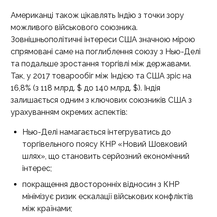
Американці також цікавлять Індію з точки зору
можливого військового союзника.
Зовнішньополітичні інтереси США значною мірою
спрямовані саме на поглиблення союзу з Нью-Делі
та подальше зростання торгівлі між державами.
Так, у 2017 товарообіг між Індією та США зріс на
16,8% (з 118 млрд. $ до 140 млрд. $). Індія
залишається одним з ключових союзників США з
урахуванням окремих аспектів:
Нью-Делі намагається інтегруватись до
торгівельного поясу КНР «Новий Шовковий
шлях», що становить серйозний економічний
інтерес;
покращення двосторонніх відносин з КНР
мінімізує ризик ескалації військових конфліктів
між країнами;