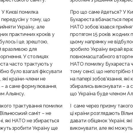
 У Києві помилка
Про що саме йдеться? У Ки
 передусім у тому, що
Бухареста вбачається пере
ийняти Україну, але
НАТО зобовʼязався прийнят
них практичних кроків у
протягом 15 років жодних п
булось і це, зрештою,
цьому напрямку не відбулос
й вразливою для
зробило Україну вкрай вр
ргнення. У столицях
повномасштабного вторгне
ста часто трактують у
НАТО помилку Бухареста ч
ібно було взагалі фіксувати
тому сенсі, що непотрібно 
, які країни-члени не
на папері зобов’язання, які
 – а саме формулювання,
збирались виконувати – а
ом Альянсу.
що Україна буде членом Ал
такого трактування помилки
І саме через призму таког
Вільнюський саміт – не
ці країни розглядають Вільн
ні, які НАТО не збирається
давати обіцянок Україні, я
ожуть зробити Україну ще
виконувати, але які можут