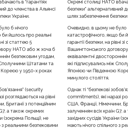
бачають в “гарантіях
Окремі столиці НАТО вбача
ий до членства в Альянсі
безпеки” альтернативний д
пеки України.
шлях забезпечення безпеки 
було б нічого
Очевидно, в цьому не було 
 би йшлось про реальні
катастрофічного, якщо би 
вні зі статтею 5
гарантії безпеки, на рівні зі
овору НАТО або ж хоча б
Вашингтонського договору
оннім безпековим угодам,
еквівалентні двостороннім
ж Сполучними Штатами та
які підписувались між Спо
 Кореєю у 1950-х роках
Японією чи Південною Коре
минулого століття.
ов’язання” (security
Однак ті “безпекові зобов’яз
зі розглядаються на рівні
commitments), які наразі ро
и, Британії з потенційним
США, Франції, Німеччини, Бр
 G7, а також окремих
залученням всіх країн G7, 
ни (зокрема Польщі), не
західних сусідів України (з
о з реальними безпековими
мають нічого спільного з 