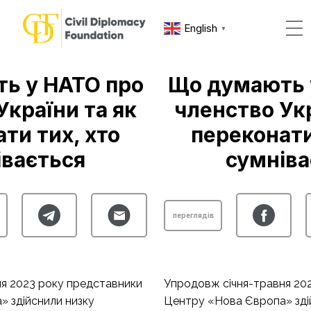
English
▼
ь у НАТО про
Що думають 
України та як
членство Укр
ти тих, хто
переконати
івається
сумніва
переглядів
я 2023 року представники
Упродовж січня-травня 20
 здійснили низку
Центру «Нова Європа» зді