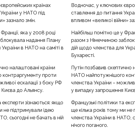
 європейських країнах
Водночас, у ключових євро
 України у НАТО під
ставлення до питання Укра
и» зазнало змін.
впливом «великої війни» за
Франції, яка у 2008 році
Найбільш помітно це у Франц
аблокувала надання Плану
разом з Німеччиною забло
 України в НАТО на саміті в
дій щодо членства для Укра
Бухаресті.
ично налаштовані країни
Путін позбавив скептично 
 контраргументу проти
НАТО найпотужнішого кон
жливої ескалації з боку РФ
членства України – можливо
 Києва до Альянсу.
у випадку запрошення Києв
а експерти зізнаються: якщо
Французькі політики та екс
ми не підтримували ідею
ще кілька років тому ми не
О, сьогодні не бачать в ній
членства України в НАТО, сь
нічого поганого.