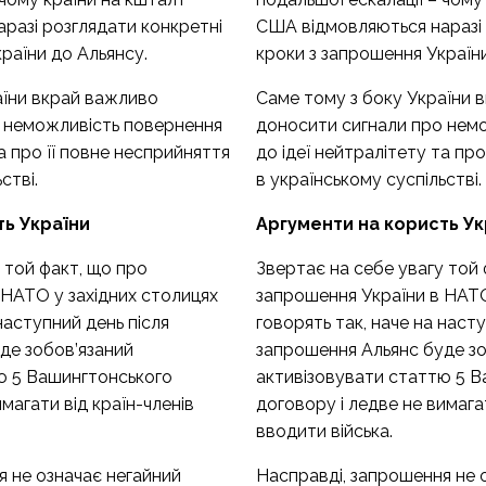
разі розглядати конкретні
США відмовляються наразі 
раїни до Альянсу.
кроки з запрошення України
аїни вкрай важливо
Саме тому з боку України 
 неможливість повернення
доносити сигнали про нем
а про її повне несприйняття
до ідеї нейтралітету та пр
стві.
в українському суспільстві.
ть України
Аргументи на користь Ук
 той факт, що про
Звертає на себе увагу той 
 НАТО у західних столицях
запрошення України в НАТО
наступний день після
говорять так, наче на насту
де зобов’язаний
запрошення Альянс буде зо
ю 5 Вашингтонського
активізовувати статтю 5 
магати від країн-членів
договору і ледве не вимагат
вводити війська.
я не означає негайний
Насправді, запрошення не 