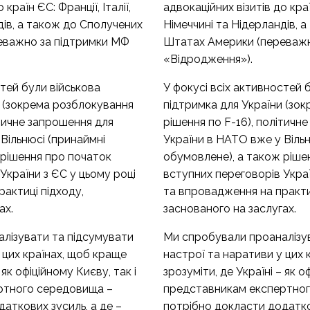
 країн ЄС: Франції, Італії,
адвокаційних візитів до країн
дів, а також до Сполучених
Німеччині та Нідерландів, 
еважно за підтримки МФ
Штатах Америки (переважн
«Відродження»).
стей були військова
У фокусі всіх активностей 
и (зокрема розблокування
підтримка для України (зо
ітичне запрошення для
рішення по F-16), політичн
Вільнюсі (принаймні
України в НАТО вже у Вільн
 рішення про початок
обумовлене), а також ріше
України з ЄС у цьому році
вступних переговорів Украї
актиці підходу,
та впровадження на практи
ах.
заснованого на заслугах.
лізувати та підсумувати
Ми спробували проаналізу
 цих країнах, щоб краще
настрої та наративи у цих 
 як офіційному Києву, так і
зрозуміти, де Україні – як о
ртного середовища –
представникам експертно
аткових зусиль, а де –
потрібно докласти додатков