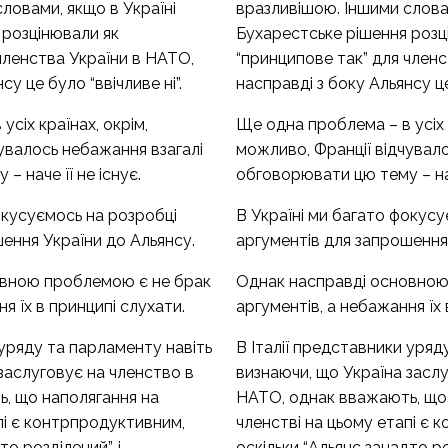
ловами, якщо в Україні
вразливішою. Іншими словам
 розцінювали як
Бухарестське рішення розц
членства України в НАТО,
“принципове так” для член
су це було “ввічливе ні”.
насправді з боку Альянсу це 
сіх країнах, окрім,
Ще одна проблема – в усіх к
увалось небажання взагалі
можливо, Франції відчувал
 наче її не існує.
обговорювати цю тему – наче
окусуємось на розробці
В Україні ми багато фокусу
ення України до Альянсу.
аргументів для запрошення
овною проблемою є не брак
Однак насправді основною
я їх в принципі слухати.
аргументів, а небажання їх 
 уряду та парламенту навіть
В Італії представники уряд
заслуговує на членство в
визнаючи, що Україна засл
, що наполягання на
НАТО, однак вважають, що
пі є контрпродуктивним,
членстві на цьому етапі є 
то розділений”, і
оскільки “Альянс занадто роз