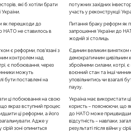
сторів, які б хотіли брати
потужних західних інвесторі
 України.
участь у реконструкції Укра
м як перешкоди до
Питання браку реформ як 
о НАТО не ставилось в
запрошення України до НА
жодній зі столиць.
ом є реформи, пов’язані з
Єдиним великим винятком є
ьним контролем над
демократичним цивільним 
рі, є побоювання, через
збройними силами, котрі, є
чинники можуть
воєнний стан та інші чинн
лі бути поставлені на
уповільнитись чи взагалі бу
паузу.
ати ці побоювання на свою
Україна має використати ц
 що якраз вступний процес
користь – пояснюючи, що я
дшити ці реформи, а його
до НАТО може пришвидшити
 загальмувати. Адже у
відсутність – навпаки, заг
у сірій зоні опиниться
результаті після війни у сір