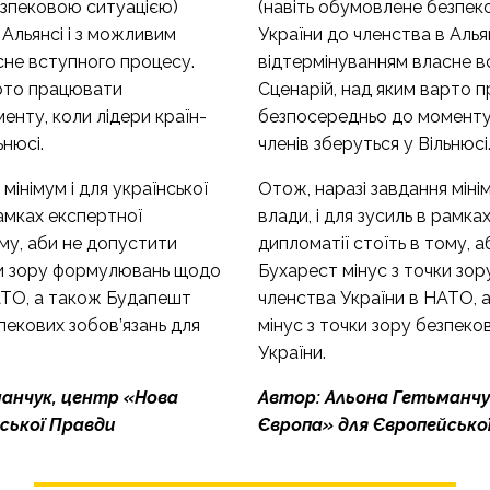
езпековою ситуацією)
(навіть обумовлене безпек
 Альянсі і з можливим
України до членства в Алья
сне вступного процесу.
відтермінуванням власне в
арто працювати
Сценарій, над яким варто 
нту, коли лідери країн-
безпосередньо до моменту,
ьнюсі.
членів зберуться у Вільнюсі
мінімум і для української
Отож, наразі завдання мінім
рамках експертної
влади, і для зусиль в рамка
ому, аби не допустити
дипломатії стоїть в тому, 
ки зору формулювань щодо
Бухарест мінус з точки з
АТО, а також Будапешт
членства України в НАТО,
зпекових зобов’язань для
мінус з точки зору безпеко
України.
анчук, центр «Нова
Автор: Альона Гетьманчу
ської Правди
Європа» для
Європейсько