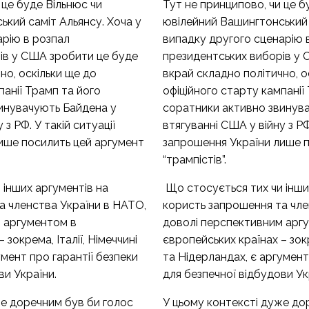
 це буде Вільнюс чи
Тут не принципово, чи це б
кий саміт Альянсу. Хоча у
ювілейний Вашингтонський 
арію в розпал
випадку другого сценарію 
ів у США зробити це буде
президентських виборів у 
но, оскільки ще до
вкрай складно політично, о
панії Трамп та його
офіційного старту кампанії
инувачують Байдена у
соратники активно звинув
 з РФ. У такій ситуації
втягуванні США у війну з РФ.
ише посилить цей аргумент
запрошення України лише 
“трампістів”.
 інших аргументів на
Що стосується тих чи інши
а членства України в НАТО,
користь запрошення та чле
 аргументом в
доволі перспективним арг
 зокрема, Італії, Німеччині
європейських країнах – зокр
умент про гарантії безпеки
та Нідерландах, є аргумент
ви України.
для безпечної відбудови Ук
же доречним був би голос
У цьому контексті дуже до