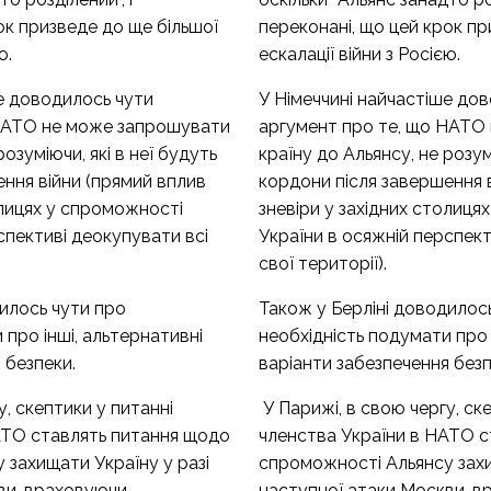
ок призведе до ще більшої
переконані, що цей крок пр
ю.
ескалації війни з Росією.
е доводилось чути
У Німеччині найчастіше до
 НАТО не може запрошувати
аргумент про те, що НАТО
розуміючи, які в неї будуть
країну до Альянсу, не розумі
ння війни (прямий вплив
кордони після завершення 
олицях у спроможності
зневіри у західних столиця
спективі деокупувати всі
України в осяжній перспект
свої території).
илось чути про
Також у Берліні доводилос
 про інші, альтернативні
необхідність подумати про 
 безпеки.
варіанти забезпечення безп
у, скептики у питанні
У Парижі, в свою чергу, ск
АТО ставлять питання щодо
членства України в НАТО 
 захищати Україну у разі
спроможності Альянсу захи
ви, враховуючи
наступної атаки Москви, 