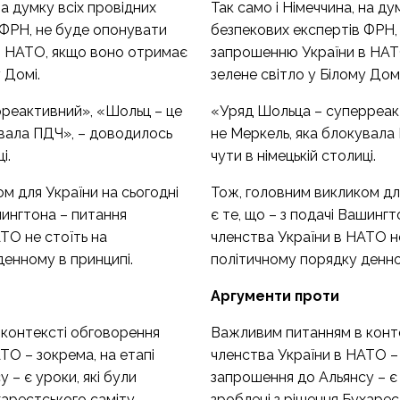
на думку всіх провідних
Так само і Німеччина, на ду
 ФРН, не буде опонувати
безпекових експертів ФРН,
в НАТО, якщо воно отримає
запрошенню України в НАТ
 Домі.
зелене світло у Білому Домі
реактивний», «Шольц – це
«Уряд Шольца – суперреак
увала ПДЧ», – доводилось
не Меркель, яка блокувала
і.
чути в німецькій столиці.
м для України на сьогодні
Тож, головним викликом для
ашингтона – питання
є те, що – з подачі Вашинг
ТО не стоїть на
членства України в НАТО не
денному в принципі.
політичному порядку денно
Аргументи проти
контексті обговорення
Важливим питанням в конт
ТО – зокрема, на етапі
членства України в НАТО – 
 – є уроки, які були
запрошення до Альянсу – є 
харестського саміту.
зроблені з рішення Бухарес