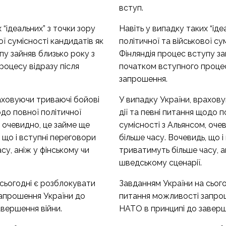
вступ.
 “ідеальних” з точки зору
Навіть у випадку таких “іде
ої сумісності кандидатів як
політичної та військової су
пу зайняв близько року з
Фінляндія процес вступу за
роцесу відразу після
початком вступного процес
запрошення.
аховуючи триваючі бойові
У випадку України, врахов
одо повної політичної
дії та певні питання щодо п
, очевидно, це займе ще
сумісності з Альянсом, оче
, що і вступні переговори
більше часу. Вочевидь, що 
су, аніж у фінському чи
триватимуть більше часу, а
шведському сценарії.
сьогодні є розблокувати
Завданням України на сьог
апрошення України до
питання можливості запро
вершення війни.
НАТО в принципі до заверш