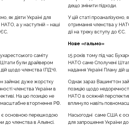
дещо змінити підходи.
мо, як діяти Україні для
У цій статі проаналізуємо, я
НАТО, а у наступній – наші
отримання членства у НАТО,
 ЄС.
дії на треку вступу до ЄС.
Нове
«
гальмо
»
 Бухарестського саміту
15 років тому під час Буха
 Штати були драйвером
НАТО саме Сполучені Шта
 дій щодо членства (ПДЧ).
надання Україні Плану дій 
он займає дуже жорстку
Однак зараз Вашингтон за
ності членства України в
позицію щодо недоречності
ктиві. На цю позицію не
НАТО в осяжній перспектив
омасштабне вторгнення РФ.
вплинуло навіть повномас
А є основною перешкодою
Насьогодні саме США є о
и до членства в Альянсі.
для запрошення України до 