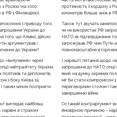
у з Росією (на 1000
протяжність її кордону з Р
ж в РФ з Фінляндією).
кілометрів більше, аніж в Р
епокоєння з приводу того,
Також тут звучать занепоко
запрошення України до
чи не використає РФ запро
я того, що Альянс дійсно
НАТО як підтвердження тог
тін аргументував і
загрожував РФ, чим Путін а
гнення до України?
повномасштабне вторгненн
одо «вилучення» через
І, нарешті, питання щодо «
пції нейтралітету України,
запрошення до НАТО опції 
 політиків та дипломатів,
який, на думку окремих полі
сом з боку Києва за
міг би стати компромісом з
і таким чином посприяти
переговорним столом і та
завершенню війни.
нт виглядає найбільш
Останній контраргумент ви
нарівні зі страхом
ймовірною причиною – нарів
 чому країни на кшталт
подальшої ескалації – чому