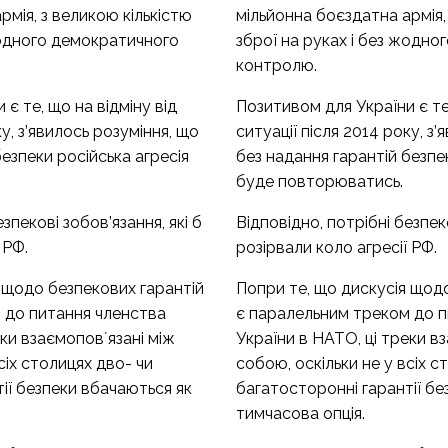
рмія, з великою кількістю
мільйонна боєздатна армія,
жодного демократичного
зброї на руках і без жодн
контролю.
є те, що на відміну від
Позитивом для України є те,
ку, з’явилось розуміння, що
ситуації після 2014 року, з
безпеки російська агресія
без надання гарантій безпе
буде повторюватись.
зпекові зобов’язання, які б
Відповідно, потрібні безпеко
 РФ.
розірвали коло агресії РФ.
 щодо безпекових гарантій
Попри те, що дискусія щод
 до питання членства
є паралельним треком до п
еки взаємоповʼязані між
України в НАТО, ці треки в
сіх столицях дво- чи
собою, оскільки не у всіх с
ії безпеки вбачаються як
багатосторонні гарантії бе
тимчасова опція.