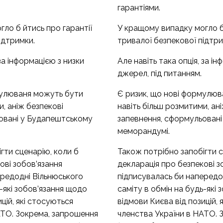
гарантіями.
ло б йтись про гарантії
У кращому випадку могло б 
ідтримки.
тривалої безпекової підтри
 за інформацією з низки
Але навіть така опція, за і
джерел, під питанням.
мулюваня можуть бути
Є ризик, що нові формулю
и, аніж безпекові
навіть більш розмитими, ан
овані у Будапештському
запевнення, сформульован
меморандумі.
гти сценарію, коли б
Також потрібно запобігти с
ові зобов’язання
декларація про безпекові з
ередодні Вільнюського
підписувалась би напередо
ь-які зобов’язання щодо
саміту в обмін на будь-які
цій, які стосуються
відмови Києва від позицій, 
АТО. Зокрема, запрошення
членства України в НАТО. 