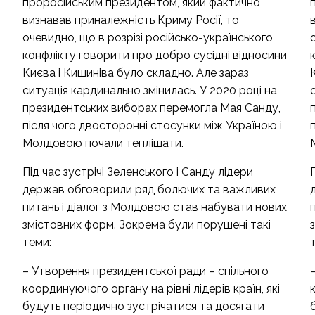
проросійським президентом, який фактично
визнавав приналежність Криму Росії, то
очевидно, що в розрізі російсько-українського
конфлікту говорити про добро сусідні відносини
Києва і Кишиніва було складно. Але зараз
ситуація кардинально змінилась. У 2020 році на
президентських виборах перемогла Мая Санду,
після чого двосторонні стосунки між Україною і
Молдовою почали теплішати.
Під час зустрічі Зеленського і Санду лідери
держав обговорили ряд болючих та важливих
питань і діалог з Молдовою став набувати нових
змістовних форм. Зокрема були порушені такі
теми:
– Утворення президентської ради – спільного
координуючого органу на рівні лідерів країн, які
будуть періодично зустрічатися та досягати