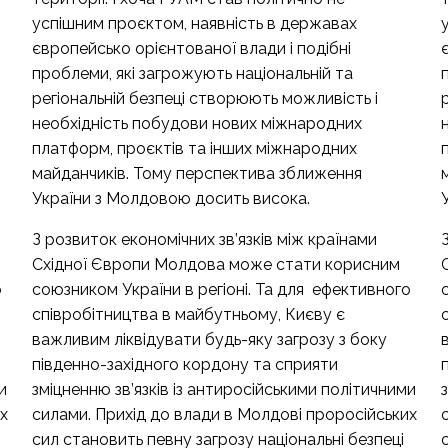
успішним проєктом, наявність в державах
європейсько орієнтованої влади і подібні
проблеми, які загрожують національній та
регіональній безпеці створюють можливість і
необхідність побудови нових міжнародних
платформ, проєктів та інших міжнародних
майданчиків. Тому перспектива зближення
України з Молдовою досить висока.
З розвиток економічних зв’язків між країнами
Східної Європи Молдова може стати корисним
о
союзником України в регіоні. Та для ефективного
співробітництва в майбутньому, Києву є
важливим ліквідувати будь-яку загрозу з боку
південно-західного кордону та сприяти
и
зміцненню зв’язків із антиросійськими політичними
х
силами. Прихід до влади в Молдові проросійських
сил становить певну загрозу національні безпеці