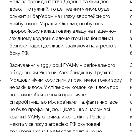
мала за президентства Додона та який досі
доволі потужний, то це, певним чином, буде
служити і бар’єром на шляху європейського
майбутнього України. Окремо, позбутись
проросійську налаштовану владу на південно-
західному кордоні є елементом і національної
безпеки нашої держави, зважаючи на агресію з
боку РФ.
Заснування у 1997 році ГУАМу – регіонального
об’єднанням України, Азербайджану, Грузії та
у
Молдови нічим корисним з практичної точки зору
не закінчилось. У спільному комюніке ішлось про
політичне зближення й практичне
співробітництво між країнами та, фактично, все
це було профанацією. Цікаво, що з часом всі
країни ГУАМу отримали конфлікт з Росією і
мають у зв’язку з агресією РФ окуповані
території. І хоча ГУАМ став політично не