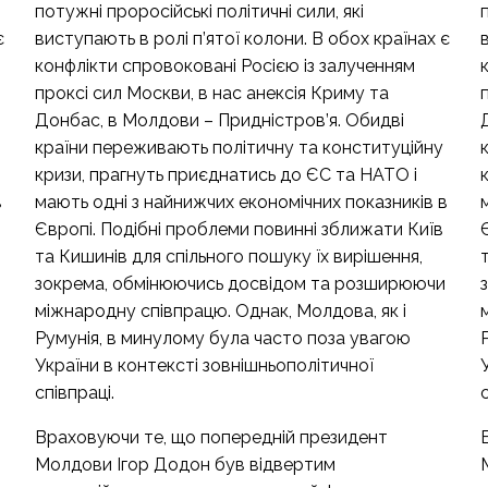
потужні проросійські політичні сили, які
є
виступають в ролі п’ятої колони. В обох країнах є
конфлікти спровоковані Росією із залученням
проксі сил Москви, в нас анексія Криму та
Донбас, в Молдови – Придністров’я. Обидві
країни переживають політичну та конституційну
кризи, прагнуть приєднатись до ЄС та НАТО і
в
мають одні з найнижчих економічних показників в
Європі. Подібні проблеми повинні зближати Київ
та Кишинів для спільного пошуку їх вирішення,
зокрема, обмінюючись досвідом та розширюючи
міжнародну співпрацю. Однак, Молдова, як і
Румунія, в минулому була часто поза увагою
України в контексті зовнішньополітичної
співпраці.
с
Враховуючи те, що попередній президент
Молдови Ігор Додон був відвертим