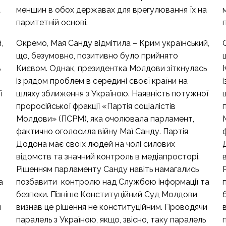
а
меншин в обох державах для врегулювання їх на
паритетній основі.
,
Окремо, Мая Санду відмітила – Крим український,
що, безумовно, позитивно було прийнято
ь
Києвом. Однак, президентка Молдови зіткнулась
із рядом проблем в середині своєї країни на
ї
шляху зближення з Україною. Наявність потужної
проросійської фракції «Партія соціалістів
Молдови» (ПСРМ), яка очолювала парламент,
фактично оголосила війну Маї Санду. Партія
Додона має своїх людей на чолі силових
відомств та значний контроль в медіапросторі.
Рішенням парламенту Санду навіть намагались
а
позбавити контролю над Службою інформації та
безпеки. Пізніше Конституційний Суд Молдови
и
визнав це рішення не конституційним. Проводячи
паралель з Україною, якщо, звісно, таку паралель