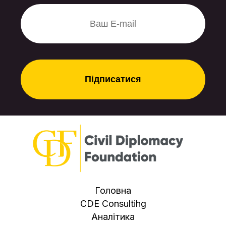
політичної. Саме так варто
розцінювати нинішнє «потепління»
у відносинах з Москвою. І Баку, і
Анкара купують собі спокій на
період запуску стратегічних
маршрутів, не плутаючи тимчасові
тактичні кроки з довгими союзами.
Головна
CDE Consultihg
Аналітика