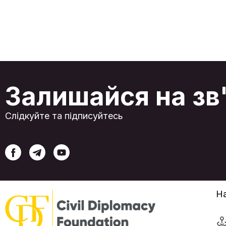
держав Центральної Азії він пропонує
реальний шлях до зміцнення економічного
суверенітету, тоді як для України, чиї
традиційні чорноморські порти перебувають
під загрозою, він надає складну, але життєво
необхідну можливість для реінтеграції у
глобальні ланцюги постачання. Незважаючи н
свою актуалізацію, коридор стикається із
серйозними викликами. Хоча обсяги
вантажоперевезень демонструють стабільн
Залишайся на зв
зростання, що зумовлено об’єднанням
інтересів Китаю, Європейського Союзу та
регіональних держав, його довгострокова
життєздатність залежить від подолання
Слідкуйте та підписуйтесь
значних інфраструктурних обмежень, складно
логістики та високих операційних витрат.
Модернізація ключових каспійських портів є
центральним завданням, проте поточна
пропускна спроможність маршруту
залишається лише незначною часткою від
потужностей його конкурентів. У цих умовах
роль України була в деякій мірі оновлена, адж
її дунайські порти стали найбільш
життєздатною та стратегічною ланкою для
На
зв'язку з чорноморськими вузлами коридору.