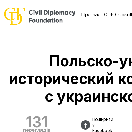
Про нас
CDE Consult
Польско-у
исторический к
с украинск
131
Поширити
у
переглядів
Facebook