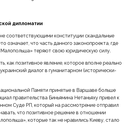
нской дипломатии
л не соответствующими конституции скандальные
о означает, что часть данного законопроекта, где
я Малопольша» теряют свою юридическую силу.
, как позитивное явление, которое вполне реально
украинский диалог в гуманитарном (исторически-
 Национальной Памяти принятые в Варшаве больше
нциал правительства Биньямина Нетаньяху привел к
онном Суде РП, который на рассмотрение отправил
знавать, что позитивное решение в отношении
опольша», которые так не нравились Киеву, стало