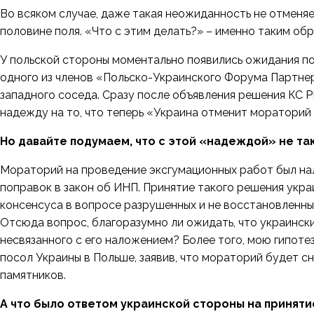
Во всяком случае, даже такая неожиданность не отменяет
половине поля. «Что с этим делать?» – именно таким о
У польской стороны моментально появились ожидания по
одного из членов «Польско-Украинского Форума Партн
западного соседа. Сразу после объявления решения КС 
надежду на то, что теперь «Украина отменит мораторий
Но давайте подумаем, что с этой «надеждой» не та
Мораторий на проведение эксгумационных работ был нал
поправок в закон об ИНП. Принятие такого решения укр
консенсуса в вопросе разрушенных и не восстановленны
Отсюда вопрос, благоразумно ли ожидать, что украинс
несвязанного с его наложением? Более того, мою гипоте
посол Украины в Польше, заявив, что мораторий будет с
памятников.
А что было ответом украинской стороны на приняти