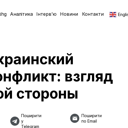
ihg
Аналітика
Інтерв’ю
Новини
Контакти
Engli
краинский
онфликт: взгляд
ой стороны
Поширити
Поширити
у
по Email
Telegram