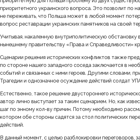
приоритетную для Польши проблему из двух существующ
приоритетного украинского вопроса. Это позволит по н
не переживать, что Польша может в любой момент потеря
вопрос реставрации украинских памятников на своей т
Учитывая, накаленную внутриполитическую обстановку 
нынешнему правительству «Права и Справедливости» к
Сценарии решения исторических конфликтов также предл
по стороне нашего западного соседа заключается в не
событий и связанных с ними героев. Другими словами, п
Трагедии и однозначное осуждение действий солдат УПА в
Естественно, такое решение двустороннего историческо
автор лично выступает за таким сценарием. Но, как извес
шаг по энному кол-ву причин. Потому необходимо рассм
котором обе стороны садятся за стол политических пер
действий.
В данный момент, с целью разблокировки переговоров, 