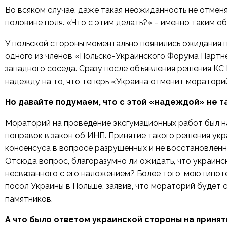
Во всяком случае, даже такая неожиданность не отменя
половине поля. «Что с этим делать?» – именно таким 
У польской стороны моментально появились ожидания п
одного из членов «Польско-Украинского Форума Парт
западного соседа. Сразу после объявления решения КС
надежду на то, что теперь «Украина отменит моратори
Но давайте подумаем, что с этой «надеждой» не т
Мораторий на проведение эксгумационных работ был на
поправок в закон об ИНП. Принятие такого решения ук
консенсуса в вопросе разрушенных и не восстановленн
Отсюда вопрос, благоразумно ли ожидать, что украин
несвязанного с его наложением? Более того, мою гипо
посол Украины в Польше, заявив, что мораторий будет 
памятников.
А что было ответом украинской стороны на принят