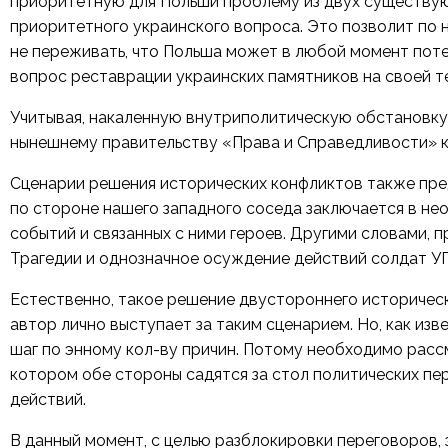
приоритетную для Польши проблему из двух существу
приоритетного украинского вопроса. Это позволит по 
не переживать, что Польша может в любой момент потер
вопрос реставрации украинских памятников на своей 
Учитывая, накаленную внутриполитическую обстановку
нынешнему правительству «Права и Справедливости» 
Сценарии решения исторических конфликтов также пред
по стороне нашего западного соседа заключается в н
событий и связанных с ними героев. Другими словами, 
Трагедии и однозначное осуждение действий солдат УПА
Естественно, такое решение двустороннего историческ
автор лично выступает за таким сценарием. Но, как изв
шаг по энному кол-ву причин. Потому необходимо расс
котором обе стороны садятся за стол политических п
действий.
В данный момент, с целью разблокировки переговоров,