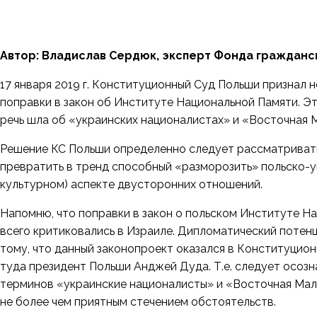
Автор: Владислав Сердюк, эксперт Фонда гражданс
17 января 2019 г. Конституционный Суд Польши признал
поправки в закон об Институте Национальной Памяти. Это
речь шла об «украинских националистах» и «Восточная
Решение КС Польши определенно следует рассматривать,
превратить в тренд способный «разморозить» польско-у
культурном) аспекте двусторонних отношений.
Напомню, что поправки в закон о польском Институте Н
всего критиковались в Израиле. Дипломатический потенц
тому, что данный законопроект оказался в Конституцио
туда президент Польши Анджей Дуда. Т.е. следует осозн
терминов «украинские националисты» и «Восточная Мало
не более чем приятным стечением обстоятельств.