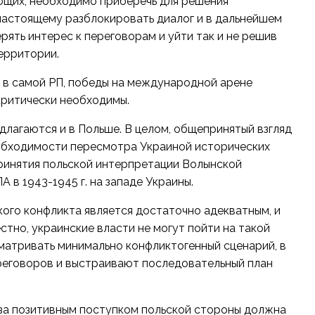
ющих, необходимо приберечь для решения
настоящему разблокировать диалог и в дальнейшем
ять интерес к переговорам и уйти так и не решив
территории.
 в самой РП, победы на международной арене
критически необходимы.
лагаются и в Польше. В целом, общепринятый взгляд
еобходимости пересмотра Украиной исторических
принятия польской интерпретации Волынской
 в 1943-1945 г. на западе Украины.
ого конфликта является достаточно адекватным, и
естно, украинские власти не могут пойти на такой
матривать минимально конфликтогенный сценарий, в
ереговоров и выстраивают последовательный план
 за позитивным поступком польской стороны должна