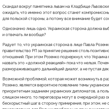
Скандал вокруг памятника львам на Кладбище Львовских
ожидать, что именно этот вопрос станет компромиссны
для польской стороны, а потому все внимание будет с
Однозначно лишь одно. Украинская сторона должна выб
и отвечать ли вообще?
Радует то, что украинская сторона в лице Павла Розен
правительство РП за принятие решения столь позитивн
отношений. При этом Розенко подчеркнул, что Украина 
назвать это «должной реакцией» пока что нельзя. Поч
размораживающего дальнейший диалог, а не пустая дек
Возможной проблемой, которая может возникнуть в раз
Розенко, является вероятное появление темы украински
приоритетным заданием украинских дипломатов, а поль
слишком много, то переговоры могут в очередной раз о
бескорыстный шаг в сторону примирения, при этом, не 