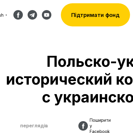
Підтримати фонд
sh
▼
Польско-у
исторический ко
с украинск
Поширити
переглядів
у
Facebook