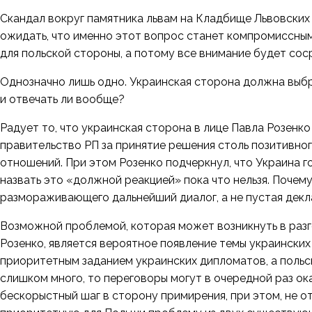
Скандал вокруг памятника львам на Кладбище Львовских 
ожидать, что именно этот вопрос станет компромиссным
для польской стороны, а потому все внимание будет со
Однозначно лишь одно. Украинская сторона должна выбра
и отвечать ли вообще?
Радует то, что украинская сторона в лице Павла Розенк
правительство РП за принятие решения столь позитивно
отношений. При этом Розенко подчеркнул, что Украина г
назвать это «должной реакцией» пока что нельзя. Почем
размораживающего дальнейший диалог, а не пустая декл
Возможной проблемой, которая может возникнуть в разг
Розенко, является вероятное появление темы украинских
приоритетным заданием украинских дипломатов, а польск
слишком много, то переговоры могут в очередной раз ок
бескорыстный шаг в сторону примирения, при этом, не от