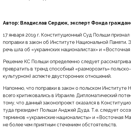
Автор: Владислав Сердюк, эксперт Фонда гражда
17 января 2019 г. Конституционный Суд Польши призна
поправки в закон об Институте Национальной Памяти. Эт
речь шла об «украинских националистах» и «Восточна
Решение КС Польши определенно следует рассматривать
превратить в тренд способный «разморозить» польско-
культурном) аспекте двусторонних отношений.
Напомню, что поправки в закон о польском Институте
всего критиковались в Израиле. Дипломатический поте
тому, что данный законопроект оказался в Конституци
туда президент Польши Анджей Дуда. Т.е. следует осо
терминов «украинские националисты» и «Восточная Мал
не более чем приятным стечением обстоятельств.