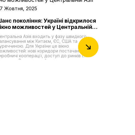
7 Жовтня, 2025
анс покоління: Україні відкрилося
ікно можливостей у Центральній
зії
ентральна Азія входить у фазу швидкого
алансування між Китаєм, ЄС, США та
уреччиною. Для України це вікно
ожливостей: нові коридори постачання,
иробничі кооперації, доступ до ринків і
ировини. Водночас є й неприємна правда:
ержави ЦА зберігають глибокі бізнес-зв'язки з
осією і подекуди допомагають обходити
анкції. Та їхня відносна залежність від Москви
омітно зменшується. Столиці регіону – на
рикладі агресії Росії проти України – краще
свідомлюють власні ризики і системно
осилюють безпеку, зокрема через
рганізацію тюркських держав (ОТД), яка
абирає політичної й логістичної ваги. Регіон у
алансі: як слабшає російський вплив і кого це
ідсилює?