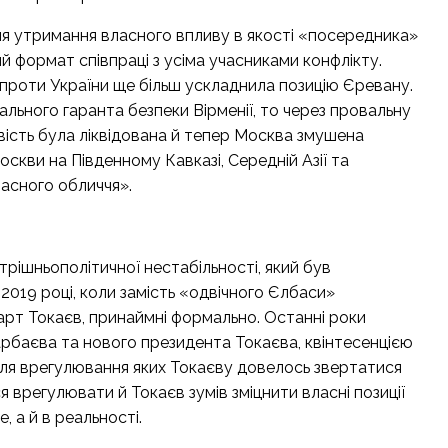
ля утримання власного впливу в якості «посередника»
 формат співпраці з усіма учасниками конфлікту.
 проти України ще більш ускладнила позицію Єревану.
ального гаранта безпеки Вірменії, то через провальну
вість була ліквідована й тепер Москва змушена
скви на Південному Кавказі, Середній Азії та
ласного обличчя».
рішньополітичної нестабільності, який був
2019 році, коли замість «одвічного Єлбаси»
т Токаєв, принаймні формально. Останні роки
рбаєва та нового президента Токаєва, квінтесенцією
адля врегулювання яких Токаєву довелось звертатися
 врегулювати й Токаєв зумів зміцнити власні позиції
, а й в реальності.