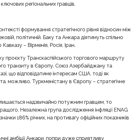
 ключових регіональних гравців.
 контексті формування стратегічного рівня відносин між
овій, політичній. Баку та Анкара діятимуть спільно
Кавказу – Вірменія, Росія, Іран.
ску проєкту Транскаспійського торгового маршруту
ого транзиту в Європу. Союз Азербайджану та
азі, що відповідатиме інтересам США, тоді як
а, можливо, Туркменістану в Європу – стратегічне
алишається надзвичайно потужним гравцем, то
кращого. Незалежна група дослідження інфляції ENAG
означки 186% річних, на противагу офіційних показників
чні амбіції Анкари, попри дуже сприятливу