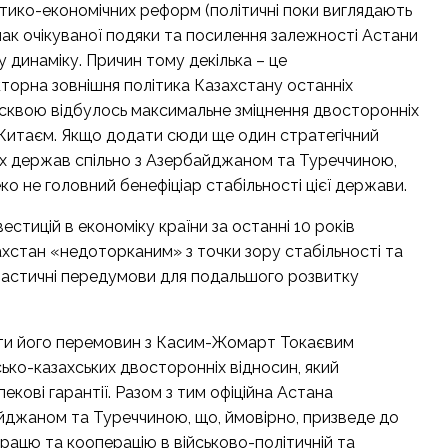
ико-економічних реформ (політичні поки виглядають
нак очікуваної подяки та посилення залежності Астани
 динаміку. Причин тому декілька – це
торна зовнішня політика Казахстану останніх
осквою відбулось максимальне зміцнення двосторонніх
Китаєм. Якщо додати сюди ще один стратегічний
их держав спільно з Азербайджаном та Туреччиною,
ко не головний бенефіціар стабільності цієї держави.
естицій в економіку країни за останні 10 років
хстан «недоторканим» з точки зору стабільності та
нтастичні передумови для подальшого розвитку
тати його перемовин з Касим-Жомарт Токаєвим
ько-казахських двосторонніх відносин, який
пекові гарантії. Разом з тим офіційна Астана
йджаном та Туреччиною, що, ймовірно, призведе до
працю та кооперацію в військово-політичній та