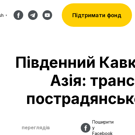
Підтримати фонд
sh
▼
Південний Кавк
Азія: тран
пострадянськ
Поширити
переглядів
у
Facebook