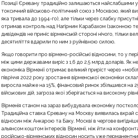
Позиції Єревану традиційно залишаються найслабшими у 
токсичний військово-політичний союз з Москвою, який ви
яка тривала до 1994-го), але тільки через слабку присутн
отримав контроль над Нагірним Карабахом (законною те
дивідендів не приніс вірменській стороні нічого, тільки в
десятиліття вдарили по ним з руйнівною силою.
Якщо говорити про вірмено-російські відносини, то у пері
між цими державами виріс з 1,6 до 2,5 млрд доларів. Як 
економіка Вірменії отримає великий приріст через «мобіліз
півріччя 2022 року зростання вірменської економіки скла
виросла майже на 15%, фінансовий ринок збільшився на 25
військових дій, загроза якої зберігається на високому рів
Вірменія станом на зараз вибудувала економіку постколон
Традиційна ставка Єревану на Москву виявилась вкрай 
відносин між Анкарою та Баку. Москві в чергове вигідні
альянсом коштом інтересів Вірменії, ніж йти на конфрон
російсько-вірменських відносин носить уже перманентни