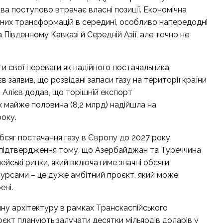
ва поступово втрачає власні позиції. Економічна
чних трансформацій в середині, особливо напередодні
 Південному Кавказі й Середній Азії, але точно не
 свої переваги як надійного постачальника
 заявив, що розвідані запаси газу на території країни
 Алієв додав, що торішній експорт
х майже половина (8,2 млрд) надійшла на
року.
бсяг постачання газу в Європу до 2027 року
е підтвердження тому, що Азербайджан та Туреччина
йські ринки, який включатиме значні обсяги
есурсами – це дуже амбітний проєкт, який може
ені.
ну архітектуру в рамках Транскаспійського
проєкт планують залучати десятки мільярдів доларів у