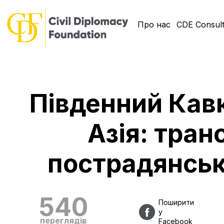
Про нас
CDE Consult
Південний Кав
Азія: тра
пострадянськ
540
Поширити
у
переглядів
Facebook