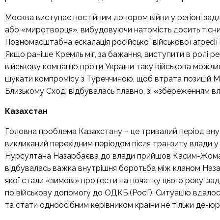
Москва виступає постійним донором війни у регіоні зад
або «миротворця», вибудовуючи натомість досить тісний
Повномасштабна ескалація російської військової агресії
Якщо раніше Кремль міг, за бажання, виступити в ролі ре
військову компанію проти України таку військова можли
шукати компромісу з Туреччиною, щоб втрата позицій Мо
Близькому Сході відбувалась плавно, зі «збереженням в
Казахстан
Головна проблема Казахстану – це тривалий період внут
викликаний перехідним періодом після транзиту влади у 
Нурсултана Назарбаєва до влади прийшов Касим-Жомар
відбувалась важка внутрішня боротьба між кланом Наза
якої стали «зимові» протести на початку цього року, з
по військову допомогу до ОДКБ (Росії). Ситуацію вдалося
та стати одноосібним керівником країни не тільки де-юре