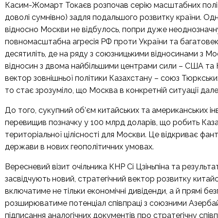
Касим-Жомарт Токаєв розпочав серію масштабних політ
доволі сумнівно) задля подальшого розвитку країни. Од
відносно Москви не відбулось, попри дуже неоднозначну
повномасштабна агресія РФ проти України та багатовек
десятиліть, де на ряду з союзницькими відносинами з М
відносин з двома найбільшими центрами сили – США та 
вектор зовнішньої політики Казахстану – союз Тюркськ
то стає зрозуміло, що Москва в конкретній ситуації дале
До того, сукупний об’єм китайських та американських інв
перевищив позначку у 100 млрд доларів, що робить Каза
територіальної цілісності для Москви. Це відкриває фа
держави в нових геополітичних умовах.
Вересневий візит очільника КНР Сі Цзіньпіна та резуль
засвідчують новий, стратегічний вектор розвитку китайс
включатиме не тільки економічні дивіденди, а й прямі без
розширюватиме потенціал співпраці з союзними Азерба
підписання аналогічних документів про стратегічну спів