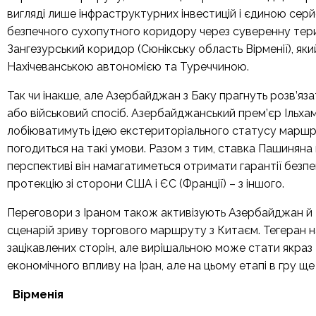
вигляді лише інфраструктурних інвестицій і єдиною се
безпечного сухопутного коридору через суверенну терит
Зангезурський коридор (Сюнікську область Вірменії), як
Нахічеванською автономією та Туреччиною.
Так чи інакше, але Азербайджан з Баку прагнуть розв’яз
або військовий спосіб. Азербайджанський прем’єр Ільха
лобіюватимуть ідею екстериторіального статусу маршрут
погодиться на такі умови. Разом з тим, ставка Пашиняна 
перспективі він намагатиметься отримати гарантії безпе
протекцію зі сторони США і ЄС (Франції) – з іншого.
Переговори з Іраном також активізують Азербайджан й 
сценарій зриву торгового маршруту з Китаєм. Тегеран 
зацікавлених сторін, але вирішальною може стати якраз т
економічного впливу на Іран, але на цьому етапі в гру щ
Вірменія