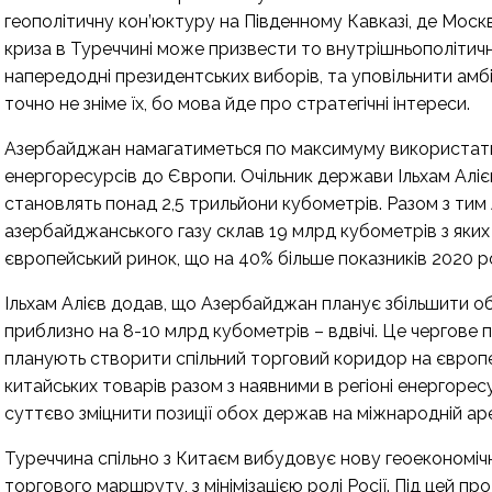
геополітичну кон’юктуру на Південному Кавказі, де Москв
криза в Туреччині може призвести то внутрішньополітич
напередодні президентських виборів, та уповільнити амбіц
точно не зніме їх, бо мова йде про стратегічні інтереси.
Азербайджан намагатиметься по максимуму використати 
енергоресурсів до Європи. Очільник держави Ільхам Алієв 
становлять понад 2,5 трильйони кубометрів. Разом з тим
азербайджанського газу склав 19 млрд кубометрів з яких
європейський ринок, що на 40% більше показників 2020 р
Ільхам Алієв додав, що Азербайджан планує збільшити об
приблизно на 8-10 млрд кубометрів – вдвічі. Це чергов
планують створити спільний торговий коридор на європей
китайських товарів разом з наявними в регіоні енергоре
суттєво зміцнити позиції обох держав на міжнародній аре
Туреччина спільно з Китаєм вибудовує нову геоекономіч
торгового маршруту, з мінімізацією ролі Росії. Під цей п