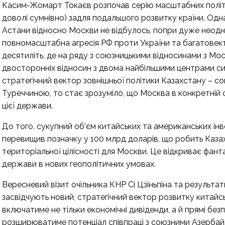
Касим-Жомарт Токаєв розпочав серію масштабних політи
доволі сумнівно) задля подальшого розвитку країни. Одн
Астани відносно Москви не відбулось, попри дуже неодно
повномасштабна агресія РФ проти України та багатовект
десятиліть, де на ряду з союзницькими відносинами з Мо
двосторонніх відносин з двома найбільшими центрами с
стратегічний вектор зовнішньої політики Казахстану – 
Туреччиною, то стає зрозуміло, що Москва в конкретній с
цієї держави.
До того, сукупний об’єм китайських та американських інве
перевищив позначку у 100 млрд доларів, що робить Каза
територіальної цілісності для Москви. Це відкриває фан
держави в нових геополітичних умовах.
Вересневий візит очільника КНР Сі Цзіньпіна та резуль
засвідчують новий, стратегічний вектор розвитку китайс
включатиме не тільки економічні дивіденди, а й прямі безп
розширюватиме потенціал співпраці з союзними Азербай