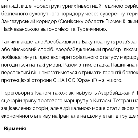
вигляді лише інфраструктурних інвестицій і єдиною сер
безпечного сухопутного коридору через суверенну терит
Зангезурський коридор (Сюнікську область Вірменії), яки
Нахічеванською автономією та Туреччиною.
Так чи інакше, але Азербайджан з Баку прагнуть розв’яз
або військовий спосіб. Азербайджанський прем’єр Ільха
лобіюватимуть ідею екстериторіального статусу маршрут
погодиться на такі умови. Разом з тим, ставка Пашиняна 
перспективі він намагатиметься отримати гарантії безпек
протекцію зі сторони США і ЄС (Франції) – з іншого.
Переговори з Іраном також активізують Азербайджан й Т
сценарій зриву торгового маршруту з Китаєм. Тегеран н
зацікавлених сторін, але вирішальною може стати якраз та
економічного впливу на Іран, але на цьому етапі в гру щ
Вірменія