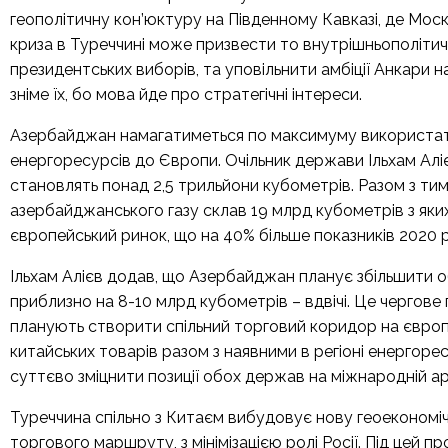
геополітичну кон’юктуру на Південному Кавказі, де Моск
криза в Туреччині може призвести то внутрішньополіти
президентських виборів, та уповільнити амбіції Анкари на
зніме їх, бо мова йде про стратегічні інтереси.
Азербайджан намагатиметься по максимуму використати
енергоресурсів до Європи. Очільник держави Ільхам Алієв
становлять понад 2,5 трильйони кубометрів. Разом з тим
азербайджанського газу склав 19 млрд кубометрів з яки
європейський ринок, що на 40% більше показників 2020 
Ільхам Алієв додав, що Азербайджан планує збільшити о
приблизно на 8-10 млрд кубометрів – вдвічі. Це чергов
планують створити спільний торговий коридор на європе
китайських товарів разом з наявними в регіоні енергор
суттєво зміцнити позиції обох держав на міжнародній ар
Туреччина спільно з Китаєм вибудовує нову геоекономіч
торгового маршруту, з мінімізацією ролі Росії. Під цей 