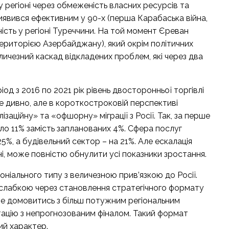
регіоні через обмеженість власних ресурсів та
иявився ефективним у 90-х (перша Карабаська війна,
ність у регіоні Туреччини. На той момент Єреван
риторією Азербайджану), який окрім політичних
величезний каскад відкладених проблем, які через два
іод з 2016 по 2021 рік рівень двосторонньої торгівлі
не дивно, але в короткостроковій перспективі
заційну» та «офшорну» міграції з Росії. Так, за перше
ало 11% замість запланованих 4%. Сфера послуг
5%, а будівельний сектор – на 21%. Але ескалація
вні, може повністю обнулити усі показники зростання.
ніального типу з величезною прив’язкою до Росії.
 слабкою через становлення стратегічного формату
іше домовитись з більш потужним регіональним
нтацію з непрогнозованим фіналом. Такий формат
ий характер.