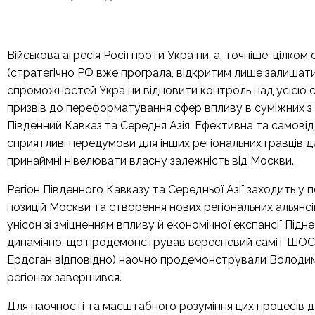
Військова агресія Росії проти України, а, точніше, цілк
(стратегічно РФ вже програла, відкритим лише залишати
спроможностей України відновити контроль над усією
призвів до переформатування сфер впливу в суміжних з 
Південний Кавказ та Середня Азія. Ефективна та самов
сприятливі передумови для інших регіональних гравців д
принаймні нівелювати власну залежність від Москви.
Регіон Південного Кавказу та Середньої Азії заходить у
позицій Москви та створення нових регіональних альянс
унісон зі зміцненням впливу й економічної експансії Підн
динамічно, що продемонстрував вересневий саміт ШОС, д
Ердоган відповідно) наочно продемонстрували Володими
регіонах завершився.
Для наочності та масштабного розуміння цих процесів 