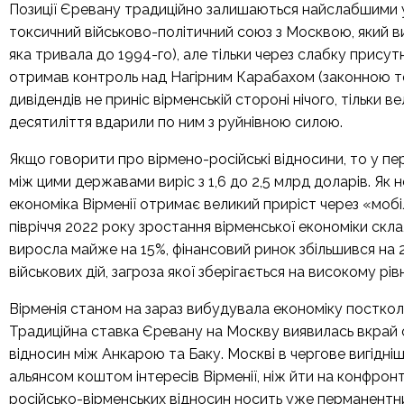
Позиції Єревану традиційно залишаються найслабшими у 
токсичний військово-політичний союз з Москвою, який в
яка тривала до 1994-го), але тільки через слабку присут
отримав контроль над Нагірним Карабахом (законною те
дивідендів не приніс вірменській стороні нічого, тільки 
десятиліття вдарили по ним з руйнівною силою.
Якщо говорити про вірмено-російські відносини, то у пер
між цими державами виріс з 1,6 до 2,5 млрд доларів. Як 
економіка Вірменії отримає великий приріст через «мобілі
півріччя 2022 року зростання вірменської економіки скл
виросла майже на 15%, фінансовий ринок збільшився на 2
військових дій, загроза якої зберігається на високому рі
Вірменія станом на зараз вибудувала економіку постколо
Традиційна ставка Єревану на Москву виявилась вкрай
відносин між Анкарою та Баку. Москві в чергове вигідн
альянсом коштом інтересів Вірменії, ніж йти на конфро
російсько-вірменських відносин носить уже перманентн