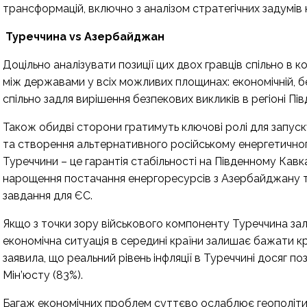
трансформацій, включно з аналізом стратегічних задумів 
Туреччина
vs
Азербайджан
Доцільно аналізувати позиції цих двох гравців спільно в 
між державами у всіх можливих площинах: економічній, бе
спільно задля вирішення безпекових викликів в регіоні Півд
Також обидві сторони гратимуть ключові ролі для запус
та створення альтернативного російському енергетично
Туреччини – це гарантія стабільності на Південному Кавк
нарощення постачання енергоресурсів з Азербайджану та
завдання для ЄС.
Якщо з точки зору військового компоненту Туреччина за
економічна ситуація в середині країни залишає бажати к
заявила, що реальний рівень інфляції в Туреччині досяг по
Мін’юсту (83%).
Багаж економічних проблем суттєво ослаблює геополітич