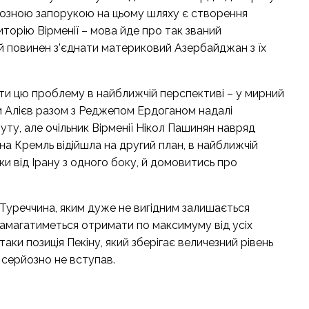
рйозною запорукою на цьому шляху є створення
орію Вірменії – мова йде про так званий
ий повинен з’єднати материковий Азербайджан з їх
ати цю проблему в найближчій перспективі – у мирний
м Алієв разом з Реджепом Ердоганом надалі
у, але очільник Вірменії Нікол Пашинян навряд
на Кремль відійшла на другий план, в найближчій
ки від Ірану з одного боку, й домовитись про
Туреччина, яким дуже не вигідним залишається
намагатиметься отримати по максимуму від усіх
аки позиція Пекіну, який зберігає величезний рівень
е серйозно не вступав.