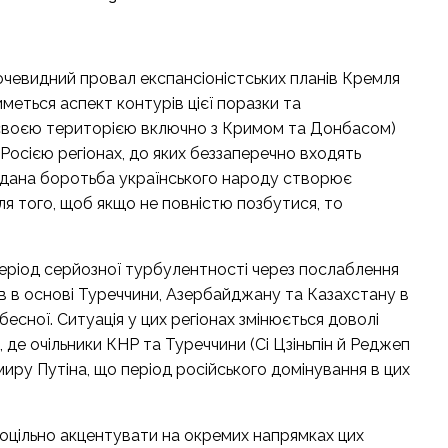
ом очевидний провал експансіоністських планів Кремля
меться аспект контурів цієї поразки та
 своєю територією включно з Кримом та Донбасом)
Росією регіонах, до яких беззаперечно входять
іддана боротьба українського народу створює
ля того, щоб якщо не повністю позбутися, то
 період серйозної турбулентності через послаблення
ів в основі Туреччини, Азербайджану та Казахстану в
ебесної. Ситуація у цих регіонах змінюється доволі
е очільники КНР та Туреччини (Сі Цзіньпін й Реджеп
ру Путіна, що період російського домінування в цих
доцільно акцентувати на окремих напрямках цих