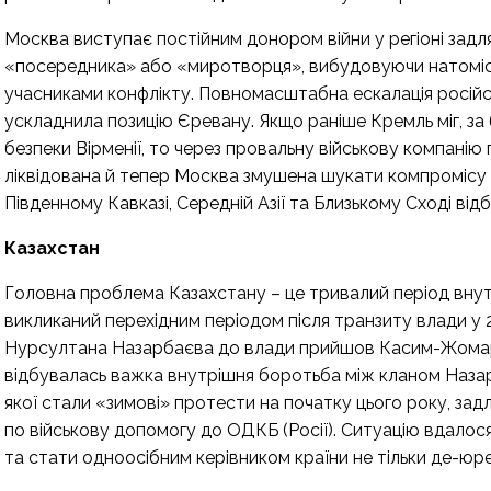
Москва виступає постійним донором війни у регіоні задл
«посередника» або «миротворця», вибудовуючи натомість
учасниками конфлікту. Повномасштабна ескалація російськ
ускладнила позицію Єревану. Якщо раніше Кремль міг, за
безпеки Вірменії, то через провальну військову компанію
ліквідована й тепер Москва змушена шукати компромісу 
Південному Кавказі, Середній Азії та Близькому Сході ві
Казахстан
Головна проблема Казахстану – це тривалий період внутр
викликаний перехідним періодом після транзиту влади у 2
Нурсултана Назарбаєва до влади прийшов Касим-Жомарт
відбувалась важка внутрішня боротьба між кланом Назар
якої стали «зимові» протести на початку цього року, за
по військову допомогу до ОДКБ (Росії). Ситуацію вдалося
та стати одноосібним керівником країни не тільки де-юре,