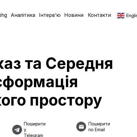
ihg
Аналітика
Інтерв’ю
Новини
Контакти
Engli
каз та Середня
нсформація
ого простору
Поширити
Поширити
у
по Email
Telegram