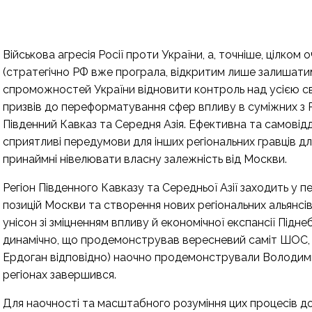
Військова агресія Росії проти України, а, точніше, цілко
(стратегічно РФ вже програла, відкритим лише залишатим
спроможностей України відновити контроль над усією 
призвів до переформатування сфер впливу в суміжних з Р
Південний Кавказ та Середня Азія. Ефективна та самові
сприятливі передумови для інших регіональних гравців дл
принаймні нівелювати власну залежність від Москви.
Регіон Південного Кавказу та Середньої Азії заходить у 
позицій Москви та створення нових регіональних альянсі
унісон зі зміцненням впливу й економічної експансії Підне
динамічно, що продемонстрував вересневий саміт ШОС, д
Ердоган відповідно) наочно продемонстрували Володимир
регіонах завершився.
Для наочності та масштабного розуміння цих процесів д