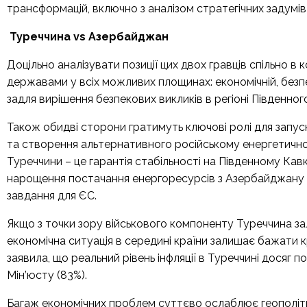
трансформацій, включно з аналізом стратегічних задумів
Туреччина
vs
Азербайджан
Доцільно аналізувати позиції цих двох гравців спільно в
державами у всіх можливих площинах: економічній, безпек
задля вирішення безпекових викликів в регіоні Південного 
Також обидві сторони гратимуть ключові ролі для запу
та створення альтернативного російському енергетичн
Туреччини – це гарантія стабільності на Південному Кавк
нарощення постачання енергоресурсів з Азербайджану т
завдання для ЄС.
Якщо з точки зору військового компоненту Туреччина з
економічна ситуація в середині країни залишає бажати 
заявила, що реальний рівень інфляції в Туреччині досяг п
Мін’юсту (83%).
Багаж економічних проблем суттєво ослаблює геополіти