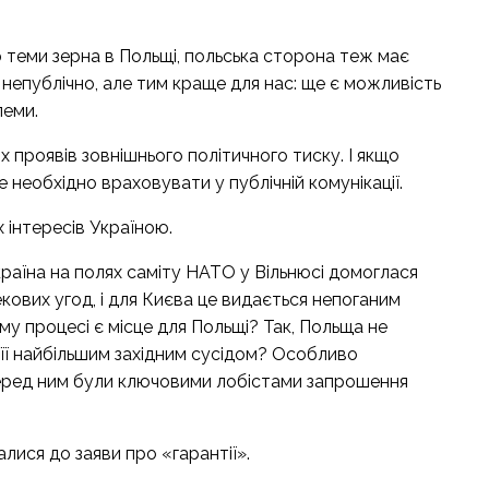
 теми зерна в Польщі, польська сторона теж має
 непублічно, але тим краще для нас: ще є можливість
леми.
 проявів зовнішнього політичного тиску. І якщо
 необхідно враховувати у публічній комунікації.
 інтересів Україною.
Україна на полях саміту НАТО у Вільнюсі домоглася
кових угод, і для Києва це видається непоганим
му процесі є місце для Польщі? Так, Польща не
з її найбільшим західним сусідом? Особливо
 перед ним були ключовими лобістами запрошення
алися до заяви про «гарантії».