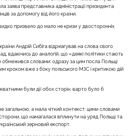
ила заява представника адміністрації президента
нців за допомогу від його країни.
 швидко призвело до мало не кризи у двосторонніх
раїни Андрій Сибіга відреагував на слова свого
клад, вдаючись до аналогій, що «деякі політики стають
е обмежився словами: одразу за цим
посла Польщі
им кроком
вже з боку польського МЗС і критикою дій
екватними були дії обох сторін, варто було б
е загальною, а мала чіткий контекст: цими словами
 сторони, що намагалася вплинути на уряд Польщі та
країнський зерновий експорт.