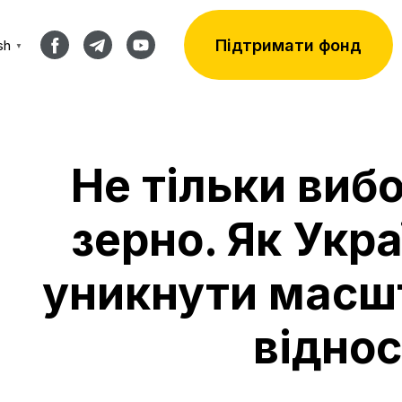
Підтримати фонд
sh
▼
Не тільки вибо
зерно. Як Укра
уникнути масшт
відно