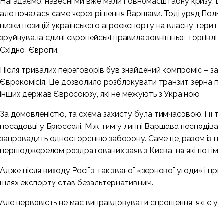
Нагадаємо, навесні ми вже мали повномасштабну кризу, щ
але почалася саме через рішення Варшави. Тоді уряд По
низки позицій українського агроекспорту на власну тери
зруйнувала єдині європейські правила зовнішньої торгівл
Східної Європи.
Після тривалих переговорів був знайдений компроміс – 
Єврокомісія. Це дозволило розблокувати транзит зерна по
інших держав Євросоюзу, які не межують з Україною.
За домовленістю, та схема захисту була тимчасовою, і її т
посадовці у Брюсселі. Між тим у липні Варшава несподіван
запровадить односторонню заборону. Саме це, разом із 
першоджерелом роздратованих заяв з Києва, на які потім
Адже після виходу Росії з так званої «зернової угоди» і 
шлях експорту став безальтернативним.
Але нервовість не має виправдовувати спрощення, які є у