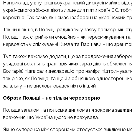
Наприклад, у внутрішньоукраїнській дискусії майже відс
українського збіжжя діють лише для п’яти країн ЄС, то
коректно. Так само, як немає і заборон на український 
Так чи інакше, в Польщі радикальну
заяву
прем’єр-мініст
Польщі теж сприйняли емоційно – як пересмикування та 
нервовість у спілкуванні Києва та Варшави – що зрешто
Тут також важливо додати, що за продовження заборони 
урядовці всіх п’ять країн, для яких зараз діють обмеженн
Болгарія) підписали декларацію про наміри підтримуват
так різко, як Польща, та ще й з обіцянкою односторонньо
загальну – не висловлювався ніхто інший.
Образи Польщі – не тільки через зерно
Польща загалом та польська дипломатія зокрема завжди 
враження, що Україна цього не врахувала.
Якщо суперечка між сторонами стосується виключно меха