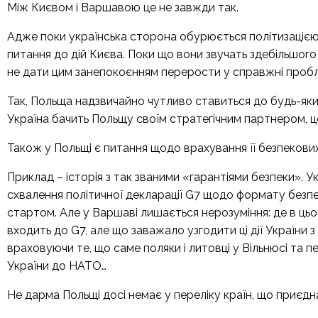
Між Києвом і Варшавою це не завжди так.
Адже поки українська сторона обурюється політизацією
питання до дій Києва. Поки що вони звучать здебільшого
не дати цим занепокоєнням перерости у справжні проб
Так, Польща надзвичайно чутливо ставиться до будь-яких
Україна бачить Польщу своїм стратегічним партнером, це
Також у Польщі є питання щодо врахування її безпекових
Приклад – історія з так званими «гарантіями безпеки». 
схвалення політичної декларації G7 щодо формату безпе
стартом. Але у Варшаві лишається нерозуміння: де в цьо
входить до G7, але що заважало узгодити ці дії України 
враховуючи те, що саме поляки і литовці у Вільнюсі та
України до НАТО…
Не дарма Польщі досі
немає у переліку країн
, що приєдн