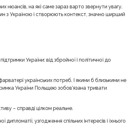
них нюансів, на які саме зараз варто звернути увагу.
н з Україною і створюють контекст, значно ширший
ідтримки України: від збройної і політичної до
 фарватері українських потреб. І якими б близькими не
тримка України Польщею зобов’язана тривати
тиву – справді цілком реальне.
 дипломатії, узгодження спільних інтересів і їхнього