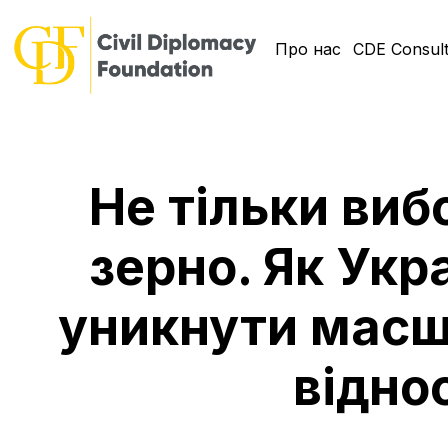
Про нас
CDE Consult
Не тільки виб
зерно. Як Укр
уникнути масш
відно