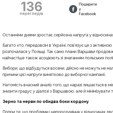
136
Поширити
у
переглядів
Facebook
Останніми днями зростає серйозна напруга у відносин
Багато хто, передовсім в Україні, пов’язує це з актив
розпочалася у Польщі. Так само плани Варшави продовж
найчастіше також асоціюють зі змаганням польських полі
Вибори, що відбудуться восени, дійсно не можуть не ма
причини цієї напруги винятково до виборчої кампанії.
Натомість вчасний аналіз того, що наразі лишається в м
знизити градус у діалозі з Варшавою, але й мінімізувати 
Зерно та нерви по обидва боки кордону
Попри те, що проблеми і непорозуміння у відносинах дв