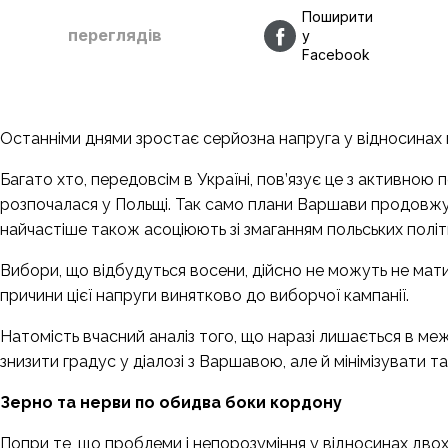
Поширити
переглядів
у
Facebook
Останніми днями зростає серйозна напруга у відносинах
Багато хто, передовсім в Україні, пов’язує це з активно
розпочалася у Польщі. Так само плани Варшави продовжу
найчастіше також асоціюють зі змаганням польських політ
Вибори, що відбудуться восени, дійсно не можуть не мат
причини цієї напруги винятково до виборчої кампанії.
Натомість вчасний аналіз того, що наразі лишається в ме
знизити градус у діалозі з Варшавою, але й мінімізувати т
Зерно та нерви по обидва боки кордону
Попри те, що проблеми і непорозуміння у відносинах дво