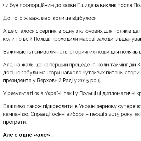
чи був пропорційним до заяви Пшидача виклик посла По
До того ж важливо, коли це відбулося.
А це сталося 1 серпня, в одну з ключових для поляків да
коли по всій Польщі проходили масові заходи із вшанува
Важливість і символічність історичних подій для поляків
Але, на жаль, це не перший прецедент, коли таймінг дій К
досі не забули маневри навколо чутливих питань історичн
президента у Верховній Раді у 2015 році.
У результаті як в Україні, так і у Польщі ці дипломатичн
Важливо також підкреслити: в Україні зернову супереч
кампанією. Справді, осінні вибори – перші з 2015 року, 
програти.
Але є одне
«
але
»
.