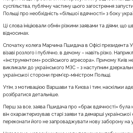
суспільства, публічну частину цього загострення запуст
Польщі про необхідність «більшої вдячності» з боку украї
Ці слова ініціювали обмін різкими заявами та діями, що
відносинах.
Спочатку колега Марчина Пшидача в Офісі президента Ук
візаві розлого і публічно, в дечому – навіть різко. Напри
«інструментом» російського агресора». Причому Київ н
викликали
до українського МЗС – з наступним
дзеркальн
української сторони
прем’єр-міністром Польщі
.
Утім, з мотивацією Варшави та Києва і тим, наскільки ад
розібратися детальніше.
Перш за все, заява Пшидача про «брак вдячності» була н
він охарактеризував старі заяви та демарші української
переконати його не запроваджувати нову заборону на у