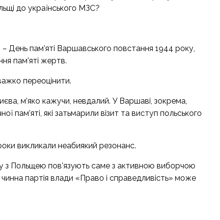
льщі до українського МЗС?
т – День пам’яті Варшавського повстання 1944 року,
ння пам’яті жертв.
 важко переоцінити.
иєва, м’яко кажучи, невдалий. У Варшаві, зокрема,
ої пам’яті, які затьмарили візит та виступ польського
і кроки викликали неабиякий резонанс.
ку з Польщею пов’язують саме з активною виборчою
які чинна партія влади «Право і справедливість» може