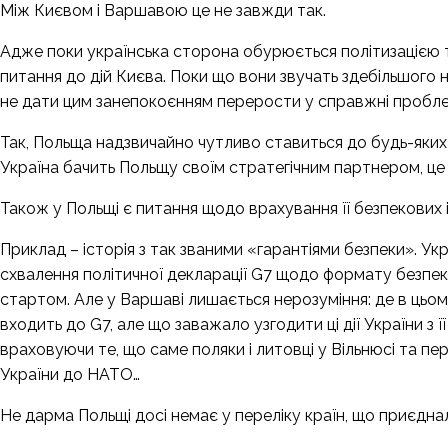
Між Києвом і Варшавою це не завжди так.
Адже поки українська сторона обурюється політизацією т
питання до дій Києва. Поки що вони звучать здебільшого 
не дати цим занепокоєнням перерости у справжні пробле
Так, Польща надзвичайно чутливо ставиться до будь-яких 
Україна бачить Польщу своїм стратегічним партнером, це н
Також у Польщі є питання щодо врахування її безпекових 
Приклад – історія з так званими «гарантіями безпеки». Ук
схвалення політичної декларації G7 щодо формату безпеко
стартом. Але у Варшаві лишається нерозуміння: де в цьом
входить до G7, але що заважало узгодити ці дії України з
враховуючи те, що саме поляки і литовці у Вільнюсі та 
України до НАТО…
Не дарма Польщі досі
немає у переліку країн
, що приєднал