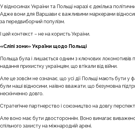
У відносинах України та Польщі наразі є декілька політични
Адже вони для Варшави є важливими маркерами відносин
за передвиборчий популізм.
І цей контекст – не на користь України.
«
Сліпі зони
»
України щодо Польщі
Польща була і лишається одним з ключових локомотивів під
надання прихистку українцям, що втікали від війни.
Але це зовсім не означає, що усі дії Польщі мають бути у 
були наші відносини, наївно вважати, що безумовна підт
нескінченно довго.
Стратегічне партнерство і союзництво на довгу перспекти
Але воно має бути двостороннім. Воно вимагає виваженої д
спільного захисту на міжнародній арені.