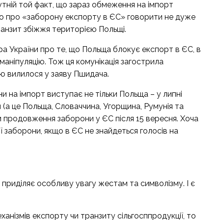
утній той факт, що зараз обмеження на імпорт
бто про «заборону експорту в ЄС» говорити не дуже
транзит збіжжя територією Польщі.
ра України про те, що Польща блокує експорт в ЄС, в
маніпуляцію. Тож ця комунікація загострила
ю вилилося у заяву Пшидача.
на імпорт виступає не тільки Польща – у липні
я (а це Польща, Словаччина, Угорщина, Румунія та
и продовження заборони у ЄС після 15 вересня. Хоча
ї заборони, якщо в ЄС не знайдеться голосів на
приділяє особливу увагу жестам та символізму. І є
нізмів експорту чи транзиту сільгосппродукції, то