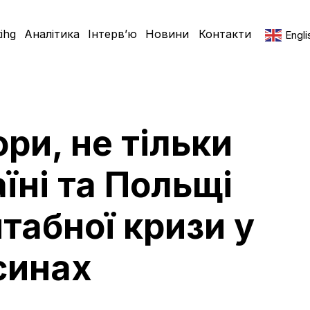
ihg
Аналітика
Інтерв’ю
Новини
Контакти
Engli
ори, не тільки
аїні та Польщі
табної кризи у
синах