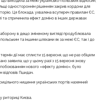
що виходила за межі українсько-польських відносин,
ольщі одностороннім рішенням закрив кордони для
иторію. Ця блокада, ухвалена всупереч правилам ЄС,
лі та спричинила ефект доміно в інших державах
 заборону в дещо зміненому вигляді продублювала
ольським та іншими шляхами як за межі ЄС, так і до
термін дії має сплисти 15 вересня, що не раз обіцяли
но заявила, що у цьому разі з 15 вересня знову
з побоюванням нового «ефекту доміно», було
м відповів Пшидач.
 прицільного нищення українських портів наземний
у риториці Києва.