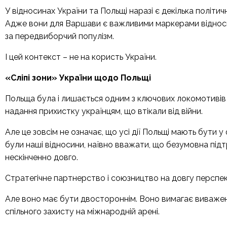
У відносинах України та Польщі наразі є декілька політич
Адже вони для Варшави є важливими маркерами відноси
за передвиборчий популізм.
І цей контекст – не на користь України.
«
Сліпі зони
»
України щодо Польщі
Польща була і лишається одним з ключових локомотивів п
надання прихистку українцям, що втікали від війни.
Але це зовсім не означає, що усі дії Польщі мають бути у
були наші відносини, наївно вважати, що безумовна під
нескінченно довго.
Стратегічне партнерство і союзництво на довгу перспек
Але воно має бути двостороннім. Воно вимагає виваженої
спільного захисту на міжнародній арені.