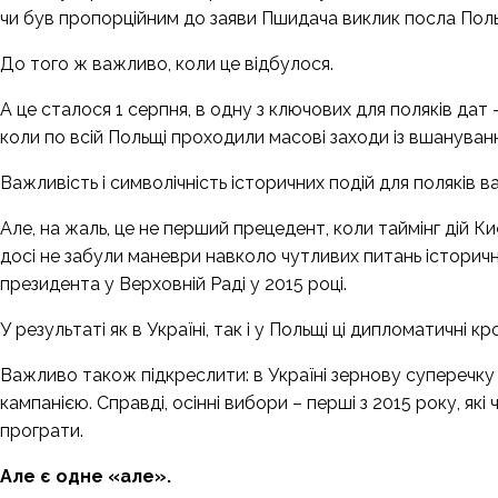
чи був пропорційним до заяви Пшидача виклик посла Пол
До того ж важливо, коли це відбулося.
А це сталося 1 серпня, в одну з ключових для поляків дат
коли по всій Польщі проходили масові заходи із вшануванн
Важливість і символічність історичних подій для поляків 
Але, на жаль, це не перший прецедент, коли таймінг дій Ки
досі не забули маневри навколо чутливих питань історичної
президента у Верховній Раді у 2015 році.
У результаті як в Україні, так і у Польщі ці дипломатичні 
Важливо також підкреслити: в Україні зернову суперечк
кампанією. Справді, осінні вибори – перші з 2015 року, як
програти.
Але є одне
«
але
»
.