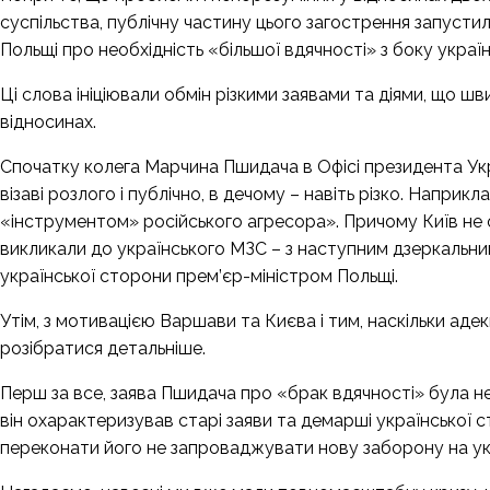
суспільства, публічну частину цього загострення запусти
Польщі про необхідність «більшої вдячності» з боку україн
Ці слова ініціювали обмін різкими заявами та діями, що ш
відносинах.
Спочатку колега Марчина Пшидача в Офісі президента Укр
візаві розлого і публічно, в дечому – навіть різко. Наприк
«інструментом» російського агресора». Причому Київ не
викликали
до українського МЗС – з наступним
дзеркальни
української сторони
прем’єр-міністром Польщі
.
Утім, з мотивацією Варшави та Києва і тим, наскільки аде
розібратися детальніше.
Перш за все, заява Пшидача про «брак вдячності» була не
він охарактеризував старі заяви та демарші української 
переконати його не запроваджувати нову заборону на ук