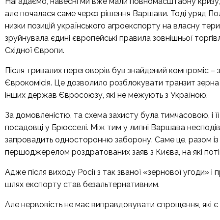
Нагадаємо, навесні ми вже мали повномасштабну кризу, 
але почалася саме через рішення Варшави. Тоді уряд П
низки позицій українського агроекспорту на власну тер
зруйнувала єдині європейські правила зовнішньої торгів
Східної Європи.
Після тривалих переговорів був знайдений компроміс –
Єврокомісія. Це дозволило розблокувати транзит зерна п
інших держав Євросоюзу, які не межують з Україною.
За домовленістю, та схема захисту була тимчасовою, і її 
посадовці у Брюсселі. Між тим у липні Варшава несподіва
запровадить односторонню заборону. Саме це, разом і
першоджерелом роздратованих заяв з Києва, на які поті
Адже після виходу Росії з так званої «зернової угоди» і
шлях експорту став безальтернативним.
Але нервовість не має виправдовувати спрощення, які є 