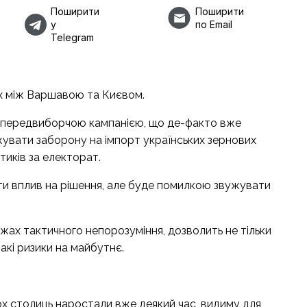
Поширити
Поширити
у
по Email
Telegram
ах між Варшавою та Києвом.
ною передвиборчою кампанією, що де-факто вже
увати заборону на імпорт українських зернових
тиків за електорат.
ти вплив на рішення, але буде помилкою звужувати
ежах тактичного непорозуміння, дозволить не тільки
такі ризики на майбутнє.
ох столиць наростали вже деякий час, видиму для