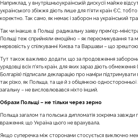
Наприклад, у внутрішньоукраїнській дискусії майже відсу
українського збіжжя діють лише для п’яти країн ЄС, тоб
коректно. Так само, як немає і заборон на український т
Так чи інакше, в Польщі радикальну
заяву
прем’єр-міністра
Польщі теж сприйняли емоційно – як пересмикування та ма
нервовість у спілкуванні Києва та Варшави – що зрештою
Тут також важливо додати, що за продовження заборони н
урядовці всіх п’ять країн, для яких зараз діють обмеження
Болгарія) підписали декларацію про наміри підтримувати
так різко, як Польща, та ще й з обіцянкою односторонньої
загальну – не висловлювався ніхто інший.
Образи Польщі – не тільки через зерно
Польща загалом та польська дипломатія зокрема завжди п
враження, що Україна цього не врахувала.
Якщо суперечка між сторонами стосується виключно механ