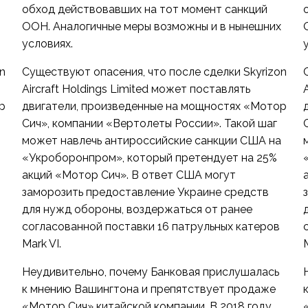
обход действовавших на тот момент санкций
ООН. Аналогичные меры возможны и в нынешних
условиях.
n
Существуют опасения, что после сделки Skyrizon
Aircraft Holdings Limited может поставлять
р
двигатели, произведенные на мощностях «Мотор
Сич», компании «Вертолеты России». Такой шаг
может навлечь антироссийские санкции США на
«Укроборонпром», который претендует на 25%
акций «Мотор Сич». В ответ США могут
заморозить предоставление Украине средств
для нужд обороны, воздержаться от ранее
согласованной поставки 16 патрульных катеров
Mark VI.
M
Неудивительно, почему Банковая прислушалась
к мнению Вашингтона и препятствует продаже
«Мотор Сич» китайской компании. В 2018 году