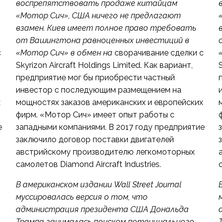
воспрепятствовать продаже китайцам
«Мотор Сич», США ничего не предлагают
взамен. Киев имеет полное право требовать
от Вашингтона равноценных инвестиций в
с
«Мотор Сич» в обмен на
сворачивание сделки с
Skyrizon Aircraft Holdings Limited. Как вариант,
S
предприятие мог бы приобрести частный
инвестор с последующим размещением на
х
мощностях заказов американских и европейских
фирм. «Мотор Сич» имеет опыт работы с
е
западными компаниями. В 2017 году предприятие
заключило договор поставки двигателей
австрийскому производителю легкомоторных
самолетов Diamond Aircraft Industries.
В американском издании Wall Street Journal
муссировалась версия о том, что
администрация президента США Дональда
Трампа занималась поиском потенциального