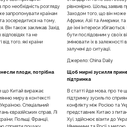
в про необхідність розгляду
рівномірно. Шольц заявив п
оже запропонувати країнам
Заходом того, що він може
 та зосередитися на тому,
Африки, Азії та Америки, т
ся. Він також закликав Захід
де їхні інтереси збігаються.
 відповідях та не
бути послідовним у своїх в
 від того, які країни
змінювати їх в залежності ві
залучені до ситуації.
Джерело:
China Daily
несли плоди, потрібна
Щоб мирні зусилля прине
підтримка
те що Китай виражає
В статті йде мова, про те
иянню миру в контексті
підтримку зусиль по сприя
 Україною. Спеціальний
конфлікту між Росією та Ук
ань євразійських справ, Лі
представник Китаю з питань
країни, Польщі, Франції,
Хуї, здійснює візити до Укра
тою сприяти пошуку
Німеччини та Росії з мето