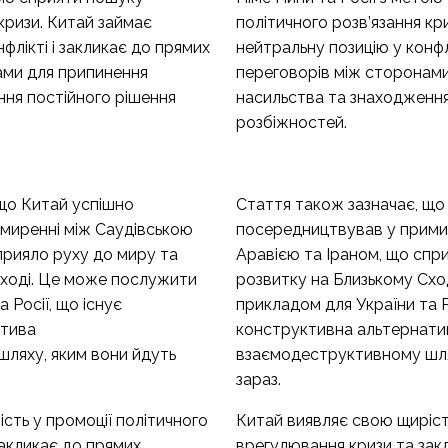
кризи. Китай займає
політичного розв’язання кр
флікті і закликає до прямих
нейтральну позицію у конфл
ами для припинення
переговорів між сторонам
ння постійного рішення
насильства та знаходження
розбіжностей.
 що Китай успішно
Стаття також зазначає, що
миренні між Саудівською
посередництвував у прими
прияло руху до миру та
Аравією та Іраном, що спр
Сході. Це може послужити
розвитку на Близькому Схо
 Росії, що існує
прикладом для України та Ро
атива
конструктивна альтернати
ляху, яким вони йдуть
взаємодеструктивному шля
зараз.
сть у промоції політичного
Китай виявляє свою щиріст
акликає до прямих
врегулювання кризи та зак