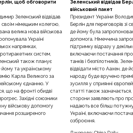
ерлін, щоб обговорити
Зеленський відвідав Бер
військовий пакет
димир Зеленський відвідав
Президент України Володим
і своїм німецьким колегою,
Берлін для переговорів зі с
вана велика нова військова
де йому була запропонован
ропонувала Україні
допомога. Німеччина запро
лькох напрямках,
підтримку відразу у декіль
ротиракетних систем,
включаючи постачання про
Зеленський також планує
танків і безпілотників. Зел
е йому та українському
відвідати місто Аахен, де 
емію Карла Великого за
народу буде вручено прем
пейському єднанню. У
зусилля у сприянні європе
я, що на фронті обидві
статті також зазначається,
рогрес. Західні союзники
сторони заявляють про про
жну військову допомогу
надають все більш потужну
тачання розширеного
Україні, включаючи постач
озброєння.
Джерело:
China Daily