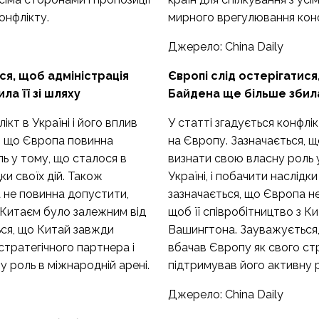
онфлікту.
мирного врегулювання конф
Джерело:
China Daily
ся, щоб адміністрація
Європі слід остерігатися
а її зі шляху
Байдена ще більше збила 
ікт в Україні і його вплив
У статті згадується конфлікт
я, що Європа повинна
на Європу. Зазначається, 
ь у тому, що сталося в
визнати свою власну роль 
дки своїх дій. Також
Україні, і побачити наслідки
 не повинна допустити,
зазначається, що Європа н
з Китаєм було залежним від
щоб її співробітництво з К
ся, що Китай завжди
Вашингтона. Зауважується
стратегічного партнера і
вбачав Європу як свого стр
у роль в міжнародній арені.
підтримував його активну р
Джерело:
China Daily