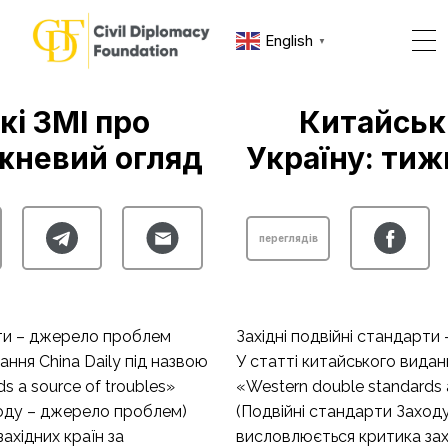
English
▼
кі ЗМІ про
Китайські
ижневий огляд
Україну: тиж
переглядів
рти – джерело проблем
Західні подвійні стандарт
ання China Daily під назвою
У статті китайського виданн
s a source of troubles»
«Western double standards a
ходу – джерело проблем)
(Подвійні стандарти Заход
ахідних країн за
висловлюється критика захі