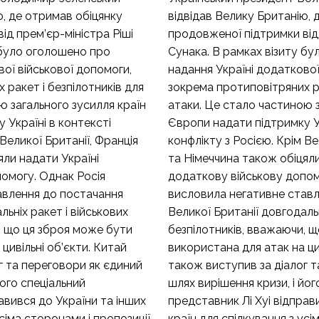
ю, де отримав обіцянку
відвідав Велику Британію, 
ід прем’єр-міністра Ріші
продовженої підтримки від 
 було оголошено про
Сунака. В рамках візиту б
вої військової допомоги,
надання Україні додаткової
 ракет і безпілотників для
зокрема протиповітряних ра
ю загального зусилля країн
атаки. Це стало частиною з
 Україні в контексті
Європи надати підтримку Ук
 Великої Британії, Франція
конфлікту з Росією. Крім Ве
яли надати Україні
та Німеччина також обіцяли
омогу. Однак Росія
додаткову військову допом
авлення до постачання
висловила негативне став
льніх ракет і військових
Великої Британії довгодальн
, що ця зброя може бути
безпілотників, вважаючи, 
цивільні об’єкти. Китай
використана для атак на ци
г та переговори як єдиний
також виступив за діалог 
його спеціальний
шлях вирішення кризи, і йог
авився до України та інших
представник Лі Хуі відправ
усіма сторонами і пропозиції
країн для спілкування з усі