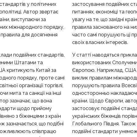
стандартів у політичних
застосування подвійних ст
еополітиці. Автор звертає
питаннях, економіці та геоп
раїни, виступаючи за
увагу на те, що західні кра
 них міжнародного порядку,
правила заснованого на ни
 правила для досягнення
часто самі порушують ці п
своїх власних інтересів.
клади подвійних стандартів,
У статті наводяться прикла
еними Штатами та
використованих Сполучен
ША критикують Китай за
Європою. Наприклад, США 
одного порядку, проте самі
виклик правилам міжнародн
тньої організації торгівлі,
порушують правила Всесвітнь
и мита та санкції на інші
односторонньо накладаючи 
тор зазначає, що вона
країни. Щодо Європи, авто
андарти щодо прийому
застосовує подвійні стан
івняно з біженцями з країн
українських біженців порівн
ж зазначається, що подібні
Глобального Півдня. Також 
еможливлюють співпрацю
подвійні стандарти унемо