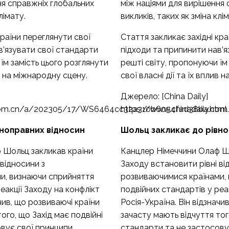
ня справжніх глобальних
між націями для вирішення
лімату.
викликів, таких як зміна клі
країни переглянути свої
Стаття закликає західні кра
в’язувати свої стандарти
підходи та припинити нав’
їм замість цього розглянути
решті світу, пропонуючи їм
ив на міжнародну сцену.
свої власні дії та їх вплив 
Джерело: [China Daily]
.com.cn/a/202305/17/WS6464cc32a310b6054fad38ba.html
https://www.chinadaily.c
вноправних відносин
Шольц закликає до рівно
 Шольц закликав країни
Канцлер Німеччини Олаф Ш
відносини з
Заходу встановити рівні ві
и, визнаючи сприйняття
розвиваючимися країнами,
еакції Заходу на конфлікт
подвійних стандартів у реа
ачив, що розвиваючі країни
Росія-Україна. Він відзначи
ого, що Захід має подвійні
зачасту мають відчуття тог
овує свої принципи
стандарти та не застосову