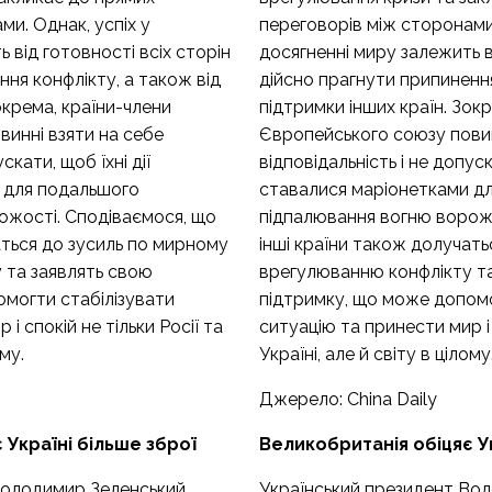
ми. Однак, успіх у
переговорів між сторонами.
 від готовності всіх сторін
досягненні миру залежить в
ння конфлікту, а також від
дійсно прагнути припинення
окрема, країни-члени
підтримки інших країн. Зок
инні взяти на себе
Європейського союзу повин
скати, щоб їхні дії
відповідальність і не допуск
 для подальшого
ставалися маріонетками д
ожості. Сподіваємося, що
підпалювання вогню ворожо
аться до зусиль по мирному
інші країни також долучат
 та заявлять свою
врегулюванню конфлікту т
омогти стабілізувати
підтримку, що може допомо
і спокій не тільки Росії та
ситуацію та принести мир і 
ому.
Україні, але й світу в цілому
Джерело:
China Daily
 Україні більше зброї
Великобританія обіцяє Ук
Володимир Зеленський
Український президент Во