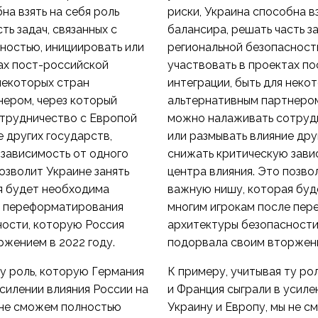
на взять на себя роль
риски, Украина способна вз
ть задач, связанных с
балансира, решать часть за
ностью, инициировать или
региональной безопасност
ах пост-российской
участвовать в проектах п
 некоторых стран
интеграции, быть для неко
нером, через который
альтернативным партнером
трудничество с Европой
можно налаживать сотруд
е других государств,
или размывать влияние дру
зависимость от одного
снижать критическую зави
позволит Украине занять
центра влияния. Это позво
я будет необходима
важную нишу, которая бу
е переформатирования
многим игрокам после пе
ности, которую Россия
архитектуры безопасности
жением в 2022 году.
подорвала своим вторжени
ту роль, которую Германия
К примеру, учитывая ту ро
усилении влияния России на
и Франция сыграли в усиле
 не сможем полностью
Украину и Европу, мы не 