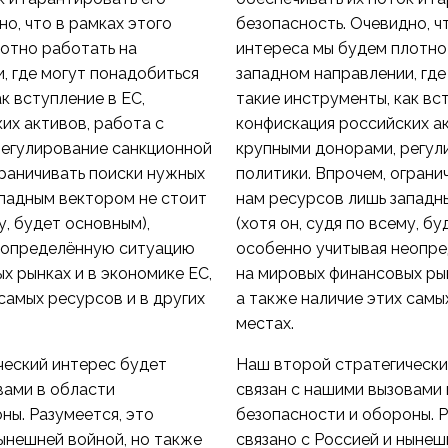
о, что в рамках этого
безопасность. Очевидно, ч
отно работать на
интереса мы будем плотно
, где могут понадобиться
западном направлении, где
к вступление в ЕС,
такие инструменты, как вст
их активов, работа с
конфискация российских ак
регулирование санкционной
крупными донорами, регул
граничивать поиски нужных
политики. Впрочем, ограни
падным вектором не стоит
нам ресурсов лишь западн
му, будет основным),
(хотя он, судя по всему, б
еопределённую ситуацию
особенно учитывая неопр
х рынках и в экономике ЕС,
на мировых финансовых рын
самых ресурсов и в других
а также наличие этих самы
местах.
ческий интерес будет
Наш второй стратегически
вами в области
связан с нашими вызовами 
ны. Разумеется, это
безопасности и обороны. Р
нынешней войной, но также
связано с Россией и нынеш