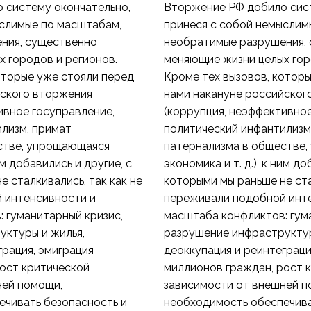
 систему окончательно,
Вторжение РФ добило сист
ыслимые по масштабам,
принеся с собой немыслим
ния, существенно
необратимые разрушения,
 городов и регионов.
меняющие жизни целых гор
оторые уже стояли перед
Кроме тех вызовов, котор
йского вторжения
нами накануне российског
ивное госуправление,
(коррупция, неэффективное
лизм, примат
политический инфантилизм
стве, упрощающаяся
патернализма в обществе
ним добавились и другие, с
экономика и т. д.), к ним до
 сталкивались, так как не
которыми мы раньше не ста
 интенсивности и
переживали подобной инт
 гуманитарный кризис,
масштаба конфликтов: гум
уктуры и жилья,
разрушение инфраструктур
грация, эмиграция
деоккупация и реинтеграци
ост критической
миллионов граждан, рост 
ней помощи,
зависимости от внешней п
ечивать безопасность и
необходимость обеспечива