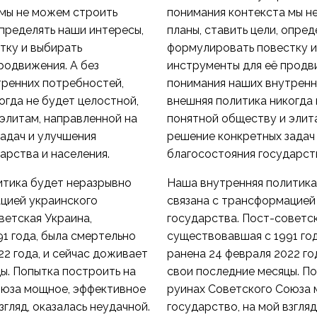
 мы не можем строить
понимания контекста мы н
определять наши интересы,
планы, ставить цели, опре
тку и выбирать
формулировать повестку и
родвижения. А без
инструменты для её продви
тренних потребностей,
понимания наших внутренн
огда не будет целостной,
внешняя политика никогда 
элитам, направленной на
понятной обществу и элит
адач и улучшения
решение конкретных задач
арства и населения.
благосостояния государств
итика будет неразрывно
Наша внутренняя политика
цией украинского
связана с трансформацией
ветская Украина,
государства. Пост-советск
1 года, была смертельно
существовавшая с 1991 го
22 года, и сейчас доживает
ранена 24 февраля 2022 го
ы. Попытка построить на
свои последние месяцы. П
оюза мощное, эффективное
руинах Советского Союза 
згляд, оказалась неудачной.
государство, на мой взгляд