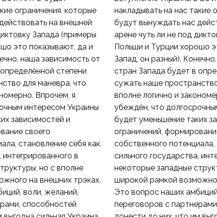
акие ограничения, которые
накладывать на нас такие 
действовать на внешней
будут вынуждать нас дейс
 диктовку Запада (примеры
арене чуть ли не под дикт
шо это показывают, да и
Польши и Турции хорошо э
нечно, наша зависимость от
Запад, он разный). Конечно
 определённой степени
стран Запада будет в опр
ство для маневра, что
сужать наше пространство
номерно. Впрочем, я
вполне логично и закономе
рочным интересом Украины
убеждён, что долгосрочны
их зависимостей и
будет уменьшение таких з
ование своего
ограничений, формировани
ала, становление себя как
собственного потенциала, 
, интегрированного в
сильного государства, инт
труктуры, но с вполне
некоторые западные структ
ожного на внешних трэках.
широкой рамкой возможног
иций, воли, желаний,
Это вопрос наших амбиций,
ерами, способностей
переговоров с партнерами
м выгодна сильная Украина,
донести до них, что им выг