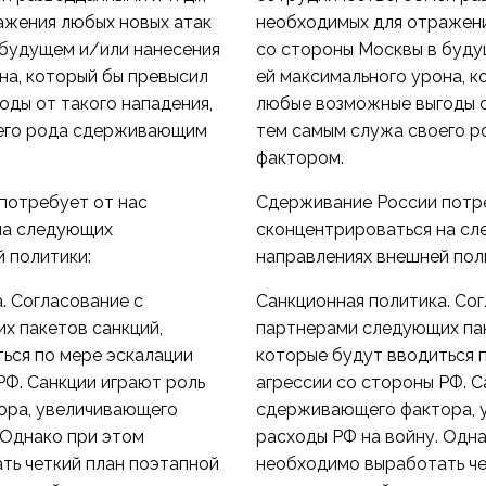
ажения любых новых атак
необходимых для отражени
 будущем и/или нанесения
со стороны Москвы в буду
на, который бы превысил
ей максимального урона, 
ды от такого нападения,
любые возможные выгоды о
его рода сдерживающим
тем самым служа своего 
фактором.
потребует от нас
Сдерживание России потре
на следующих
сконцентрироваться на с
 политики:
направлениях внешней пол
. Согласование с
Санкционная политика. Сог
х пакетов санкций,
партнерами следующих пак
ься по мере эскалации
которые будут вводиться 
РФ. Санкции играют роль
агрессии со стороны РФ. С
ора, увеличивающего
сдерживающего фактора, 
 Однако при этом
расходы РФ на войну. Одн
ть четкий план поэтапной
необходимо выработать че