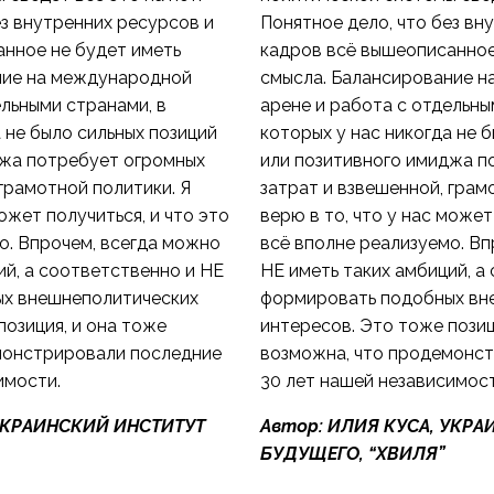
ез внутренних ресурсов и
Понятное дело, что без вн
нное не будет иметь
кадров всё вышеописанное
ние на международной
смысла. Балансирование 
ельными странами, в
арене и работа с отдельны
 не было сильных позиций
которых у нас никогда не 
джа потребует огромных
или позитивного имиджа п
грамотной политики. Я
затрат и взвешенной, грам
может получиться, и что это
верю в то, что у нас может
о. Впрочем, всегда можно
всё вполне реализуемо. Вп
ий, а соответственно и НЕ
НЕ иметь таких амбиций, а
х внешнеполитических
формировать подобных вн
позиция, и она тоже
интересов. Это тоже позиц
монстрировали последние
возможна, что продемонс
имости.
30 лет нашей независимост
УКРАИНСКИЙ ИНСТИТУТ
Автор:
ИЛИЯ КУСА, УКРА
БУДУЩЕГО, “ХВИЛЯ”