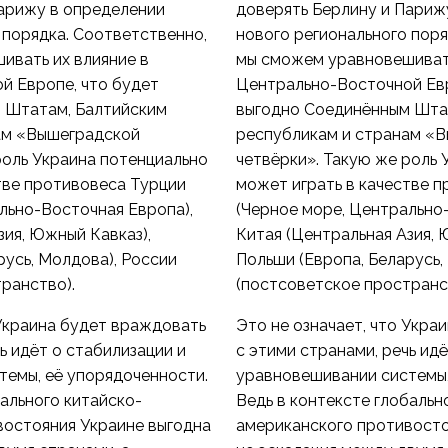
Парижу в определении
доверять Берлину и Париж
 порядка. Соответственно,
нового регионального поря
ивать их влияние в
мы сможем уравновешивать
й Европе, что будет
Центрально-Восточной Евр
 Штатам, Балтийским
выгодно Соединённым Шта
ам «Вышеградской
республикам и странам «
роль Украина потенциально
четвёрки». Такую же роль 
тве противовеса Турции
может играть в качестве 
льно-Восточная Европа),
(Черное море, Центрально
зия, Южный Кавказ),
Китая (Центральная Азия, 
русь, Молдова), России
Польши (Европа, Беларусь,
ранство).
(постсоветское пространс
 Украина будет враждовать
Это не означает, что Укра
ь идёт о стабилизации и
с этими странами, речь ид
темы, её упорядоченности.
уравновешивании системы,
бального китайско-
Ведь в контексте глобальн
востояния Украине выгодна
американского противосто