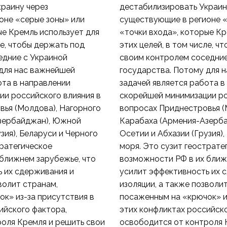
раину через
дестабилизировать Украин
оне «серые зоны» или
существующие в регионе «
ые Кремль использует для
«точки входа», которые Кр
ле, чтобы держать под
этих целей, в том числе, ч
едние с Украиной
своим контролем соседние
 для нас важнейшей
государства. Потому для 
ота в направлении
задачей является работа в
ии российского влияния в
скорейшей минимизации ро
вья (Молдова), Нагорного
вопросах Приднестровья (
зербайджан), Южной
Карабаха (Армения-Азерб
зия), Беларуси и Черного
Осетии и Абхазии (Грузия),
тратегическое
моря. Это сузит геострате
ближнем зарубежье, что
возможности РФ в их ближ
 их сдерживания и
усилит эффективность их 
волит странам,
изоляции, а также позволи
к» из-за присутствия в
посаженным на «крючок» и
ийского фактора,
этих конфликтах российско
оля Кремля и решить свои
освободится от контроля 