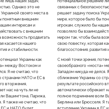
е лишь наших задач,
потенциальное решение ли
остью. Однако это не
связанных с безопасностью
 Украиной своего места в
решает задачу поиска Укра
бы понятным внешним
мире, которое было бы по
нашим интересам и
игрокам, служило бы наши
действовать с внешним
позволяло бы взаимодейст
а возможность продвигать
миром так, чтобы была во
ая касается нашего
свою повестку, которая ка
ития и стабильности.
благосостояния, развития 
потенциал Украины как
С моей точки зрения, поте
а» между Востоком и
своеобразного «моста» м
ся. Я не считаю, что
Западом никуда не делся. Я
о странами НАТО и ЕС в
сближение Украины со стр
го вторжения,
результате российского в
ет нас на чуть ли не
автоматически обрекает на
ли Вашингтона, Парижа,
полное подчинение воли В
. Я также не считаю, что
Берлина или Брюсселя. Я т
 ЕС и НАТО будет
вступление Украины в ЕС 