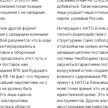
ЛЕДУЕТ этого от них
союзники, и нам НЕ СЛЕДУЕ
ксималистская позиция
добиваться. Такая максима
тношения с не-западным
лишь ухудшит наши отноше
ию.
миром, усиливая Россию.
/или другой формат
Интеграция с НАТО и/или 
вия с западными военными
тесного взаимодействия с
бой разумеется, что в ходе
структурами. Само собой р
 интегрировались в
этой войны мы сильно инте
тавок и оборонные
западные цепочки поставо
продолжать этот путь, и
системы. Необходимо прод
и поставок нам
заручиться гарантиями пос
здания ВПК для будущего
вооружений и/или создани
 РФ. Не факт, что Украину
военного сдерживания РФ. 
айшей перспективе, но с
примут в НАТО в ближайше
то не должно быть
моей точки зрения, это не
Это лишь один из
единственной целью. Это л
 альтернативы:
инструментов. Другие аль
рства в области
двусторонние партнерства