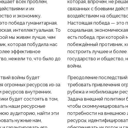
 решает всех проблем,
которая, впрочем, не реша
действиями и их
связанных с боевыми дейст
ство и экономику.
воздействием на общество
это победа гуманитарная,
Настоящая победа — это п
ская, интеллектуальная. То
социальная, экономическая
орой мы живем лучше, чем
есть победа, при которой 
ик, которая побудила нас
побеждённый противник, к
более эффективное
построить лучшее и более
во, нежели то, что было до
государство и общество, н
войны.
твий войны будет
Преодоление последствий
я огромных ресурсов из-за
требовать привлечения ог
 ресурсов внутренних.
рубежа и мобилизации рес
ики будет состоять в том,
Задача внешней политики б
ать наши ресурсные
чтобы скоммуницировать 
нюю аудиторию, найти эти
потребности на внешнюю а
овать нужные нам,
ресурсы, идентифицироват
к и гарантировать его
обеспечивать их поток и г