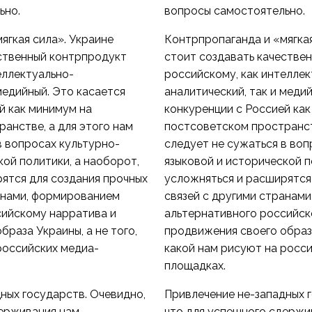
ьно.
вопросы самостоятельно.
ягкая сила». Украине
Контрпропаганда и «мягкая
ественный контрпродукт
стоит создавать качестве
еллектуально-
российскому, как интеллек
медийный. Это касается
аналитический, так и меди
й как минимум на
конкуренции с Россией как
анстве, а для этого нам
постсоветском пространств
в вопросах культурно-
следует не сужаться в воп
кой политики, а наоборот,
языковой и исторической п
ятся для создания прочных
усложняться и расширятся
анами, формированием
связей с другими странам
сийскому нарратива и
альтернативного российск
раза Украины, а не того,
продвижения своего образа
российских медиа-
какой нам рисуют на росс
площадках.
ных государств. Очевидно,
Привлечение не-западных 
держивания нам
что для успешного сдержи