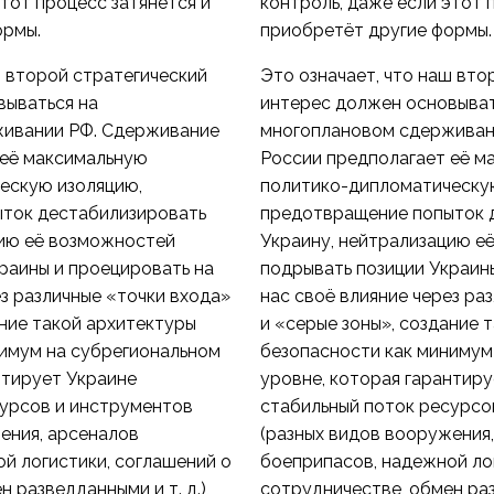
этот процесс затянется и
контроль, даже если этот 
ормы.
приобретёт другие формы.
ш второй стратегический
Это означает, что наш вто
вываться на
интерес должен основыват
ивании РФ. Сдерживание
многоплановом сдерживан
 её максимальную
России предполагает её м
ескую изоляцию,
политико-дипломатическу
ток дестабилизировать
предотвращение попыток 
цию её возможностей
Украину, нейтрализацию е
раины и проецировать на
подрывать позиции Украин
ез различные «точки входа»
нас своё влияние через ра
ание такой архитектуры
и «серые зоны», создание 
нимум на субрегиональном
безопасности как минимум
нтирует Украине
уровне, которая гарантир
сурсов и инструментов
стабильный поток ресурсо
ения, арсеналов
(разных видов вооружения
й логистики, соглашений о
боеприпасов, надежной ло
 разведданными и т. д.),
сотрудничестве, обмен разв