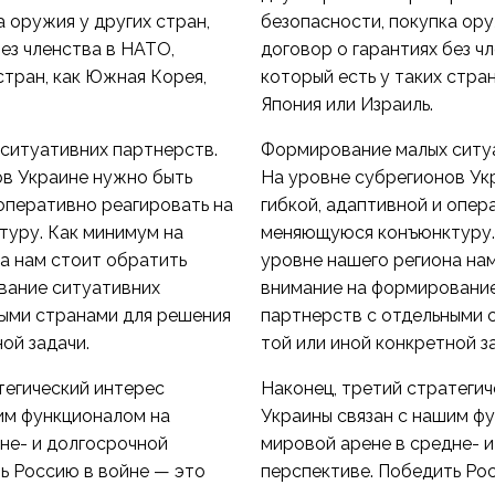
а оружия у других стран,
безопасности, покупка ору
без членства в НАТО,
договор о гарантиях без ч
стран, как Южная Корея,
который есть у таких стра
Япония или Израиль.
ситуативних партнерств.
Формирование малых ситуа
ов Украине нужно быть
На уровне субрегионов Ук
 оперативно реагировать на
гибкой, адаптивной и опер
уру. Как минимум на
меняющуюся конъюнктуру.
а нам стоит обратить
уровне нашего региона на
вание ситуативних
внимание на формирование
ными странами для решения
партнерств с отдельными 
ой задачи.
той или иной конкретной з
тегический интерес
Наконец, третий стратегич
им функционалом на
Украины связан с нашим ф
не- и долгосрочной
мировой арене в средне- 
ь Россию в войне — это
перспективе. Победить Ро