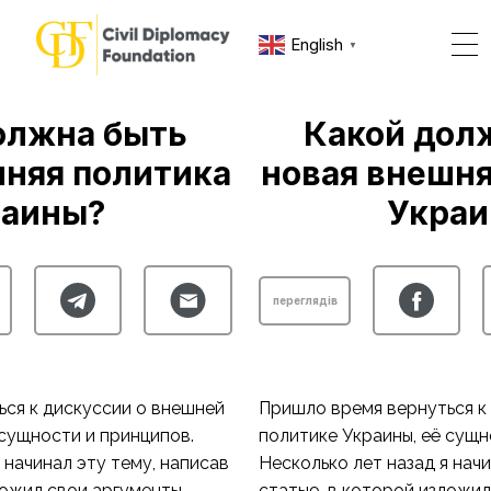
English
▼
олжна быть
Какой дол
шняя политика
новая внешня
раины?
Украи
переглядів
ся к дискуссии о внешней
Пришло время вернуться к
 сущности и принципов.
политике Украины, её сущн
я начинал эту тему, написав
Несколько лет назад
я нач
ожил свои аргументы
статью,
в которой изложил