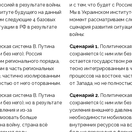
Россией в результате войны.
и с тем, что будет с Росси
титуте будущего на данный
Мы в Украинском институт
м следующие 4 базовых
момент рассматриваем сл
туации в РФ в результате
сценария развития ситуаци
войны:
ская система В. Путина
Сценарий 1.
Политическая 
и без него), Россия
сохраняется (с ним или без
м регионального порядка,
остается государством ре
м в часть региональных
тесно интегрированным в ч
, частично изолированным
процессов на востоке, ча
ностью от него оторванным.
от Запада, но не полность
ская система В. Путина
Сценарий 2.
Политическая
 без него), но в результате
сохраняется (с ним или без 
вления и из-за
усиления внешнего давлени
изовать больше
необходимости мобилизов
на войну, страна всё
внутренних ресурсов на во