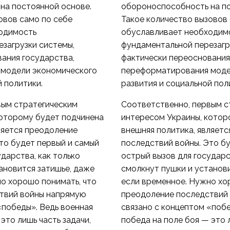
на постоянной основе.
обороноспособность на по
овов само по себе
Такое количество вызовов
одимость
обуславливает необходим
загрузки системы,
фундаментальной перезагр
ания государства,
фактически переоснования
модели экономического
переформатирования моде
й политики.
развития и социальной пол
вым стратегическим
Соответственно, первым с
которому будет подчинена
интересом Украины, котор
ляется преодоление
внешняя политика, являет
то будет первый и самый
последствий войны. Это б
дарства, как только
острый вызов для государс
ановится затишье, даже
смолкнут пушки и установ
о хорошо понимать, что
если временное. Нужно хо
твий войны напрямую
преодоление последствий
«победы». Ведь военная
связано с концептом «побе
это лишь часть задачи,
победа на поле боя — это л