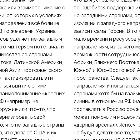
ка или взаимопонимание с
понадобится поддержка и
и, от которых в условиях
не-западными странами, от
 направления всё больше
изоляции с западного напр
В то же время, Украина
зависит сама Россия. В то
сов уделяет не-западным
мало времени и ресурсов 
его мы теряем потенциал и
направлениям, из-за чего 
ичества со странами
возможности сотрудничес
тока, Латинской Америки,
Африки, Ближнего Востока
ой Азии, постсоветского
Южной и Юго-Восточной Аз
т активизировать эти
пространства. Следует ак
аться выйти с этими
направления, и попытаться
взаимопонимание «красных
странами хотя бы на взаи
Ф (например, не
линий» в отношении РФ (на
оружие или что-то, что
поставлять в Россию оружи
ернизировать свой
может помочь им модерниз
о, что не-западные страны
ядерный арсенал). Ясно, ч
о, что делают США и их
не будут делать всё то, ч