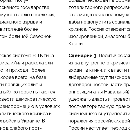
формат полу-
больше переходит в форма
сивного государства,
тоталитарного репрессивн
му контролю населения,
стремящегося к полному к
циального взрыва и
дабы не допустить социаль
овится ещё более
кризиса. Россия становитс
огом большой Северной
изолированной, аналогом 
Кореи.
ская система В. Путина
Сценарий 3.
Политическая
изиса и/или раскола элит
из-за внутреннего кризиса
ласти приходят более
входит в клинч, и к власти
корее всего, на базе
либеральные группы (скорее
и правящих элит и
договорённостей части пр
ьный), которые пытаются
оппозиции а-ля Навальный)
ровести демократическую
удержать власть и провес
рансформацию в условиях
пост-авторитарную транс
литического кризиса и
сильнейшего внутриполити
 войск в Украине. В
поражения российских войс
иод слабого пост-
России наступает период 