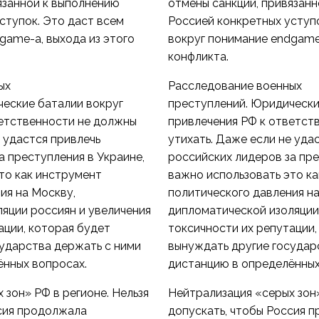
язанной к выполнению
отмены санкций, привязан
ступок. Это даст всем
Россией конкретных уступо
game-а, выхода из этого
вокруг понимание endgame-
конфликта.
ых
Расследование военных
еские баталии вокруг
преступлений. Юридически
ветственности не должны
привлечения РФ к ответст
е удастся привлечь
утихать. Даже если не уда
а преступления в Украине,
российских лидеров за пре
то как инструмент
важно использовать это к
ия на Москву,
политического давления на
яции россиян и увеличения
дипломатической изоляции
ации, которая будет
токсичности их репутации,
ударства держать с ними
вынуждать другие государ
ённых вопросах.
дистанцию в определённых
 зон» РФ в регионе. Нельзя
Нейтрализация «серых зон»
ссия продолжала
допускать, чтобы Россия 