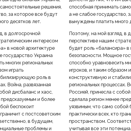
 самостоятельные решения,
способная принимать само
во, за которое все будут
а не слабое государство, 
ого десятков лет.
вынуждены платить много д
д, в долгосрочной
Поэтому, на мой взгляд, в
тратегическим интересом
перспективе нашим страте
а» в новой архитектуре
будет роль «балансира» в
е государство Украина
безопасности. Мощное гос
ь многих региональных
способно уравновесить мн
зом играть
игроков, и таким образом 
абилизирующую роль в
конструктивную и стабил
ах. Война, развязанная
региональных процессах. В
обой дисбаланс и хаос,
Россией, принесла с собой
 предсказуемым и более
сделала регион менее пре
обой беспокоит
уязвимым, что само собой
о граничит с постсоветским
практически всех, кто гра
ветственно, в будущем,
пространством. Соответст
енциальные проблемы и
учитывая все эти потенци