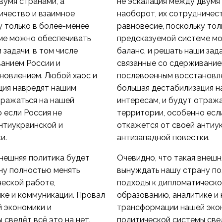
вумя странами, а
не эскалация между двумя 
ичество и взаимное
наоборот, их сотрудничес
у только в более-менее
равновесие, поскольку тол
ме можно обеспечивать
предсказуемой системе м
 задачи, в том числе
баланс, и решать наши зада
ванием России и
связанные со сдерживание
новлением. Любой хаос и
послевоенным восстановле
ция навредят нашим
большая дестабилизация 
тражаться на нашей
интересам, и будут отраж
 если Россия не
территории, особенно есл
нтиукраинской и
откажется от своей антиу
и.
антизападной повестки.
внешняя политика будет
Очевидно, что такая внешн
ну полностью менять
вынуждать нашу страну по
еской работе,
подходы к дипломатическо
ке и коммуникации. Провал
образованию, аналитике и
 экономики и
трансформации нашей эко
 сведёт всё это на нет.
политической системы свед