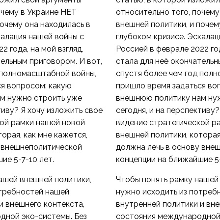
очему в Украине НЕТ
относительно того, почему
почему она находилась в
внешней политики, и почем
калация нашей войны с
глубоком кризисе. Эскалац
2 года, на мой взгляд,
Россией в феврале 2022 год
тельным приговором. И вот,
стала для неё окончательн
 полномасштабной войны,
спустя более чем год пол
я вопросом: какую
пришло время задаться во
м нужно строить уже
внешнюю политику нам ну
тиву? Я хочу изложить свое
сегодня, и на перспективу?
ой рамки нашей новой
видение стратегической р
орая, как мне кажется,
внешней политики, которая
у внешнеполитической
должна лечь в основу вне
ие 5-7-10 лет.
концепции на ближайшие 5-
ашей внешней политики,
Чтобы понять рамку нашей
отребностей нашей
нужно исходить из потреб
и внешнего контекста,
внутренней политики и вне
дной эко-системы. Без
состояния международной 