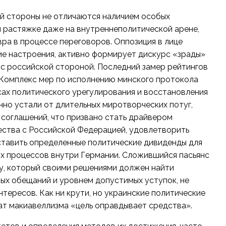
ой стороны не отличаются наличием особых
 растяжке даже на внутреннеполитической арене,
ра в процессе переговоров. Оппозиция в лице
е настроения, активно формирует дискурс «зрады»
с российской стороной. Последний замер рейтингов
Комплекс мер по исполнению минского протокола
сах политического урегулирования и восстановления
нно устали от длительных миротворческих потуг,
соглашений, что призвано стать драйвером
ства с Российской Федерацией, удовлетворить
тавить определенные политические дивиденды для
их процессов внутри Германии. Сложившийся пасьянс
у, который своими решениями должен найти
х обещаний и уровнем допустимых уступок, не
тересов. Как ни крути, но украинские политические
ат макиавеллизма «цель оправдывает средства».