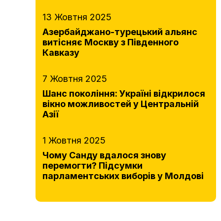
13 Жовтня 2025
Азербайджано-турецький альянс
витісняє Москву з Південного
Кавказу
7 Жовтня 2025
Шанс покоління: Україні відкрилося
вікно можливостей у Центральній
Азії
1 Жовтня 2025
Чому Санду вдалося знову
перемогти? Підсумки
парламентських виборів у Молдові