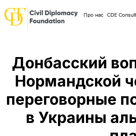
Про нас
CDE Consult
Донбасский воп
Нормандской ч
переговорные по
в Украины ал
пл