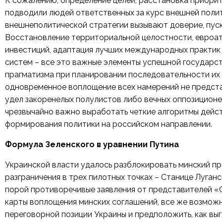
К сожалению, определение целей, расстановка приорит
подводили людей ответственных за курс внешней поли
внешнеполитической стратегии вызывают доверие, пуск
Восстановление территориальной целостности, евроат
инвестиций, адаптация лучших международных практик
систем – все это важные элементы успешной государс
прагматизма при планировании последовательности их 
одновременное воплощение всех намерений не представ
удел закоренелых полулистов либо вечных оппозиционе
чрезвычайно важно выработать четкие алгоритмы дейст
формирования политики на российском направлении.
Формула Зеленского в уравнении Путина
Украинской власти удалось разблокировать минский пр
разграничения в трех пилотных точках – Станице Луган
порой противоречивые заявления от представителей 
карты воплощения минских соглашений, все же возмо
переговорной позиции Украины и предположить, как вы