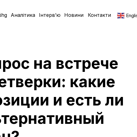
ihg
Аналітика
Інтерв’ю
Новини
Контакти
Engli
рос на встрече
етверки: какие
зиции и есть ли
ьтернативный
ан?