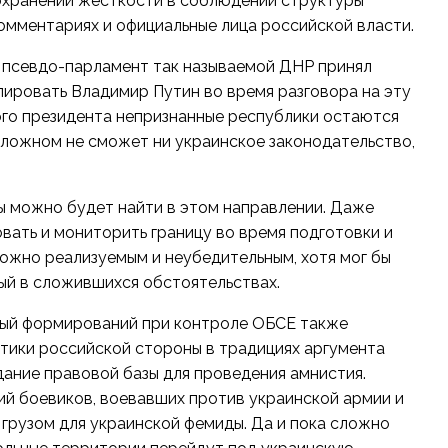
охранении жесткости в соблюдении структуры
омментариях и официальные лица российской власти.
, псевдо-парламент так называемой ДНР принял
лировать Владимир Путин во время разговора на эту
ого президента непризнанные республики остаются
оложном не сможет ни украинское законодательство,
ы можно будет найти в этом направлении. Даже
ать и мониторить границу во время подготовки и
ожно реализуемым и неубедительным, хотя мог бы
ый в сложившихся обстоятельствах.
ный формирований при контроле ОБСЕ также
тики российской стороны в традициях аргумента
дание правовой базы для проведения амнистия.
й боевиков, воевавших против украинской армии и
грузом для украинской фемиды. Да и пока сложно