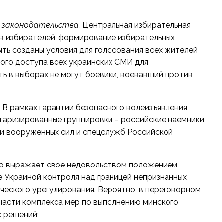
о законодательства.
Центральная избирательная
ов избирателей, формирование избирательных
ыть созданы условия для голосования всех жителей
ного доступа всех украинских СМИ для
ь в выборах не могут боевики, воевавший против
.
В рамках гарантии безопасного волеизъявления,
аризированные группировки – российские наемники
ли вооруженных сил и спецслужб Российской
то выражает свое недовольством положением
 Украиной контроля над границей непризнанных
ческого урегулирования. Вероятно, в переговорном
части комплекса мер по выполнению минского
х решений;