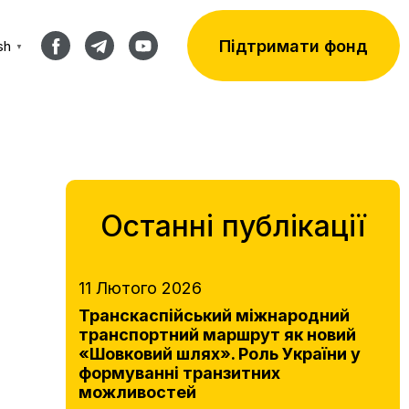
Підтримати фонд
sh
▼
Останні публікації
11 Лютого 2026
Транскаспійський міжнародний
транспортний маршрут як новий
«Шовковий шлях». Роль України у
формуванні транзитних
можливостей