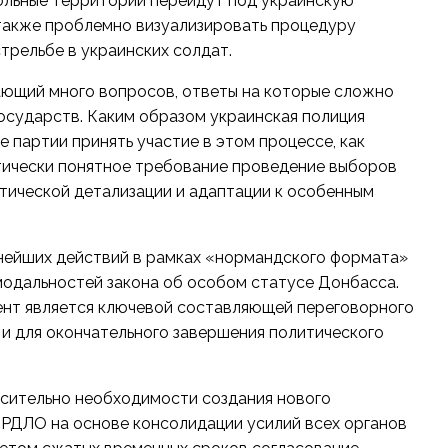
ольные территории перейдут под украинскую
также проблемно визуализировать процедуру
трельбе в украинских солдат.
ающий много вопросов, ответы на которые сложно
государств. Каким образом украинская полиция
е партии принять участие в этом процессе, как
тически понятное требование проведение выборов
ктической детализации и адаптации к особенным
нейших действий в рамках «нормандского формата»
модальностей закона об особом статусе Донбасса.
умент является ключевой составляющей переговорного
 и для окончательного завершения политического
осительно необходимости создания нового
ОРДЛО на основе консолидации усилий всех органов