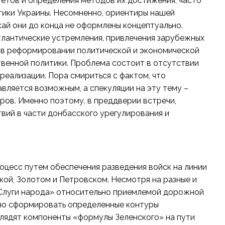
етов и определения методов их достижения, часто
тики Украины. Несомненно, ориентиры нашей
ай они до конца не оформлены концептуально.
лантические устремления, привлечения зарубежных
 в реформировании политической и экономической
твенной политики. Проблема состоит в отсутствии
реализации. Пора смириться с фактом, что
ляется возможным, а спекуляции на эту тему –
ров. Именно поэтому, в преддверии встречи,
вий в части донбасского урегулирования и
оцесс путем обеспечения разведения войск на линии
ской, Золотом и Петровском. Несмотря на разные и
«Слуги народа» относительно приемлемой дорожной
жно сформировать определенные контуры
глядят компоненты «формулы Зеленского» на пути