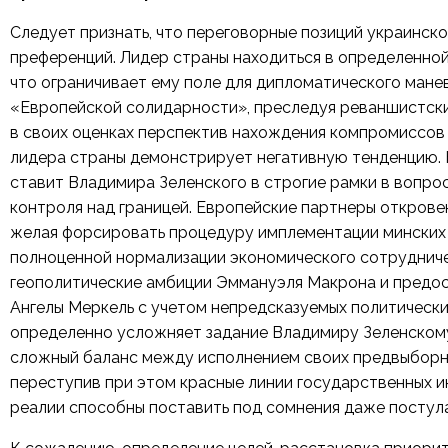
Следует признать, что переговорные позиций украинск
преференций. Лидер страны находиться в определенной
что ограничивает ему поле для дипломатического манев
«Европейской солидарности», преследуя реваншистски
в своих оценках перспектив нахождения компромиссов 
лидера страны демонстрирует негативную тенденцию. 
ставит Владимира Зеленского в строгие рамки в вопро
контроля над границей. Европейские партнеры открове
желая форсировать процедуру имплементации минских 
полноценной нормализации экономического сотрудниче
геополитические амбиции Эммануэля Макрона и предос
Ангелы Меркель с учетом непредсказуемых политическ
определенно усложняет задание Владимиру Зеленском
сложный баланс между исполнением своих предвыборны
переступив при этом красные линии государственных ин
реалии способны поставить под сомнения даже постул