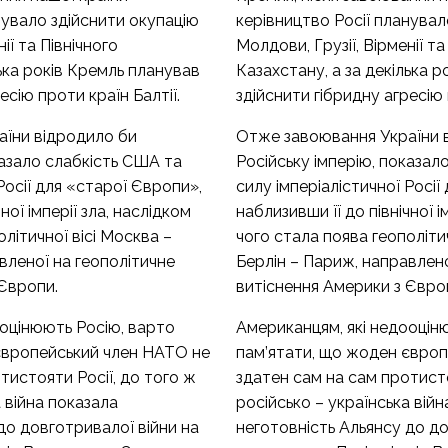
нувало здійснити окупацію
керівництво Росії планувал
ії та Північного
Молдови, Грузії, Вірменії та
лька років Кремль планував
Казахстану, а за декілька 
есію проти країн Балтії.
здійснити гібридну агресію 
їни відродило би
Отже завоювання України 
казало слабкість США та
Російську імперію, показал
Росії для «старої Європи»,
силу імперіалістичної Росії
ної імперії зла, наслідком
наблизивши її до північної і
літичної вісі Москва –
чого стала поява геополітич
вленої на геополітичне
Берлін – Париж, направлено
 Європи.
витіснення Америки з Євро
ооцінюють Росію, варто
Американцям, які недооцін
європейський член НАТО не
пам’ятати, що жоден євро
тистояти Росії, до того ж
здатен сам на сам протисто
а війна показала
російсько – українська вій
до довготривалої війни на
неготовність Альянсу до до