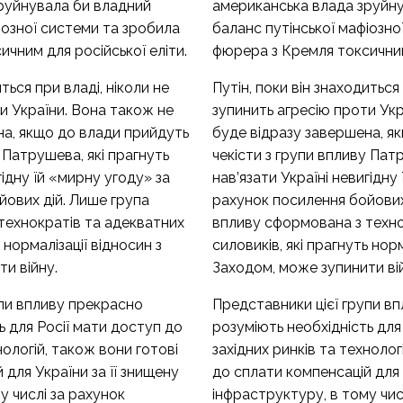
руйнувала би владний
американська влада зруйн
іозної системи та зробила
баланс путінської мафіозно
чним для російської еліти.
фюрера з Кремля токсичним 
ться при владі, ніколи не
Путін, поки він знаходиться 
и України. Вона також не
зупинить агресію проти Укр
на, якщо до влади прийдуть
буде відразу завершена, я
 Патрушева, які прагнуть
чекісти з групи впливу Патр
гідну їй «мирну угоду» за
нав’язати Україні невигідну
йових дій. Лише група
рахунок посилення бойових
технократів та адекватних
впливу сформована з техно
 нормалізації відносин з
силовиків, які прагнуть норм
и війну.
Заходом, може зупинити ві
упи впливу прекрасно
Представники цієї групи в
ь для Росії мати доступ до
розуміють необхідність для
нологій, також вони готові
західних ринків та технолог
 для України за її знищену
до сплати компенсацій для 
у числі за рахунок
інфраструктуру, в тому чис