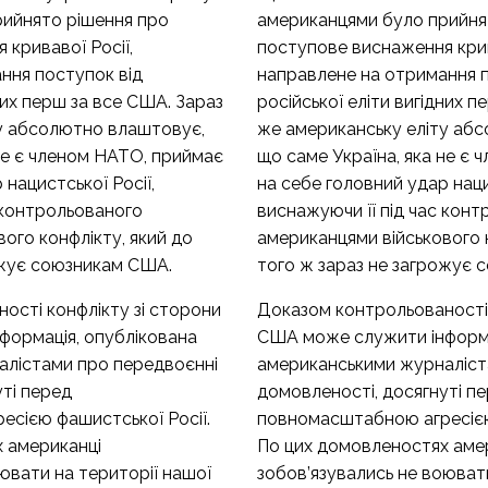
ийнято рішення про
американцями було прийня
кривавої Росії,
поступове виснаження крив
ння поступок від
направлене на отримання п
дних перш за все США. Зараз
російської еліти вигідних 
у абсолютно влаштовує,
же американську еліту аб
не є членом НАТО, приймає
що саме Україна, яка не є
 нацистської Росії,
на себе головний удар наци
 контрольованого
виснажуючи її під час кон
ого конфлікту, який до
американцями військового к
ожує союзникам США.
того ж зараз не загрожує
ості конфлікту зі сторони
Доказом контрольованості 
ормація, опублікована
США може служити інформа
алістами про передвоєнні
американськими журналіст
уті перед
домовленості, досягнуті п
сією фашистської Росії.
повномасштабною агресією
 американці
По цих домовленостях аме
ювати на території нашої
зобов’язувались не воюват