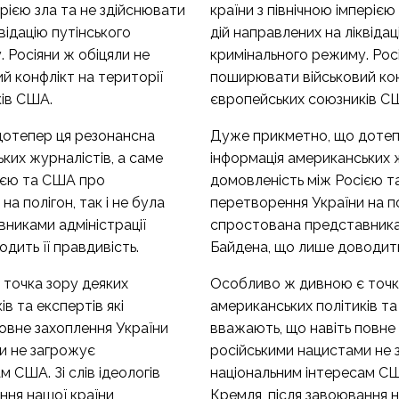
ерією зла та не здійснювати
країни з північною імперією
відацію путінського
дій направлених на ліквідац
 Росіяни ж обіцяли не
кримінального режиму. Росі
й конфлікт на території
поширювати військовий кон
ів США.
європейських союзників С
дотепер ця резонансна
Дуже прикметно, що дотеп
ких журналістів, а саме
інформація американських ж
ією та США про
домовленість між Росією 
а полігон, так і не була
перетворення України на пол
никами адміністрації
спростована представникам
дить її правдивість.
Байдена, що лише доводить 
точка зору деяких
Особливо ж дивною є точк
в та експертів які
американських політиків та 
овне захоплення України
вважають, що навіть повне
и не загрожує
російськими нацистами не
 США. Зі слів ідеологів
національним інтересам США.
ння нашої країни
Кремля, після завоювання н