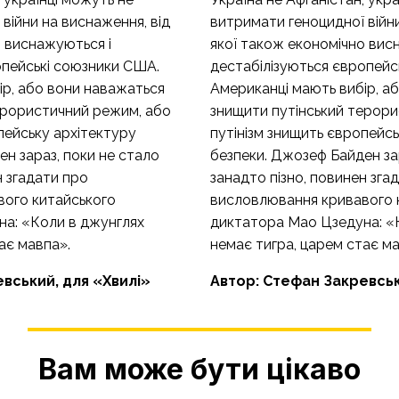
війни на виснаження, від
витримати геноцидної війни
о виснажуються і
якої також економічно вис
опейські союзники США.
дестабілізуються європейс
ір, або вони наважаться
Американці мають вибір, а
ерористичний режим, або
знищити путінський терор
пейську архітектуру
путінізм знищить європейсь
н зараз, поки не стало
безпеки. Джозеф Байден за
н згадати про
занадто пізно, повинен зга
вого китайського
висловлювання кривавого 
а: «Коли в джунглях
диктатора Мао Цзедуна: «
ає мавпа».
немає тигра, царем стає ма
вський, для «
Хвилі
»
Автор: Стефан Закревськ
Вам може бути цікаво