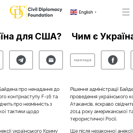
English
▼
аїна для США?
Чим є Україн
переглядів
 Байдена про ненадання до
Рішення адміністрації Байд
ого контрнаступу F-16 та
проведення українського к
дчить про незмінність з
Атакамсів, яскраво свідчить
кої тактики щодо
2014 року американської т
терористичної Росії.
нексії українського Криму
Ще після незаконної анексі