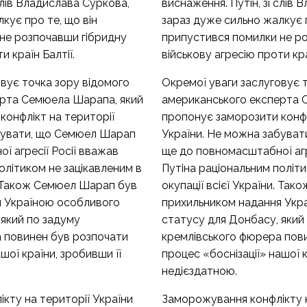
 слів Владислава Суркова,
виснаження. Путін, зі слів
кує про те, що він
зараз дуже сильно жалкує п
не розпочавши гібридну
припустився помилки не р
и країн Балтії.
військову агресію проти кра
вує точка зору відомого
Окремої уваги заслуговує 
ерта Семюела Шарапа, який
американського експерта 
конфлікт на території
пропонує заморозити конфл
бувати, що Семюел Шарап
України. Не можна забува
 агресії Росії вважав
ще до повномасштабної агр
олітиком не зацікавленим в
Путіна раціональним політи
и. Також Семюел Шарап був
окупації всієї України. Та
я Україною особливого
прихильником надання Укр
 який по задуму
статусу для Донбасу, який
 повинен був розпочати
кремлівського фюрера пов
шої країни, зробивши її
процес «боснізації» нашої к
недієздатною.
кту на території України
Заморожування конфлікту н