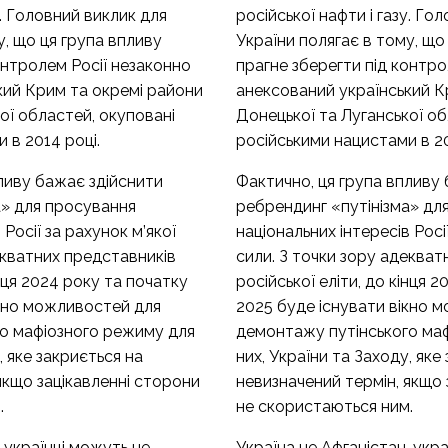
у. Головний виклик для
російської нафти і газу. Го
у, що ця група впливу
України полягає в тому, що
онтролем Росії незаконно
прагне зберегти під контро
кий Крим та окремі райони
анексований український К
ої областей, окуповані
Донецької та Луганської об
 в 2014 році.
російськими нацистами в 20
ливу бажає здійснити
Фактично, ця група впливу
а» для просування
ребрендинг «путінізма» дл
 Росії за рахунок м’якої
національних інтересів Росі
екватних представників
сили. З точки зору адекват
інця 2024 року та початку
російської еліти, до кінця 
ікно можливостей для
2025 буде існувати вікно 
о мафіозного режиму для
демонтажу путінського ма
, яке закриється на
них, України та Заходу, яке
якщо зацікавленні сторони
невизначений термін, якщо 
.
не скористаються ним.
, українці можуть не
Україна не Афганістан, укр