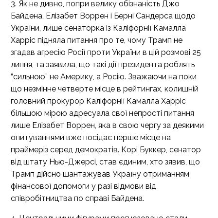
3. Як не дивно, попри велику обізнаність Джо
Байдена, Елізабет Воррен і Берні Сандерса щодо
України, лише сенаторка із Каліфорнії Камалла
Харріс підняла питання про те, чому Трамп не
згадав агресію Росії проти України в цій розмові 25
липня, та заявила, що такі дії президента роблять
“сильною” не Америку, а Росію. Зважаючи на поки
що незмінне четверте місце в рейтингах, колишній
головний прокурор Каліфорнії Камалла Харріс
більшою мірою адресуала свої непрості питання
лише Елізабет Воррен, яка в свою чергу за деякими
опитуваннями вже посідає перше місце на
праймеріз серед демократів. Корі Буккер, сенатор
від штату Нью-Джерсі, став єдиним, хто зявив, що
Трамп дійсно шантажував Україну отриманням
фінансової допомоги у разі відмови від
співробітництва по справі Байдена.