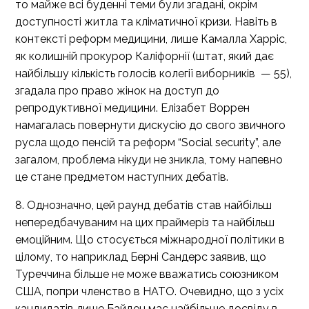
то майже всі буденні теми були згадані, окрім
доступності житла та кліматичної кризи. Навіть в
контексті реформ медицини, лише Камалла Харріс,
як колишній прокурор Каліфорнії (штат, який дає
найбільшу кількість голосів колегії виборників — 55),
згадала про право жінок на доступ до
репродуктивної медицини. Елізабет Воррен
намагалась повернути дискусію до свого звичного
русла щодо пенсій та реформ “Social security”, але
загалом, проблема нікуди не зникла, тому напевно
це стане предметом наступних дебатів.
8. Однозначно, цей раунд дебатів став найбільш
непередбачуваним на цих праймеріз та найбільш
емоційним. Що стосується міжнародної політики в
цілому, то наприклад Берні Сандерс заявив, що
Туреччина більше не може вважатись союзником
США, попри членство в НАТО. Очевидно, що з усіх
кандидатів лише Байден має найбільше досвіду в