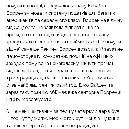
почули відповіді, стосувалось плану Елізабет
Воррен змінювати систему податків для багатих
американців та середнього класу. Воррен на відміну
від Сандерса, не заявляла відверто, що за її
президентства податки для середнього класу
зросуть, але її опоненти на праймеріз хотіли почути
від неї саме це. Рейтинг Воррен дозволяє їй зараз не
демонструвати конкретних позицій на офіційних
заходах, тому вона намагалась уникнути прямої
відповіді. Складається враження, що на перших
трьох раундах дебатів, головним “об’єктом атак”
став найбільш рейтинговий тоді Джо Байден, та
зараз таку позицію обіймає вже сенторка Воррен зі
штату Массачусетс.
6. Не менш активним за першу четвірку лідерів був
Пітер Буттіджедж. Мер міста Саут-Бенд в Індіані, а
також ветеран Афганістану нетрадиційної