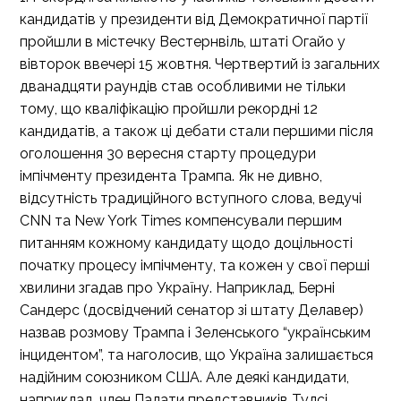
кандидатів у президенти від Демократичної партії
пройшли в містечку Вестернвіль, штаті Огайо у
вівторок ввечері 15 жовтня. Чертвертий із загальних
дванадцяти раундів став особливими не тільки
тому, що кваліфікацію пройшли рекордні 12
кандидатів, а також ці дебати стали першими після
оголошення 30 вересня старту процедури
імпічменту президента Трампа. Як не дивно,
відсутність традиційного вступного слова, ведучі
CNN та New York Times компенсували першим
питанням кожному кандидату щодо доцільності
початку процесу імпічменту, та кожен у свої перші
хвилини згадав про Україну. Наприклад, Берні
Сандерс (досвідчений сенатор зі штату Делавер)
назвав розмову Трампа і Зеленського “українським
інцидентом”, та наголосив, що Україна залишається
надійним союзником США. Але деякі кандидати,
наприклад, член Палати представників Тулсі