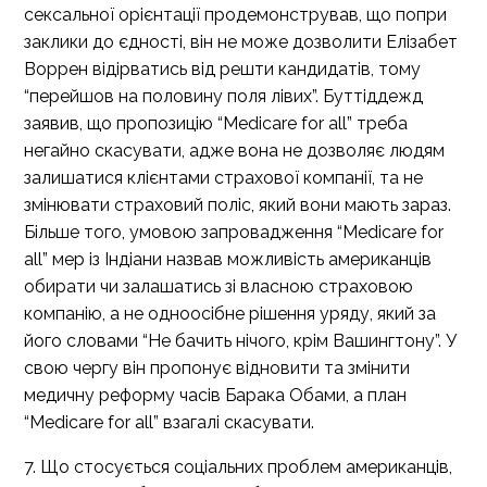
сексальної орієнтації продемонстрував, що попри
заклики до єдності, він не може дозволити Елізабет
Воррен відірватись від решти кандидатів, тому
“перейшов на половину поля лівих”. Буттіддежд
заявив, що пропозицію “Medicare for all” треба
негайно скасувати, адже вона не дозволяє людям
залишатися клієнтами страхової компанії, та не
змінювати страховий поліс, який вони мають зараз.
Більше того, умовою запровадження “Medicare for
all” мер із Індіани назвав можливість американців
обирати чи залашатись зі власною страховою
компанію, а не одноосібне рішення уряду, який за
його словами “Не бачить нічого, крім Вашингтону”. У
свою чергу він пропонує відновити та змінити
медичну реформу часів Барака Обами, а план
“Medicare for all” взагалі скасувати.
7. Що стосується соціальних проблем американців,