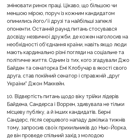
змінювати ринок праці. Цікаво, що більшою чи
меншою мірою, поруч із кожним кандидатом
опинились його/її друзі та найбільші запеклі
опоненти. Останній раунд питань стосувався
досвіду незвичної дружби, де кожен наголосив на
необхідності об‘єднання країни, навіть якщо люди
мають кардинально різні погляди на соціальне та
політичне життя. Одним із тих, кого згадували Джо
Байден та сенаторка Емі Клобучар в якості свого
друга, став покійний сенатор і справжній „друг
України” Джон Маккейн.
10. Відвертість питань щодо віку трійки лідерів
Байдена, Сандерса і Воррен, здивувала не тільки
місцеву публіку, а й інших кандидатів. Берні
Сандерс, після серцевого нападу декілька тижнів
тому, запросив своїх прихильників до Нью-Йорка,
де він проведе спільний захід з молодою