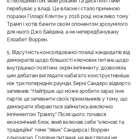
істеблішментом, який роками та десятиліттями
перебуває у владі. Це власне і стало причиною
поразки Гілларі Клінтон у 2016 році, можливо тому
Трамп і хотів бачити своїм опонентом зрозумілого
для нього Джо Байдена, а не непередбачувану
Елізабет Воррен.
5. Відсутність консолідованої позиції кандидатів від
демократів щодо більшості ключових питань щодо
внутрішньої політики, окрім імпічменту, дозволяла
цим дебатам виглядати набагато конструктивніше,
ніж три попередніх раунди. Берні Сандерс відверто
запевнив: “Найгірше, що може зробити зараз їхня
партія, це запевнити своїх прихильників у тому, що
демократи збираються займатись виключно
імпічментом Трампу.” Після цього, почався
економічний блок, який включав себе “ключові та
традиційні” теми “лівих” Сандерса і Воррен
одночасно. Головне питання, на яке глядачі не