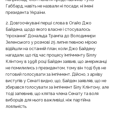
Габбард, навіть не назвали ні посади, ні імені
президента України.
2. Довгоочікувані перші слова в Огайо Джо
Байдена, щодо якого власне і стосувалось
“прохання” Дональда Трампа до Володимири
Зеленського у розмові 25 липня певною мірою
відійшли на останній план, коли Джо Байдену
нагадали, що під час процесу імпічменту Біллу
Клінтону в 1998 році Байден заявив, що американці
не помилились з президентом, тому він тоді був не
готовий голосувати за імпічмент. Дійсно, з архіву
виступів у Сенаті видно, що, Байден заявляв, що не
збирався голосувати за імпічмент Білу Клінтону, але
тоді запевнив, що клятва члена Сенату та воля
виборців для нього важливіші, ніж партійна
лояльність.