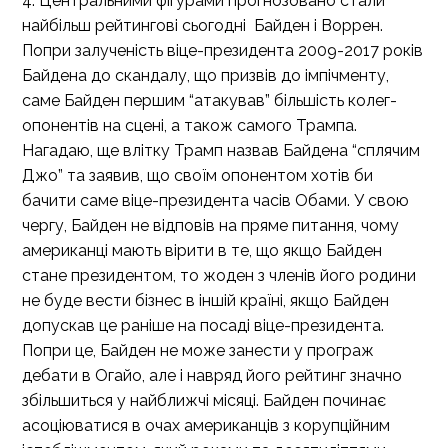
4. Центральними фігурами прогнозовано стали
найбільш рейтингові сьогодні Байден і Воррен.
Попри залученість віце-президента 2009-2017 років
Байдена до скандалу, що призвів до імпічменту,
саме Байден першим “атакував” більшість колег-
опонентів на сцені, а також самого Трампа.
Нагадаю, ще влітку Трамп назвав Байдена “сплячим
Джо” та заявив, що своїм опонентом хотів би
бачити саме віце-президента часів Обами. У свою
чергу, Байден не відповів на пряме питання, чому
американці мають вірити в те, що якщо Байден
стане президентом, то жоден з членів його родини
не буде вести бізнес в іншій країні, якщо Байден
допускав це раніше на посаді віце-президента.
Попри це, Байден не може занести у програж
дебати в Огайо, але і навряд його рейтинг значно
збільшиться у найближчі місяці. Байден починає
асоціюватися в очах американців з корупційним