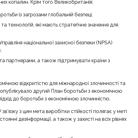
их копалин. Крім того Великобританія:
отьби із загрозами глобальній безпеці.
а технологій, які мають стратегічне значення для
(Управліня національної захисної безпеки (NPSA)
.
та партнерами, а також підтримувати країни з
омічною відкритістю для міжнародної злочинності та
 опублікувало другий План боротьби з економічною
підхід до боротьби з економічною злочинністю.
зв’язку з цим мета виробітки стійкості полягає у меті
оянні дезінформації, а також у захисті на всіх рівнях