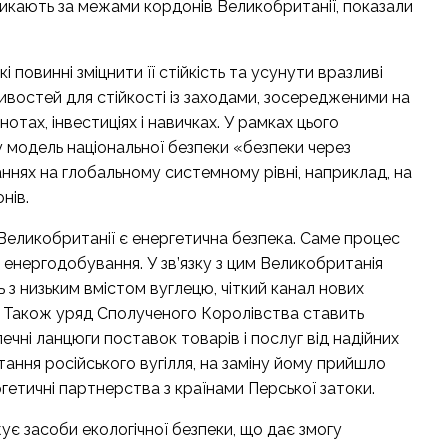
 виникають за межами кордонів Великобританії, показали
і повинні зміцнити її стійкість та усунути вразливі
ливостей для стійкості із заходами, зосередженими на
льнотах, інвестиціях і навичках. У рамках цього
модель національної безпеки «безпеки через
аннях на глобальному системному рівні, наприклад, на
нів.
еликобританії є енергетична безпека. Саме процес
и енергодобування. У зв’язку з цим Великобританія
ь з низьким вмістом вуглецю, чіткий канал нових
ї. Також уряд Сполученого Королівства ставить
ні ланцюги поставок товарів і послуг від надійних
ання російського вугілля, на заміну йому прийшло
етичні партнерства з країнами Перської затоки.
є засоби екологічної безпеки, що дає змогу