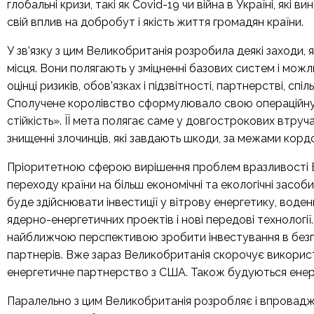
глобальні кризи, такі як Covid-19 чи війна в Україні, які
свій вплив на добробут і якість життя громадян країни.
У зв’язку з цим Великобританія розробила деякі заходи, як
місця. Вони полягають у зміцненні базових систем і мож
оцінці ризиків, обов’язках і підзвітності, партнерстві, спі
Сполучене королівство сформулювало свою операційну 
стійкість». ЇЇ мета полягає саме у довгострокових втруч
знищенні злочинців, які завдають шкоди, за межами кордо
Пріоритетною сферою вирішення проблем вразливості В
переходу країни на більш економічні та екологічні засоб
буде здійснювати інвестиції у вітрову енергетику, воден
ядерно-енергетичних проектів і нові передові технологі
найближчою перспективою зробити інвестування в безпеч
партнерів. Вже зараз Великобританія скорочує використ
енергетичне партнерство з США. Також будуються енерг
Паралельно з цим Великобританія розробляє і впроваджу