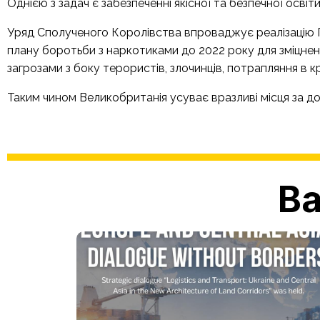
Однією з задач є забезпеченні якісної та безпечної освіт
Уряд Сполученого Королівства впроваджує реалізацію П
плану боротьби з наркотиками до 2022 року для зміцнен
загрозами з боку терористів, злочинців, потрапляння в кр
Таким чином Великобританія усуває вразливі місця за до
Ва