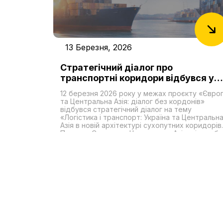
13 Березня, 2026
Стратегічний діалог про
транспортні коридори відбувся у
межах проєкту «Європа та
12 березня 2026 року у межах проєкту «Євро
Центральна Азія: діалог без
та Центральна Азія: діалог без кордонів»
кордонів»
відбувся стратегічний діалог на тему
«Логістика і транспорт: Україна та Центральн
Азія в новій архітектурі сухопутних коридорів
Проєкт «Європа та Центральна Азія: діалог бе
кордонів» реалізується двома незалежними
аналітичними центрами з України — БО
«Міжнародний благодійний фонд громадської
дипломатії» та ГО «Центр геополітичних
досліджень KONSTANTA R&D Group» — за
організаційної та фінансової підтримки
Міжнародного фонду «Відродження».
Стратегічні діалоги в межах проєкту є
платформою для експертних обговорень
питань, що становлять взаємний інтерес для
України та держав Центральної Азії, та