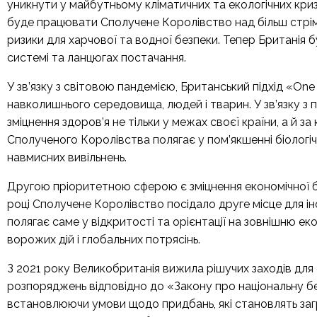
уникнути у майбутньому кліматичних та екологічних криз
буде працювати Сполучене Королівство над більш стрі
ризики для харчової та водної безпеки. Тепер Британія б
системі та ланцюгах постачання.
У зв’язку з світовою пандемією, Британський підхід «One
навколишнього середовища, людей і тварин. У зв’язку 
зміцнення здоров’я не тільки у межах своєї країни, а й з
Сполученого Королівства полягає у пом’якшенні біологіч
навмисних вивільнень.
Другою пріоритетною сферою є зміцнення економічної бе
році Сполучене Королівство посідало друге місце для іно
полягає саме у відкритості та орієнтації на зовнішню ек
ворожих дій і глобальних потрясінь.
З 2021 року Великобританія вижила рішучих заходів для 
розпоряджень відповідно до «Закону про національну бе
встановлюючи умови щодо придбань, які становлять загр