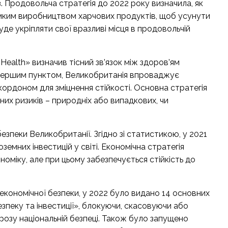
. Продовольча стратегія до 2022 року визначила, як
мким виробництвом харчових продуктів, щоб усунути
уде укріпляти свої вразливі місця в продовольчій
 Health» визначив тісний зв’язок між здоров’ям
з першим пунктом, Великобританія впроваджує
а кордоном для зміцнення стійкості. Основна стратегія
них ризиків – природніх або випадкових, чи
зпеки Великобританії. Згідно зі статистикою, у 2021
земних інвестицій у світі. Економічна стратегія
ономіку, але при цьому забезпечується стійкість до
економічної безпеки, у 2022 було видано 14 основних
зпеку та інвестиції», блокуючи, скасовуючи або
озу національній безпеці. Також було запущено