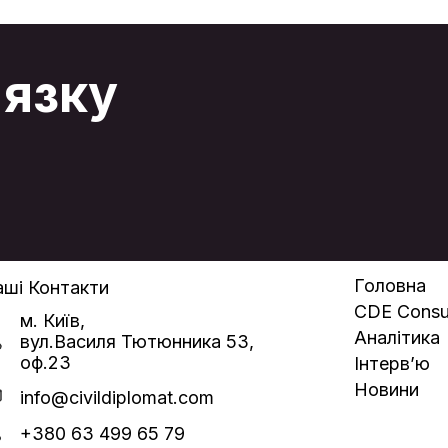
д
д
п
б
'язку
п
«
е
н
Ц
в
о
Головна
ші Контакти
CDE Consul
м. Київ,
Аналітика
вул.Василя Тютюнника 53,
оф.23
Інтерв’ю
Новини
info@civildiplomat.com
+380 63 499 65 79