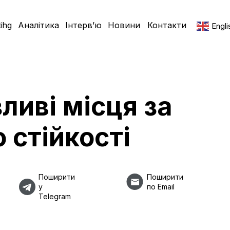
ihg
Аналітика
Інтерв’ю
Новини
Контакти
Engli
ливі місця за
 стійкості
Поширити
Поширити
у
по Email
Telegram