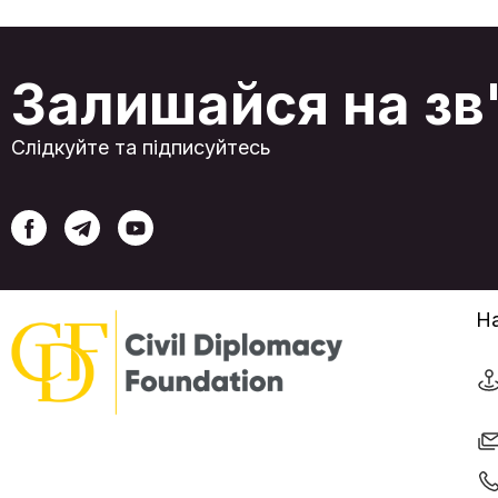
спрямовані на розвиток міжрегіонального
експертного діалогу у сферах економічної
співпраці, логістики, інфраструктури та
регіональної взаємодії.
Залишайся на зв
Слідкуйте та підписуйтесь
На