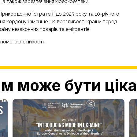
и, а також забезпечення кібер-безпеки.
рикордонної стратегії до 2025 року та 10-річного
ня кордону і зменшення вразливості країни перед
аїну незаконних товарів та емігрантів.
помогою стійкості.
м може бути цік