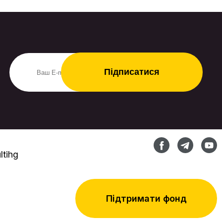
ипломатії» та ГО «Центр геополітичних
осліджень «KONSTANTA R&D Group» у рамках
роєкту «Європа та Центральна Азія: діалог
ез кордонів» за фінансової та організаційної
ідтримки Міжнародного фонду
Відродження». Мета дослідження – виявити
кспертну думку щодо перспектив і ключових
апрямів співпраці України з державами
ентральної Азії у сферах економіки, логістики,
ідновлення України, а також міграційної,
світньої та культурної політики.
tihg
Підтримати фонд