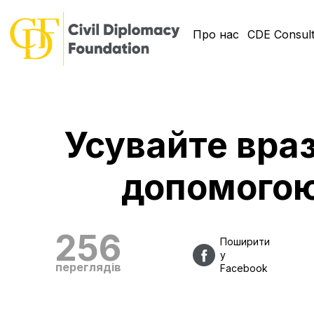
Про нас
CDE Consult
Усувайте враз
допомогою
256
Поширити
у
переглядів
Facebook