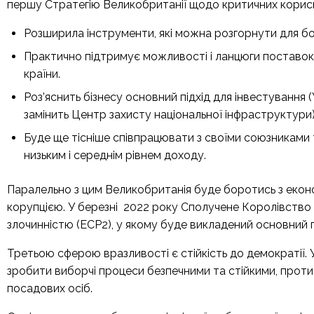
першу Стратегію Великобританії щодо критичних корисн
Розширила інструменти, які можна розгорнути для бор
Практично підтримує можливості і ланцюги поставок т
країни.
Роз’яснить бізнесу основний підхід для інвестування 
замінить Центр захисту національної інфраструктури)
Буде ще тісніше співпрацювати з своїми союзниками 
низьким і середнім рівнем доходу.
Паралельно з цим Великобританія буде боротись з екон
корупцією. У березні 2022 року Сполучене Королівство
злочинністю (ECP2), у якому буде викладений основний 
Третьою сферою вразливості є стійкість до демократії. У 
зробити виборчі процеси безпечними та стійкими, протист
посадових осіб.