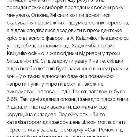
президентських виборів проведених восени року
минулого. Опозиційні сили хотіли домогтися
скасування переможних підсумків осінніх перегонів,
а відтак сподівалися всадовити в президентське
крісло власного фаворита А. Квіцинію. Не вдаючись
у подробиці, зазначимо, що Хаджимба переміг
Квіцинію осінню із жалюгідним відривом у трохи
більше ніж 1%. Слід звернути увагу й на те, скільки
відсотків б’юлетенів було залишено в «нейтральній
зоні»(до таких відносимо бланки з позначкою
напроти пункту «проти всіх», а також не
використані, зіпсовані і тд.). Так от, загалом їх було
6.6%. Такі дані здалися опозиції занадто підозрілими
й давали підстави вважати, що мала місце
корупційна складова. Подейкують ніби то
каталізатором для заворушень цілком могла стати
перестрілка у закладі громхарчу «Сан-Ремо», під