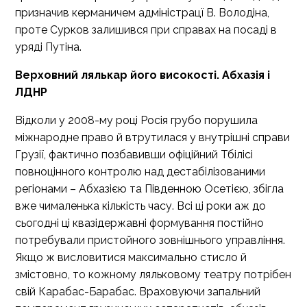
призначив керманичем адміністрацї В. Володіна,
проте Сурков залишився при справах на посаді в
уряді Путіна.
Верховний лялькар його високості. Абхазія і
ЛДНР
Відколи у 2008-му році Росія грубо порушила
міжнародне право й втрутилася у внутрішні справи
Грузії, фактично позбавивши офіційний Тбілісі
повноцінного контролю над дестабілізованими
регіонами – Абхазією та Південною Осетією, збігла
вже чималенька кількість часу. Всі ці роки аж до
сьогодні ці квазідержавні формування постійно
потребували пристойного зовнішнього управління.
Якщо ж висловитися максимально стисло й
змістовно, то кожному ляльковому театру потрібен
свій Карабас-Барабас. Враховуючи запальний