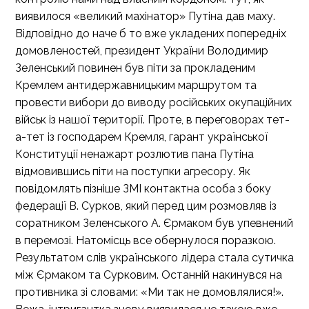
виявилося «великий махінатор» Путіна дав маху.
Відповідно до наче б то вже укладених попередніх
домовленостей, президент України Володимир
Зеленський повинен був піти за прокладеним
Кремлем антидержавницьким маршрутом та
провести вибори до виводу російських окупаційних
військ із нашої території. Проте, в переговорах тет-
а-тет із господарем Кремля, гарант української
Конституції ненажарт розлютив пана Путіна
відмовившись піти на поступки агресору. Як
повідомлять пізніше ЗМІ контактна особа з боку
федерації В. Сурков, який перед цим розмовляв із
соратником Зеленського А. Єрмаком був упевнений
в перемозі. Натомісць все обернулося поразкою.
Результатом слів українського лідера стала сутичка
між Єрмаком та Сурковим. Останній накинувся на
противника зі словами: «Ми так не домовлялися!».