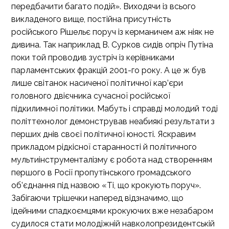
передбачити багато подій». Виходячи із всього
викладеного вище, постійна присутність
російського Рішельє поруч із керманичем аж ніяк не
дивина. Так наприклад В. Сурков сидів опріч Путіна
поки той проводив зустріч із керівниками
парламентських фракцій 2001-го року. А це ж був
лише світанок насиченої політичної кар’єри
головного двієчника сучасної російської
підкилимної політики. Мабуть і справді молодий тоді
політтехнолог демонстрував неабиякі результати з
перших днів своєї політичної юності. Яскравим
прикладом рідкісної старанності й політичного
мультиінструменталізму є робота над створенням
першого в Росії пропутінського громадського
об’єднання під назвою «Ті, що крокують поруч».
Забігаючи трішечки наперед відзначимо, що
ідейними спадкоємцями крокуючих вже незабаром
судилося стати молодіжній навколопрезидентській