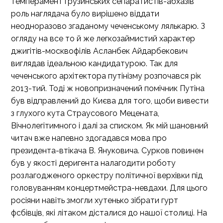
темперамент грузинських сепаратистів-абхазів
роль наглядача було вирішено віддати
неодноразово згаданому чеченському лялькарю. З
огляду на все то й же легкозаймистий характер
джигітів-москвофілів Асланбек Айдарбекович
виглядав ідеальною кандидатурою. Так для
чеченського архітектора путінізму розпочався рік
2013-тий. Тоді ж новопризначений помічник Путіна
був відправлений до Києва для того, щоби вивести
з глухого кута Страусового Мецената,
Вічнолегітимного і далі за списком. Як мій шановний
читач вже напевно здогадався мова про
президента-втікача В. Януковича. Сурков повинен
був у якості деригента налагодити роботу
розлагодженого оркестру політичної верхівки під
головуванням концертмейстра-невдахи. Для цього
росіяни навіть змогли хутенько зібрати гурт
фсбівців, які літаком дісталися до нашої столиці. На