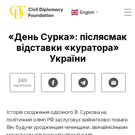
English
▼
«День Сурка»: післясмак
відставки «куратора»
України
245
переглядів
Історія сходження одіозного В. Суркова на
політичний олімп РФ заслуговує вийняткової поваги.
Він, будучи уродженцем чеченщини, звичайнісіньким
мешканцем сільської місцевості зумів