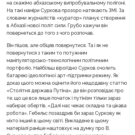
на скажімо абхазському випробувальному полігоні.
На такі наміри Суркова прозоро натякають ЗМІ. За
словами журналістів «куратор» планує створення
в Абхазії нової політ сили. Грубо кажучи він
повернеться до того з чого розпочав.
Він пішов, але обіцяв повернутися. Та і як не
повернутися з таким то потужним
маніпуляторсько-технологічним політичним
портфоліо. Найбільш вірогідно Сурков очолить
батарею ідеологічної арт-підтримки режиму. Як
доказ цього можна оцінити його нещодавну статтю
«Столітня держава Путіна», де він розповідає про
те, що це все лише початок і путінізм тільки зараз
набирає обертів. «Далі нас чекає складна та цікава
робота». Гебельс позаздрив би зараз Суркову як
ніхто інший в цьому світі. Викладене в цьому
матеріалі раніше наштовхує на думку про В.