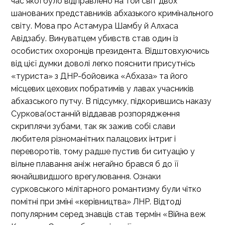
час якої було відправлено на той світ двох
шанованих представників абхазького кримінального
світу. Мова про Астамура Шамбу й Алхаса
Авідзабу. Винуватцем убивств став один із
особистих охоронців президента. Відштовхуючись
від цієї думки доволі легко пояснити присутнісь
«туриста» з ДНР-бойовика «Абхаза» та його
місцевих цехових побратимів у лавах учасників
абхазського путчу. В підсумку, підкорившись наказу
Суркова(останній віддавав розпорядження
скриплячи зубами, так як зажив собі слави
любителя різноманітних палацових інтриг і
переворотів, тому радше пустив би ситуацію у
вільне плавання аніж негайно брався б до її
якнайшвидшого врегулювання. Ознаки
сурковського мілітарного романтизму були чітко
помітні при зміні «керівництва» ЛНР. Відтоді
популярним серед знавців став термін «Війна веж