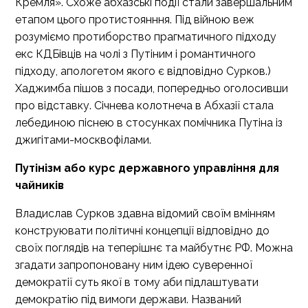
Кремля». Схоже абхазські події стали завершальним
етапом цього протистоянння. Під війною веж
розуміємо протиборство прагматичного підходу
екс КДБівців на чолі з Путіним і романтичного
підходу, апологетом якого є відповідно Сурков.)
Хаджимба пішов з посади, попередньо оголосивши
про відставку. Січнева колотнеча в Абхазії стала
лебединою піснею в стосунках помічника Путіна із
джигітами-москвофілами.
Путінізм або курс державного управління для
чайників
Владислав Сурков здавна відомий своїм вмінням
конструювати політичні концепції відповідно до
своїх поглядів на теперішнє та майбутнє РФ. Можна
згадати запропоновану ним ідею суверенної
демократії суть якої в тому аби підлаштувати
демократію під вимоги держави. Названий