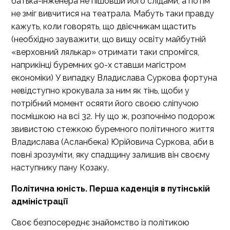
батька-інженера не пішовши його слідами, а потім
не зміг вивчитися на театрала. Мабуть таки правду
кажуть, коли говорять, що двієчникам щастить
(необхідно зауважити, що вищу освіту майбутній
«верховний лялькар» отримати таки спромігся,
наприкінці буремних 90-х ставши магістром
економіки) У випадку Владислава Суркова фортуна
невідступно крокувала за ним як тінь, щоби у
потрібний момент осяяти його своєю сліпучою
посмішкою на всі 32. Ну що ж, розпочнімо подорож
звивистою стежкою буремного політичного життя
Владислава (Асланбека) Юрійовича Суркова, аби в
повні зрозуміти, яку спадщину залишив він своєму
наступнику пану Козаку.
Політична юність. Перша каденція в путінській
адміністрації
Своє безпосереднє знайомство із політикою