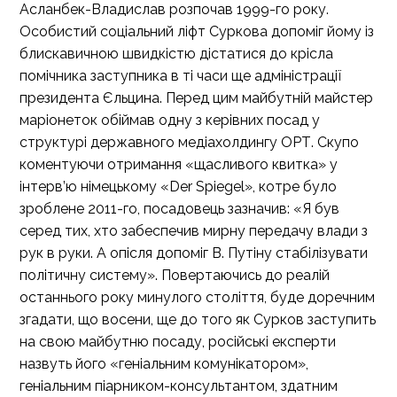
Асланбек-Владислав розпочав 1999-го року.
Особистий соціальний ліфт Суркова допоміг йому із
блискавичною швидкістю дістатися до крісла
помічника заступника в ті часи ще адміністрації
президента Єльцина. Перед цим майбутній майстер
маріонеток обіймав одну з керівних посад у
структурі державного медіахолдингу ОРТ. Скупо
коментуючи отримання «щасливого квитка» у
інтерв’ю німецькому «Der Spiegel», котре було
зроблене 2011-го, посадовець зазначив: «Я був
серед тих, хто забеспечив мирну передачу влади з
рук в руки. А опісля допоміг В. Путіну стабілізувати
політичну систему». Повертаючись до реалій
останнього року минулого століття, буде доречним
згадати, що восени, ще до того як Сурков заступить
на свою майбутню посаду, російські експерти
назвуть його «геніальним комунікатором»,
геніальним піарником-консультантом, здатним