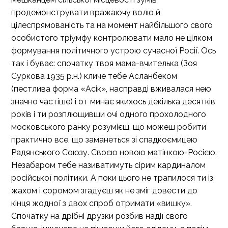
продемонструвати вражаючу волю й
цілеспрямованість та на момент найбільшого свого
особистого тріумфу контролювати мало не цілком
формування політичного устрою сучасної Росії. Ось
так і буває: спочатку твоя мама-вчителька (Зоя
Суркова 1935 р.н.) кличе тебе Асланбеком
(пестлива форма «Асік», насправді вживалася нею
значно частіше) і от минає якихось декілька десятків
років і ти розплющивши очі одного прохолодного
московського ранку розумієш, що можеш робити
практично все, що заманеться зі спадкоємицею
Радянського Союзу. Своєю новою матінкою-Росією.
Незабаром тебе називатимуть сірим кардиналом
російської політики. А поки цього не трапилося ти із
жахом і соромом згадуєш як не зміг довести до
кінця жодної з двох спроб отримати «вишку».
Спочатку на дрібні друзки розбив надії свого