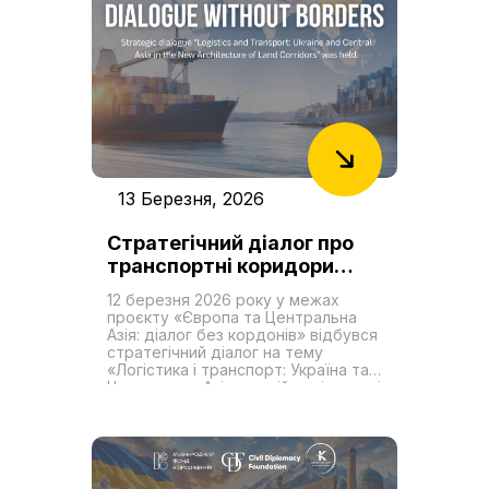
13 Березня, 2026
Стратегічний діалог про
транспортні коридори
відбувся у межах проєкту
12 березня 2026 року у межах
«Європа та Центральна
проєкту «Європа та Центральна
Азія: діалог без кордонів»
Азія: діалог без кордонів» відбувся
стратегічний діалог на тему
«Логістика і транспорт: Україна та
Центральна Азія в новій архітектурі
сухопутних коридорів». Проєкт
«Європа та Центральна Азія: діалог
без кордонів» реалізується двома
незалежними аналітичними
центрами з України — БО