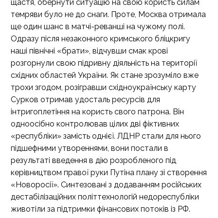
щастя, обернути ситуацію на свою користь силам
темряви було не до снаги. Проте, Москва отримала
ще один шанс в матчі-реванші на чужому полі.
Одразу після незаконного кримського бліцкригу
наші північні «брати», відчувши смак крові
розгорнули свою підривну діяльність на території
східних областей України. Як стане зрозуміло вже
трохи згодом, розігравши східноукраїнську карту
Сурков отримав удосталь ресурсів для
інтригоплетіння на користь свого патрона. Він
одноосібно контролював цілих дві фіктивних
«республіки» замість однієї. ЛДНР стали для нього
підшефними утвореннями, вони постали в
результаті введення в дію розробленого під
керівництвом правої руки Путіна плану зі створення
«Новоросії». Синтезовані з додаванням російських
дестабілізаційних політтехнологій недореспубліки
животіли за підтримки фінансових потоків із РФ.