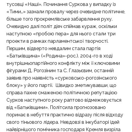
тусовці «Наші». Починання Суркова у випадку із
«Тими…» зазнали провалу через очевидне політичне,
більше того прокремлівське забарвлення руху.
Очевидно далі політ діяч спіймав кураж, оскільки
наступною «пробою пера» для нього стали три
проекти в рамках парламентської творчості.
Першим, відверто невдалим стала партія
«Батьківщина» («Родина»-рос.). 2004-го в ході
внутрішньопартійного конфлікту між її ключовими
фігурами Д. Рогозіним та С. Глазьєвим, останній
заявив про наявність «сурковсько-рогозінського
блоку» у його партії. Швидко зметикувавши, що
справа пахне смаженою політичною репутацією
Сурков наступного року раптово відмежовується
від «Батьківщини». Політсила прогнозовано
поринає в небуття практично відразу після відходу
свого тіньового лідера. Невдовзі в інкубаторі ідей
найвірнішого помічника господаря Кремля визріла