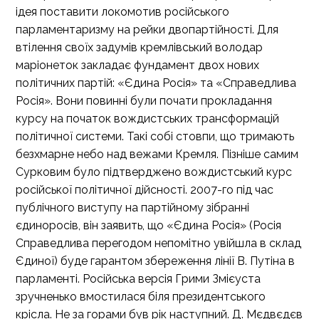
ідея поставити локомотив російського
парламентаризму на рейки двопартійності. Для
втілення своїх задумів кремлівський володар
маріонеток закладає фундамент двох нових
політичних партій: «Єдина Росія» та «Справедлива
Росія». Вони повинні були почати прокладання
курсу на початок вождистських трансформацій
політичної системи. Такі собі стовпи, що тримають
безхмарне небо над вежами Кремля. Пізніше самим
Сурковим було підтверджено вождистський курс
російської політичної дійсності. 2007-го під час
публічного виступу на партійному зібранні
єдиноросів, він заявить, що «Єдина Росія» (Росія
Справедлива перегодом непомітно увійшла в склад
Єдиної) буде гарантом збереження лінії В. Путіна в
парламенті. Російська версія Грими Змієуста
зручненько вмостилася біля президентського
крісла. Не за горами був рік наступний. Д. Мєдвєдєв