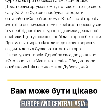
Суркова як про Гебельса на «максималках».
Додатковим аргументом тут є також і те, що свого
часу 2012-го Сурков спробував створити
батальйон «Солов’ї режиму». В той час він провів
зустріч із рок-музикантами в ході якої переконував
їх у необхідності культурної підтримки державної
політики. Що тут скажеш, хобі дало про себе знати.
Про вміння творчо підходити до словотворення
свідчить досвід Суркова в якості автора
літературних творів. Доробок складає дві книги:
«Околоноля» і «Машинка і вєлік». Обидва твори
опубліковані під псевдо Натан Дубовицький.
Вам може бути цікаво