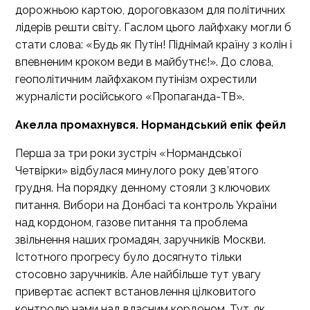
дорожньою картою, дороговказом для політичних
лідерів решти світу. Гаслом цього лайфхаку могли б
стати слова: «Будь як Путін! Піднімай країну з колін і
впевненим кроком веди в майбутнє!». До слова,
геополітичним лайфхаком путінізм охрестили
журналісти російського «Пропаганда-ТВ».
Акелла промахнувся. Нормандський епік фейл
Перша за три роки зустріч «Нормандської
Четвірки» відбулася минулого року дев’ятого
грудня. На порядку денному стояли 3 ключових
питання. Вибори на Донбасі та контроль України
над кордоном, газове питання та проблема
звільнення наших громадян, заручників Москви.
Істотного прогресу було досягнуто тільки
стосовно заручників. Але найбільше тут увагу
привертає аспект встановлення цілковитого
контролю нами над власним кордоном. Тут, як