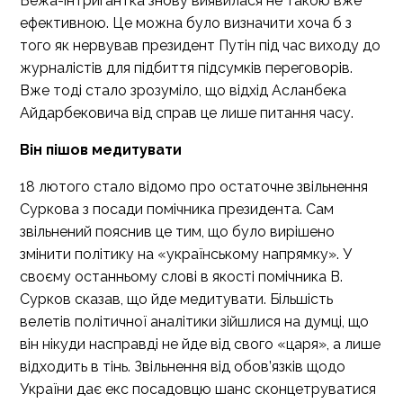
Вежа-інтригантка знову виявилася не такою вже
ефективною. Це можна було визначити хоча б з
того як нервував президент Путін під час виходу до
журналістів для підбиття підсумків переговорів.
Вже тоді стало зрозуміло, що відхід Асланбека
Айдарбековича від справ це лише питання часу.
Він пішов медитувати
18 лютого стало відомо про остаточне звільнення
Суркова з посади помічника президента. Сам
звільнений пояснив це тим, що було вирішено
змінити політику на «українському напрямку». У
своєму останньому слові в якості помічника В.
Сурков сказав, що йде медитувати. Більшість
велетів політичної аналітики зійшлися на думці, що
він нікуди насправді не йде від свого «царя», а лише
відходить в тінь. Звільнення від обов’язків щодо
України дає екс посадовцю шанс сконцетруватися