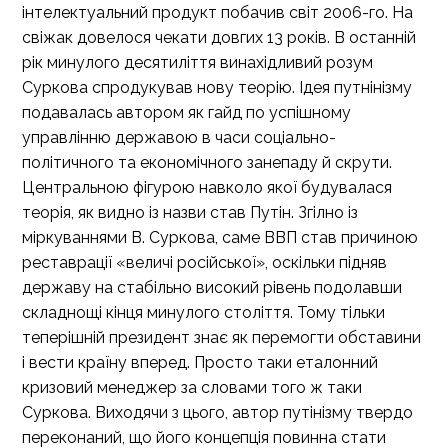
інтелектуальний продукт побачив світ 2006-го. На
свіжак довелося чекати довгих 13 років. В останній
рік минулого десятиліття винахідливий розум
Суркова спродукував нову теорію. Ідея путнінізму
подавалась автором як гайд по успішному
управлінню державою в часи соціально-
політичного та економічного занепаду й скрути.
Центральною фігурою навколо якої будувалася
теорія, як видно із назви став Путін. Згілно із
міркуваннями В. Суркова, саме ВВП став причиною
реставрації «величі російської», оскільки підняв
державу на стабільно високий рівень подолавши
складнощі кінця минулого століття. Тому тільки
теперішній президент знає як перемогти обставини
і вести країну вперед. Просто таки еталонний
кризовий менеджер за словами того ж таки
Суркова. Виходячи з цього, автор путінізму твердо
переконаний, що його концепція повинна стати