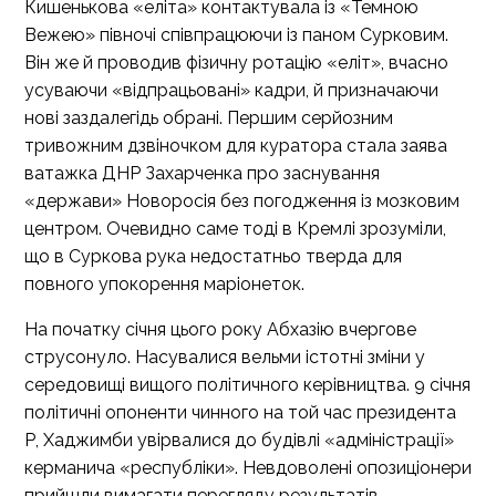
Кишенькова «еліта» контактувала із «Темною
Вежею» півночі співпрацюючи із паном Сурковим.
Він же й проводив фізичну ротацію «еліт», вчасно
усуваючи «відпрацьовані» кадри, й призначаючи
нові заздалегідь обрані. Першим серйозним
тривожним дзвіночком для куратора стала заява
ватажка ДНР Захарченка про заснування
«держави» Новоросія без погодження із мозковим
центром. Очевидно саме тоді в Кремлі зрозуміли,
що в Суркова рука недостатньо тверда для
повного упокорення маріонеток.
На початку січня цього року Абхазію вчергове
струсонуло. Насувалися вельми істотні зміни у
середовищі вищого політичного керівництва. 9 січня
політичні опоненти чинного на той час президента
Р, Хаджимби увірвалися до будівлі «адміністрації»
керманича «республіки». Невдоволені опозиціонери
прийшли вимагати перегляду результатів