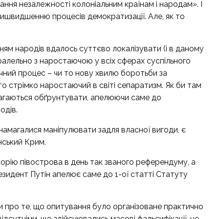
ання незалежності колоніальним країнам і народам». І
пришвидшенню процесів демократизації. Але, як то
ням народів вдалось суттєво локалізувати (і в даному
ралельно з наростаючою у всіх сферах суспільного
ичний процес – чи то нову хвилю боротьби за
 стрімко наростаючий в світі сепаратизм. Як би там
амагаються обґрунтувати, апелюючи саме до
одів.
амагалися маніпулювати задля власної вигоди, є
нський Крим.
торію півострова в день так званого референдуму, а
зидент Путін апелює саме до 1-ої статті Статуту
ти про те, що опитування було організоване практично
ідсутніми, що здійснювались масові фальсифікації, не