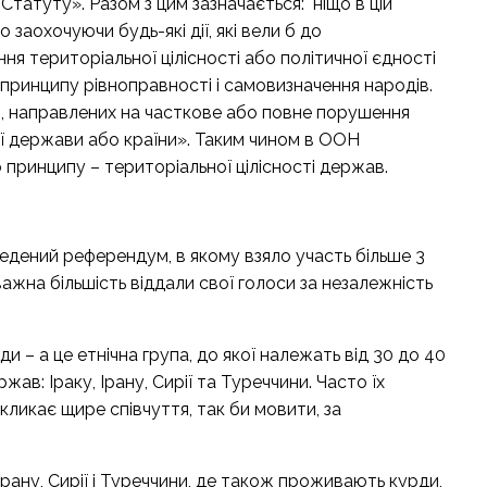
татуту». Разом з цим зазначається: ніщо в цій
заохочуючи будь-які дії, які вели б до
я територіальної цілісності або політичної єдності
принципу рівноправності і самовизначення народів.
, направлених на часткове або повне порушення
кої держави або країни». Таким чином в ООН
принципу – територіальної цілісності держав.
едений референдум, в якому взяло участь більше 3
важна більшість віддали свої голоси за незалежність
ди – а це етнічна група, до якої належать від 30 до 40
ав: Іраку, Ірану, Сирії та Туреччини. Часто їх
ликає щире співчуття, так би мовити, за
ану, Сирії і Туреччини, де також проживають курди,