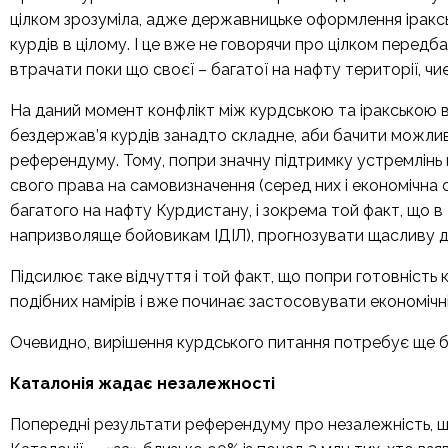
цілком зрозуміла, адже державницьке оформлення іракс
курдів в цілому. І це вже не говорячи про цілком передб
втрачати поки що своєї – багатої на нафту території, чи
На даний момент конфлікт між курдською та іракською в
бездержав’я курдів занадто складне, аби бачити можлив
референдуму. Тому, попри значну підтримку устремлінь кур
свого права на самовизначення (серед них і економічна 
багатого на нафту Курдистану, і зокрема той факт, що в
напризволяще бойовикам ІДІЛ), прогнозувати щасливу дл
Підсилює таке відчуття і той факт, що попри готовність 
подібних намірів і вже починає застосовувати економічні
Очевидно, вирішення курдського питання потребує ще бі
Каталонія жадає незалежності
Попередні результати референдуму про незалежність, щ