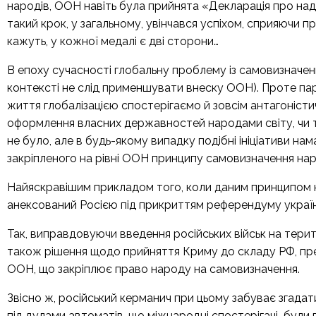
народів, ООН навіть була прийнята «Декларація про над
такий крок, у загальному, увінчався успіхом, сприяючи 
кажуть, у кожної медалі є дві сторони…
В епоху сучасності глобальну проблему із самовизначен
контексті не слід применшувати внеску ООН). Проте па
життя глобалізацією спостерігаємо й зовсім антагоніст
оформлення власних державностей народами світу, чи то
не було, але в будь-якому випадку подібні ініціативи н
закріпленого на рівні ООН принципу самовизначення нар
Найяскравішим прикладом того, коли даним принципом н
анексований Росією під прикриттям референдуму украї
Так, виправдовуючи введення російських військ на тери
також рішення щодо прийняття Криму до складу РФ, пре
ООН, що закріплює право народу на самовизначення.
Звісно ж, російський керманич при цьому забуває згада
під дулами автоматів, що міжнародні спостерігачі були в