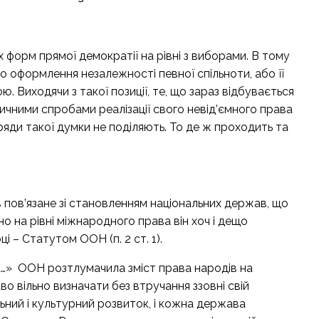
форм прямої демократії на рівні з виборами. В тому
 оформлення незалежності певної спільноти, або її
 Виходячи з такої позиції, те, що зараз відбувається
тичними спробами реалізації свого невід’ємного права
уряди такої думки не поділяють. То де ж проходить та
 пов’язане зі становленням національних держав, що
 на рівні міжнародного права він хоч і дещо
і – Статутом ООН (п. 2 ст. 1).
а…» ООН розтлумачила зміст права народів на
о вільно визначати без втручання ззовні свій
льний і культурний розвиток, і кожна держава