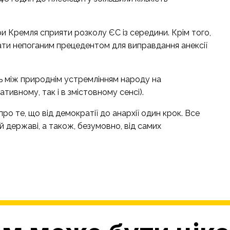
міри Кремля сприяти розколу ЄС із середини. Крім того,
ати непоганим прецедентом для виправдання анексії
ь між природнім устремлінням народу на
тивному, так і в змістовному сенсі).
о те, що від демократії до анархії один крок. Все
ій державі, а також, безумовно, від самих