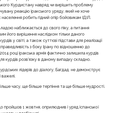
ького Курдистану навряд чи вирішить проблему
ачувану реакцію іракського уряду, який не хоче
є населення робить гідний опір бойовикам ІДІЛ.
ладою наближається до свого піку, а питання
им його вирішення наслідком тільки даного
дів у світі, а також суттєві підстави для реалізації
справедливість з боку Ірану по відношенню до
 2014 році іракська армія фактично залишила курдів
я курдів розв’язку в даному випадку складно.
курдських лідерів до діалогу, Багдад не демонструє
 важелі.
льше часу, ще більше терпіння та ще більше мудрості.
о пройшов 1 жовтня, оприлюднив і уряд іспанської