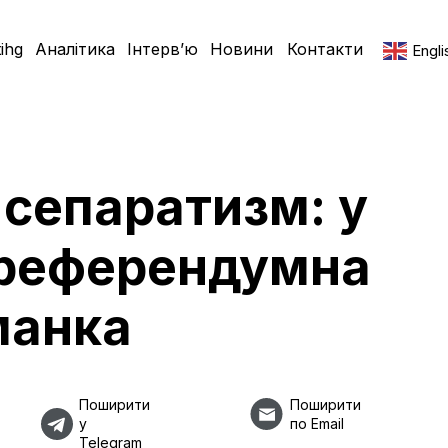
ihg
Аналітика
Інтерв’ю
Новини
Контакти
Engli
 сепаратизм: у
є референдумна
манка
Поширити
Поширити
у
по Email
Telegram