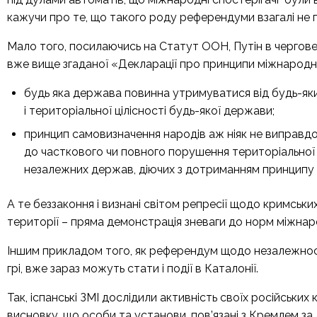
кажучи про те, що такого роду референдуми взагалі не 
Мало того, посилаючись на Статут ООН, Путін в чергов
вже вище згаданої «Декларації про принципи міжнародн
будь яка держава повинна утримуватися від будь-яки
і територіальної цілісності будь-якої держави;
принцип самовизначення народів аж ніяк не виправдов
до часткового чи повного порушення територіальної ц
незалежних держав, діючих з дотриманням принципу р
А те беззаконня і визнані світом репресії щодо кримських
території – пряма демонстрація зневаги до норм міжнар
Іншим прикладом того, як референдум щодо незалежност
грі, вже зараз можуть стати і події в Каталонії.
Так, іспанські ЗМІ дослідили активність своїх російськи
висновку, що особи та установи, пов’язані з Кремлем за 