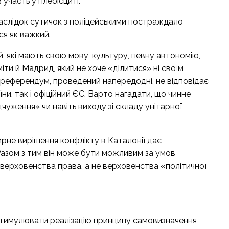
 участь у плебісциті.
аслідок сутичок з поліцейськими постраждало
ься як важкий.
ей, які мають свою мову, культуру, певну автономію,
іти й Мадрид, який не хоче «ділитися» ні своїм
о референдум, проведений напередодні, не відповідає
їни, так і офіційний ЄС. Варто нагадати, що чинне
чуження» чи навіть виходу зі складу унітарної
 мирне вирішення конфлікту в Каталонії дає
Разом з тим він може бути можливим за умов
верховенства права, а не верховенства «політичної
и стимулювати реалізацію принципу самовизначення