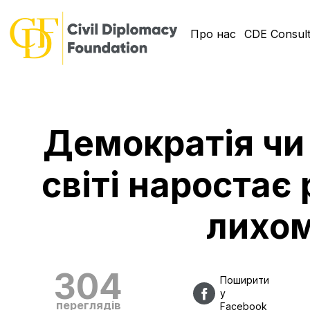
Про нас
CDE Consult
Демократія чи
світі нароста
лихо
304
Поширити
у
переглядів
Facebook