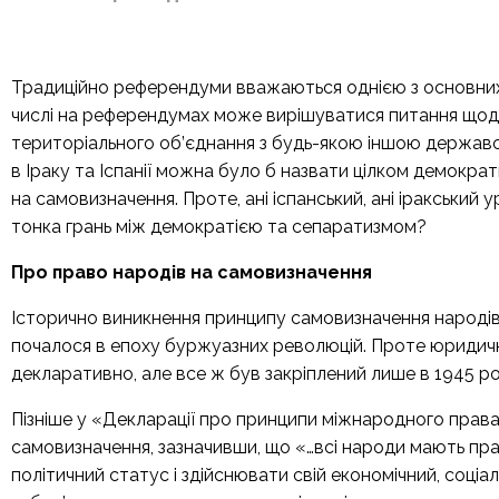
Традиційно референдуми вважаються однією з основних 
числі на референдумах може вирішуватися питання щодо
територіального об’єднання з будь-якою іншою державою.
в Іраку та Іспанії можна було б назвати цілком демокра
на самовизначення. Проте, ані іспанський, ані іракський 
тонка грань між демократією та сепаратизмом?
Про право народів на самовизначення
Історично виникнення принципу самовизначення народів
почалося в епоху буржуазних революцій. Проте юридично
декларативно, але все ж був закріплений лише в 1945 роц
Пізніше у «Декларації про принципи міжнародного прав
самовизначення, зазначивши, що «…всі народи мають прав
політичний статус і здійснювати свій економічний, соціа