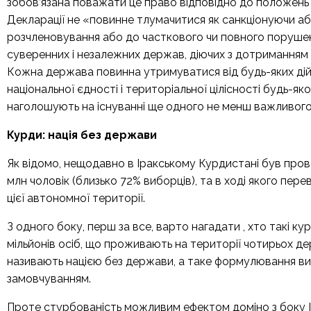
зобов’язана поважати це право відповідно до положень С
Декларації не «повинне тлумачитися як санкціонуючи або 
розчленовування або до часткового чи повного порушенн
суверенних і незалежних держав, діючих з дотриманням 
Кожна держава повинна утримуватися від будь-яких дій
національної єдності і територіальної цілісності будь-я
наголошують на існуванні ще одного не менш важливого 
Курди: нація без держави
Як відомо, нещодавно в Іракському Курдистані був пров
млн чоловік (близько 72% виборців), та в ході якого пере
цієї автономної території.
З одного боку, перш за все, варто нагадати , хто такі кур
мільйонів осіб, що проживають на території чотирьох держ
називають нацією без держави, а таке формулювання вик
замовчуванням.
Проте стурбованість можливим ефектом доміно з боку Ір