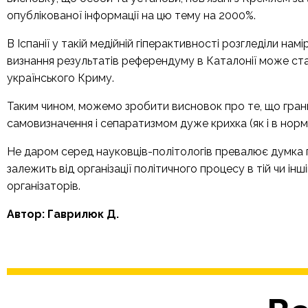
опублікованої інформації на цю тему на 2000%.
В Іспанії у такій медійній гіперактивності розгледіли на
визнання результатів референдуму в Каталонії може ст
українського Криму.
Таким чином, можемо зробити висновок про те, що гран
самовизначення і сепаратизмом дуже крихка (як і в норма
Не даром серед науковців-політологів превалює думка пр
залежить від організації політичного процесу в тій чи інш
організаторів.
Автор: Гаврилюк Д.