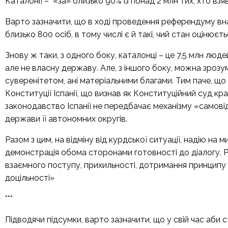
Каталонії – «за» близько 90% із понад 2 млн тих, хто взяв
Варто зазначити, що в ході проведення референдуму вн
близько 800 осіб, в тому числі є й такі, чий стан оцінюєт
Знову ж таки, з одного боку, каталонці – це 7,5 млн люд
але не власну державу. Але, з іншого боку, можна зрозум
суверенітетом, ані матеріальними благами. Тим паче, щ
Конституції Іспанії, що визнав як Конституційний суд кра
законодавство Іспанії не передбачає механізму «самовід
держави її автономних округів.
Разом з цим, на відміну від курдської ситуації, надію на
демонстрація обома сторонами готовності до діалогу. 
взаємного поступу, прихильності, дотримання принципу 
доцільності»
***
Підводячи підсумки, варто зазначити, що у свій час аб