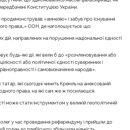
передбачені Конституцією України.
е продемонстрував «амнезію» і забув про існування
ого права…» ООН, де наголошується, що:
х дій, направлених на порушення національної єдності
ує будь-які дії, які вели б до «розчленовування або
ілісності або політичної єдності суверенних і
івноправності і самовизначення народів».
 татар, які сьогодні чинить Кремль на анексованій
одного права, на які сам же ж посилаєшся.
і може стати інструментом у великій геополітичній
х колег у час проведення референдуму і прийшли до
48 годин до плебісциту збільшили кількість