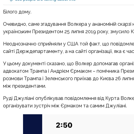
Білого дому.
Очевидно, саме згадування Волкера у
ананоміній скарзі
н
українським Президентом 25 липня 2019 року, змусило К
Неоднозначно сприйняли у США той факт, що повідомлен
сайті Держдепартаменту, а на сайті організації, яка є ч
У цьому документі сказано, що Волкер допомагав органі
адвокатом Трампа і Андрієм Єрмаком – помічника Презид
розмови Трампа і Зеленського приїхав до Києва 26 липня
між президентами.
Руді Джуліані опублікував повідомлення від Курта Волк
організувати зустріч між Єрмаком та самим Джуліані.