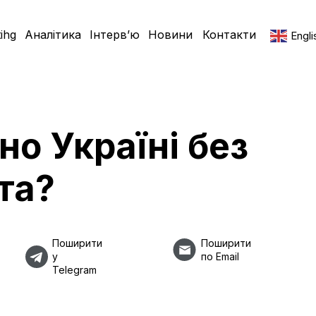
ihg
Аналітика
Інтерв’ю
Новини
Контакти
Engli
но Україні без
та?
Поширити
Поширити
у
по Email
Telegram