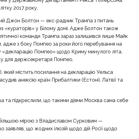
ання у Державному департаменті Рекса Тіллерсона,
ітку 2017 року.
ений Джон Болтон — екс-радник Трампа з питань
без «кураторів» у Білому домі. Адже Болтон також
політичної команди Трампа зараз залишився лише Майк
, адже з боку Помпео за роки його перебування на
у «декларацію Помпео» щодо Криму минулого літа.
у для держсекретаря Помпео.
, який містить посилання на декларацію Уельса
судив анексію країн Прибалтики (Естонії, Латвії та
ва та підкреслили, що такими діями Москва сама себе
в більшою мірою з Владиславом Сурковим —
о заявляв, що жодних ілюзій щодо дій Росії щодо