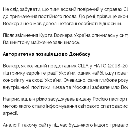
Не слід забувати, що тимчасовий повірений у справах С
до призначення постійного посла. До речі, прізвище екс
Волкер з нею мав доволі непогані особисті відносини.
Після звільнення Курта Волкера Україна опинилась у ситу
Вашингтону майже не залишилось.
Авторитетна позиція щодо Донбасу
Волкер, як колишній представник США у НАТО (2008-2
підтримку євроінтеграції України, однак найбільшу пова
конфлікту на сході України. Очевидно, саме глибоке розу
внутрішньої політики Києва та Москви і забезпечило В
Наприклад, він різко засуджував видачу Росією паспорт
метою якого стало інформування світового співтоварист
агресії.
Аналогії такому сайту під час будь-якого іншого тривало