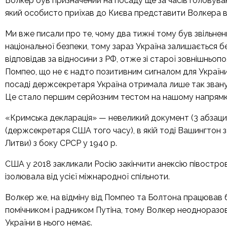
Волкер був призначений на посаду ще за часів головув
який особисто приїхав до Києва представити Волкера вл
Ми вже
писали
про те, чому два тижні тому був звільн
національної безпеки, тому зараз Україна залишається 
відповідав за відносини з РФ, отже зі старої зовнішньо
Помпео, що не є надто позитивним сигналом для України
посаді держсекретаря Україна отримала лише так зван
Це стало першим серйозним тестом на нашому напрямк
«Кримська декларація» — невеликий документ (3 абзаци)
(держсекретаря США того часу), в якій тоді Вашингтон за
Литви) з боку СРСР у 1940 р.
США у 2018 закликали Росію закінчити анексію півостро
ізолювала від усієї міжнародної спільноти.
Волкер же, на відміну від Помпео та Болтона працюва
помічником і радником Путіна, тому Волкер неодноразов
України в нього немає.