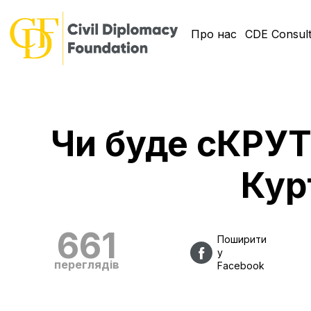
Про нас
CDE Consult
Чи буде сКРУТ
Кур
661
Поширити
у
переглядів
Facebook