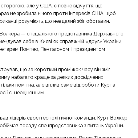
осторогою, але у США, є повне відчуття, що
араз не зробила нічого проти інтересів США, щоб
риканці розуміють, що невдалий збіг обставин.
 Волкера
— спеціального представника Державного
ендував себе в Києві як справжній «друг» України,
ретарем Помпео, Пентагоном і президентом
трував, що за короткий проміжок часу він зміг
 Криму набагато краще за деяких досвідчених
тільки помітна, але вплив саме від роботи Курта
осії є неоціненним.
ав лідерів своєї геополітичної команди, Курт Волкер
н обіймав посаду спецпредставника з питань України.