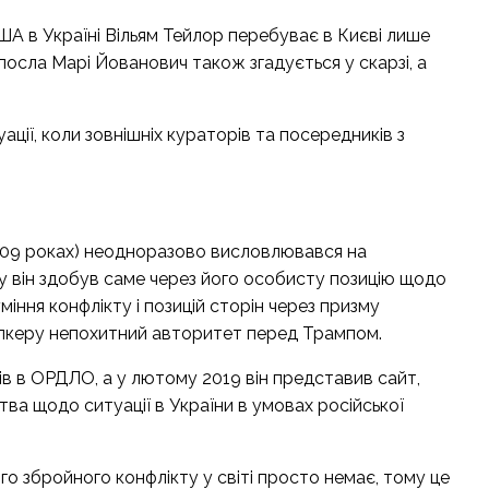
ША в Україні Вільям Тейлор перебуває в Києві лише
-посла Марі Йованович також згадується у скарзі, а
ації, коли зовнішніх кураторів та посередників з
009 роках) неодноразово висловлювався на
гу він здобув саме через його особисту позицію щодо
міння конфлікту і позицій сторін через призму
олкеру непохитний авторитет перед Трампом.
ів в ОРДЛО, а у лютому 2019 він представив
сайт
,
ва щодо ситуації в України в умовах російської
го збройного конфлікту у світі просто немає, тому це