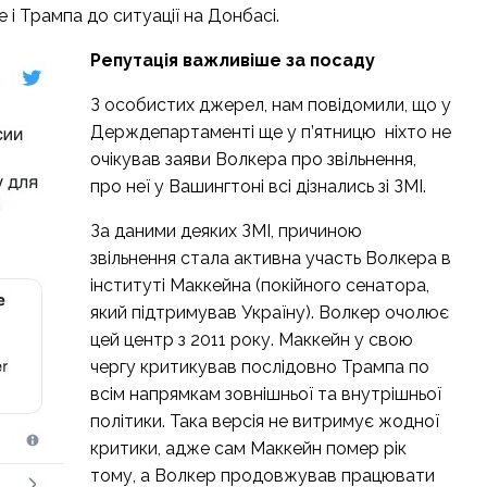
і Трампа до ситуації на Донбасі.
Репутація важливіше за посаду
З особистих джерел, нам повідомили, що у
Держдепартаменті ще у п’ятницю ніхто не
очікував заяви Волкера про звільнення,
про неї у Вашингтоні всі дізнались зі ЗМІ.
За даними деяких ЗМІ, причиною
звільнення стала активна участь Волкера в
інституті Маккейна (покійного сенатора,
який підтримував Україну). Волкер очолює
цей центр з 2011 року. Маккейн у свою
чергу критикував послідовно Трампа по
всім напрямкам зовнішньої та внутрішньої
політики. Така версія не витримує жодної
критики, адже сам Маккейн помер рік
тому, а Волкер продовжував працювати