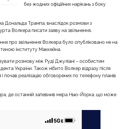
без жодних офіційних нарікань з боку
а Дональда Трампа, внаслідок розмови з
урта Волкера писати заяву на звільнення.
ня про звільнення Волкера було опубліковано не на
астиною інституту Маккейна.
зувати розмову між Руді Джуліані – особистим
ента України. Також нібито Волкер відразу після
 і почав реалізацію обговорених по телефону планів
ера, де останній запевнив мера Нью-Йорка, що може