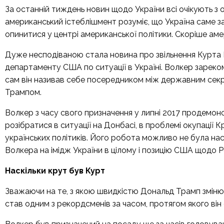
За останній тиждень новин щодо України всі очікують з 
американський істеблішмент розуміє, що Україна саме з
опинитися у центрі американської політики. Скоріше аме
Дуже несподіваною стала
новина про звільнення Курта
департаменту США по ситуації в Україні. Волкер зареком
сам він називав себе посередником між державним сек
Трампом.
Волкер з часу свого
призначення
у липні 2017 продемонс
розібратися в ситуації на Донбасі, в проблемі окупації
українських політиків. Його робота можливо не була нас
Волкера на імідж України в цілому і позицію США щодо Р
Наскільки крут був Курт
Зважаючи на те, з якою швидкістю Дональд Трамп змінюв
став одним з рекордсменів за часом, протягом якого ві