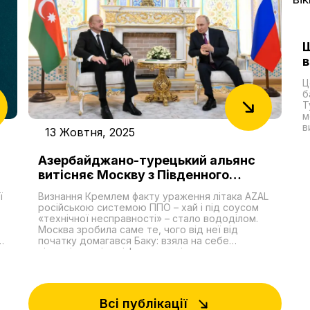
Ш
в
А
Ц
б
Т
м
в
13 Жовтня, 2025
с
д
Азербайджано-турецький альянс
Р
с
витісняє Москву з Південного
п
Кавказу
п
ї
Визнання Кремлем факту ураження літака AZAL
у
російською системою ППО – хай і під соусом
п
«технічної несправності» – стало вододілом.
О
Москва зробила саме те, чого від неї від
н
початку домагався Баку: взяла на себе
б
відповідальність і фактично відкрила дорогу до
п
компенсацій. Головне інше: вперше за тривалий
,
час Путін опинився в ролі того, хто
но
вибачається. Для нього це незручна позиція,
але простору для маневру не було. Затяжна
Всі публікації
сварка з Азербайджаном загрожувала зривами