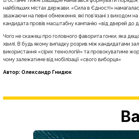
В останні тижні Вашадзе намагався формувати порядок д
найбільших містах держави. «Сила в Єдності» намагалас
зважаючи на певні обмеження, які пов’язані з виходом на
кандидата провів масштабну кампанію «від дверей до д
Чого не скажеш про головного фаворита гонки, яка дещо 
хвилі. В будь якому випадку розрив між кандидатами з
використання «сірих технологій» та провокуватиме жорс
чому залежатиме від мобілізації «свого виборця»
Автор: Олександр Гнидюк
Ва