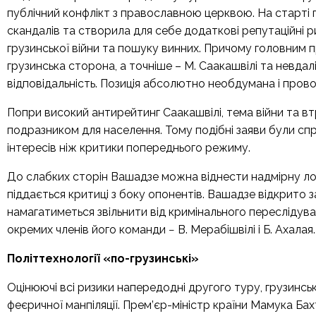
публічний конфлікт з православною церквою. На старті г
скандалів та створила для себе додаткові репутаційні ри
грузинської війни та пошуку винних. Причому головним 
грузинська сторона, а точніше – М. Саакашвілі та невдалі
відповідальність. Позиція абсолютно необдумана і прово
Попри високий антирейтинг Саакашвілі, тема війни та 
подразником для населення. Тому подібні заяви були спр
інтересів ніж критики попереднього режиму.
До слабких сторін Вашадзе можна віднести надмірну лоял
піддається критиці з боку опонентів. Вашадзе відкрито 
намагатиметься звільнити від кримінального переслідув
окремих членів його команди − В. Мерабішвілі і Б. Ахалая.
Політтехнології «по-грузинські»
Оцінюючі всі ризики напередодні другого туру, грузинськ
феєричної манпіляції. Прем’єр-міністр країни Мамука Ба