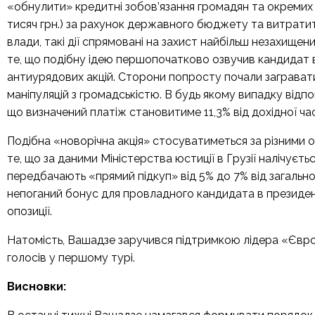
«обнулити» кредитні зобов’язання громадян та окремих 
тисяч грн.) за рахунок державного бюджету та витратити
влади, такі дії спрямовані на захист найбільш незахищен
те, що подібну ідею першопочатково озвучив кандидат ві
антиурядових акцій. Сторони попросту почали загравати
маніпуляцій з громадськістю. В будь якому випадку відпо
що визначений платіж становитиме 11,3% від дохідної ч
Подібна «новорічна акція» стосуватиметься за різними 
те, що за даними Міністерства юстиції в Грузії налічується
передбачають «прямий підкуп» від 5% до 7% від загально
непоганий бонус для провладного кандидата в президен
опозиції.
Натомість, Вашадзе заручився підтримкою лідера «Європ
голосів у першому турі.
Висновки: