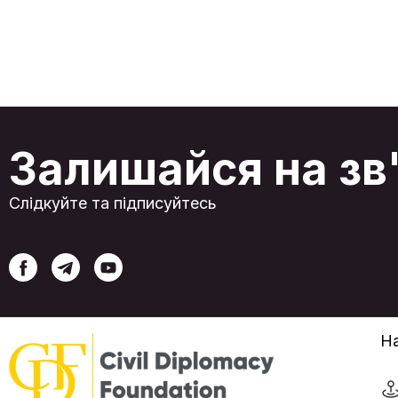
держав Центральної Азії він пропонує
реальний шлях до зміцнення економічного
суверенітету, тоді як для України, чиї
традиційні чорноморські порти перебувають
під загрозою, він надає складну, але життєво
необхідну можливість для реінтеграції у
глобальні ланцюги постачання. Незважаючи н
свою актуалізацію, коридор стикається із
серйозними викликами. Хоча обсяги
вантажоперевезень демонструють стабільн
Залишайся на зв
зростання, що зумовлено об’єднанням
інтересів Китаю, Європейського Союзу та
регіональних держав, його довгострокова
життєздатність залежить від подолання
Слідкуйте та підписуйтесь
значних інфраструктурних обмежень, складно
логістики та високих операційних витрат.
Модернізація ключових каспійських портів є
центральним завданням, проте поточна
пропускна спроможність маршруту
залишається лише незначною часткою від
потужностей його конкурентів. У цих умовах
роль України була в деякій мірі оновлена, адж
її дунайські порти стали найбільш
життєздатною та стратегічною ланкою для
На
зв'язку з чорноморськими вузлами коридору.