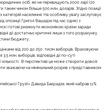
юридичних осіб, які не перевищують 2000 ларі (20
 таким чином більше 500 млн. доларів. Згідно позиції
их категорій населення. На особливу увагу заслуговує
д опозиції Григол Вашадзе під час однієї з
ся і готові ризикнути економікою країни заради
відні дії достатньо критичні лише з того розрахунку,
астини бюджету.
оцінками від 200 до 250 тисяч виборців. Враховуючи
 3,5 млн. виборців, відповідні дії по-суті
ї кількості. В перспективі це може створити доволі
ти зважаючи на мінімальний розрив з представником
ейської Грузії» Давида Бакрадзе, який набрав 11%