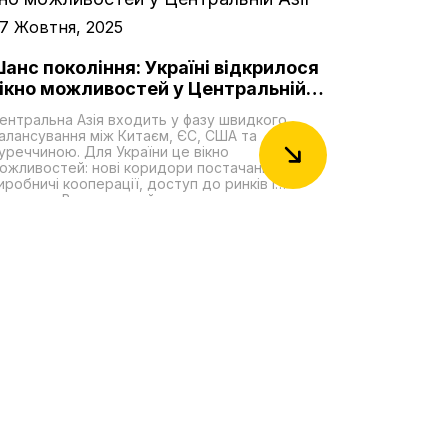
7 Жовтня, 2025
анс покоління: Україні відкрилося
ікно можливостей у Центральній
зії
ентральна Азія входить у фазу швидкого
алансування між Китаєм, ЄС, США та
уреччиною. Для України це вікно
ожливостей: нові коридори постачання,
иробничі кооперації, доступ до ринків і
ировини. Водночас є й неприємна правда:
ержави ЦА зберігають глибокі бізнес-зв'язки з
осією і подекуди допомагають обходити
анкції. Та їхня відносна залежність від Москви
омітно зменшується. Столиці регіону – на
рикладі агресії Росії проти України – краще
свідомлюють власні ризики і системно
осилюють безпеку, зокрема через
рганізацію тюркських держав (ОТД), яка
абирає політичної й логістичної ваги. Регіон у
алансі: як слабшає російський вплив і кого це
ідсилює?