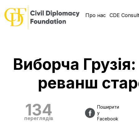
Про нас
CDE Consult
Виборча Грузія:
реванш стар
134
Поширити
у
переглядів
Facebook