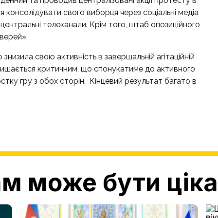
енний та проводив централізовані акції протесту в
я консолідувати свого виборця через соціальні медіа
 центральні телеканали. Крім того, штаб опозиційного
верей».
знизила свою активність в завершальній агітаційній
алишається критичним, що спонукатиме до активного
тку гру з обох сторін. Кінцевий результат багато в
м може бути цік