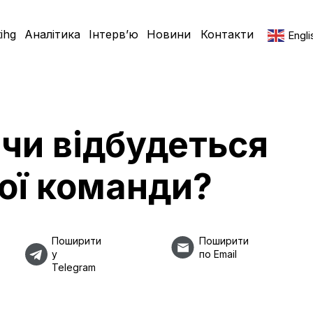
ihg
Аналітика
Інтерв’ю
Новини
Контакти
Engli
 чи відбудеться
ої команди?
Поширити
Поширити
у
по Email
Telegram