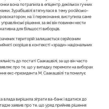
онки вона потрапила в епіцентр декількох гучних
зики. Зурабішвілі втягнулася в тему російсько-
провокатором, на її переконання, виступила саме
 управлінські рішення, за які він повинен нести
кативна для більшості виборців.
втрачених територій залишається серйозним
ийняті скоріше в контексті «зради» національних
ьність до постаті Саакашвілі, за що він часто
заявляє про те, що у випадку перемоги на виборах
ання екс-президента М. Саакашвілі та помилує
а влада вирішила зіграти ва-банк і вдатися до
хтадзе заявив про те, що уряд прийняв рішення