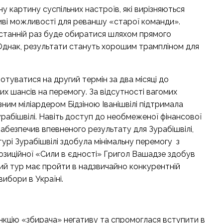
у картину суспільних настроїв, які вирізняються
иві можливості для реваншу «старої команди».
в останній раз буде обиратися шляхом прямого
. Однак, результати стануть хорошим трампліном для
туватися на другий термін за два місяці до
х шансів на перемогу. За відсутності вагомих
зним міліардером Бідзіною Іванішвілі підтримала
рабішвілі. Навіть доступ до необмеженої фінансової
абезпечив впевненого результату для Зурабішвілі,
турі Зурабішвілі здобула мінімальну перемогу з
позиційної «Сили в єдності» Григол Вашадзе здобув
гий тур має пройти в надзвичайно конкурентній
ибори в Україні.
ункцію «збирача» негативу та спромоглася вступити в