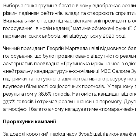
Виборча гонка грузинів багато в чому відображає реальн
різким падінням рейтингів влади та створюють сприятл
Визначальним є те, що під час цієї кампанії президент 
голосування і в новій каденції матиме обмежені функції
парламентських виборів, які відбудуться у 2020 році.
Чинний президент Георгій Маргвелашвілі відмовився бало
голосування, що було продиктовано відсутністю реальни
альтернатив провладна «Грузинська мрія» на чолі з одіо
«нейтральну кандидатуру» екс-очільниці МЗС Саломе Зу
підтримки та потужного адміністративного ресурсу не з
всупереч більшості соціологічних прогнозів. У першому 
результатом у 38,6% голосів. Натомість, кандидат від о
37,7% голосів і отримав реальні шанси на перемогу. Дру
атмосфері і багато в чому нагадуватиме «помаранчеві» в
Прорахунки кампанії
За доволі короткий період часу Зурабішвілі виконала ф