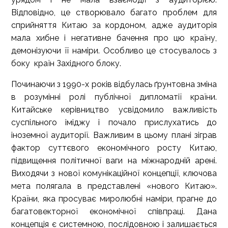
Відповідно, це створювало багато проблем для
сприйняття Китаю за кордоном, адже аудиторія
мала хибне і негативне бачення про цю країну,
демонізуючи її наміри. Особливо це стосувалось з
боку країн Західного блоку.
Починаючи з 1990-х років відбулась ґрунтовна зміна
в розумінні ролі публічної дипломатії країни.
Китайське керівництво усвідомило важливість
суспільного іміджу і почало прислухатись до
іноземної аудиторії. Важливим в цьому плані зіграв
фактор суттєвого економічного росту Китаю,
підвищення політичної ваги на міжнародній арені.
Виходячи з нової комунікаційної концепції, ключова
мета полягала в представлені «нового Китаю».
Країни, яка просуває миролюбні наміри, прагне до
багатовекторної економічної співпраці. Дана
концепція є системною, послідовною і залишається