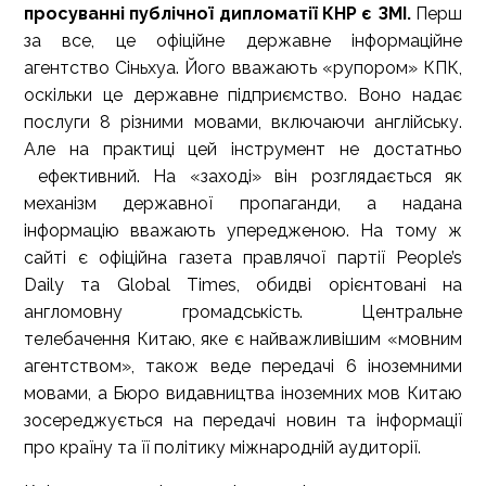
просуванні публічної дипломатії КНР є ЗМІ.
Перш
за все, це офіційне державне інформаційне
агентство Сіньхуа. Його вважають «рупором» КПК,
оскільки це державне підприємство. Воно надає
послуги 8 різними мовами, включаючи англійську.
Але на практиці цей інструмент не достатньо
ефективний. На «заході» він розглядається як
механізм державної пропаганди, а надана
інформацію вважають упередженою. На тому ж
сайті є офіційна газета правлячої партії People’s
Daily та Global Times, обидві орієнтовані на
англомовну громадськість. Центральне
телебачення Китаю, яке є найважливішим «мовним
агентством», також веде передачі 6 іноземними
мовами, а Бюро видавництва іноземних мов Китаю
зосереджується на передачі новин та інформації
про країну та її політику міжнародній аудиторії.