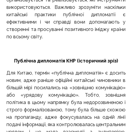
використовуються. Важливо зрозуміти наскільки
китайські практики публічної дипломатії є
ефективними і чи справді вони допомагають у
створенні та просуванні позитивного іміджу країни
по всьому світу.
Публічна дипломатія КНР (історичний зріз)
Для Китаю, термін «публічна дипломатія» є досить
новим, адже раніше офіційні китайські чиновники в
більшій мірі посилались на «зовнішню комунікацію»
або «урядову комунікацію». Тобто, зовнішня
політика в цьому напрямку була недорозвиненою і
строго формалізованою, тому була більше схожою
на пропаганду, адже фокусувалась на одній лінії
подачі інформації, яка контролювалась центральним
урядом і не мала взаємодії з аудиторією.