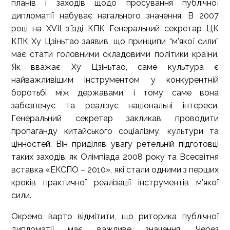
планів і заходів щодо просування публічної
дипломатії набуває нагального значення. В 2007
році на XVII з’їзді КПК Генеральний секретар ЦК
КПК Ху Цзіньтао заявив, що принципи “м’якої сили”
має стати головними складовими політики країни.
Як вважає Ху Цзіньтао, саме культура є
найважливішим інструментом у конкурентній
боротьбі між державами, і тому саме вона
забезпечує та реалізує національні інтереси.
Генеральний секретар закликав проводити
пропаганду китайського соціалізму, культури та
цінностей. Він приділяв увагу ретельній підготовці
таких заходів, як Олімпіада 2008 року та Всесвітня
вставка «ЕКСПО – 2010», які стали одними з перших
кроків практичної реалізації інструментів м’якої
сили.
Окремо варто відмітити, що риторика публічної
дипломатії має важливе значення. Через