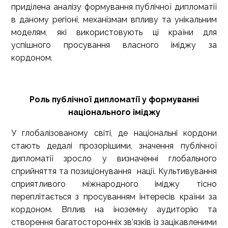
приділена аналізу формування публічної дипломатії
в даному регіоні, механізмам впливу та унікальним
моделям, які використовують ці країни для
успішного просування власного іміджу за
кордоном.
Роль публічної дипломатії у формуванні
національного іміджу
У глобалізованому світі, де національні кордони
стають дедалі прозорішими, значення публічної
дипломатії зросло у визначенні глобального
сприйняття та позиціонування нації. Культивування
сприятливого міжнародного іміджу тісно
переплітається з просуванням інтересів країни за
кордоном. Вплив на іноземну аудиторію та
створення багатосторонніх зв’язків із зацікавленими