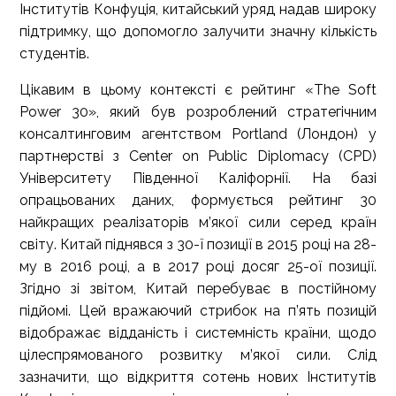
Інститутів Конфуція, китайський уряд надав широку
підтримку, що допомогло залучити значну кількість
студентів.
Цікавим в цьому контексті є рейтинг «The Soft
Power 30», який був розроблений стратегічним
консалтинговим агентством Portland (Лондон) у
партнерстві з Center on Public Diplomacy (CPD)
Університету Південної Каліфорнії. На базі
опрацьованих даних, формується рейтинг 30
найкращих реалізаторів м’якої сили серед країн
світу. Китай піднявся з 30-ї позиції в 2015 році на 28-
му в 2016 році, а в 2017 році досяг 25-ої позиції.
Згідно зі звітом, Китай перебуває в постійному
підйомі. Цей вражаючий стрибок на п’ять позицій
відображає відданість і системність країни, щодо
цілеспрямованого розвитку м’якої сили. Слід
зазначити, що відкриття сотень нових Інститутів