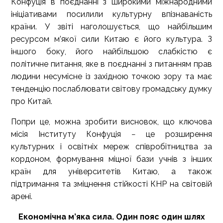
Конфуція в поєднанні з широкими міжнародними
ініціативами посилили культурну впізнаваність
країни. У звіті наголошується, що найбільшим
ресурсом м’якої сили Китаю є його культура. З
іншого боку, його найбільшою слабкістю є
політичне питання, яке в поєднанні з питанням прав
людини несумісне із західною точкою зору та має
тенденцію послаблювати світову громадську думку
про Китай.
Попри це, можна зробити висновок, що ключова
місія Інституту Конфуція − це розширення
культурних і освітніх мереж співробітництва за
кордоном, формування міцної бази учнів з інших
країн для університетів Китаю, а також
підтримання та зміцнення стійкості КНР на світовій
арені.
Економічна м’яка сила. Один пояс один шлях