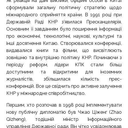
Як реакція на дані виклики, офіційні особи в Китаї
сформували загальну політичну стратегію щодо
міжнародного сприйняття країни. В 1991 році при
Державній Раді КНР з’явилася Пресканцелярія.
Основним її завданням було поширення інформації
про економічні, технологічні, наукові, культурні та
інші досягнення Китаю. Створювалися конференції,
видавалися книги та фільми, що висвітлюють
зовнішню та внутрішню політику КНР. Починаючи з
періоду реформ, лідери КПК стали більш
доступними та відкритими для іноземних
журналістів, збільшилася кількість прес-
конференцій. Все це свідчить про активне залучення
КНР у міжнародне співробітництво.
Першим, хто розпочав в 1998 році імплементувати
нову публічну дипломатію був Чжао Ціженг (Zhao
Qizheng), тодішній міністр Інформаційного
управління Державної ради. Він чітко усвідомлював