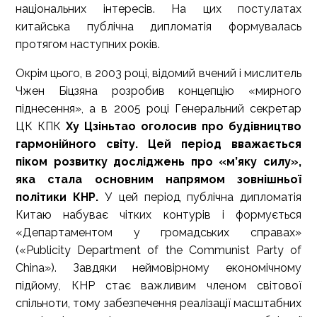
національних інтересів. На цих постулатах
китайська публічна дипломатія формувалась
протягом наступних років.
Окрім цього, в 2003 році, відомий вчений і мислитель
Чжен Біцзяна розробив концепцію «мирного
піднесення», а в 2005 році Генеральний секретар
ЦК КПК
Ху Цзіньтао оголосив про
будівництво
гармонійного світу. Цей період вважається
піком розвитку досліджень про «м’яку силу»,
яка стала основним напрямом зовнішньої
політики КНР.
У цей період публічна дипломатія
Китаю набуває чітких контурів і формується
«Департаментом у громадських справах»
(«Publicity Department of the Communist Party of
China»). Завдяки неймовірному економічному
підйому, КНР стає важливим членом світової
спільноти, тому забезпечення реалізації масштабних