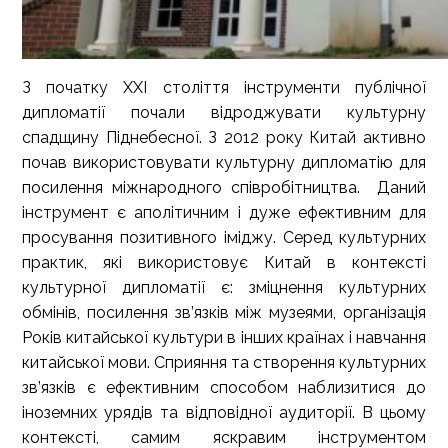
З початку XXI століття інструменти публічної
дипломатії почали відроджувати культурну
спадщину Піднебесної. З 2012 року Китай активно
почав використовувати культурну дипломатію для
посилення міжнародного співробітництва. Даний
інструмент є аполітичним і дуже ефективним для
просування позитивного іміджу. Серед культурних
практик, які використовує Китай в контексті
культурної дипломатії є: зміцнення культурних
обмінів, посилення зв’язків між музеями, організація
Років китайської культури в інших країнах і навчання
китайської мови. Сприяння та створення культурних
зв’язків є ефективним способом наблизитися до
іноземних урядів та відповідної аудиторії. В цьому
контексті, самим яскравим інструментом