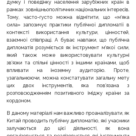
думку і поведінку населення зарубіжних країн в
рамках зовнішньополітичних національних інтересів.
Тому, часто-густо можна відмітити, що «м’яка
сила» запозичує практики публічної дипломатії в
контексті використання культури, цінностей,
взаємної співпраці. А буває навпаки, що публічна
дипломатія розуміється як інструмент м’якої сили,
який також може використовувати культурні
зв’язки та спільні цінності з іншими країнами, щоб
впливати на іноземну аудиторію. Проте,
узагальнюючи, можна констатувати загальну мету
цих двох інструментів, яка пов’язана з
розповсюдженням позитивного іміджу країни за
кордоном.
В даному матеріалі нам важливо проаналізувати, як
Китай проводить публічну дипломатію, які учасники
залучаються до цієї діяльності, як вона
організовується та реалізовується, які інструменти