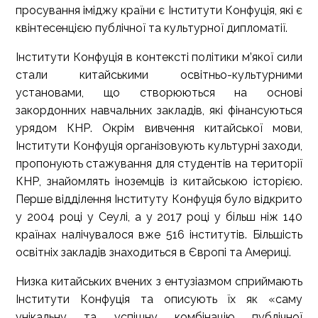
просування іміджу країни є Інститути Конфуція, які є
квінтесенцією публічної та культурної дипломатії.
Інститути Конфуція в контексті політики м’якої сили
стали китайськими освітньо-культурними
установами, що створюються на основі
закордонних навчальних закладів, які фінансуються
урядом КНР. Окрім вивчення китайської мови,
Інститути Конфуція організовують культурні заходи,
пропонують стажування для студентів на території
КНР, знайомлять іноземців із китайською історією.
Перше відділення Інституту Конфуція було відкрито
у 2004 році у Сеулі, а у 2017 році у більш ніж 140
країнах налічувалося вже 516 інститутів. Більшість
освітніх закладів знаходиться в Європі та Америці.
Низка китайських вчених з ентузіазмом сприймають
Інститути Конфуція та описують їх як «саму
унікальну та успішну комбінацію публічної