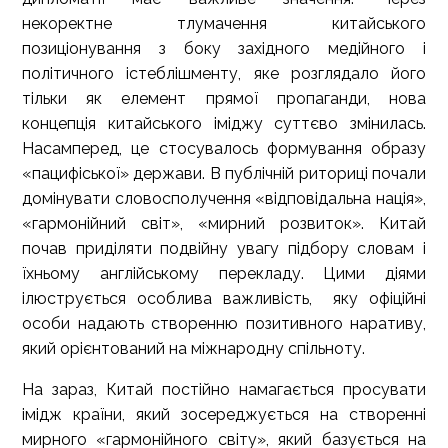
некоректне тлумачення китайського
позиціонування з боку західного медійного і
політичного істеблішменту, яке розглядало його
тільки як елемент прямої пропаганди, нова
концепція китайського іміджу суттєво змінилась.
Насамперед, це стосувалось формування образу
«пацифіської» держави. В публічній риториці почали
домінувати словосполучення «відповідальна нація»,
«гармонійний світ», «мирний розвиток». Китай
почав приділяти подвійну увагу підбору словам і
їхньому англійському перекладу. Цими діями
ілюструється особлива важливість, яку офіційні
особи надають створенню позитивного наративу,
який орієнтований на міжнародну спільноту.
На зараз, Китай постійно намагається просувати
імідж країни, який зосереджується на створенні
мирного «гармонійного світу», який базується на