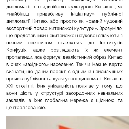
дипломатії з традиційною культурою Китаю» , як
«найбільш привабливу ініціативу» публічної
дипломатії Китаю, або просто як «самий чудовий
експортний товар китайської культури». Зрозуміло,
що представники некитайської наукової спільноти з
певним скепсисом ставляться до Інститутів
Конфуція, адже розглядають їх як елемент
пропаганди, яка формує ідеалістичний образ Китаю
в очах «західного» населення. Так чи інакше, варто
визнати, що даний проект є одним із найсильніших
проявів публічної та культурної дипломатії Китаю в
XXI столітті. Їхня унікальність полягає у тому, що
вони діють у структурі закордонних навчальних
закладів, а їхня глобальна мережа є щільною та
централізованою.