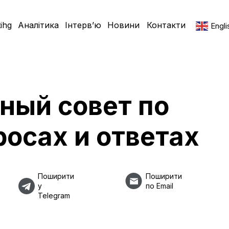
ihg
Аналітика
Інтерв’ю
Новини
Контакти
Engli
ный совет по
росах и ответах
Поширити
Поширити
у
по Email
Telegram