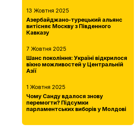
13 Жовтня 2025
Азербайджано-турецький альянс
витісняє Москву з Південного
Кавказу
7 Жовтня 2025
Шанс покоління: Україні відкрилося
вікно можливостей у Центральній
Азії
1 Жовтня 2025
Чому Санду вдалося знову
перемогти? Підсумки
парламентських виборів у Молдові