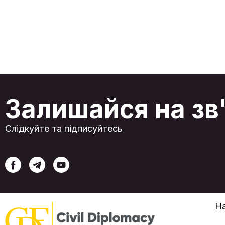
важливою артерією для країн, які прагнуть
зменшити свою залежність від Москви. Для
держав Центральної Азії він пропонує
реальний шлях до зміцнення економічного
суверенітету, тоді як для України, чиї
традиційні чорноморські порти перебувають
під загрозою, він надає складну, але життєво
необхідну можливість для реінтеграції у
глобальні ланцюги постачання. Незважаючи н
свою актуалізацію, коридор стикається із
серйозними викликами. Хоча обсяги
вантажоперевезень демонструють стабільн
Залишайся на зв
зростання, що зумовлено об’єднанням
інтересів Китаю, Європейського Союзу та
регіональних держав, його довгострокова
життєздатність залежить від подолання
Слідкуйте та підписуйтесь
значних інфраструктурних обмежень, складно
логістики та високих операційних витрат.
Модернізація ключових каспійських портів є
центральним завданням, проте поточна
пропускна спроможність маршруту
залишається лише незначною часткою від
потужностей його конкурентів. У цих умовах
роль України була в деякій мірі оновлена, адж
її дунайські порти стали найбільш
життєздатною та стратегічною ланкою для
На
зв'язку з чорноморськими вузлами коридору.