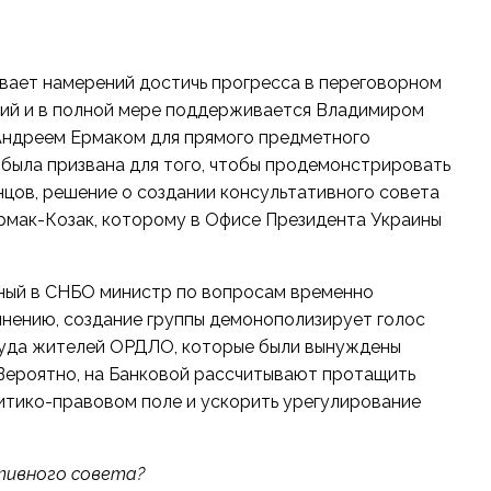
вает намерений достичь прогресса в переговорном
рий и в полной мере поддерживается Владимиром
 Андреем Ермаком для прямого предметного
была призвана для того, чтобы продемонстрировать
нцов, решение о создании консультативного совета
рмак-Козак, которому в Офисе Президента Украины
ный в СНБО министр по вопросам временно
мнению
, создание группы демонополизирует голос
 туда жителей ОРДЛО, которые были вынуждены
 Вероятно, на Банковой рассчитывают протащить
итико-правовом поле и ускорить урегулирование
тивного совета?