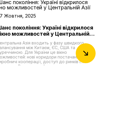
7 Жовтня, 2025
анс покоління: Україні відкрилося
ікно можливостей у Центральній
зії
ентральна Азія входить у фазу швидкого
алансування між Китаєм, ЄС, США та
уреччиною. Для України це вікно
ожливостей: нові коридори постачання,
иробничі кооперації, доступ до ринків і
ировини. Водночас є й неприємна правда:
ержави ЦА зберігають глибокі бізнес-зв'язки з
осією і подекуди допомагають обходити
анкції. Та їхня відносна залежність від Москви
омітно зменшується. Столиці регіону – на
рикладі агресії Росії проти України – краще
свідомлюють власні ризики і системно
осилюють безпеку, зокрема через
рганізацію тюркських держав (ОТД), яка
абирає політичної й логістичної ваги. Регіон у
алансі: як слабшає російський вплив і кого це
ідсилює?