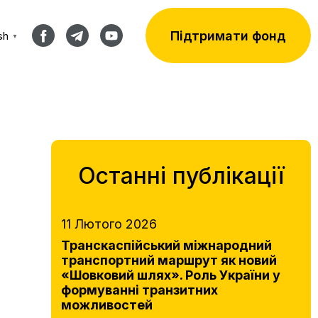
Підтримати фонд
sh
▼
Останні публікації
11 Лютого 2026
Транскаспійський міжнародний
транспортний маршрут як новий
«Шовковий шлях». Роль України у
формуванні транзитних
можливостей