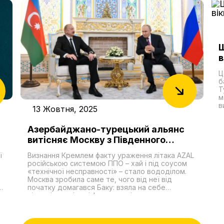
Ш
в
А
Ц
б
Т
м
в
13 Жовтня, 2025
с
д
Азербайджано-турецький альянс
Р
с
витісняє Москву з Південного
п
Кавказу
п
ї
Визнання Кремлем факту ураження літака AZAL
у
російською системою ППО – хай і під соусом
п
«технічної несправності» – стало вододілом.
О
Москва зробила саме те, чого від неї від
н
початку домагався Баку: взяла на себе
б
відповідальність і фактично відкрила дорогу до
п
компенсацій. Головне інше: вперше за тривалий
,
час Путін опинився в ролі того, хто
но
вибачається. Для нього це незручна позиція,