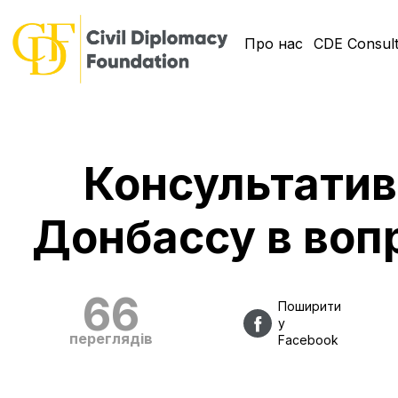
Про нас
CDE Consult
Консультатив
Донбассу в воп
66
Поширити
у
переглядів
Facebook