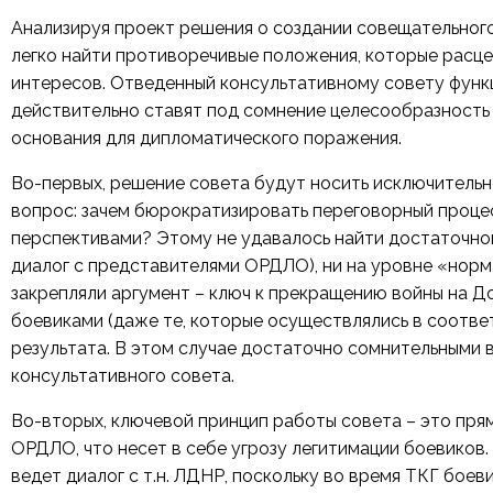
Анализируя проект решения о создании совещательного
легко найти противоречивые положения, которые расц
интересов. Отведенный консультативному совету функ
действительно ставят под сомнение целесообразность 
основания для дипломатического поражения.
Во-первых, решение совета будут носить исключительн
вопрос: зачем бюрократизировать переговорный проце
перспективами? Этому не удавалось найти достаточног
диалог с представителями ОРДЛО), ни на уровне «норм
закрепляли аргумент – ключ к прекращению войны на Д
боевиками (даже те, которые осуществлялись в соотве
результата. В этом случае достаточно сомнительными
консультативного совета.
Во-вторых, ключевой принцип работы совета – это пря
ОРДЛО, что несет в себе угрозу легитимации боевиков.
ведет диалог с т.н. ЛДНР, поскольку во время ТКГ боев