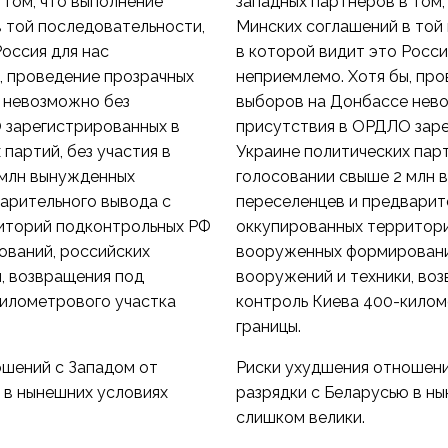
 том, что выполнение
западных партнеров в том,
 той последовательности,
Минских соглашений в той
Россия для нас
в которой видит это Росси
, проведение прозрачных
неприемлемо. Хотя бы, пр
 невозможно без
выборов на Донбассе нев
 зарегистрированных в
присутствия в ОРДЛО заре
партий, без участия в
Украине политических парт
 млн вынужденных
голосовании свыше 2 млн 
арительного вывода с
переселенцев и предварит
иторий подконтрольных РФ
оккупированных территор
ваний, российских
вооруженных формировани
, возвращения под
вооружений и техники, во
километрового участка
контроль Киева 400-килом
границы.
ошений с Западом от
Риски ухудшения отношени
 в нынешних условиях
разрядки с Беларусью в н
слишком велики.