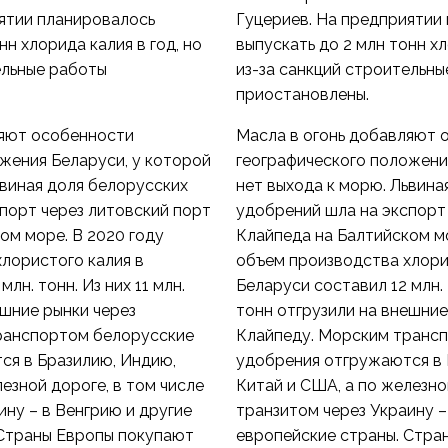
ятии планировалось
Гуцериев. На предприятии
нн хлорида калия в год, но
выпускать до 2 млн тонн хл
ельные работы
из-за санкций строительн
приостановлены.
ляют особенности
Масла в огонь добавляют 
жения Беларуси, у которой
географического положени
ьвиная доля белорусских
нет выхода к морю. Львина
порт через литовский порт
удобрений шла на экспорт
ом море. В 2020 году
Клайпеда на Балтийском мо
лористого калия в
объем производства хлори
лн. тонн. Из них 11 млн.
Беларуси составил 12 млн. т
ешние рынки через
тонн отгрузили на внешние
ранспортом белорусские
Клайпеду. Морским транс
ся в Бразилию, Индию,
удобрения отгружаются в 
езной дороге, в том числе
Китай и США, а по железно
ину – в Венгрию и другие
транзитом через Украину –
 Страны Европы покупают
европейские страны. Стра