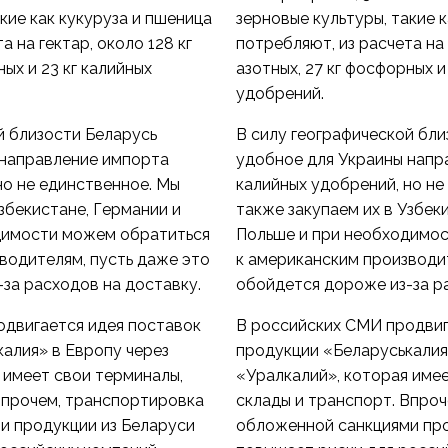
кие как кукуруза и пшеница
зерновые культуры, такие 
а на гектар, около 128 кг
потребляют, из расчета на 
ных и 23 кг калийных
азотных, 27 кг фосфорных и
удобрений.
й близости Беларусь
В силу географической бли
 направление импорта
удобное для Украины напр
но не единственное. Мы
калийных удобрений, но не
збекистане, Германии и
также закупаем их в Узбек
димости можем обратиться
Польше и при необходимо
водителям, пусть даже это
к американским производи
за расходов на доставку.
обойдется дороже из-за р
одвигается идея поставок
В российских СМИ продвиг
алия» в Европу через
продукции «Беларуськалия
 имеет свои терминалы,
«Уралкалий», которая имее
Впрочем, транспортировка
склады и транспорт. Впро
и продукции из Беларуси
обложенной санкциями про