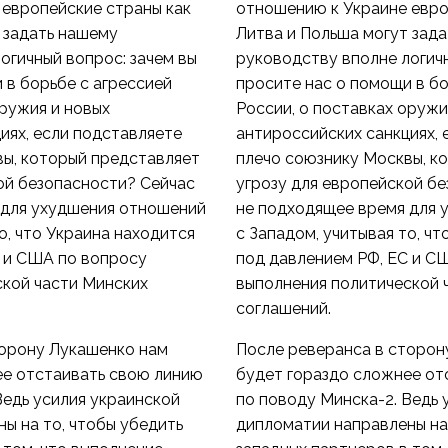
 европейские страны как
отношению к Украине евро
 задать нашему
Литва и Польша могут зад
огичный вопрос: зачем вы
руководству вполне логичн
 в борьбе с агрессией
просите нас о помощи в бо
оружия и новых
России, о поставках оружи
иях, если подставляете
антироссийских санкциях, 
вы, который представляет
плечо союзнику Москвы, к
ой безопасности? Сейчас
угрозу для европейской б
 для ухудшения отношений
не подходящее время для 
о, что Украина находится
с Западом, учитывая то, ч
 и США по вопросу
под давлением РФ, ЕС и С
ской части Минских
выполнения политической 
соглашений.
торону Лукашенко нам
После реверанса в сторон
ее отстаивать свою линию
будет гораздо сложнее от
Ведь усилия украинской
по поводу Минска-2. Ведь 
ы на то, чтобы убедить
дипломатии направлены на 