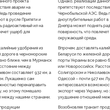
анного проекта
Однако, реализации данно
ствия аварии на
препятствуют последствия
Ведь проведение
Чернобыльской АЭС. Ведь 
от в русле Припяти и
дноуглубительных работ в 
ь радиоактивный ил на
Днепра может поднять рад
лечет ущерб для
поверхность, что повлечет
окружающей среды.
калийные удобрения из
Впрочем, доставлять кали
й дороге в черноморские
Беларуси по железной дор
вно ближе, чем в Мурманск
порты Украины все равно 
асстояние между
или Новороссийск. Рассто
евом составляет 932 км, а
Солигорском и Николаевом 
км. Лукашенко сам
Одессой – почти 927 км. Л
жностью перенаправить
интересовался возможнос
у, но этому помешало
экспорт через Украину, н
 между нашими странами.
ухудшение отношений меж
 продукции
Возобновляя транзит прод