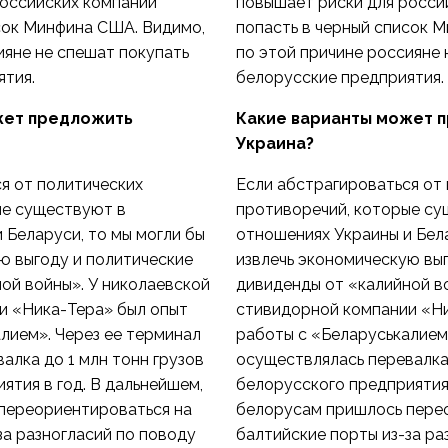
российских компаний
повышает риски для росси
сок Минфина США. Видимо,
попасть в черный список 
ияне не спешат покупать
по этой причине россияне 
ятия.
белорусские предприятия.
жет предложить
Какие варианты может 
Украина?
я от политических
Если абстрагироваться от
ые существуют в
противоречий, которые су
 Беларуси, то мы могли бы
отношениях Украины и Бела
ю выгоду и политические
извлечь экономическую вы
ой войны». У николаевской
дивиденды от «калийной в
и «Ника-Тера» был опыт
стивидорной компании «Ни
лием». Через ее терминал
работы с «Беларуськалием
алка до 1 млн тонн грузов
осуществлялась перевалка 
ятия в год. В дальнейшем,
белорусского предприятия 
переориентироваться на
белорусам пришлось пере
за разногласий по поводу
балтийские порты из-за ра