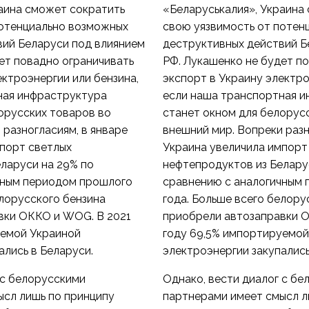
аина сможет сократить
«Беларуськалия», Украина
потенциально возможных
свою уязвимость от потен
вий Беларуси под влиянием
деструктивных действий Б
ет повадно ограничивать
РФ. Лукашенко не будет п
ектроэнергии или бензина,
экспорт в Украину электро
ная инфраструктура
если наша транспортная 
орусских товаров во
станет окном для белорус
 разногласиям, в январе
внешний мир. Вопреки разн
мпорт светлых
Украина увеличила импорт
ларуси на 29% по
нефтепродуктов из Белару
чным периодом прошлого
сравнению с аналогичным
елорусского бензина
года. Больше всего белору
вки ОККО и WOG. В 2021
приобрели автозаправки 
уемой Украиной
году 69,5% импортируемой
ались в Беларуси.
электроэнергии закупались
 с белорусскими
Однако, вести диалог с б
ысл лишь по принципу
партнерами имеет смысл л