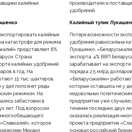
тавщики калийных
производители и поставщи
удобрений.
кашенко
Калийный тупик Лукаше
экспортировать калийные
Потеря возможности эксп
на катастрофе для режима
удобрения равносильна к
ькалий» представляет 8%
Лукашенко. «Беларуськали
аруси. Страна
экспорта, 4% ВВП Беларус
порте калийных удобрений
зарабатывает на экспорте
аров в год. На
порядка 2,5 млрд долларов 
тают 15 тыс. шахтеров,
«Беларуськалии» работают
 у дел пополнят ряды
которые оставшись не у д
еским режимом. На
недовольных политическим
ались забастовки в
предприятии уже случалис
ух лет. Под вопросом
течение последних двух ле
я многообещающего
оказалась реализация мн
«Славкалий», которое
проекта предприятия «Сла
бизнесмен Михаил
основал российский бизне