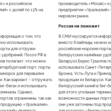
c» и российское
производитель «Mosaic» и
ий» с долей по 13% на
предприятие «Уралкалий» с
мировом рынке.
Россия не поможет
нформация о том, что
В СМИ муссируется информ
жно использовать
вместо Клайпеды, можно и
орты для отгрузки
российские морские порты
 удобрений. Посол РФ в
белорусских калийных удо
ов полагает, что можно
Беларуси Борис Грызлов п
етербургский порт, порты
использовать Санкт-Петер
Приморск для перевалки
Бронка, Усть-Луга и Примо
и. Как вариант – отгружать
продукции из Беларуси. Ка
иг-бегах и использовать
белорусский калий в биг-б
ерминалы. Однако,
для этого угольные термин
ортов ограничены, так как
возможности данных портов
 продукцию «Уралкалия»,
они уже заточены под про
ськалий» является
для которого «Беларуська