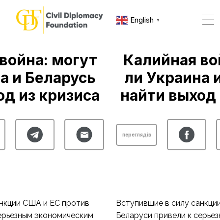
English
▼
война: могут
Калийная во
а и Беларусь
ли Украина 
од из кризиса
найти выход 
переглядів
анкции США и ЕС против
Вступившие в силу санкци
ерьезным экономическим
Беларуси привели к серье