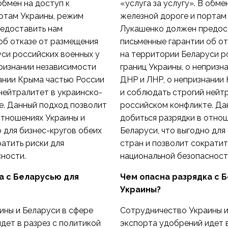
 обмен на доступ к
«услуга за услугу». В обме
ртам Украины, режим
железной дороге и портам
едоставить нам
Лукашенко должен предос
об отказе от размещения
письменные гарантии об о
си российских военных у
на территории Беларуси р
признании независимости
границ Украины, о непризн
ании Крыма частью России
ДНР и ЛНР, о непризнании
нейтралитет в украинско-
и соблюдать строгий нейт
е. Данный подход позволит
российском конфликте. Да
отношениях Украины и
добиться разрядки в отно
о для бизнес-кругов обеих
Беларуси, что выгодно для
ратить риски для
стран и позволит сократит
ности.
национальной безопасност
а с Беларусью для
Чем опасна разрядка с 
Украины?
ины и Беларуси в сфере
Сотрудничество Украины и
дет в разрез с политикой
экспорта удобрений идет в