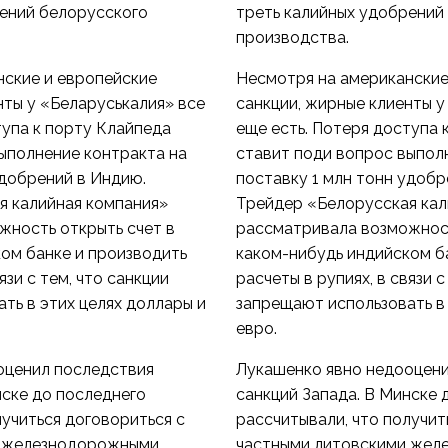
рений белорусского
треть калийных удобрений
производства.
нские и европейские
Несмотря на американские
нты у «Беларуськалия» все
санкции, жирные клиенты у
тупа к порту Клайпеда
еще есть. Потеря доступа 
ыполнение контракта на
ставит поди вопрос выпол
удобрений в Индию.
поставку 1 млн тонн удобр
я калийная компания»
Трейдер «Белорусская кал
жность открыть счет в
рассматривала возможност
ом банке и производить
каком-нибудь индийском б
язи с тем, что санкции
расчеты в рупиях, в связи с
ть в этих целях доллары и
запрещают использовать в 
евро.
оценил последствия
Лукашенко явно недооцен
нске до последнего
санкций Запада. В Минске 
лучиться договориться с
рассчитывали, что получит
и железнодорожными
частными литовскими же