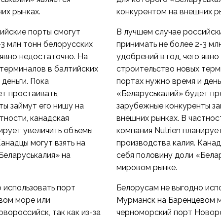
их рынках.
конкурентом на внешних р
ийские порты смогут
В лучшем случае российск
-3 млн тонн белорусских
принимать не более 2-3 мл
 явно недостаточно. На
удобрений в год, чего явн
 терминалов в балтийских
строительство новых терм
 деньги. Пока
портах нужно время и день
т простаивать,
«Беларуськалий» будет пр
ы займут его нишу на
зарубежные конкуренты за
тности, канадская
внешних рынках. В частнос
нирует увеличить объемы
компания Nutrien планируе
анадцы могут взять на
производства калия. Канад
Беларуськалия» на
себя половину доли «Бела
мировом рынке.
 использовать порт
Белорусам не выгодно исп
вом море или
Мурманск на Баренцевом 
вороссийск, так как из-за
черноморский порт Новорос