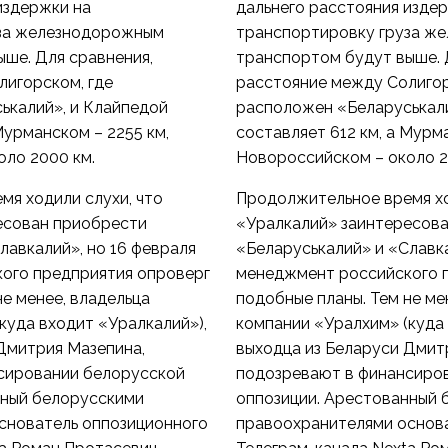
издержки на
дальнего расстояния изде
уза железнодорожным
транспортировку груза ж
ше. Для сравнения,
транспортом будут выше. 
лигорском, где
расстояние между Солигор
ькалий», и Клайпедой
расположен «Беларуськали
Мурманском – 2255 км,
составляет 612 км, а Мурма
ло 2000 км.
Новороссийском – около 2
я ходили слухи, что
Продолжительное время хо
есован приобрести
«Уралкалий» заинтересов
лавкалий», но 16 февраля
«Беларуськалий» и «Славка
ого предприятия опроверг
менеджмент российского 
не менее, владельца
подобные планы. Тем не ме
куда входит «Уралкалий»),
компании «Уралхим» (куда 
Дмитрия Мазепина,
выходца из Беларуси Дмит
сировании белорусской
подозревают в финансиро
нный белорусскими
оппозиции. Арестованный 
снователь оппозиционного
правоохранителями основ