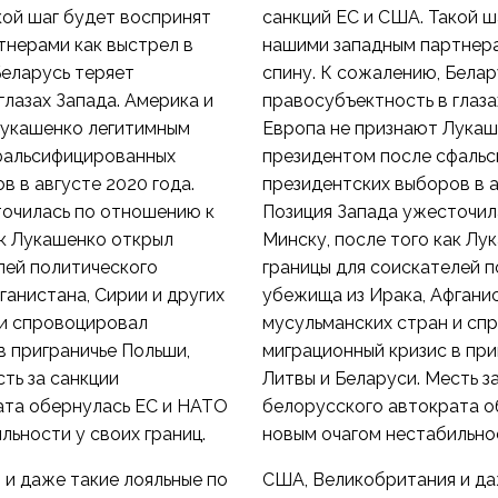
кой шаг будет воспринят
санкций ЕС и США. Такой ш
тнерами как выстрел в
нашими западным партнера
Беларусь теряет
спину. К сожалению, Белар
глазах Запада. Америка и
правосубъектность в глаза
Лукашенко легитимным
Европа не признают Лукаш
фальсифицированных
президентом после сфаль
в в августе 2020 года.
президентских выборов в а
точилась по отношению к
Позиция Запада ужесточил
ак Лукашенко открыл
Минску, после того как Лу
лей политического
границы для соискателей 
ганистана, Сирии и других
убежища из Ирака, Афганис
 и спровоцировал
мусульманских стран и сп
в приграничье Польши,
миграционный кризис в при
ть за санкции
Литвы и Беларуси. Месть з
ата обернулась ЕС и НАТО
белорусского автократа о
льности у своих границ.
новым очагом нестабильнос
и даже такие лояльные по
США, Великобритания и да