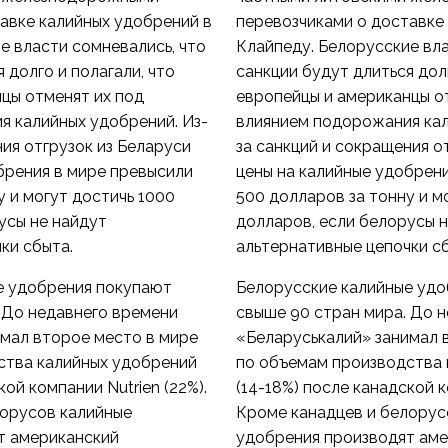
авке калийных удобрений в
перевозчиками о доставке
е власти сомневались, что
Клайпеду. Белорусские вла
 долго и полагали, что
санкции будут длиться долг
цы отменят их под
европейцы и американцы о
я калийных удобрений. Из-
влиянием подорожания кал
ния отгрузок из Беларуси
за санкций и сокращения о
брения в мире превысили
цены на калийные удобрен
у и могут достичь 1000
500 долларов за тонну и м
усы не найдут
долларов, если белорусы 
ки сбыта.
альтернативные цепочки с
е удобрения покупают
Белорусские калийные уд
 До недавнего времени
свыше 90 стран мира. До 
мал второе место в мире
«Беларуськалий» занимал 
ства калийных удобрений
по объемам производства 
кой компании Nutrien (22%).
(14-18%) после канадской к
лорусов калийные
Кроме канадцев и белорус
т американский
удобрения производят ам