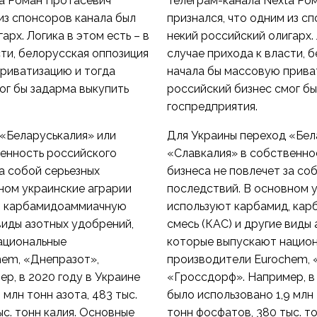
ta Роман Протасевич
Телеграм-канала Nexta Ро
 из спонсоров канала был
признался, что одним из с
арх. Логика в этом есть – в
некий российский олигарх. 
сти, белорусская оппозиция
случае прихода к власти, 
риватизацию и тогда
начала бы массовую прива
ог бы задарма выкупить
российский бизнес смог бы
госпредприятия.
«Беларуськалия» или
Для Украины переход «Бел
венность российского
«Славкалия» в собственно
за собой серьезных
бизнеса не повлечет за со
ном украинские аграрии
последствий. В основном 
, карбамидоаммиачную
используют карбамид, ка
виды азотных удобрений,
смесь (КАС) и другие виды
ациональные
которые выпускают нацио
hem, «Днепразот»,
производители Eurochem, 
р, в 2020 году в Украине
«Гроссдорф». Например, в 
 млн тонн азота, 483 тыс.
было использовано 1,9 млн 
ыс. тонн калия. Основные
тонн фосфатов, 380 тыс. т