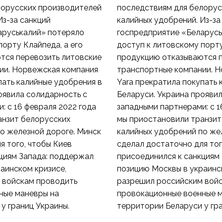
лорусских производителей
последствиям для белорус
Из-за санкций
калийных удобрений. Из-за
аруськалий» потеряло
госпредприятие «Беларусь
порту Клайпеда, а его
доступ к литовскому порту
тся перевозить литовские
продукцию отказываются п
ии. Норвежская компания
транспортные компании. Н
пать калийные удобрения в
Yara прекратила покупать 
оявила солидарность с
Беларуси. Украина прояви
: с 16 февраля 2022 года
западными партнерами: с 1
анзит белорусских
мы приостановили транзит
о железной дороге. Минск
калийных удобрений по же
я того, чтобы Киев
сделал достаточно для тог
циям Запада: поддержал
присоединился к санкциям
аинском кризисе,
позицию Москвы в украинс
 войскам проводить
разрешил российским вой
ные маневры на
провокационные военные 
у границ Украины.
территории Беларуси у гра