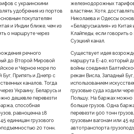
ифов с украинскими
железнодорожных тарифов
авлять удобрения из портов
властями. Хотя, доставлят
основным покупателям
Николаева и Одессы осно
итая и Индии ближе, чем из
«Беларуськалия» из Китая 
ить о маршруте через
Клайпеды, если говорить о
Суэцкий канал.
рождения речного
Существует идея возрожд
рый до Второй Мировой
маршрута Е-40, который 
йское и Черное море по
войны соединял Балтийско
 Буг, Припять и Днепр с
рекам Висла, Западный Буг,
ственных каналов. Тогда
использованием искусствен
через Украину, Беларусь и
грузовые суда ходили чере
ожно дешевле перевезти
Польшу. На баржах можно
баржа, способная
больше грузов. Одна барж
рузов, равноценна 18
перевезти 900 тонн грузов
 45 единицам грузового
грузовым вагонам или 45 е
оподъемностью 20 тонн.
автотранспорта грузоподъ