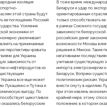
народная изоляция
В тоже время, международ
кспортно-
Беларуси и удар по экспо
аслям этой страны будут
ориентированным отрасля
ть ее поглощению Россией
только способствовать ее
сударства. Усиление
в рамках Союзного госуда
ской экономики от
зависимости белорусской 
ономерно увеличивает
российских денег законом
влиять на принимаемые
возможности Москвы влия
кие перспективы чреваты
решения в Минске. Такие 
виями для Украины,
негативными последствиям
ую зависимость от
учитывая существующую з
гии и нефтепродуктов из
импорта электроэнергии и
уществующим
Беларуси. Вопреки сущес
 Украина все еще может
политическим рискам, Укр
ию Лукашенко и Путина и
внести смуту в идиллию Л
номическую выгоду. По
при этом извлечь экономич
 способствует щекотливое
крайней мере, этому спос
 оказались белорусские
положение, в котором ока