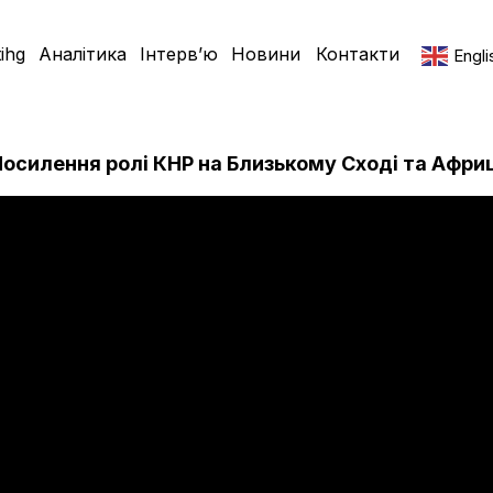
ihg
Аналітика
Інтерв’ю
Новини
Контакти
Engli
осилення ролі КНР на Близькому Сході та Афри