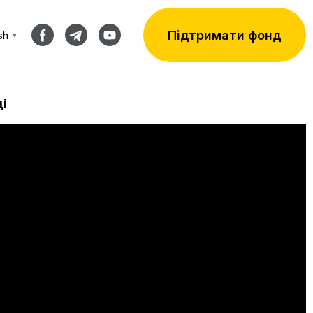
Підтримати фонд
sh
▼
ці