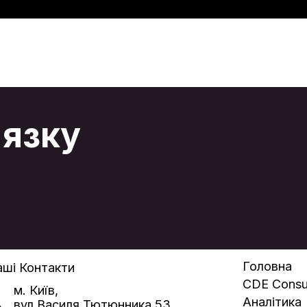
'язку
Головна
ші Контакти
CDE Consul
м. Київ,
Аналітика
вул.Василя Тютюнника 53,