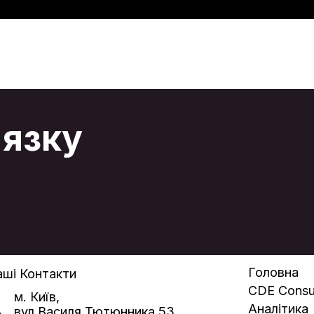
'язку
Головна
ші Контакти
CDE Consul
м. Київ,
Аналітика
вул.Василя Тютюнника 53,