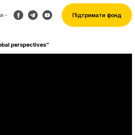
Підтримати фонд
sh
▼
obal perspectives”