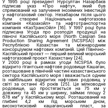
У 1995 році президент Нурсултан Назарбаєв
підписав указ «Про нафту», який був
спрямований на залучення іноземних інвестицій
у нафтогазовий сектор. Незабаром після цього
були створені Національна нафтогазова
компанія «Казахойл» та нафтотранспортна
компанія «КазТрансОйл» [16]. У 1997 році була
підписана Угода про розподіл продукції на
півночі Каспійського моря (North Caspian Sea
Production Sharing Agreement (NCSPSA)) між
Республікою Казахстан та міжнародним
консорціумом нафтових компаній. Цей Північно-
Каспійський проєкт — перший великий морський
нафтогазовий проєкт Казахстану [24].
У 2000 році в рамках угоди NCSPSA було
відкрито гігантське нафтове родовище Кашаган,
розташоване в північній частині казахстанського
сектора Каспійського моря і вважається одним
із найбільших відкритих нафтових родовищ у
світі за останні 45 років [25]. Це мілководне
родовище, що простягається на 75 км у
довжину та 45 км у ширину, займає площу 2
678 км² у Каспійському морі. Розташований на
глибині 4,2 км під морським дном,
високотисковий кашаганський пласт, за