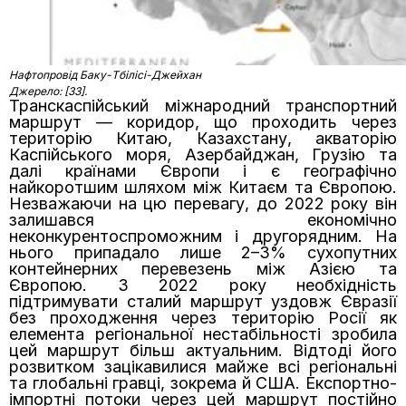
Нафтопровід Баку-Тбілісі-Джейхан
Джерело: [33].
Транскаспійський міжнародний транспортний
маршрут — коридор, що проходить через
територію Китаю, Казахстану, акваторію
Каспійського моря, Азербайджан, Грузію та
далі країнами Європи і є географічно
найкоротшим шляхом між Китаєм та Європою.
Незважаючи на цю перевагу, до 2022 року він
залишався економічно
неконкурентоспроможним і другорядним. На
нього припадало лише 2–3% сухопутних
контейнерних перевезень між Азією та
Європою. З 2022 року необхідність
підтримувати сталий маршрут уздовж Євразії
без проходження через територію Росії як
елемента регіональної нестабільності зробила
цей маршрут більш актуальним. Відтоді його
розвитком зацікавилися майже всі регіональні
та глобальні гравці, зокрема й США. Експортно-
імпортні потоки через цей маршрут постійно