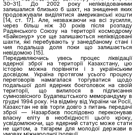
30–31]. До 2002 року неліквідованими
залишалися близько 6 шахт, на знищення яких
продовжували виділятися американські кошти
[14, ст. 17]. Але, незважаючи на всі зусилля,
через більш ніж 30 років після розпаду
Радянського Союзу на території космодрому
«Байконур» усе ще залишаються неліквідовані
шахти, які перебувають у занедбаному стані і
чия подальша доля поки що залишається
невідомою [15].
Передивляючись увесь процес ліквідації
ядерної зброї на території Казахстану, цю
історію можна порівняти і з українським
досвідом. Україна протягом усього процесу
переговорів намагалася торгуватися щодо
подальшої долі ядерних боєголовок на своїй
території, що вилилося в підписання
сумнозвісного Будапештського меморандуму в
грудні 1994 року. На відміну від України чи Росії,
Казахстан не вів торги довго з питань передачі
зброї — Назарбаєв послідовно переконував
власну еліту в необхідності цього кроку,
усвідомлюючи, що ядерний статус може стати
не щитом, а тягарем для молодої держави в
умовах міжнародної ізоляції.