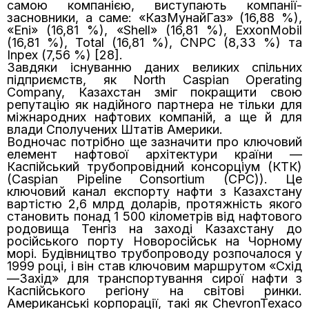
самою компанією, виступають компанії-
засновники, а саме: «КазМунайГаз» (16,88 %),
«Eni» (16,81 %), «Shell» (16,81 %), ExxonMobil
(16,81 %), Total (16,81 %), CNPC (8,33 %) та
Inpex (7,56 %) [28].
Завдяки існуванню даних великих спільних
підприємств, як North Caspian Operating
Company, Казахстан зміг покращити свою
репутацію як надійного партнера не тільки для
міжнародних нафтових компаній, а ще й для
влади Сполучених Штатів Америки.
Водночас потрібно ще зазначити про ключовий
елемент нафтової архітектури країни —
Каспійський трубопровідний консорціум (КТК)
(Caspian Pipeline Consortium (CPC)). Це
ключовий канал експорту нафти з Казахстану
вартістю 2,6 млрд доларів, протяжність якого
становить понад 1 500 кілометрів від нафтового
родовища Тенгіз на заході Казахстану до
російського порту Новоросійськ на Чорному
морі. Будівництво трубопроводу розпочалося у
1999 році, і він став ключовим маршрутом «Схід
—Захід» для транспортування сирої нафти з
Каспійського регіону на світові ринки.
Американські корпорації, такі як ChevronTexaco