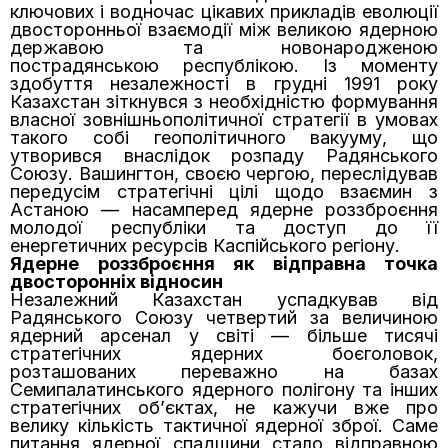
ключових і водночас цікавих прикладів еволюції
двосторонньої взаємодії між великою ядерною
державою та новонародженою
пострадянською республікою. Із моменту
здобуття незалежності в грудні 1991 року
Казахстан зіткнувся з необхідністю формування
власної зовнішньополітичної стратегії в умовах
такого собі геополітичного вакууму, що
утворився внаслідок розпаду Радянського
Союзу. Вашингтон, своєю чергою, переслідував
передусім стратегічні цілі щодо взаємин з
Астаною — насамперед ядерне роззброєння
молодої республіки та доступ до її
енергетичних ресурсів Каспійського регіону.
Ядерне роззброєння як відправна точка
двосторонніх відносин
Незалежний Казахстан успадкував від
Радянського Союзу четвертий за величиною
ядерний арсенал у світі — більше тисячі
стратегічних ядерних боєголовок,
розташованих переважно на базах
Семипалатинського ядерного полігону та інших
стратегічних об’єктах, не кажучи вже про
велику кількість тактичної ядерної зброї. Саме
питання ядерної спадщини стало відправною