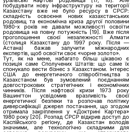
уральські нафтові родовища [17, 18]. Але
побудувати нову інфраструктуру на території
Казахстану вже не було ресурсу в СРСР:
складність освоєння нових казахстанських
родовищ та економічна криза другої половини
1980-х років не давали можливості освоїти
родовища на повну потужність [19]. Вже після
проголошення своєї незалежності Алмати
(столиця Казахстану до 1997 року. Після —
Астана) бажав залучити міжнародних
експертів, щоб освоїти своє «чорне золото».
Тут, як на мене, набагато більш цікавою є
позиція саме Сполучених Штатів: що саме їх
спонукало вести бізнес з Казахстаном. Інтерес
США до енергетичного співробітництва з
Казахстаном був зумовлений поєднанням
довгострокових стратегічних і економічних
чинників. Після нафтової кризи 1973 року
Вашингтон усвідомив вразливість своєї
енергетичної безпеки та розпочав політику
диверсифікації джерел постачання, що згодом
отримала закріплення у «Доктрині Картера»
1980 року [20]. Розпад СРСР відкрив доступ до
Каспійського регіону, де Казахстан володів
значними, але технологічно складними для