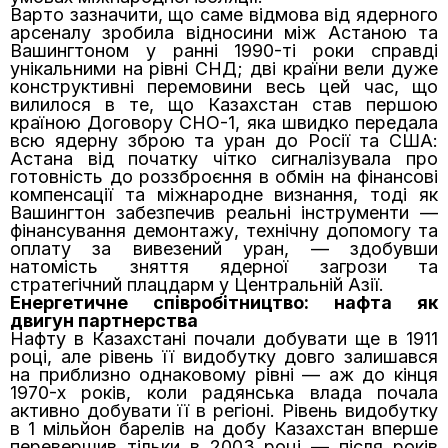
Варто зазначити, що саме відмова від ядерного
арсеналу зробила відносини між Астаною та
Вашингтоном у ранні 1990-ті роки справді
унікальними на рівні СНД; дві країни вели дуже
конструктивні перемовини весь цей час, що
вилилося в те, що Казахстан став першою
країною Договору СНО-1, яка швидко передала
всю ядерну зброю та уран до Росії та США:
Астана від початку чітко сигналізувала про
готовність до роззброєння в обмін на фінансові
компенсації та міжнародне визнання, тоді як
Вашингтон забезпечив реальні інструменти —
фінансування демонтажу, технічну допомогу та
оплату за вивезений уран, — здобувши
натомість зняття ядерної загрози та
стратегічний плацдарм у Центральній Азії.
Енергетичне співробітництво: нафта як
двигун партнерства
Нафту в Казахстані почали добувати ще в 1911
році, але рівень її видобутку довго залишався
на приблизно однаковому рівні — аж до кінця
1970-х років, коли радянська влада почала
активно добувати її в регіоні. Рівень видобутку
в 1 мільйон барелів на добу Казахстан вперше
перевершив тільки в 2003 році — після років