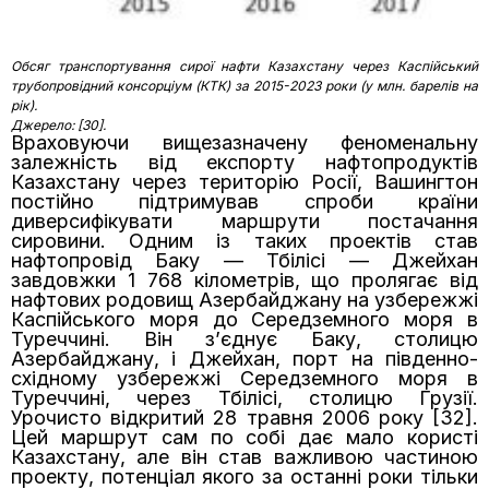
Обсяг транспортування сирої нафти Казахстану через Каспійський
трубопровідний консорціум (КТК) за 2015-2023 роки (у млн. барелів на
рік).
Джерело: [30].
Враховуючи вищезазначену феноменальну
залежність від експорту нафтопродуктів
Казахстану через територію Росії, Вашингтон
постійно підтримував спроби країни
диверсифікувати маршрути постачання
сировини. Одним із таких проектів став
нафтопровід Баку — Тбілісі — Джейхан
завдовжки 1 768 кілометрів, що пролягає від
нафтових родовищ Азербайджану на узбережжі
Каспійського моря до Середземного моря в
Туреччині. Він з’єднує Баку, столицю
Азербайджану, і Джейхан, порт на південно-
східному узбережжі Середземного моря в
Туреччині, через Тбілісі, столицю Грузії.
Урочисто відкритий 28 травня 2006 року [32].
Цей маршрут сам по собі дає мало користі
Казахстану, але він став важливою частиною
проекту, потенціал якого за останні роки тільки