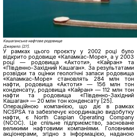
Кашаганське нафтове родовище
Джерело: [27].
У рамках цього проєкту у 2002 році було
відкрито родовище «Каламкас-Море», а у 2003
році — родовища «Актоти», «Кайран» та
«Південно-Західний Кашаган». За результатами
розвідки та оцінки геологічні запаси родовища
«Каламкас-Море» становлять 284 млн тон
нафти, родовища «Актоти» — 156 млн тон
конденсату, родовища «Кайран» — 112 млн тон
нафти та родовища «Південно-Західний
Кашаган» — 20 млн тон конденсату [25].
Операційною компанією, що діє в рамках
NCSPSA та забезпечує координацію видобутку
нафти, є North Caspian Operating Company
(NCOC). Це спільне підприємство, засноване
великими нафтовими компаніями. Головними
акціонерами, згідно з інформацією, наданою