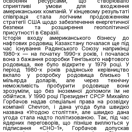
освоєння ресурсами, що створювало
сприятливі умови для входження
американських компаній. У кінцевому результаті
співпраця стала логічним продовженням
стратегії США щодо забезпечення енергетичної
безпеки та розширення геополітичної
присутності в Євразії.
Історія входу американського бізнесу до
нафтових родовищ Казахстану почалася ще під
час існування Радянського Союзу наприкінці
1980-х — на початку 1990-х років, і почалася
вона з бажання розробки Тенгізького нафтового
родовища, яке було відкрите у 1979 році. У
період 1980-х років радянське керівництво
вклало у розробку родовища близько 1
мільярда доларів, але через технічну
неможливість пробурити родовище вони
зрозуміли, що без іноземної допомоги їм не
обійтися. У 1990 році Президент СРСР Михайло
Горбачов надав спеціальні права на розвідку
компанії Chevron, і дана угода була швидко
названа «Угодою століття», але швидко дана
угода стала надто політизованою. Так, під час
ядерних переговорів, що пізніше виллються у
підписання «СНО-1», Горбачов допускав