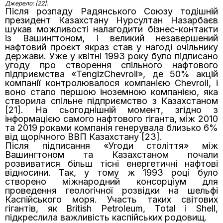
Джерело: [22].
Після розпаду Радянського Союзу тодішній
президент Казахстану Нурсултан Назарбаєв
шукав можливості налагодити бізнес-контакти
із Вашингтоном, і великий незавершений
нафтовий проєкт якраз став у нагоді очільнику
держави. Уже у квітні 1993 року було підписано
угоду про створення спільного нафтового
підприємства «TengizChevroil», де 50% акцій
компанії контролювалося компанією Chevroil, і
воно стало першою іноземною компанією, яка
створила спільне підприємство з Казахстаном
[21]. На сьогоднішній момент, згідно з
інформацією самого нафтового гіганта, між 2010
та 2019 роками компанія генерувала близько 6%
від щорічного ВВП Казахстану [23].
Після підписання «Угоди століття» між
Вашингтоном та Казахстаном почали
розвиватися більш тісні енергетичні нафтові
відносини. Так, у тому ж 1993 році було
створено міжнародний консорціум для
проведення геологічної розвідки на шельфі
Каспійського моря. Участь таких світових
гігантів, як British Petroleum, Total і Shell,
підкреслила важливість каспійських родовищ.