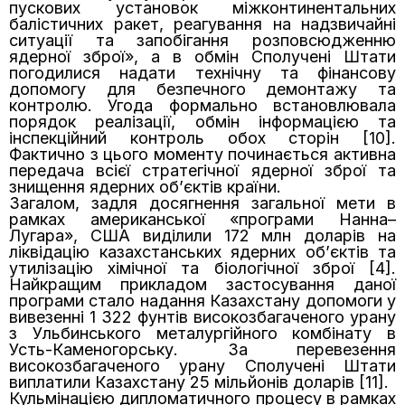
пускових установок міжконтинентальних
балістичних ракет, реагування на надзвичайні
ситуації та запобігання розповсюдженню
ядерної зброї», а в обмін Сполучені Штати
погодилися надати технічну та фінансову
допомогу для безпечного демонтажу та
контролю. Угода формально встановлювала
порядок реалізації, обмін інформацією та
інспекційний контроль обох сторін [10].
Фактично з цього моменту починається активна
передача всієї стратегічної ядерної зброї та
знищення ядерних об’єктів країни.
Загалом, задля досягнення загальної мети в
рамках американської «програми Нанна–
Лугара», США виділили 172 млн доларів на
ліквідацію казахстанських ядерних об’єктів та
утилізацію хімічної та біологічної зброї [4].
Найкращим прикладом застосування даної
програми стало надання Казахстану допомоги у
вивезенні 1 322 фунтів високозбагаченого урану
з Ульбинського металургійного комбінату в
Усть-Каменогорську. За перевезення
високозбагаченого урану Сполучені Штати
виплатили Казахстану 25 мільйонів доларів [11].
Кульмінацією дипломатичного процесу в рамках