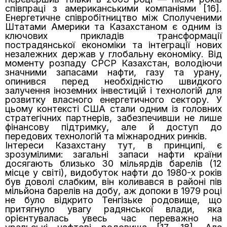
співпраці з американськими компаніями [16].
Енергетичне співробітництво між Сполученими
Штатами Америки та Казахстаном є одним із
ключових прикладів трансформації
пострадянської економіки та інтеграції нових
незалежних держав у глобальну економіку. Від
моменту розпаду СРСР Казахстан, володіючи
значними запасами нафти, газу та урану,
опинився перед необхідністю швидкого
залучення іноземних інвестицій і технологій для
розвитку власного енергетичного сектору. У
цьому контексті США стали одним із головних
стратегічних партнерів, забезпечивши не лише
фінансову підтримку, але й доступ до
передових технологій та міжнародних ринків.
Інтереси Казахстану тут, в принципі, є
зрозумілими: загальні запаси нафти країни
досягають близько 30 мільярдів барелів (12
місце у світі), видобуток нафти до 1980-х років
був доволі слабким, він коливався в районі пів
мільйона барелів на добу, аж допоки в 1979 році
не було відкрито Тенгізьке родовище, що
притягнуло увагу радянської влади, яка
орієнтувалась увесь час переважно на