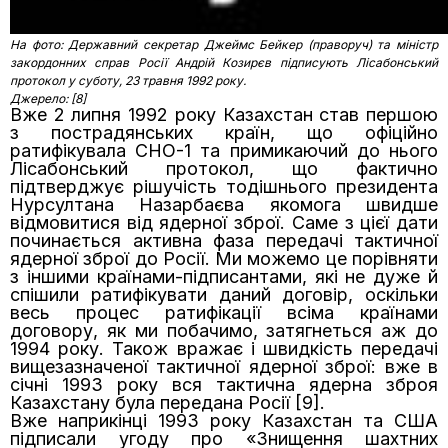
На фото: Державний секретар Джеймс Бейкер (праворуч) та міністр
закордонних справ Росії Андрій Козирєв підписують Лісабонський
протокол у суботу, 23 травня 1992 року.
Джерело: [8]
Вже 2 липня 1992 року Казахстан став першою
з пострадянських країн, що офіційно
ратифікувала СНО-1 та примикаючий до нього
Лісабонський протокол, що фактично
підтверджує рішучість тодішнього президента
Нурсултана Назарбаєва якомога швидше
відмовитися від ядерної зброї. Саме з цієї дати
починається активна фаза передачі тактичної
ядерної зброї до Росії. Ми можемо це порівняти
з іншими країнами-підписантами, які не дуже й
спішили ратифікувати даний договір, оскільки
весь процес ратифікації всіма країнами
договору, як ми побачимо, затягнеться аж до
1994 року. Також вражає і швидкість передачі
вищезазначеної тактичної ядерної зброї: вже в
січні 1993 року вся тактична ядерна зброя
Казахстану була передана Росії [9].
Вже наприкінці 1993 року Казахстан та США
підписали угоду про «Знищення шахтних