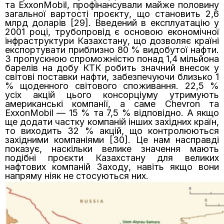
та ExxonMobil, профінансували майже половину
загальної вартості проєкту, що становить 2,6
млрд доларів [29]. Введений в експлуатацію у
2001 році, трубопровід є основою економічної
інфраструктури Казахстану, що дозволяє країні
експортувати приблизно 80 % видобутої нафти.
З пропускною спроможністю понад 1,4 мільйона
барелів на добу КТК робить значний внесок у
світові поставки нафти, забезпечуючи близько 1
% щоденного світового споживання. 22,5 %
усіх акцій цього консорціуму утримують
американські компанії, а саме Chevron та
ExxonMobil — 15 % та 7,5 % відповідно. А якщо
ще додати частку компаній інших західних країн,
то виходить 32 % акцій, що контролюються
західними компаніями [30]. Це нам насправді
показує, наскільки велике значення мають
подібні проєкти Казахстану для великих
нафтових компаній Заходу, навіть якщо вони
напряму ніяк не стосуються них.