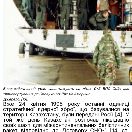
Високозбагачений уран завантажують на літак C-5 ВПС США для
транспортування до Сполучених Штатів Америки.
Джерело: [13].
Вже 24 квітня 1995 року останні одиниці
стратегічної ядерної зброї, що базувалися на
території Казахстану, були передані Росії [4]. У
той же день Казахстан розпочав ліквідацію
своїх шахт для міжконтинентальних балістичних
ракет відповідно до Договору СНО-1 [14, ст.