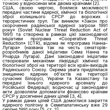
точкою у відносинах між двома країнами [2].
США, своєю чергою, боялися можливості
передачі частини ядерної, хімічної та біологічної
зброї колишнього СРСР до ворожих і
терористичних груп. Так виникли «Закон про
скорочення радянської ядерної загрози 1991
року» (Soviet Nuclear Threat Reduction Act of
1991) та створена в рамках цієї законодавчої
ініціативи програма «Cooperative Threat
Reduction» (CTR), відома як «програма Нанна–
Лугара» (названа так на честь сенаторів-
розробників даної ініціативи Сема Нанна та
Річарда Лугара). Дані законодавчі ініціативи
створювали механізми ліквідації хімічної та
біологічної зброї на території всіх країн-вихідців
Радянського Союзу. Окрема увага приділялася
знищенню ядерних об’єктів на території
сучасних Білорусі, України та Казахстану та
передачі їхнього ядерного арсеналу до
Російської Федерації; водночас ці законодавчі
акти дозволяли допомагати фінансово країнам
СРСР у досягненні даних цілей [3, 4].
У рамках даних цілей США домоглися закриття
ядерного полігону в Семипалатинську вже 29
серпня 1991 року [5, ст. 2].