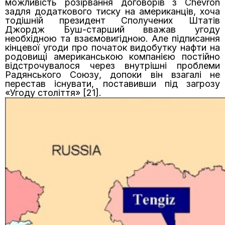
можливість розірвання договорів з Chevron
задля додаткового тиску на американців, хоча
тодішній президент Сполучених Штатів
Джордж Буш-старший вважав угоду
необхідною та взаємовигідною. Але підписання
кінцевої угоди про початок видобутку нафти на
родовищі американською компанією постійно
відстрочувалося через внутрішні проблеми
Радянського Союзу, допоки він взагалі не
перестав існувати, поставивши під загрозу
«Угоду століття» [21].