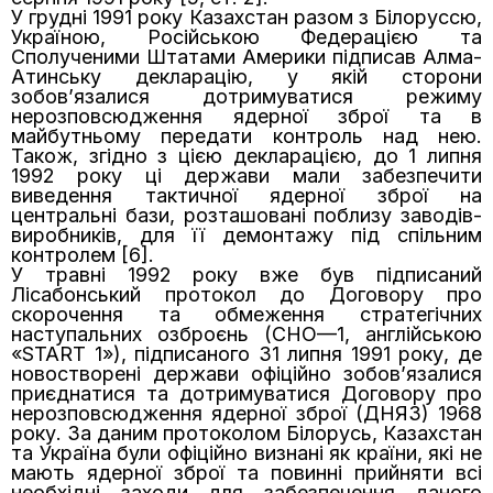
У грудні 1991 року Казахстан разом з Білоруссю,
Україною, Російською Федерацією та
Сполученими Штатами Америки підписав Алма-
Атинську декларацію, у якій сторони
зобов’язалися дотримуватися режиму
нерозповсюдження ядерної зброї та в
майбутньому передати контроль над нею.
Також, згідно з цією декларацією, до 1 липня
1992 року ці держави мали забезпечити
виведення тактичної ядерної зброї на
центральні бази, розташовані поблизу заводів-
виробників, для її демонтажу під спільним
контролем [6].
У травні 1992 року вже був підписаний
Лісабонський протокол до Договору про
скорочення та обмеження стратегічних
наступальних озброєнь (СНО—1, англійською
«START 1»), підписаного 31 липня 1991 року, де
новостворені держави офіційно зобов’язалися
приєднатися та дотримуватися Договору про
нерозповсюдження ядерної зброї (ДНЯЗ) 1968
року. За даним протоколом Білорусь, Казахстан
та Україна були офіційно визнані як країни, які не
мають ядерної зброї та повинні прийняти всі
необхідні заходи для забезпечення даного